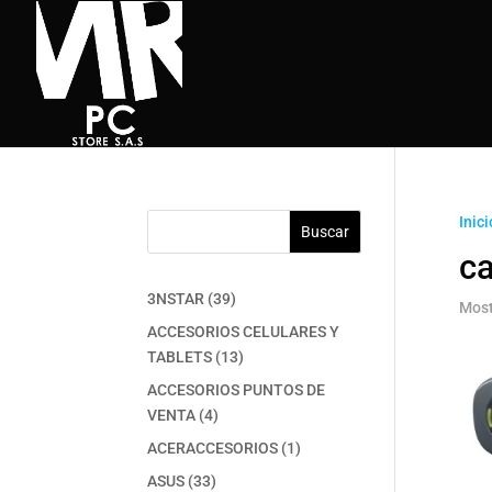
Inici
Buscar
c
39
3NSTAR
39
Most
productos
ACCESORIOS CELULARES Y
13
TABLETS
13
productos
ACCESORIOS PUNTOS DE
4
VENTA
4
productos
1
ACERACCESORIOS
1
producto
33
ASUS
33