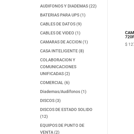
productos
22
AUDIFONOS Y DIADEMAS
22
productos
1
BATERIAS PARA UPS
1
producto
9
CABLES DE DATOS
9
productos
1
CAM
CABLES DE VIDEO
1
720P
producto
1
CAMARAS DE ACCION
1
$
12
producto
8
CASA INTELIGENTE
8
productos
COLABORACION Y
COMUNICACIONES
2
UNIFICADAS
2
productos
6
COMERCIAL
6
productos
1
Diademas/Audífonos
1
producto
3
DISCOS
3
productos
DISCOS DE ESTADO SOLIDO
12
12
productos
EQUIPOS DE PUNTO DE
2
VENTA
2