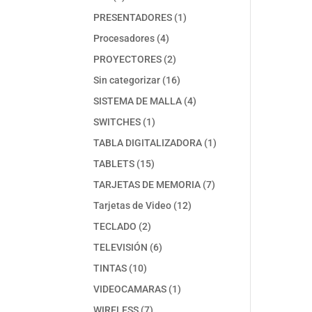
productos
1
PRESENTADORES
1
producto
4
Procesadores
4
productos
2
PROYECTORES
2
productos
16
Sin categorizar
16
productos
4
SISTEMA DE MALLA
4
productos
1
SWITCHES
1
producto
1
TABLA DIGITALIZADORA
1
producto
15
TABLETS
15
productos
7
TARJETAS DE MEMORIA
7
productos
12
Tarjetas de Video
12
productos
2
TECLADO
2
productos
6
TELEVISIÓN
6
productos
10
TINTAS
10
productos
1
VIDEOCAMARAS
1
producto
7
WIRELESS
7