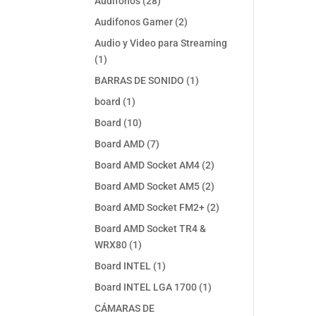
28
Audifonos
28
productos
2
Audifonos Gamer
2
productos
Audio y Video para Streaming
1
1
producto
1
BARRAS DE SONIDO
1
producto
1
board
1
producto
10
Board
10
productos
7
Board AMD
7
productos
2
Board AMD Socket AM4
2
productos
2
Board AMD Socket AM5
2
productos
2
Board AMD Socket FM2+
2
productos
Board AMD Socket TR4 &
1
WRX80
1
producto
1
Board INTEL
1
producto
1
Board INTEL LGA 1700
1
producto
CÁMARAS DE