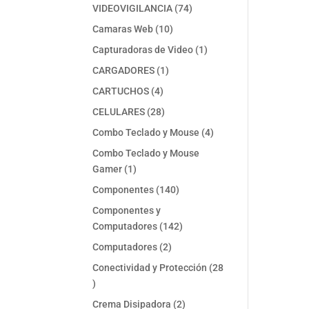
74
VIDEOVIGILANCIA
74
productos
10
Camaras Web
10
productos
1
Capturadoras de Video
1
producto
1
CARGADORES
1
producto
4
CARTUCHOS
4
productos
28
CELULARES
28
productos
4
Combo Teclado y Mouse
4
productos
Combo Teclado y Mouse
1
Gamer
1
producto
140
Componentes
140
productos
Componentes y
142
Computadores
142
productos
2
Computadores
2
productos
Conectividad y Protección
28
28
productos
2
Crema Disipadora
2