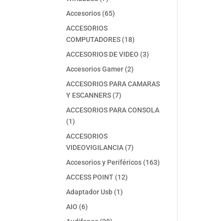
productos
65
Accesorios
65
productos
ACCESORIOS
18
COMPUTADORES
18
productos
3
ACCESORIOS DE VIDEO
3
productos
2
Accesorios Gamer
2
productos
ACCESORIOS PARA CAMARAS
7
Y ESCANNERS
7
productos
ACCESORIOS PARA CONSOLA
1
1
producto
ACCESORIOS
7
VIDEOVIGILANCIA
7
productos
163
Accesorios y Periféricos
163
productos
12
ACCESS POINT
12
productos
1
Adaptador Usb
1
producto
6
AIO
6
productos