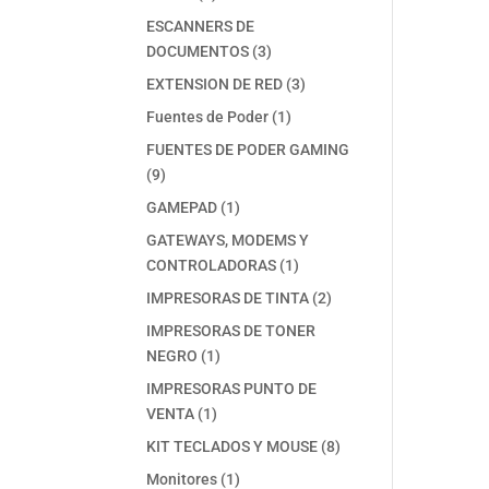
productos
ESCANNERS DE
3
DOCUMENTOS
3
productos
3
EXTENSION DE RED
3
productos
1
Fuentes de Poder
1
producto
FUENTES DE PODER GAMING
9
9
productos
1
GAMEPAD
1
producto
GATEWAYS, MODEMS Y
1
CONTROLADORAS
1
producto
2
IMPRESORAS DE TINTA
2
productos
IMPRESORAS DE TONER
1
NEGRO
1
producto
IMPRESORAS PUNTO DE
1
VENTA
1
producto
8
KIT TECLADOS Y MOUSE
8
productos
1
Monitores
1