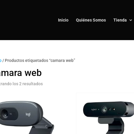
Inicio
Quiénes Somos
Tienda
o
/ Productos etiquetados “camara web”
amara web
rando los 2 resultados