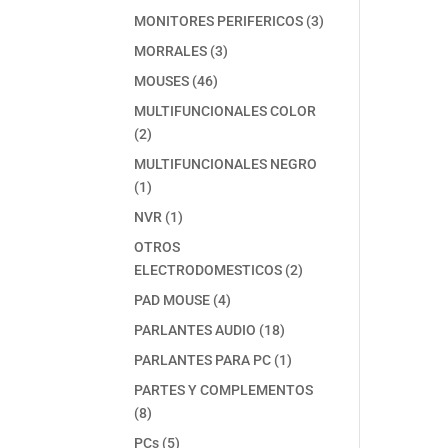
producto
3
MONITORES PERIFERICOS
3
productos
3
MORRALES
3
productos
46
MOUSES
46
productos
MULTIFUNCIONALES COLOR
2
2
productos
MULTIFUNCIONALES NEGRO
1
1
producto
1
NVR
1
producto
OTROS
2
ELECTRODOMESTICOS
2
productos
4
PAD MOUSE
4
productos
18
PARLANTES AUDIO
18
productos
1
PARLANTES PARA PC
1
producto
PARTES Y COMPLEMENTOS
8
8
productos
5
PCs
5