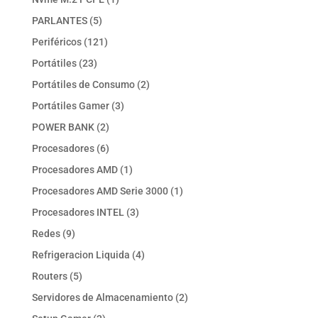
producto
5
PARLANTES
5
productos
121
Periféricos
121
productos
23
Portátiles
23
productos
2
Portátiles de Consumo
2
productos
3
Portátiles Gamer
3
productos
2
POWER BANK
2
productos
6
Procesadores
6
productos
1
Procesadores AMD
1
producto
1
Procesadores AMD Serie 3000
1
producto
3
Procesadores INTEL
3
productos
9
Redes
9
productos
4
Refrigeracion Liquida
4
productos
5
Routers
5
productos
2
Servidores de Almacenamiento
2
productos