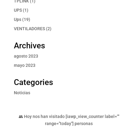
1
TPLINK
1
producto
1
UPS
1
producto
19
Ups
19
productos
2
VENTILADORES
2
productos
Archives
agosto 2023
mayo 2023
Categories
Noticias
👥 Hoy nos han visitado [iawp_view_counter label=""
range="today"] personas