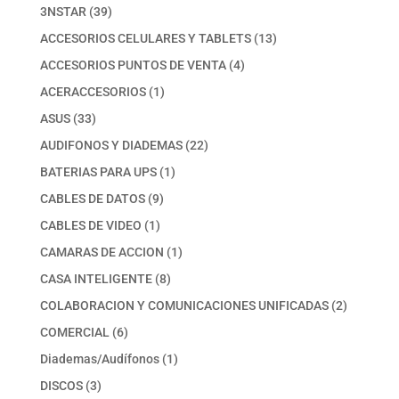
39
3NSTAR
39
productos
13
ACCESORIOS CELULARES Y TABLETS
13
productos
4
ACCESORIOS PUNTOS DE VENTA
4
productos
1
ACERACCESORIOS
1
producto
33
ASUS
33
productos
22
AUDIFONOS Y DIADEMAS
22
productos
1
BATERIAS PARA UPS
1
producto
9
CABLES DE DATOS
9
productos
1
CABLES DE VIDEO
1
producto
1
CAMARAS DE ACCION
1
producto
8
CASA INTELIGENTE
8
productos
2
COLABORACION Y COMUNICACIONES UNIFICADAS
2
productos
6
COMERCIAL
6
productos
1
Diademas/Audífonos
1
producto
3
DISCOS
3