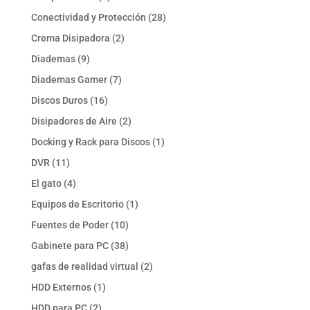
productos
28
Conectividad y Protección
28
productos
2
Crema Disipadora
2
productos
9
Diademas
9
productos
7
Diademas Gamer
7
productos
16
Discos Duros
16
productos
2
Disipadores de Aire
2
productos
1
Docking y Rack para Discos
1
producto
11
DVR
11
productos
4
El gato
4
productos
1
Equipos de Escritorio
1
producto
10
Fuentes de Poder
10
productos
38
Gabinete para PC
38
productos
2
gafas de realidad virtual
2
productos
1
HDD Externos
1
producto
2
HDD para PC
2