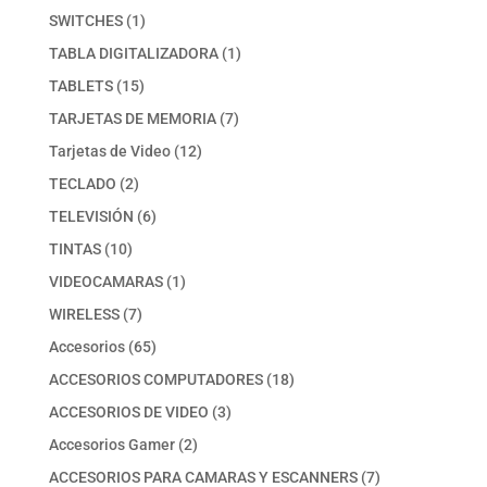
productos
1
SWITCHES
1
producto
1
TABLA DIGITALIZADORA
1
producto
15
TABLETS
15
productos
7
TARJETAS DE MEMORIA
7
productos
12
Tarjetas de Video
12
productos
2
TECLADO
2
productos
6
TELEVISIÓN
6
productos
10
TINTAS
10
productos
1
VIDEOCAMARAS
1
producto
7
WIRELESS
7
productos
65
Accesorios
65
productos
18
ACCESORIOS COMPUTADORES
18
productos
3
ACCESORIOS DE VIDEO
3
productos
2
Accesorios Gamer
2
productos
7
ACCESORIOS PARA CAMARAS Y ESCANNERS
7