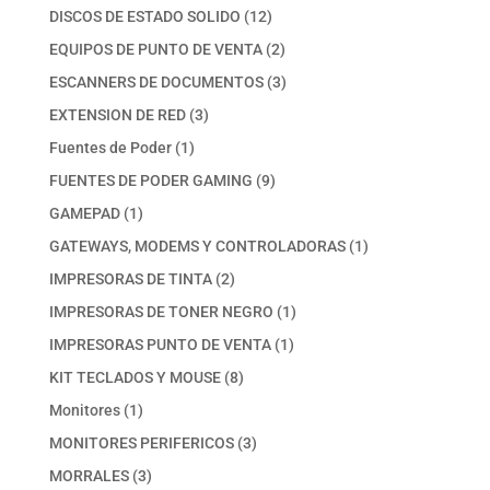
productos
12
DISCOS DE ESTADO SOLIDO
12
productos
2
EQUIPOS DE PUNTO DE VENTA
2
productos
3
ESCANNERS DE DOCUMENTOS
3
productos
3
EXTENSION DE RED
3
productos
1
Fuentes de Poder
1
producto
9
FUENTES DE PODER GAMING
9
productos
1
GAMEPAD
1
producto
1
GATEWAYS, MODEMS Y CONTROLADORAS
1
producto
2
IMPRESORAS DE TINTA
2
productos
1
IMPRESORAS DE TONER NEGRO
1
producto
1
IMPRESORAS PUNTO DE VENTA
1
producto
8
KIT TECLADOS Y MOUSE
8
productos
1
Monitores
1
producto
3
MONITORES PERIFERICOS
3
productos
3
MORRALES
3