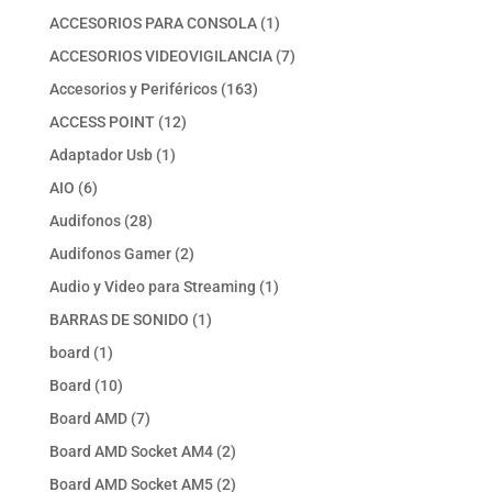
productos
1
ACCESORIOS PARA CONSOLA
1
producto
7
ACCESORIOS VIDEOVIGILANCIA
7
productos
163
Accesorios y Periféricos
163
productos
12
ACCESS POINT
12
productos
1
Adaptador Usb
1
producto
6
AIO
6
productos
28
Audifonos
28
productos
2
Audifonos Gamer
2
productos
1
Audio y Video para Streaming
1
producto
1
BARRAS DE SONIDO
1
producto
1
board
1
producto
10
Board
10
productos
7
Board AMD
7
productos
2
Board AMD Socket AM4
2
productos
2
Board AMD Socket AM5
2