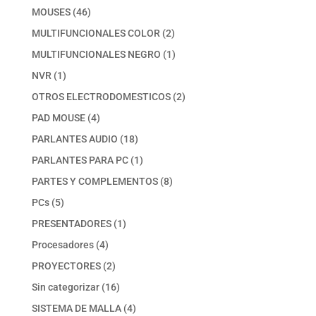
productos
46
MOUSES
46
productos
2
MULTIFUNCIONALES COLOR
2
productos
1
MULTIFUNCIONALES NEGRO
1
producto
1
NVR
1
producto
2
OTROS ELECTRODOMESTICOS
2
productos
4
PAD MOUSE
4
productos
18
PARLANTES AUDIO
18
productos
1
PARLANTES PARA PC
1
producto
8
PARTES Y COMPLEMENTOS
8
productos
5
PCs
5
productos
1
PRESENTADORES
1
producto
4
Procesadores
4
productos
2
PROYECTORES
2
productos
16
Sin categorizar
16
productos
4
SISTEMA DE MALLA
4