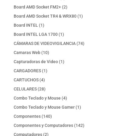
productos
2
Board AMD Socket FM2+
2
productos
1
Board AMD Socket TR4 & WRX80
1
producto
1
Board INTEL
1
producto
1
Board INTEL LGA 1700
1
producto
74
CÁMARAS DE VIDEOVIGILANCIA
74
productos
10
Camaras Web
10
productos
1
Capturadoras de Video
1
producto
1
CARGADORES
1
producto
4
CARTUCHOS
4
productos
28
CELULARES
28
productos
4
Combo Teclado y Mouse
4
productos
1
Combo Teclado y Mouse Gamer
1
producto
140
Componentes
140
productos
142
Componentes y Computadores
142
productos
2
Computadores
2