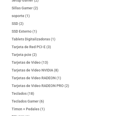
2
Setup Gamer
2
productos
2
Sillas Gamer
2
productos
1
soporte
1
producto
2
SSD
2
productos
1
SSD Externo
1
producto
1
Tablets Digitalizadoras
1
producto
3
Tarjeta de Red PCI-E
3
productos
2
Tarjeta pcie
2
productos
13
Tarjetas de Video
13
productos
8
Tarjetas de Video NVIDIA
8
productos
1
Tarjetas de Video RADEON
1
producto
2
Tarjetas de Video RADEON PRO
2
productos
18
Teclados
18
productos
6
Teclados Gamer
6
productos
1
Timon + Pedales
1
producto