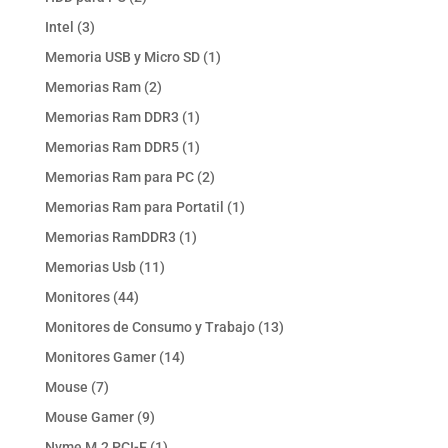
productos
3
Intel
3
productos
1
Memoria USB y Micro SD
1
producto
2
Memorias Ram
2
productos
1
Memorias Ram DDR3
1
producto
1
Memorias Ram DDR5
1
producto
2
Memorias Ram para PC
2
productos
1
Memorias Ram para Portatil
1
producto
1
Memorias RamDDR3
1
producto
11
Memorias Usb
11
productos
44
Monitores
44
productos
13
Monitores de Consumo y Trabajo
13
productos
14
Monitores Gamer
14
productos
7
Mouse
7
productos
9
Mouse Gamer
9
productos
1
Nvme M.2 PCI-E
1