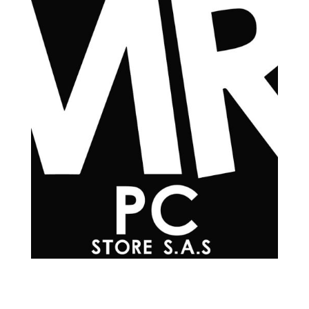
Teléfonos

+57 601 7048502