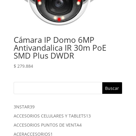
Cámara IP Domo 6MP
Antivandalica IR 30m PoE
SMD Plus DWDR
$
279.884
Buscar
39
3NSTAR
39
productos
13
ACCESORIOS CELULARES Y TABLETS
13
productos
4
ACCESORIOS PUNTOS DE VENTA
4
productos
1
ACERACCESORIOS
1