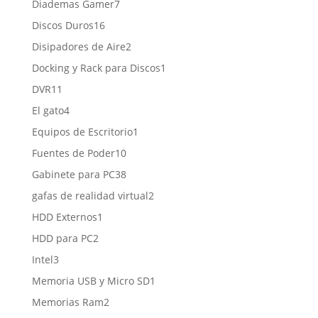
7
Diademas Gamer
7
productos
16
Discos Duros
16
productos
2
Disipadores de Aire
2
productos
1
Docking y Rack para Discos
1
producto
11
DVR
11
productos
4
El gato
4
productos
1
Equipos de Escritorio
1
producto
10
Fuentes de Poder
10
productos
38
Gabinete para PC
38
productos
2
gafas de realidad virtual
2
productos
1
HDD Externos
1
producto
2
HDD para PC
2
productos
3
Intel
3
productos
1
Memoria USB y Micro SD
1
producto
2
Memorias Ram
2
productos