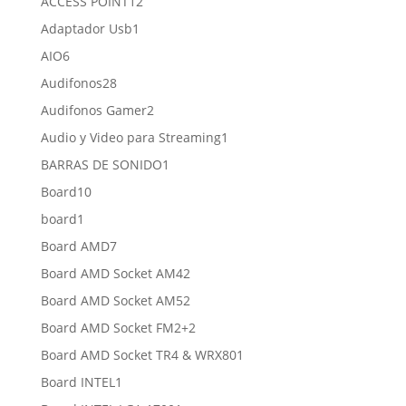
12
ACCESS POINT
12
productos
1
Adaptador Usb
1
producto
6
AIO
6
productos
28
Audifonos
28
productos
2
Audifonos Gamer
2
productos
1
Audio y Video para Streaming
1
producto
1
BARRAS DE SONIDO
1
producto
10
Board
10
productos
1
board
1
producto
7
Board AMD
7
productos
2
Board AMD Socket AM4
2
productos
2
Board AMD Socket AM5
2
productos
2
Board AMD Socket FM2+
2
productos
1
Board AMD Socket TR4 & WRX80
1
producto
1
Board INTEL
1
producto