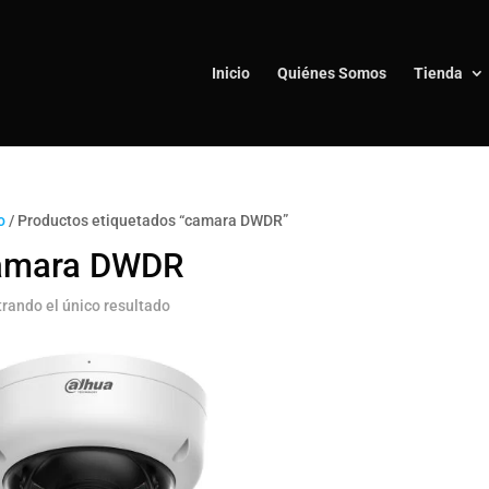
Inicio
Quiénes Somos
Tienda
o
/ Productos etiquetados “camara DWDR”
amara DWDR
rando el único resultado