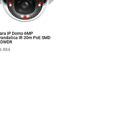
ara IP Domo 6MP
vandalica IR 30m PoE SMD
s DWDR
9.884