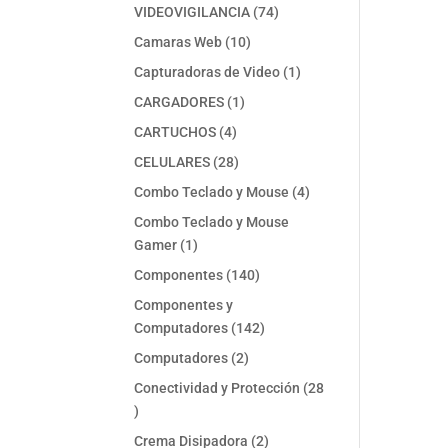
74
VIDEOVIGILANCIA
74
productos
10
Camaras Web
10
productos
1
Capturadoras de Video
1
producto
1
CARGADORES
1
producto
4
CARTUCHOS
4
productos
28
CELULARES
28
productos
4
Combo Teclado y Mouse
4
productos
Combo Teclado y Mouse
1
Gamer
1
producto
140
Componentes
140
productos
Componentes y
142
Computadores
142
productos
2
Computadores
2
productos
Conectividad y Protección
28
28
productos
2
Crema Disipadora
2