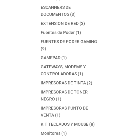
productos
ESCANNERS DE
3
DOCUMENTOS
3
productos
3
EXTENSION DE RED
3
productos
1
Fuentes de Poder
1
producto
FUENTES DE PODER GAMING
9
9
productos
1
GAMEPAD
1
producto
GATEWAYS, MODEMS Y
1
CONTROLADORAS
1
producto
2
IMPRESORAS DE TINTA
2
productos
IMPRESORAS DE TONER
1
NEGRO
1
producto
IMPRESORAS PUNTO DE
1
VENTA
1
producto
8
KIT TECLADOS Y MOUSE
8
productos
1
Monitores
1