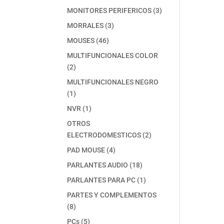
producto
3
MONITORES PERIFERICOS
3
productos
3
MORRALES
3
productos
46
MOUSES
46
productos
MULTIFUNCIONALES COLOR
2
2
productos
MULTIFUNCIONALES NEGRO
1
1
producto
1
NVR
1
producto
OTROS
2
ELECTRODOMESTICOS
2
productos
4
PAD MOUSE
4
productos
18
PARLANTES AUDIO
18
productos
1
PARLANTES PARA PC
1
producto
PARTES Y COMPLEMENTOS
8
8
productos
5
PCs
5