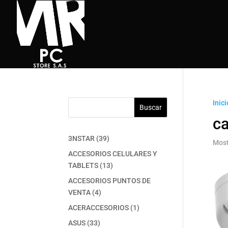
Inici
Buscar
c
39
3NSTAR
39
Most
productos
ACCESORIOS CELULARES Y
13
TABLETS
13
productos
ACCESORIOS PUNTOS DE
4
VENTA
4
productos
1
ACERACCESORIOS
1
producto
33
ASUS
33