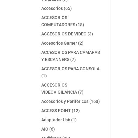
productos
65
Accesorios
65
productos
ACCESORIOS
18
COMPUTADORES
18
productos
3
ACCESORIOS DE VIDEO
3
productos
2
Accesorios Gamer
2
productos
ACCESORIOS PARA CAMARAS
7
Y ESCANNERS
7
productos
ACCESORIOS PARA CONSOLA
1
1
producto
ACCESORIOS
7
VIDEOVIGILANCIA
7
productos
163
Accesorios y Periféricos
163
productos
12
ACCESS POINT
12
productos
1
Adaptador Usb
1
producto
6
AIO
6
productos