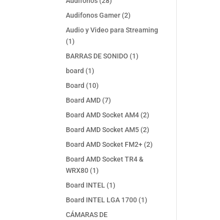
28
Audifonos
28
productos
2
Audifonos Gamer
2
productos
Audio y Video para Streaming
1
1
producto
1
BARRAS DE SONIDO
1
producto
1
board
1
producto
10
Board
10
productos
7
Board AMD
7
productos
2
Board AMD Socket AM4
2
productos
2
Board AMD Socket AM5
2
productos
2
Board AMD Socket FM2+
2
productos
Board AMD Socket TR4 &
1
WRX80
1
producto
1
Board INTEL
1
producto
1
Board INTEL LGA 1700
1
producto
CÁMARAS DE