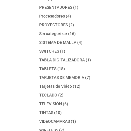
productos
1
PRESENTADORES
1
producto
4
Procesadores
4
productos
2
PROYECTORES
2
productos
16
Sin categorizar
16
productos
4
SISTEMA DE MALLA
4
productos
1
SWITCHES
1
producto
1
TABLA DIGITALIZADORA
1
producto
15
TABLETS
15
productos
7
TARJETAS DE MEMORIA
7
productos
12
Tarjetas de Video
12
productos
2
TECLADO
2
productos
6
TELEVISIÓN
6
productos
10
TINTAS
10
productos
1
VIDEOCAMARAS
1
producto
7
WIRELESS
7