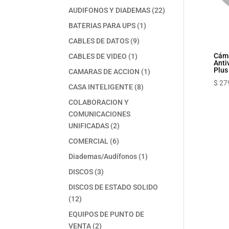
productos
22
AUDIFONOS Y DIADEMAS
22
productos
1
BATERIAS PARA UPS
1
producto
9
CABLES DE DATOS
9
productos
1
Cám
CABLES DE VIDEO
1
Anti
producto
Plu
1
CAMARAS DE ACCION
1
producto
$
27
8
CASA INTELIGENTE
8
productos
COLABORACION Y
COMUNICACIONES
2
UNIFICADAS
2
productos
6
COMERCIAL
6
productos
1
Diademas/Audífonos
1
producto
3
DISCOS
3
productos
DISCOS DE ESTADO SOLIDO
12
12
productos
EQUIPOS DE PUNTO DE
2
VENTA
2