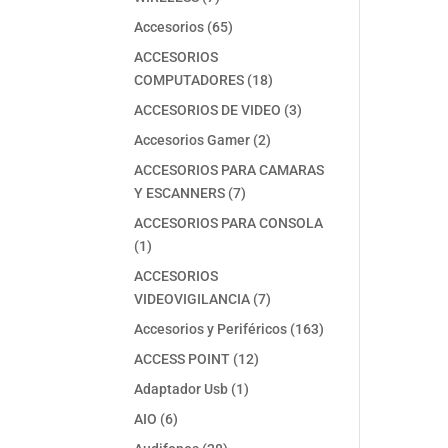
productos
65
Accesorios
65
productos
ACCESORIOS
18
COMPUTADORES
18
productos
3
ACCESORIOS DE VIDEO
3
productos
2
Accesorios Gamer
2
productos
ACCESORIOS PARA CAMARAS
7
Y ESCANNERS
7
productos
ACCESORIOS PARA CONSOLA
1
1
producto
ACCESORIOS
7
VIDEOVIGILANCIA
7
productos
163
Accesorios y Periféricos
163
productos
12
ACCESS POINT
12
productos
1
Adaptador Usb
1
producto
6
AIO
6
productos