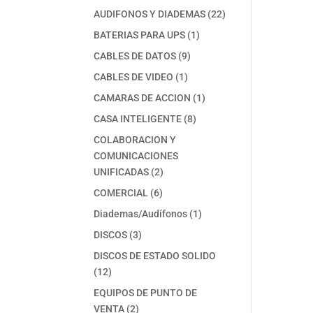
productos
22
AUDIFONOS Y DIADEMAS
22
productos
1
BATERIAS PARA UPS
1
producto
9
CABLES DE DATOS
9
productos
1
CABLES DE VIDEO
1
producto
1
CAMARAS DE ACCION
1
producto
8
CASA INTELIGENTE
8
productos
COLABORACION Y
COMUNICACIONES
2
UNIFICADAS
2
productos
6
COMERCIAL
6
productos
1
Diademas/Audífonos
1
producto
3
DISCOS
3
productos
DISCOS DE ESTADO SOLIDO
12
12
productos
EQUIPOS DE PUNTO DE
2
VENTA
2