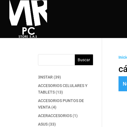
Inici
Buscar
c
39
3NSTAR
39
N
productos
ACCESORIOS CELULARES Y
13
TABLETS
13
productos
ACCESORIOS PUNTOS DE
4
VENTA
4
productos
1
ACERACCESORIOS
1
producto
33
ASUS
33