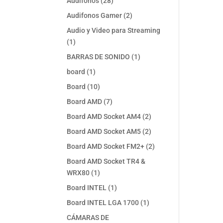
28
Audifonos
28
productos
2
Audifonos Gamer
2
productos
Audio y Video para Streaming
1
1
producto
1
BARRAS DE SONIDO
1
producto
1
board
1
producto
10
Board
10
productos
7
Board AMD
7
productos
2
Board AMD Socket AM4
2
productos
2
Board AMD Socket AM5
2
productos
2
Board AMD Socket FM2+
2
productos
Board AMD Socket TR4 &
1
WRX80
1
producto
1
Board INTEL
1
producto
1
Board INTEL LGA 1700
1
producto
CÁMARAS DE