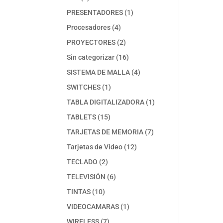
productos
1
PRESENTADORES
1
producto
4
Procesadores
4
productos
2
PROYECTORES
2
productos
16
Sin categorizar
16
productos
4
SISTEMA DE MALLA
4
productos
1
SWITCHES
1
producto
1
TABLA DIGITALIZADORA
1
producto
15
TABLETS
15
productos
7
TARJETAS DE MEMORIA
7
productos
12
Tarjetas de Video
12
productos
2
TECLADO
2
productos
6
TELEVISIÓN
6
productos
10
TINTAS
10
productos
1
VIDEOCAMARAS
1
producto
7
WIRELESS
7