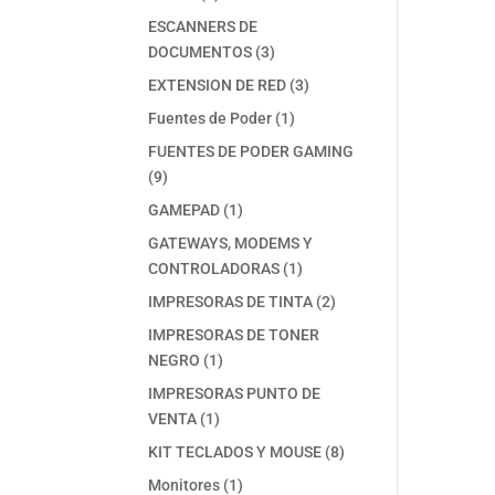
productos
ESCANNERS DE
3
DOCUMENTOS
3
productos
3
EXTENSION DE RED
3
productos
1
Fuentes de Poder
1
producto
FUENTES DE PODER GAMING
9
9
productos
1
GAMEPAD
1
producto
GATEWAYS, MODEMS Y
1
CONTROLADORAS
1
producto
2
IMPRESORAS DE TINTA
2
productos
IMPRESORAS DE TONER
1
NEGRO
1
producto
IMPRESORAS PUNTO DE
1
VENTA
1
producto
8
KIT TECLADOS Y MOUSE
8
productos
1
Monitores
1