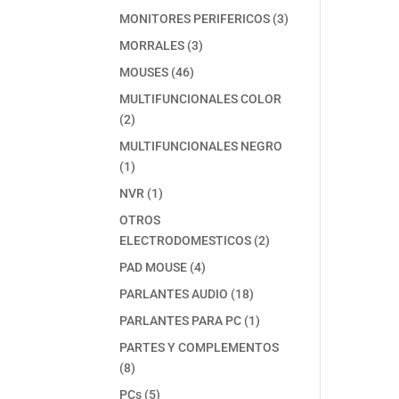
producto
3
MONITORES PERIFERICOS
3
productos
3
MORRALES
3
productos
46
MOUSES
46
productos
MULTIFUNCIONALES COLOR
2
2
productos
MULTIFUNCIONALES NEGRO
1
1
producto
1
NVR
1
producto
OTROS
2
ELECTRODOMESTICOS
2
productos
4
PAD MOUSE
4
productos
18
PARLANTES AUDIO
18
productos
1
PARLANTES PARA PC
1
producto
PARTES Y COMPLEMENTOS
8
8
productos
5
PCs
5