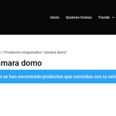
Inicio
Quiénes Somos
Tienda
o
/ Productos etiquetados “cámara domo”
ámara domo
o se han encontrado productos que coincidan con tu sel