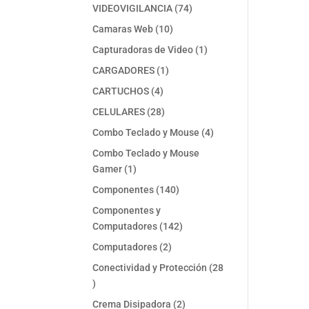
74
VIDEOVIGILANCIA
74
productos
10
Camaras Web
10
productos
1
Capturadoras de Video
1
producto
1
CARGADORES
1
producto
4
CARTUCHOS
4
productos
28
CELULARES
28
productos
4
Combo Teclado y Mouse
4
productos
Combo Teclado y Mouse
1
Gamer
1
producto
140
Componentes
140
productos
Componentes y
142
Computadores
142
productos
2
Computadores
2
productos
Conectividad y Protección
28
28
productos
2
Crema Disipadora
2