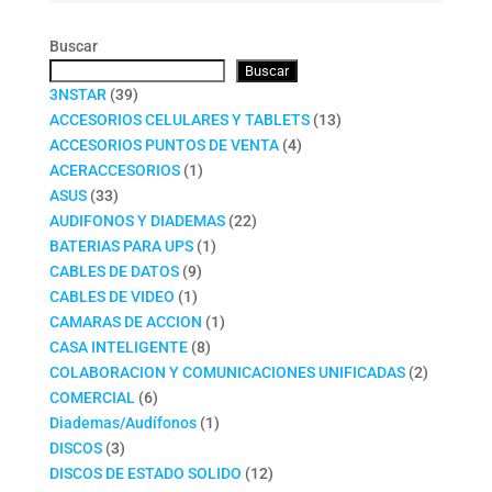
Buscar
Buscar
39
3NSTAR
39
productos
13
ACCESORIOS CELULARES Y TABLETS
13
4
productos
ACCESORIOS PUNTOS DE VENTA
4
1
productos
ACERACCESORIOS
1
33
producto
ASUS
33
productos
22
AUDIFONOS Y DIADEMAS
22
1
productos
BATERIAS PARA UPS
1
9
producto
CABLES DE DATOS
9
1
productos
CABLES DE VIDEO
1
producto
1
CAMARAS DE ACCION
1
8
producto
CASA INTELIGENTE
8
productos
2
COLABORACION Y COMUNICACIONES UNIFICADAS
2
6
productos
COMERCIAL
6
productos
1
Diademas/Audífonos
1
3
producto
DISCOS
3
productos
12
DISCOS DE ESTADO SOLIDO
12