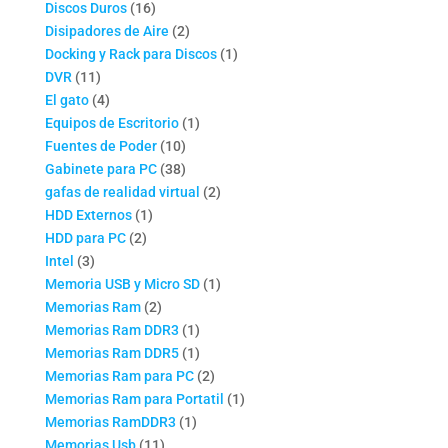
16
productos
Discos Duros
16
productos
2
Disipadores de Aire
2
productos
1
Docking y Rack para Discos
1
11
producto
DVR
11
productos
4
El gato
4
productos
1
Equipos de Escritorio
1
10
producto
Fuentes de Poder
10
productos
38
Gabinete para PC
38
productos
2
gafas de realidad virtual
2
1
productos
HDD Externos
1
2
producto
HDD para PC
2
3
productos
Intel
3
productos
1
Memoria USB y Micro SD
1
2
producto
Memorias Ram
2
productos
1
Memorias Ram DDR3
1
producto
1
Memorias Ram DDR5
1
producto
2
Memorias Ram para PC
2
productos
1
Memorias Ram para Portatil
1
1
producto
Memorias RamDDR3
1
11
producto
Memorias Usb
11