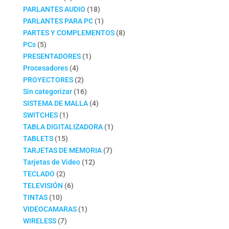
productos
18
PARLANTES AUDIO
18
productos
1
PARLANTES PARA PC
1
producto
8
PARTES Y COMPLEMENTOS
8
5
productos
PCs
5
productos
1
PRESENTADORES
1
4
producto
Procesadores
4
productos
2
PROYECTORES
2
productos
16
Sin categorizar
16
productos
4
SISTEMA DE MALLA
4
1
productos
SWITCHES
1
producto
1
TABLA DIGITALIZADORA
1
15
producto
TABLETS
15
productos
7
TARJETAS DE MEMORIA
7
12
productos
Tarjetas de Video
12
2
productos
TECLADO
2
productos
6
TELEVISIÓN
6
10
productos
TINTAS
10
productos
1
VIDEOCAMARAS
1
7
producto
WIRELESS
7