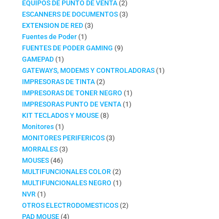
productos
2
EQUIPOS DE PUNTO DE VENTA
2
productos
3
ESCANNERS DE DOCUMENTOS
3
3
productos
EXTENSION DE RED
3
1
productos
Fuentes de Poder
1
producto
9
FUENTES DE PODER GAMING
9
1
productos
GAMEPAD
1
producto
1
GATEWAYS, MODEMS Y CONTROLADORAS
1
2
producto
IMPRESORAS DE TINTA
2
productos
1
IMPRESORAS DE TONER NEGRO
1
1
producto
IMPRESORAS PUNTO DE VENTA
1
8
producto
KIT TECLADOS Y MOUSE
8
1
productos
Monitores
1
producto
3
MONITORES PERIFERICOS
3
3
productos
MORRALES
3
46
productos
MOUSES
46
productos
2
MULTIFUNCIONALES COLOR
2
productos
1
MULTIFUNCIONALES NEGRO
1
1
producto
NVR
1
producto
2
OTROS ELECTRODOMESTICOS
2
4
productos
PAD MOUSE
4