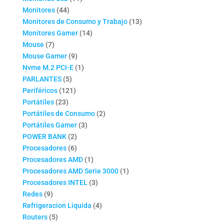
44
productos
Monitores
44
productos
13
Monitores de Consumo y Trabajo
13
14
productos
Monitores Gamer
14
7
productos
Mouse
7
productos
9
Mouse Gamer
9
productos
1
Nvme M.2 PCI-E
1
5
producto
PARLANTES
5
productos
121
Periféricos
121
23
productos
Portátiles
23
productos
2
Portátiles de Consumo
2
3
productos
Portátiles Gamer
3
2
productos
POWER BANK
2
productos
6
Procesadores
6
productos
1
Procesadores AMD
1
producto
1
Procesadores AMD Serie 3000
1
3
producto
Procesadores INTEL
3
9
productos
Redes
9
productos
4
Refrigeracion Liquida
4
5
productos
Routers
5