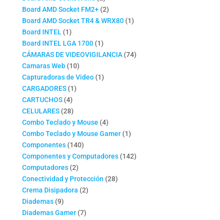
productos
2
Board AMD Socket FM2+
2
productos
1
Board AMD Socket TR4 & WRX80
1
1
producto
Board INTEL
1
producto
1
Board INTEL LGA 1700
1
producto
74
CÁMARAS DE VIDEOVIGILANCIA
74
10
productos
Camaras Web
10
productos
1
Capturadoras de Video
1
1
producto
CARGADORES
1
4
producto
CARTUCHOS
4
productos
28
CELULARES
28
productos
4
Combo Teclado y Mouse
4
productos
1
Combo Teclado y Mouse Gamer
1
140
producto
Componentes
140
productos
142
Componentes y Computadores
142
2
productos
Computadores
2
productos
28
Conectividad y Protección
28
2
productos
Crema Disipadora
2
9
productos
Diademas
9
productos
7
Diademas Gamer
7