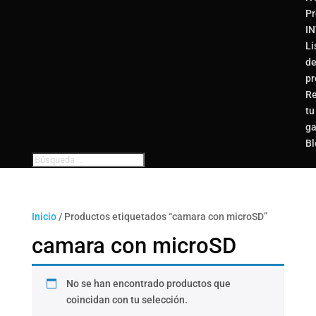
Pr
I
Li
d
pr
Re
tu
ga
Bl
Inicio
/ Productos etiquetados “camara con microSD”
camara con microSD
No se han encontrado productos que
coincidan con tu selección.