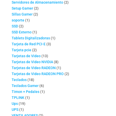
productos
2
Servidores de Almacenamiento
2
2
productos
Setup Gamer
2
2
productos
Sillas Gamer
2
1
productos
soporte
1
2
producto
SSD
2
productos
1
SSD Externo
1
producto
1
Tablets Digitalizadoras
1
3
producto
Tarjeta de Red PCI-E
3
2
productos
Tarjeta pcie
2
productos
13
Tarjetas de Video
13
productos
8
Tarjetas de Video NVIDIA
8
productos
1
Tarjetas de Video RADEON
1
producto
2
Tarjetas de Video RADEON PRO
2
18
productos
Teclados
18
productos
6
Teclados Gamer
6
productos
1
Timon + Pedales
1
1
producto
TPLINK
1
19
producto
Ups
19
1
productos
UPS
1
producto
2
VENTILADORES
2