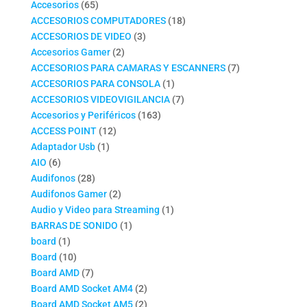
productos
65
Accesorios
65
productos
18
ACCESORIOS COMPUTADORES
18
3
productos
ACCESORIOS DE VIDEO
3
2
productos
Accesorios Gamer
2
productos
7
ACCESORIOS PARA CAMARAS Y ESCANNERS
7
1
productos
ACCESORIOS PARA CONSOLA
1
producto
7
ACCESORIOS VIDEOVIGILANCIA
7
163
productos
Accesorios y Periféricos
163
12
productos
ACCESS POINT
12
1
productos
Adaptador Usb
1
6
producto
AIO
6
productos
28
Audifonos
28
productos
2
Audifonos Gamer
2
productos
1
Audio y Video para Streaming
1
1
producto
BARRAS DE SONIDO
1
1
producto
board
1
producto
10
Board
10
productos
7
Board AMD
7
productos
2
Board AMD Socket AM4
2
productos
2
Board AMD Socket AM5
2