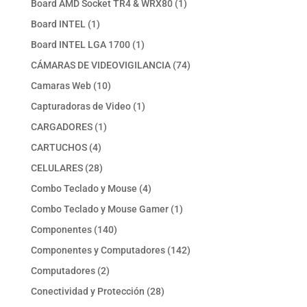
1
Board AMD Socket TR4 & WRX80
1
producto
1
Board INTEL
1
producto
1
Board INTEL LGA 1700
1
producto
74
CÁMARAS DE VIDEOVIGILANCIA
74
productos
10
Camaras Web
10
productos
1
Capturadoras de Video
1
producto
1
CARGADORES
1
producto
4
CARTUCHOS
4
productos
28
CELULARES
28
productos
4
Combo Teclado y Mouse
4
productos
1
Combo Teclado y Mouse Gamer
1
producto
140
Componentes
140
productos
142
Componentes y Computadores
142
productos
2
Computadores
2
productos
28
Conectividad y Protección
28
productos