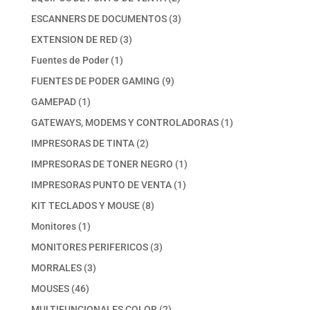
productos
3
ESCANNERS DE DOCUMENTOS
3
productos
3
EXTENSION DE RED
3
productos
1
Fuentes de Poder
1
producto
9
FUENTES DE PODER GAMING
9
productos
1
GAMEPAD
1
producto
1
GATEWAYS, MODEMS Y CONTROLADORAS
1
producto
2
IMPRESORAS DE TINTA
2
productos
1
IMPRESORAS DE TONER NEGRO
1
producto
1
IMPRESORAS PUNTO DE VENTA
1
producto
8
KIT TECLADOS Y MOUSE
8
productos
1
Monitores
1
producto
3
MONITORES PERIFERICOS
3
productos
3
MORRALES
3
productos
46
MOUSES
46
productos
2
MULTIFUNCIONALES COLOR
2