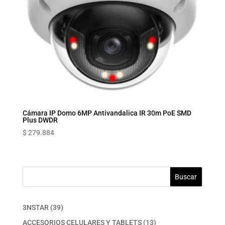
Cámara IP Domo 6MP Antivandalica IR 30m PoE SMD
Plus DWDR
$
279.884
Buscar
39
3NSTAR
39
productos
13
ACCESORIOS CELULARES Y TABLETS
13