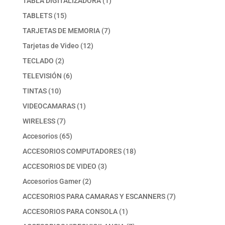
TABLA DIGITALIZADORA
1
producto
15
TABLETS
15
productos
7
TARJETAS DE MEMORIA
7
productos
12
Tarjetas de Video
12
productos
2
TECLADO
2
productos
6
TELEVISIÓN
6
productos
10
TINTAS
10
productos
1
VIDEOCAMARAS
1
producto
7
WIRELESS
7
productos
65
Accesorios
65
productos
18
ACCESORIOS COMPUTADORES
18
productos
3
ACCESORIOS DE VIDEO
3
productos
2
Accesorios Gamer
2
productos
7
ACCESORIOS PARA CAMARAS Y ESCANNERS
7
productos
1
ACCESORIOS PARA CONSOLA
1
producto