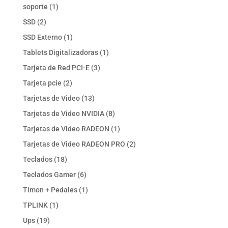
productos
1
soporte
1
producto
2
SSD
2
productos
1
SSD Externo
1
producto
1
Tablets Digitalizadoras
1
producto
3
Tarjeta de Red PCI-E
3
productos
2
Tarjeta pcie
2
productos
13
Tarjetas de Video
13
productos
8
Tarjetas de Video NVIDIA
8
productos
1
Tarjetas de Video RADEON
1
producto
2
Tarjetas de Video RADEON PRO
2
productos
18
Teclados
18
productos
6
Teclados Gamer
6
productos
1
Timon + Pedales
1
producto
1
TPLINK
1
producto
19
Ups
19