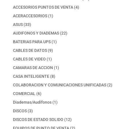
productos
4
ACCESORIOS PUNTOS DE VENTA
4
productos
1
ACERACCESORIOS
1
producto
33
ASUS
33
productos
22
AUDIFONOS Y DIADEMAS
22
productos
1
BATERIAS PARA UPS
1
producto
9
CABLES DE DATOS
9
productos
1
CABLES DE VIDEO
1
producto
1
CAMARAS DE ACCION
1
producto
8
CASA INTELIGENTE
8
productos
2
COLABORACION Y COMUNICACIONES UNIFICADAS
2
productos
6
COMERCIAL
6
productos
1
Diademas/Audífonos
1
producto
3
DISCOS
3
productos
12
DISCOS DE ESTADO SOLIDO
12
productos
2
EQUIPOS DE PUNTO DE VENTA
2