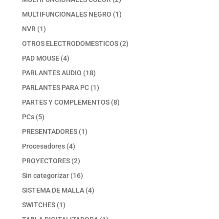
productos
1
MULTIFUNCIONALES NEGRO
1
producto
1
NVR
1
producto
2
OTROS ELECTRODOMESTICOS
2
productos
4
PAD MOUSE
4
productos
18
PARLANTES AUDIO
18
productos
1
PARLANTES PARA PC
1
producto
8
PARTES Y COMPLEMENTOS
8
productos
5
PCs
5
productos
1
PRESENTADORES
1
producto
4
Procesadores
4
productos
2
PROYECTORES
2
productos
16
Sin categorizar
16
productos
4
SISTEMA DE MALLA
4
productos
1
SWITCHES
1
producto
1