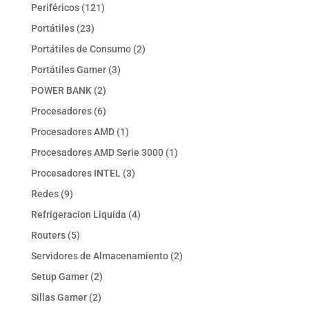
productos
121
Periféricos
121
productos
23
Portátiles
23
productos
2
Portátiles de Consumo
2
productos
3
Portátiles Gamer
3
productos
2
POWER BANK
2
productos
6
Procesadores
6
productos
1
Procesadores AMD
1
producto
1
Procesadores AMD Serie 3000
1
producto
3
Procesadores INTEL
3
productos
9
Redes
9
productos
4
Refrigeracion Liquida
4
productos
5
Routers
5
productos
2
Servidores de Almacenamiento
2
productos
2
Setup Gamer
2
productos
2
Sillas Gamer
2