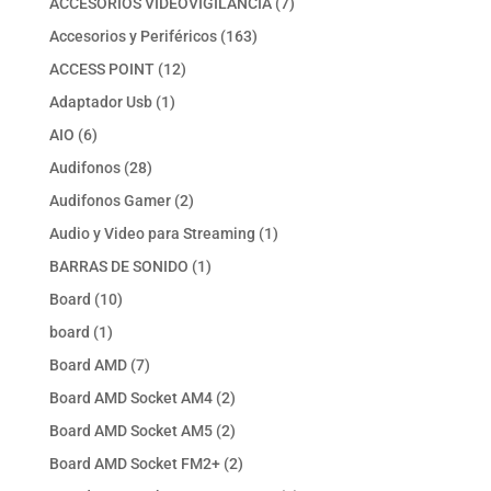
7
ACCESORIOS VIDEOVIGILANCIA
7
productos
163
Accesorios y Periféricos
163
productos
12
ACCESS POINT
12
productos
1
Adaptador Usb
1
producto
6
AIO
6
productos
28
Audifonos
28
productos
2
Audifonos Gamer
2
productos
1
Audio y Video para Streaming
1
producto
1
BARRAS DE SONIDO
1
producto
10
Board
10
productos
1
board
1
producto
7
Board AMD
7
productos
2
Board AMD Socket AM4
2
productos
2
Board AMD Socket AM5
2
productos
2
Board AMD Socket FM2+
2
productos