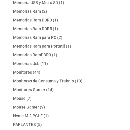
productos
1
Memoria USB y Micro SD
1
producto
2
Memorias Ram
2
productos
1
Memorias Ram DDR3
1
producto
1
Memorias Ram DDR5
1
producto
2
Memorias Ram para PC
2
productos
1
Memorias Ram para Portatil
1
producto
1
Memorias RamDDR3
1
producto
11
Memorias Usb
11
productos
44
Monitores
44
productos
13
Monitores de Consumo y Trabajo
13
productos
14
Monitores Gamer
14
productos
7
Mouse
7
productos
9
Mouse Gamer
9
productos
1
Nvme M.2 PCI-E
1
producto
5
PARLANTES
5