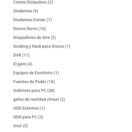
2
Crema Disipadora
2
productos
9
Diademas
9
productos
7
Diademas Gamer
7
productos
16
Discos Duros
16
productos
2
Disipadores de Aire
2
productos
1
Docking y Rack para Discos
1
producto
11
DVR
11
productos
4
El gato
4
productos
1
Equipos de Escritorio
1
producto
10
Fuentes de Poder
10
productos
38
Gabinete para PC
38
productos
2
gafas de realidad virtual
2
productos
1
HDD Externos
1
producto
2
HDD para PC
2
productos
3
Intel
3