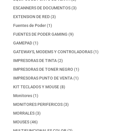
productos
3
ESCANNERS DE DOCUMENTOS
3
productos
3
EXTENSION DE RED
3
productos
1
Fuentes de Poder
1
producto
9
FUENTES DE PODER GAMING
9
productos
1
GAMEPAD
1
producto
1
GATEWAYS, MODEMS Y CONTROLADORAS
1
producto
2
IMPRESORAS DE TINTA
2
productos
1
IMPRESORAS DE TONER NEGRO
1
producto
1
IMPRESORAS PUNTO DE VENTA
1
producto
8
KIT TECLADOS Y MOUSE
8
productos
1
Monitores
1
producto
3
MONITORES PERIFERICOS
3
productos
3
MORRALES
3
productos
46
MOUSES
46
productos
2
MULTIFUNCIONALES COLOR
2