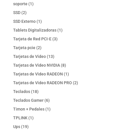
productos
1
soporte
1
producto
2
SSD
2
productos
1
SSD Externo
1
producto
1
Tablets Digitalizadoras
1
producto
3
Tarjeta de Red PCI-E
3
productos
2
Tarjeta pcie
2
productos
13
Tarjetas de Video
13
productos
8
Tarjetas de Video NVIDIA
8
productos
1
Tarjetas de Video RADEON
1
producto
2
Tarjetas de Video RADEON PRO
2
productos
18
Teclados
18
productos
6
Teclados Gamer
6
productos
1
Timon + Pedales
1
producto
1
TPLINK
1
producto
19
Ups
19