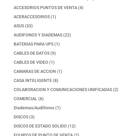
productos
4
ACCESORIOS PUNTOS DE VENTA
4
productos
1
ACERACCESORIOS
1
producto
33
ASUS
33
productos
22
AUDIFONOS Y DIADEMAS
22
productos
1
BATERIAS PARA UPS
1
producto
9
CABLES DE DATOS
9
productos
1
CABLES DE VIDEO
1
producto
1
CAMARAS DE ACCION
1
producto
8
CASA INTELIGENTE
8
productos
2
COLABORACION Y COMUNICACIONES UNIFICADAS
2
productos
6
COMERCIAL
6
productos
1
Diademas/Audífonos
1
producto
3
DISCOS
3
productos
12
DISCOS DE ESTADO SOLIDO
12
productos
2
EQUIPOS DE PUNTO DE VENTA
2