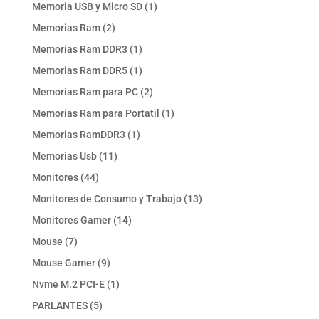
productos
1
Memoria USB y Micro SD
1
producto
2
Memorias Ram
2
productos
1
Memorias Ram DDR3
1
producto
1
Memorias Ram DDR5
1
producto
2
Memorias Ram para PC
2
productos
1
Memorias Ram para Portatil
1
producto
1
Memorias RamDDR3
1
producto
11
Memorias Usb
11
productos
44
Monitores
44
productos
13
Monitores de Consumo y Trabajo
13
productos
14
Monitores Gamer
14
productos
7
Mouse
7
productos
9
Mouse Gamer
9
productos
1
Nvme M.2 PCI-E
1
producto
5
PARLANTES
5