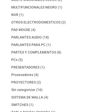
productos
1
MULTIFUNCIONALES NEGRO
1
producto
1
NVR
1
producto
2
OTROS ELECTRODOMESTICOS
2
productos
4
PAD MOUSE
4
productos
18
PARLANTES AUDIO
18
productos
1
PARLANTES PARA PC
1
producto
8
PARTES Y COMPLEMENTOS
8
productos
5
PCs
5
productos
1
PRESENTADORES
1
producto
4
Procesadores
4
productos
2
PROYECTORES
2
productos
16
Sin categorizar
16
productos
4
SISTEMA DE MALLA
4
productos
1
SWITCHES
1
producto
1