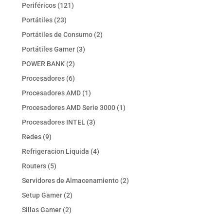
productos
121
Periféricos
121
productos
23
Portátiles
23
productos
2
Portátiles de Consumo
2
productos
3
Portátiles Gamer
3
productos
2
POWER BANK
2
productos
6
Procesadores
6
productos
1
Procesadores AMD
1
producto
1
Procesadores AMD Serie 3000
1
producto
3
Procesadores INTEL
3
productos
9
Redes
9
productos
4
Refrigeracion Liquida
4
productos
5
Routers
5
productos
2
Servidores de Almacenamiento
2
productos
2
Setup Gamer
2
productos
2
Sillas Gamer
2