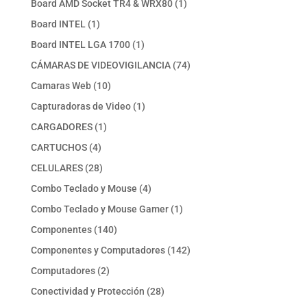
1
Board AMD Socket TR4 & WRX80
1
producto
1
Board INTEL
1
producto
1
Board INTEL LGA 1700
1
producto
74
CÁMARAS DE VIDEOVIGILANCIA
74
productos
10
Camaras Web
10
productos
1
Capturadoras de Video
1
producto
1
CARGADORES
1
producto
4
CARTUCHOS
4
productos
28
CELULARES
28
productos
4
Combo Teclado y Mouse
4
productos
1
Combo Teclado y Mouse Gamer
1
producto
140
Componentes
140
productos
142
Componentes y Computadores
142
productos
2
Computadores
2
productos
28
Conectividad y Protección
28
productos