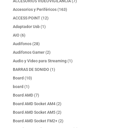
7
ACCESORIOS VIDEOVIGILANCIA
7
productos
163
Accesorios y Periféricos
163
productos
12
ACCESS POINT
12
productos
1
Adaptador Usb
1
producto
6
AIO
6
productos
28
Audifonos
28
productos
2
Audifonos Gamer
2
productos
1
Audio y Video para Streaming
1
producto
1
BARRAS DE SONIDO
1
producto
10
Board
10
productos
1
board
1
producto
7
Board AMD
7
productos
2
Board AMD Socket AM4
2
productos
2
Board AMD Socket AM5
2
productos
2
Board AMD Socket FM2+
2
productos