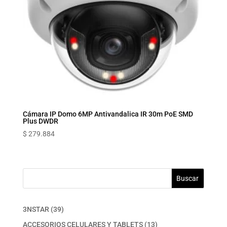
Cámara IP Domo 6MP Antivandalica IR 30m PoE SMD
Plus DWDR
$
279.884
Buscar
39
3NSTAR
39
productos
13
ACCESORIOS CELULARES Y TABLETS
13