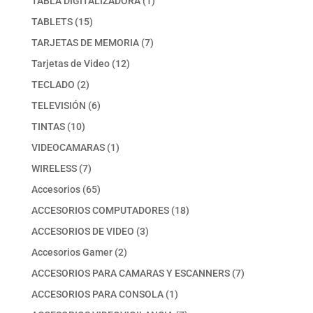
TABLA DIGITALIZADORA
1
producto
15
TABLETS
15
productos
7
TARJETAS DE MEMORIA
7
productos
12
Tarjetas de Video
12
productos
2
TECLADO
2
productos
6
TELEVISIÓN
6
productos
10
TINTAS
10
productos
1
VIDEOCAMARAS
1
producto
7
WIRELESS
7
productos
65
Accesorios
65
productos
18
ACCESORIOS COMPUTADORES
18
productos
3
ACCESORIOS DE VIDEO
3
productos
2
Accesorios Gamer
2
productos
7
ACCESORIOS PARA CAMARAS Y ESCANNERS
7
productos
1
ACCESORIOS PARA CONSOLA
1
producto