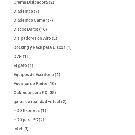
2
Crema Disipadora
2
productos
9
Diademas
9
productos
7
Diademas Gamer
7
productos
16
Discos Duros
16
productos
2
Disipadores de Aire
2
productos
1
Docking y Rack para Discos
1
producto
11
DVR
11
productos
4
El gato
4
productos
1
Equipos de Escritorio
1
producto
10
Fuentes de Poder
10
productos
38
Gabinete para PC
38
productos
2
gafas de realidad virtual
2
productos
1
HDD Externos
1
producto
2
HDD para PC
2
productos
3
Intel
3