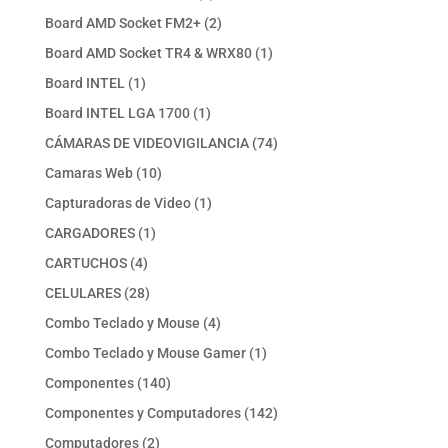
productos
2
Board AMD Socket FM2+
2
productos
1
Board AMD Socket TR4 & WRX80
1
producto
1
Board INTEL
1
producto
1
Board INTEL LGA 1700
1
producto
74
CÁMARAS DE VIDEOVIGILANCIA
74
productos
10
Camaras Web
10
productos
1
Capturadoras de Video
1
producto
1
CARGADORES
1
producto
4
CARTUCHOS
4
productos
28
CELULARES
28
productos
4
Combo Teclado y Mouse
4
productos
1
Combo Teclado y Mouse Gamer
1
producto
140
Componentes
140
productos
142
Componentes y Computadores
142
productos
2
Computadores
2