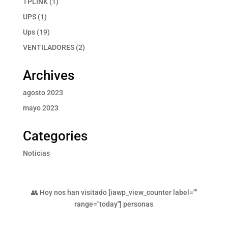
1
TPLINK
1
producto
1
UPS
1
producto
19
Ups
19
productos
2
VENTILADORES
2
productos
Archives
agosto 2023
mayo 2023
Categories
Noticias
👥 Hoy nos han visitado [iawp_view_counter label=""
range="today"] personas