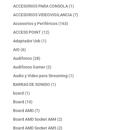
productos
1
ACCESORIOS PARA CONSOLA
1
producto
7
ACCESORIOS VIDEOVIGILANCIA
7
productos
163
Accesorios y Periféricos
163
productos
12
ACCESS POINT
12
productos
1
Adaptador Usb
1
producto
6
AIO
6
productos
28
Audifonos
28
productos
2
Audifonos Gamer
2
productos
1
Audio y Video para Streaming
1
producto
1
BARRAS DE SONIDO
1
producto
1
board
1
producto
10
Board
10
productos
7
Board AMD
7
productos
2
Board AMD Socket AM4
2
productos
2
Board AMD Socket AM5
2