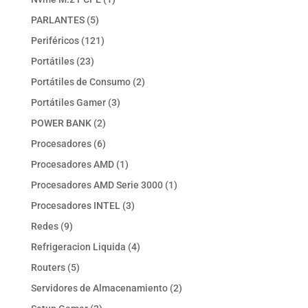
producto
5
PARLANTES
5
productos
121
Periféricos
121
productos
23
Portátiles
23
productos
2
Portátiles de Consumo
2
productos
3
Portátiles Gamer
3
productos
2
POWER BANK
2
productos
6
Procesadores
6
productos
1
Procesadores AMD
1
producto
1
Procesadores AMD Serie 3000
1
producto
3
Procesadores INTEL
3
productos
9
Redes
9
productos
4
Refrigeracion Liquida
4
productos
5
Routers
5
productos
2
Servidores de Almacenamiento
2
productos