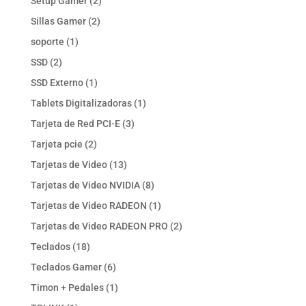
2
Setup Gamer
2
productos
2
Sillas Gamer
2
productos
1
soporte
1
producto
2
SSD
2
productos
1
SSD Externo
1
producto
1
Tablets Digitalizadoras
1
producto
3
Tarjeta de Red PCI-E
3
productos
2
Tarjeta pcie
2
productos
13
Tarjetas de Video
13
productos
8
Tarjetas de Video NVIDIA
8
productos
1
Tarjetas de Video RADEON
1
producto
2
Tarjetas de Video RADEON PRO
2
productos
18
Teclados
18
productos
6
Teclados Gamer
6
productos
1
Timon + Pedales
1
producto