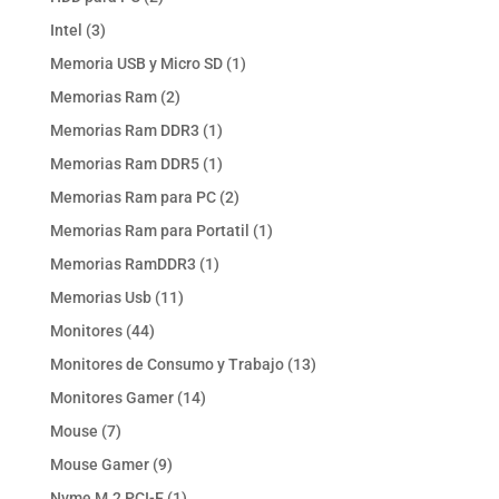
productos
3
Intel
3
productos
1
Memoria USB y Micro SD
1
producto
2
Memorias Ram
2
productos
1
Memorias Ram DDR3
1
producto
1
Memorias Ram DDR5
1
producto
2
Memorias Ram para PC
2
productos
1
Memorias Ram para Portatil
1
producto
1
Memorias RamDDR3
1
producto
11
Memorias Usb
11
productos
44
Monitores
44
productos
13
Monitores de Consumo y Trabajo
13
productos
14
Monitores Gamer
14
productos
7
Mouse
7
productos
9
Mouse Gamer
9
productos
1
Nvme M.2 PCI-E
1