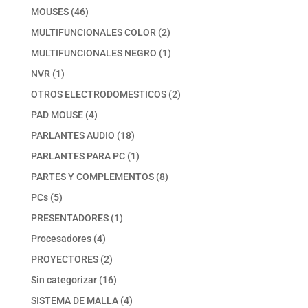
productos
46
MOUSES
46
productos
2
MULTIFUNCIONALES COLOR
2
productos
1
MULTIFUNCIONALES NEGRO
1
producto
1
NVR
1
producto
2
OTROS ELECTRODOMESTICOS
2
productos
4
PAD MOUSE
4
productos
18
PARLANTES AUDIO
18
productos
1
PARLANTES PARA PC
1
producto
8
PARTES Y COMPLEMENTOS
8
productos
5
PCs
5
productos
1
PRESENTADORES
1
producto
4
Procesadores
4
productos
2
PROYECTORES
2
productos
16
Sin categorizar
16
productos
4
SISTEMA DE MALLA
4