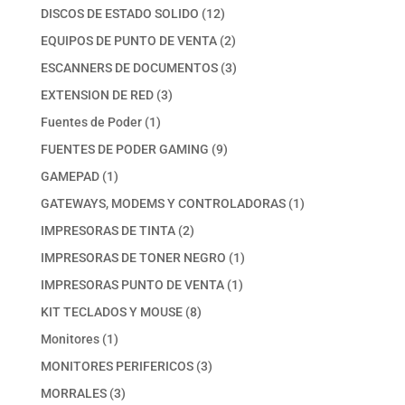
productos
12
DISCOS DE ESTADO SOLIDO
12
productos
2
EQUIPOS DE PUNTO DE VENTA
2
productos
3
ESCANNERS DE DOCUMENTOS
3
productos
3
EXTENSION DE RED
3
productos
1
Fuentes de Poder
1
producto
9
FUENTES DE PODER GAMING
9
productos
1
GAMEPAD
1
producto
1
GATEWAYS, MODEMS Y CONTROLADORAS
1
producto
2
IMPRESORAS DE TINTA
2
productos
1
IMPRESORAS DE TONER NEGRO
1
producto
1
IMPRESORAS PUNTO DE VENTA
1
producto
8
KIT TECLADOS Y MOUSE
8
productos
1
Monitores
1
producto
3
MONITORES PERIFERICOS
3
productos
3
MORRALES
3