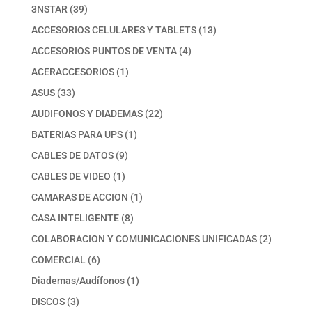
39
3NSTAR
39
productos
13
ACCESORIOS CELULARES Y TABLETS
13
productos
4
ACCESORIOS PUNTOS DE VENTA
4
productos
1
ACERACCESORIOS
1
producto
33
ASUS
33
productos
22
AUDIFONOS Y DIADEMAS
22
productos
1
BATERIAS PARA UPS
1
producto
9
CABLES DE DATOS
9
productos
1
CABLES DE VIDEO
1
producto
1
CAMARAS DE ACCION
1
producto
8
CASA INTELIGENTE
8
productos
2
COLABORACION Y COMUNICACIONES UNIFICADAS
2
productos
6
COMERCIAL
6
productos
1
Diademas/Audífonos
1
producto
3
DISCOS
3