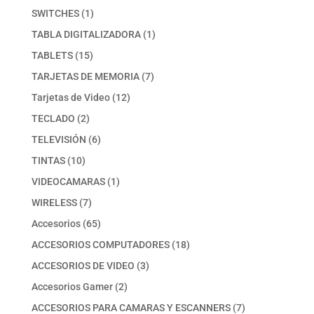
productos
1
SWITCHES
1
producto
1
TABLA DIGITALIZADORA
1
producto
15
TABLETS
15
productos
7
TARJETAS DE MEMORIA
7
productos
12
Tarjetas de Video
12
productos
2
TECLADO
2
productos
6
TELEVISIÓN
6
productos
10
TINTAS
10
productos
1
VIDEOCAMARAS
1
producto
7
WIRELESS
7
productos
65
Accesorios
65
productos
18
ACCESORIOS COMPUTADORES
18
productos
3
ACCESORIOS DE VIDEO
3
productos
2
Accesorios Gamer
2
productos
7
ACCESORIOS PARA CAMARAS Y ESCANNERS
7