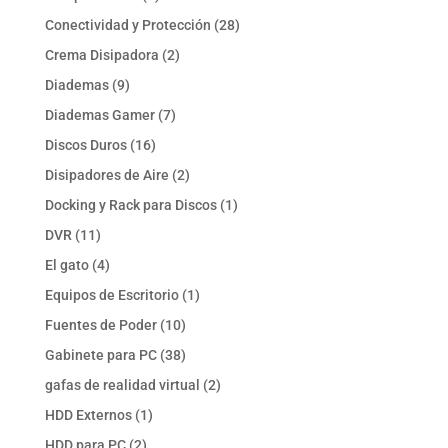
productos
28
Conectividad y Protección
28
productos
2
Crema Disipadora
2
productos
9
Diademas
9
productos
7
Diademas Gamer
7
productos
16
Discos Duros
16
productos
2
Disipadores de Aire
2
productos
1
Docking y Rack para Discos
1
producto
11
DVR
11
productos
4
El gato
4
productos
1
Equipos de Escritorio
1
producto
10
Fuentes de Poder
10
productos
38
Gabinete para PC
38
productos
2
gafas de realidad virtual
2
productos
1
HDD Externos
1
producto
2
HDD para PC
2