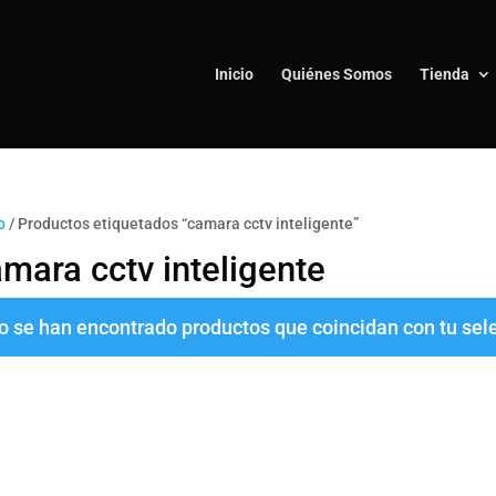
Inicio
Quiénes Somos
Tienda
o
/ Productos etiquetados “camara cctv inteligente”
mara cctv inteligente
o se han encontrado productos que coincidan con tu sel