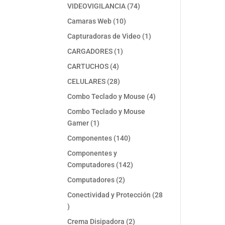
74
VIDEOVIGILANCIA
74
productos
10
Camaras Web
10
productos
1
Capturadoras de Video
1
producto
1
CARGADORES
1
producto
4
CARTUCHOS
4
productos
28
CELULARES
28
productos
4
Combo Teclado y Mouse
4
productos
Combo Teclado y Mouse
1
Gamer
1
producto
140
Componentes
140
productos
Componentes y
142
Computadores
142
productos
2
Computadores
2
productos
Conectividad y Protección
28
28
productos
2
Crema Disipadora
2