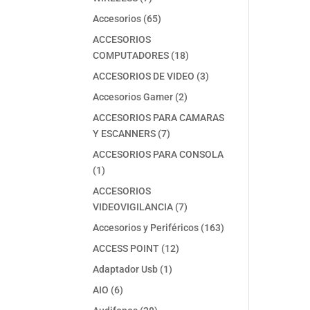
productos
65
Accesorios
65
productos
ACCESORIOS
18
COMPUTADORES
18
productos
3
ACCESORIOS DE VIDEO
3
productos
2
Accesorios Gamer
2
productos
ACCESORIOS PARA CAMARAS
7
Y ESCANNERS
7
productos
ACCESORIOS PARA CONSOLA
1
1
producto
ACCESORIOS
7
VIDEOVIGILANCIA
7
productos
163
Accesorios y Periféricos
163
productos
12
ACCESS POINT
12
productos
1
Adaptador Usb
1
producto
6
AIO
6
productos