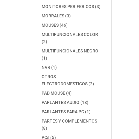
producto
3
MONITORES PERIFERICOS
3
productos
3
MORRALES
3
productos
46
MOUSES
46
productos
MULTIFUNCIONALES COLOR
2
2
productos
MULTIFUNCIONALES NEGRO
1
1
producto
1
NVR
1
producto
OTROS
2
ELECTRODOMESTICOS
2
productos
4
PAD MOUSE
4
productos
18
PARLANTES AUDIO
18
productos
1
PARLANTES PARA PC
1
producto
PARTES Y COMPLEMENTOS
8
8
productos
5
PCs
5