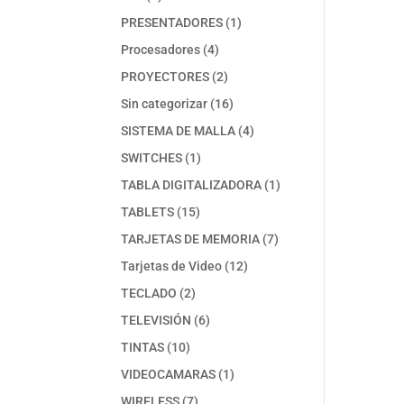
productos
1
PRESENTADORES
1
producto
4
Procesadores
4
productos
2
PROYECTORES
2
productos
16
Sin categorizar
16
productos
4
SISTEMA DE MALLA
4
productos
1
SWITCHES
1
producto
1
TABLA DIGITALIZADORA
1
producto
15
TABLETS
15
productos
7
TARJETAS DE MEMORIA
7
productos
12
Tarjetas de Video
12
productos
2
TECLADO
2
productos
6
TELEVISIÓN
6
productos
10
TINTAS
10
productos
1
VIDEOCAMARAS
1
producto
7
WIRELESS
7