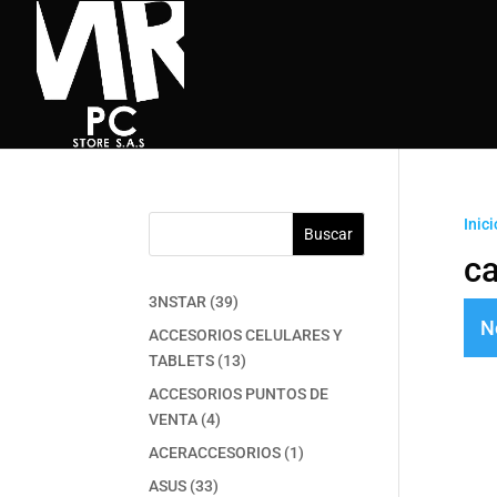
Inici
Buscar
ca
39
3NSTAR
39
N
productos
ACCESORIOS CELULARES Y
13
TABLETS
13
productos
ACCESORIOS PUNTOS DE
4
VENTA
4
productos
1
ACERACCESORIOS
1
producto
33
ASUS
33