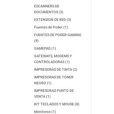
productos
ESCANNERS DE
3
DOCUMENTOS
3
productos
3
EXTENSION DE RED
3
productos
1
Fuentes de Poder
1
producto
FUENTES DE PODER GAMING
9
9
productos
1
GAMEPAD
1
producto
GATEWAYS, MODEMS Y
1
CONTROLADORAS
1
producto
2
IMPRESORAS DE TINTA
2
productos
IMPRESORAS DE TONER
1
NEGRO
1
producto
IMPRESORAS PUNTO DE
1
VENTA
1
producto
8
KIT TECLADOS Y MOUSE
8
productos
1
Monitores
1