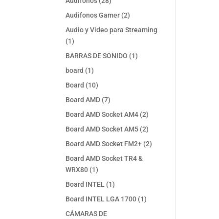
28
Audifonos
28
productos
2
Audifonos Gamer
2
productos
Audio y Video para Streaming
1
1
producto
1
BARRAS DE SONIDO
1
producto
1
board
1
producto
10
Board
10
productos
7
Board AMD
7
productos
2
Board AMD Socket AM4
2
productos
2
Board AMD Socket AM5
2
productos
2
Board AMD Socket FM2+
2
productos
Board AMD Socket TR4 &
1
WRX80
1
producto
1
Board INTEL
1
producto
1
Board INTEL LGA 1700
1
producto
CÁMARAS DE