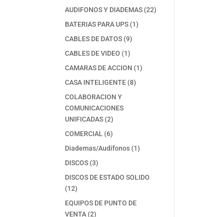
productos
22
AUDIFONOS Y DIADEMAS
22
productos
1
BATERIAS PARA UPS
1
producto
9
CABLES DE DATOS
9
productos
1
CABLES DE VIDEO
1
producto
1
CAMARAS DE ACCION
1
producto
8
CASA INTELIGENTE
8
productos
COLABORACION Y
COMUNICACIONES
2
UNIFICADAS
2
productos
6
COMERCIAL
6
productos
1
Diademas/Audífonos
1
producto
3
DISCOS
3
productos
DISCOS DE ESTADO SOLIDO
12
12
productos
EQUIPOS DE PUNTO DE
2
VENTA
2