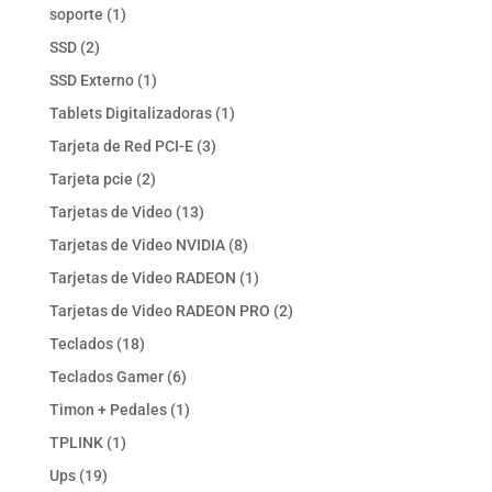
productos
1
soporte
1
producto
2
SSD
2
productos
1
SSD Externo
1
producto
1
Tablets Digitalizadoras
1
producto
3
Tarjeta de Red PCI-E
3
productos
2
Tarjeta pcie
2
productos
13
Tarjetas de Video
13
productos
8
Tarjetas de Video NVIDIA
8
productos
1
Tarjetas de Video RADEON
1
producto
2
Tarjetas de Video RADEON PRO
2
productos
18
Teclados
18
productos
6
Teclados Gamer
6
productos
1
Timon + Pedales
1
producto
1
TPLINK
1
producto
19
Ups
19