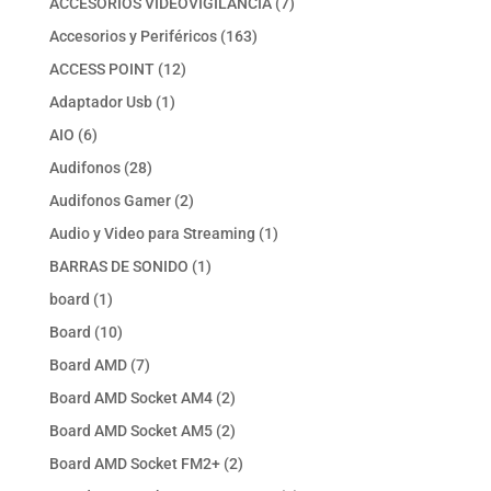
7
ACCESORIOS VIDEOVIGILANCIA
7
productos
163
Accesorios y Periféricos
163
productos
12
ACCESS POINT
12
productos
1
Adaptador Usb
1
producto
6
AIO
6
productos
28
Audifonos
28
productos
2
Audifonos Gamer
2
productos
1
Audio y Video para Streaming
1
producto
1
BARRAS DE SONIDO
1
producto
1
board
1
producto
10
Board
10
productos
7
Board AMD
7
productos
2
Board AMD Socket AM4
2
productos
2
Board AMD Socket AM5
2
productos
2
Board AMD Socket FM2+
2
productos