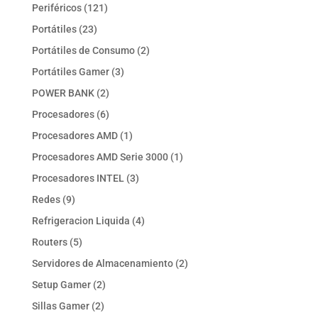
productos
121
Periféricos
121
productos
23
Portátiles
23
productos
2
Portátiles de Consumo
2
productos
3
Portátiles Gamer
3
productos
2
POWER BANK
2
productos
6
Procesadores
6
productos
1
Procesadores AMD
1
producto
1
Procesadores AMD Serie 3000
1
producto
3
Procesadores INTEL
3
productos
9
Redes
9
productos
4
Refrigeracion Liquida
4
productos
5
Routers
5
productos
2
Servidores de Almacenamiento
2
productos
2
Setup Gamer
2
productos
2
Sillas Gamer
2