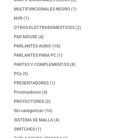
productos
1
MULTIFUNCIONALES NEGRO
1
producto
1
NVR
1
producto
2
OTROS ELECTRODOMESTICOS
2
productos
4
PAD MOUSE
4
productos
18
PARLANTES AUDIO
18
productos
1
PARLANTES PARA PC
1
producto
8
PARTES Y COMPLEMENTOS
8
productos
5
PCs
5
productos
1
PRESENTADORES
1
producto
4
Procesadores
4
productos
2
PROYECTORES
2
productos
16
Sin categorizar
16
productos
4
SISTEMA DE MALLA
4
productos
1
SWITCHES
1
producto
1