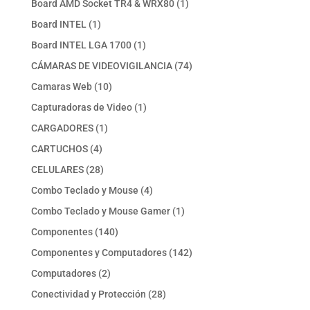
1
Board AMD Socket TR4 & WRX80
1
producto
1
Board INTEL
1
producto
1
Board INTEL LGA 1700
1
producto
74
CÁMARAS DE VIDEOVIGILANCIA
74
productos
10
Camaras Web
10
productos
1
Capturadoras de Video
1
producto
1
CARGADORES
1
producto
4
CARTUCHOS
4
productos
28
CELULARES
28
productos
4
Combo Teclado y Mouse
4
productos
1
Combo Teclado y Mouse Gamer
1
producto
140
Componentes
140
productos
142
Componentes y Computadores
142
productos
2
Computadores
2
productos
28
Conectividad y Protección
28
productos