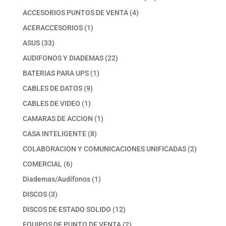
productos
4
ACCESORIOS PUNTOS DE VENTA
4
productos
1
ACERACCESORIOS
1
producto
33
ASUS
33
productos
22
AUDIFONOS Y DIADEMAS
22
productos
1
BATERIAS PARA UPS
1
producto
9
CABLES DE DATOS
9
productos
1
CABLES DE VIDEO
1
producto
1
CAMARAS DE ACCION
1
producto
8
CASA INTELIGENTE
8
productos
2
COLABORACION Y COMUNICACIONES UNIFICADAS
2
productos
6
COMERCIAL
6
productos
1
Diademas/Audífonos
1
producto
3
DISCOS
3
productos
12
DISCOS DE ESTADO SOLIDO
12
productos
2
EQUIPOS DE PUNTO DE VENTA
2