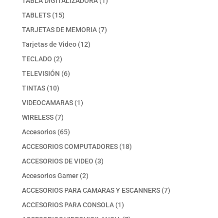
TABLA DIGITALIZADORA
1
producto
15
TABLETS
15
productos
7
TARJETAS DE MEMORIA
7
productos
12
Tarjetas de Video
12
productos
2
TECLADO
2
productos
6
TELEVISIÓN
6
productos
10
TINTAS
10
productos
1
VIDEOCAMARAS
1
producto
7
WIRELESS
7
productos
65
Accesorios
65
productos
18
ACCESORIOS COMPUTADORES
18
productos
3
ACCESORIOS DE VIDEO
3
productos
2
Accesorios Gamer
2
productos
7
ACCESORIOS PARA CAMARAS Y ESCANNERS
7
productos
1
ACCESORIOS PARA CONSOLA
1
producto