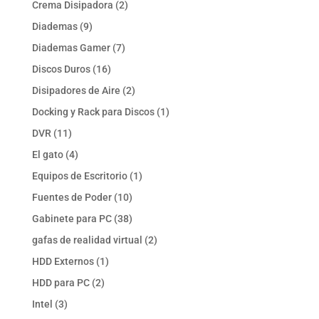
2
Crema Disipadora
2
productos
9
Diademas
9
productos
7
Diademas Gamer
7
productos
16
Discos Duros
16
productos
2
Disipadores de Aire
2
productos
1
Docking y Rack para Discos
1
producto
11
DVR
11
productos
4
El gato
4
productos
1
Equipos de Escritorio
1
producto
10
Fuentes de Poder
10
productos
38
Gabinete para PC
38
productos
2
gafas de realidad virtual
2
productos
1
HDD Externos
1
producto
2
HDD para PC
2
productos
3
Intel
3