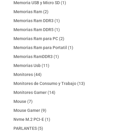
productos
1
Memoria USB y Micro SD
1
producto
2
Memorias Ram
2
productos
1
Memorias Ram DDR3
1
producto
1
Memorias Ram DDR5
1
producto
2
Memorias Ram para PC
2
productos
1
Memorias Ram para Portatil
1
producto
1
Memorias RamDDR3
1
producto
11
Memorias Usb
11
productos
44
Monitores
44
productos
13
Monitores de Consumo y Trabajo
13
productos
14
Monitores Gamer
14
productos
7
Mouse
7
productos
9
Mouse Gamer
9
productos
1
Nvme M.2 PCI-E
1
producto
5
PARLANTES
5