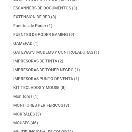
productos
3
ESCANNERS DE DOCUMENTOS
3
productos
3
EXTENSION DE RED
3
productos
1
Fuentes de Poder
1
producto
9
FUENTES DE PODER GAMING
9
productos
1
GAMEPAD
1
producto
1
GATEWAYS, MODEMS Y CONTROLADORAS
1
producto
2
IMPRESORAS DE TINTA
2
productos
1
IMPRESORAS DE TONER NEGRO
1
producto
1
IMPRESORAS PUNTO DE VENTA
1
producto
8
KIT TECLADOS Y MOUSE
8
productos
1
Monitores
1
producto
3
MONITORES PERIFERICOS
3
productos
3
MORRALES
3
productos
46
MOUSES
46
productos
2
MULTIFUNCIONALES COLOR
2