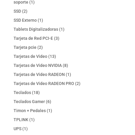
1
soporte
1
producto
2
SSD
2
productos
1
SSD Externo
1
producto
1
Tablets Digitalizadoras
1
producto
3
Tarjeta de Red PCI-E
3
productos
2
Tarjeta pcie
2
productos
13
Tarjetas de Video
13
productos
8
Tarjetas de Video NVIDIA
8
productos
1
Tarjetas de Video RADEON
1
producto
2
Tarjetas de Video RADEON PRO
2
productos
18
Teclados
18
productos
6
Teclados Gamer
6
productos
1
Timon + Pedales
1
producto
1
TPLINK
1
producto
1
UPS
1