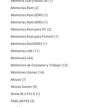
1
Memoria USB y Micro SD
1
producto
2
Memorias Ram
2
productos
1
Memorias Ram DDR3
1
producto
1
Memorias Ram DDR5
1
producto
2
Memorias Ram para PC
2
productos
1
Memorias Ram para Portatil
1
producto
1
Memorias RamDDR3
1
producto
11
Memorias Usb
11
productos
44
Monitores
44
productos
13
Monitores de Consumo y Trabajo
13
productos
14
Monitores Gamer
14
productos
7
Mouse
7
productos
9
Mouse Gamer
9
productos
1
Nvme M.2 PCI-E
1
producto
5
PARLANTES
5
productos