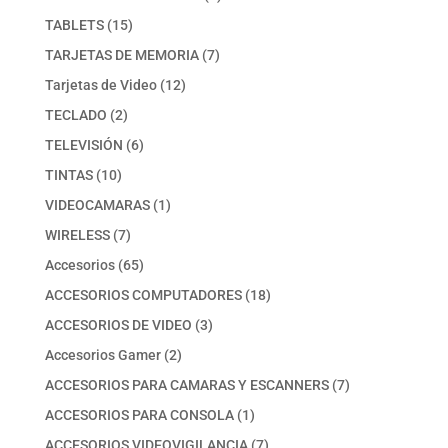
producto
15
TABLETS
15
productos
7
TARJETAS DE MEMORIA
7
productos
12
Tarjetas de Video
12
productos
2
TECLADO
2
productos
6
TELEVISIÓN
6
productos
10
TINTAS
10
productos
1
VIDEOCAMARAS
1
producto
7
WIRELESS
7
productos
65
Accesorios
65
productos
18
ACCESORIOS COMPUTADORES
18
productos
3
ACCESORIOS DE VIDEO
3
productos
2
Accesorios Gamer
2
productos
7
ACCESORIOS PARA CAMARAS Y ESCANNERS
7
productos
1
ACCESORIOS PARA CONSOLA
1
producto
7
ACCESORIOS VIDEOVIGILANCIA
7