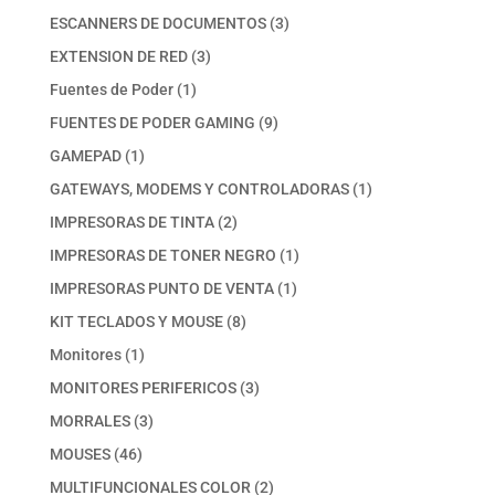
productos
3
ESCANNERS DE DOCUMENTOS
3
productos
3
EXTENSION DE RED
3
productos
1
Fuentes de Poder
1
producto
9
FUENTES DE PODER GAMING
9
productos
1
GAMEPAD
1
producto
1
GATEWAYS, MODEMS Y CONTROLADORAS
1
producto
2
IMPRESORAS DE TINTA
2
productos
1
IMPRESORAS DE TONER NEGRO
1
producto
1
IMPRESORAS PUNTO DE VENTA
1
producto
8
KIT TECLADOS Y MOUSE
8
productos
1
Monitores
1
producto
3
MONITORES PERIFERICOS
3
productos
3
MORRALES
3
productos
46
MOUSES
46
productos
2
MULTIFUNCIONALES COLOR
2