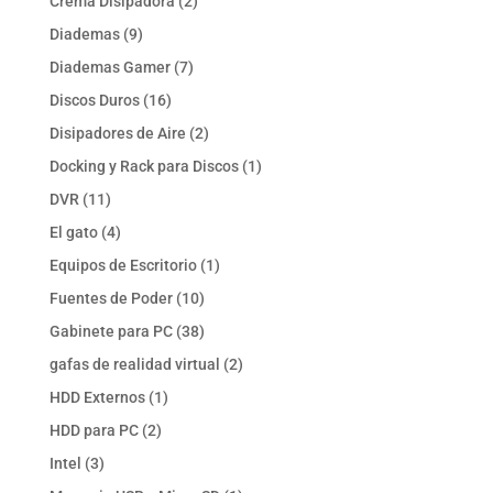
2
Crema Disipadora
2
productos
9
Diademas
9
productos
7
Diademas Gamer
7
productos
16
Discos Duros
16
productos
2
Disipadores de Aire
2
productos
1
Docking y Rack para Discos
1
producto
11
DVR
11
productos
4
El gato
4
productos
1
Equipos de Escritorio
1
producto
10
Fuentes de Poder
10
productos
38
Gabinete para PC
38
productos
2
gafas de realidad virtual
2
productos
1
HDD Externos
1
producto
2
HDD para PC
2
productos
3
Intel
3
productos