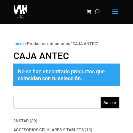
Inicio
/ Productos etiquetados “CAJA ‎ANTEC”
CAJA ‎ANTEC
No se han encontrado productos que
coincidan con tu selección.
Buscar
39
3NSTAR
39
productos
13
ACCESORIOS CELULARES Y TABLETS
13