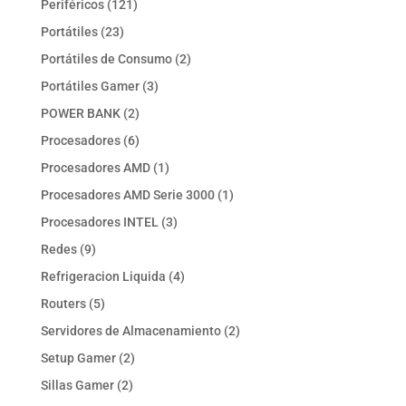
121
Periféricos
121
productos
23
Portátiles
23
productos
2
Portátiles de Consumo
2
productos
3
Portátiles Gamer
3
productos
2
POWER BANK
2
productos
6
Procesadores
6
productos
1
Procesadores AMD
1
producto
1
Procesadores AMD Serie 3000
1
producto
3
Procesadores INTEL
3
productos
9
Redes
9
productos
4
Refrigeracion Liquida
4
productos
5
Routers
5
productos
2
Servidores de Almacenamiento
2
productos
2
Setup Gamer
2
productos
2
Sillas Gamer
2
productos