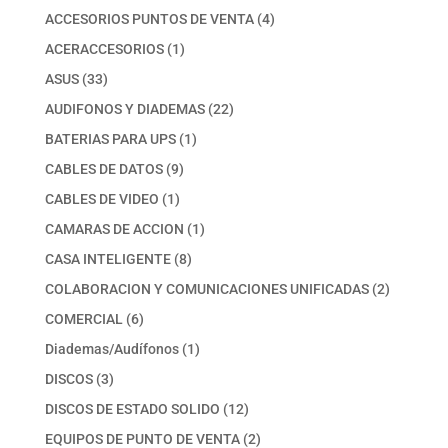
productos
4
ACCESORIOS PUNTOS DE VENTA
4
productos
1
ACERACCESORIOS
1
producto
33
ASUS
33
productos
22
AUDIFONOS Y DIADEMAS
22
productos
1
BATERIAS PARA UPS
1
producto
9
CABLES DE DATOS
9
productos
1
CABLES DE VIDEO
1
producto
1
CAMARAS DE ACCION
1
producto
8
CASA INTELIGENTE
8
productos
2
COLABORACION Y COMUNICACIONES UNIFICADAS
2
productos
6
COMERCIAL
6
productos
1
Diademas/Audífonos
1
producto
3
DISCOS
3
productos
12
DISCOS DE ESTADO SOLIDO
12
productos
2
EQUIPOS DE PUNTO DE VENTA
2