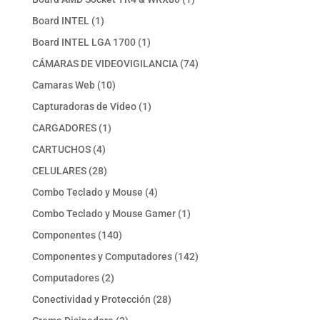
producto
1
Board INTEL
1
producto
1
Board INTEL LGA 1700
1
producto
74
CÁMARAS DE VIDEOVIGILANCIA
74
productos
10
Camaras Web
10
productos
1
Capturadoras de Video
1
producto
1
CARGADORES
1
producto
4
CARTUCHOS
4
productos
28
CELULARES
28
productos
4
Combo Teclado y Mouse
4
productos
1
Combo Teclado y Mouse Gamer
1
producto
140
Componentes
140
productos
142
Componentes y Computadores
142
productos
2
Computadores
2
productos
28
Conectividad y Protección
28
productos