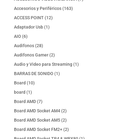
productos
163
Accesorios y Periféricos
163
productos
12
ACCESS POINT
12
productos
1
Adaptador Usb
1
producto
6
AIO
6
productos
28
Audifonos
28
productos
2
Audifonos Gamer
2
productos
1
Audio y Video para Streaming
1
producto
1
BARRAS DE SONIDO
1
producto
10
Board
10
productos
1
board
1
producto
7
Board AMD
7
productos
2
Board AMD Socket AM4
2
productos
2
Board AMD Socket AM5
2
productos
2
Board AMD Socket FM2+
2
productos
1
Board AMD Socket TR4 & WRX80
1