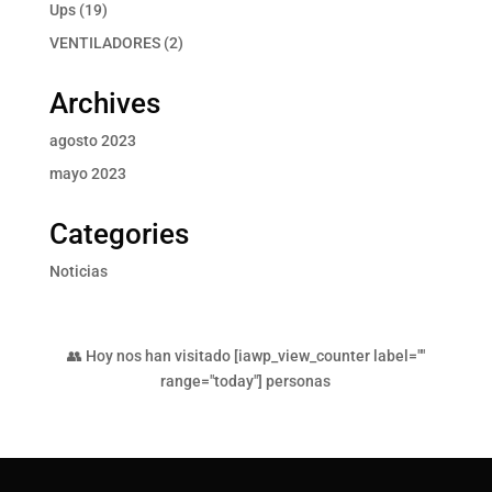
producto
19
Ups
19
productos
2
VENTILADORES
2
productos
Archives
agosto 2023
mayo 2023
Categories
Noticias
👥 Hoy nos han visitado [iawp_view_counter label=""
range="today"] personas