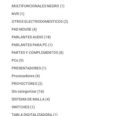
productos
1
MULTIFUNCIONALES NEGRO
1
producto
1
NVR
1
producto
2
OTROS ELECTRODOMESTICOS
2
productos
4
PAD MOUSE
4
productos
18
PARLANTES AUDIO
18
productos
1
PARLANTES PARA PC
1
producto
8
PARTES Y COMPLEMENTOS
8
productos
5
PCs
5
productos
1
PRESENTADORES
1
producto
4
Procesadores
4
productos
2
PROYECTORES
2
productos
16
Sin categorizar
16
productos
4
SISTEMA DE MALLA
4
productos
1
SWITCHES
1
producto
1
TABLA DIGITALIZADORA
1