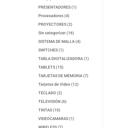
productos
1
PRESENTADORES
1
producto
4
Procesadores
4
productos
2
PROYECTORES
2
productos
16
Sin categorizar
16
productos
4
SISTEMA DE MALLA
4
productos
1
SWITCHES
1
producto
1
TABLA DIGITALIZADORA
1
producto
15
TABLETS
15
productos
7
TARJETAS DE MEMORIA
7
productos
12
Tarjetas de Video
12
productos
2
TECLADO
2
productos
6
TELEVISIÓN
6
productos
10
TINTAS
10
productos
1
VIDEOCAMARAS
1
producto
7
WIRELESS
7