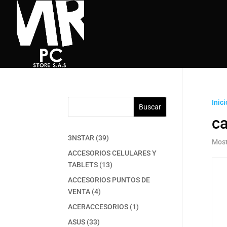
Inici
Buscar
c
39
3NSTAR
39
Most
productos
ACCESORIOS CELULARES Y
13
TABLETS
13
productos
ACCESORIOS PUNTOS DE
4
VENTA
4
productos
1
ACERACCESORIOS
1
producto
33
ASUS
33