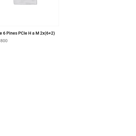
e 6 Pines PCIe H a M 2x(6+2)
.800