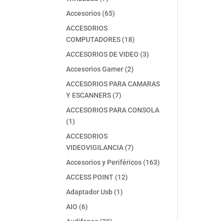
productos
65
Accesorios
65
productos
ACCESORIOS
18
COMPUTADORES
18
productos
3
ACCESORIOS DE VIDEO
3
productos
2
Accesorios Gamer
2
productos
ACCESORIOS PARA CAMARAS
7
Y ESCANNERS
7
productos
ACCESORIOS PARA CONSOLA
1
1
producto
ACCESORIOS
7
VIDEOVIGILANCIA
7
productos
163
Accesorios y Periféricos
163
productos
12
ACCESS POINT
12
productos
1
Adaptador Usb
1
producto
6
AIO
6
productos