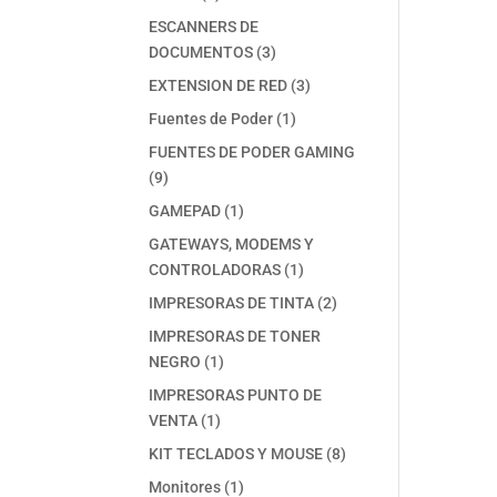
productos
ESCANNERS DE
3
DOCUMENTOS
3
productos
3
EXTENSION DE RED
3
productos
1
Fuentes de Poder
1
producto
FUENTES DE PODER GAMING
9
9
productos
1
GAMEPAD
1
producto
GATEWAYS, MODEMS Y
1
CONTROLADORAS
1
producto
2
IMPRESORAS DE TINTA
2
productos
IMPRESORAS DE TONER
1
NEGRO
1
producto
IMPRESORAS PUNTO DE
1
VENTA
1
producto
8
KIT TECLADOS Y MOUSE
8
productos
1
Monitores
1