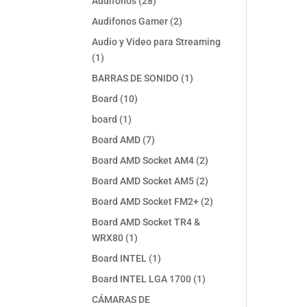
28
Audifonos
28
productos
2
Audifonos Gamer
2
productos
Audio y Video para Streaming
1
1
producto
1
BARRAS DE SONIDO
1
producto
10
Board
10
productos
1
board
1
producto
7
Board AMD
7
productos
2
Board AMD Socket AM4
2
productos
2
Board AMD Socket AM5
2
productos
2
Board AMD Socket FM2+
2
productos
Board AMD Socket TR4 &
1
WRX80
1
producto
1
Board INTEL
1
producto
1
Board INTEL LGA 1700
1
producto
CÁMARAS DE