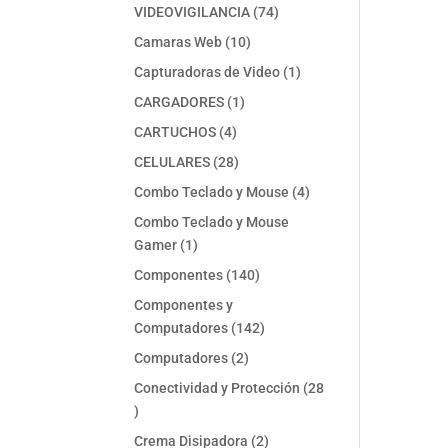
74
VIDEOVIGILANCIA
74
productos
10
Camaras Web
10
productos
1
Capturadoras de Video
1
producto
1
CARGADORES
1
producto
4
CARTUCHOS
4
productos
28
CELULARES
28
productos
4
Combo Teclado y Mouse
4
productos
Combo Teclado y Mouse
1
Gamer
1
producto
140
Componentes
140
productos
Componentes y
142
Computadores
142
productos
2
Computadores
2
productos
Conectividad y Protección
28
28
productos
2
Crema Disipadora
2