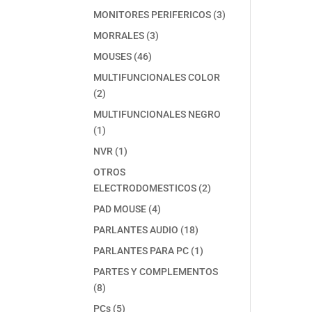
producto
3
MONITORES PERIFERICOS
3
productos
3
MORRALES
3
productos
46
MOUSES
46
productos
MULTIFUNCIONALES COLOR
2
2
productos
MULTIFUNCIONALES NEGRO
1
1
producto
1
NVR
1
producto
OTROS
2
ELECTRODOMESTICOS
2
productos
4
PAD MOUSE
4
productos
18
PARLANTES AUDIO
18
productos
1
PARLANTES PARA PC
1
producto
PARTES Y COMPLEMENTOS
8
8
productos
5
PCs
5