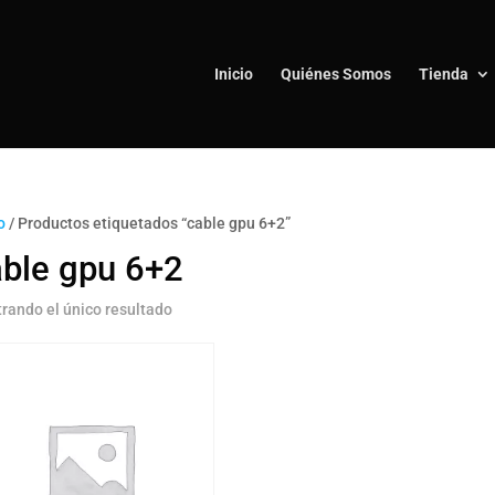
Inicio
Quiénes Somos
Tienda
o
/ Productos etiquetados “cable gpu 6+2”
able gpu 6+2
rando el único resultado