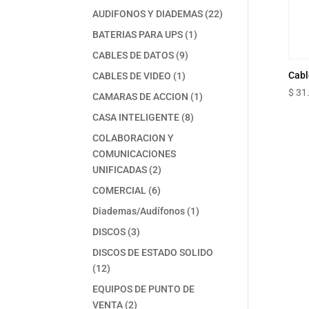
productos
22
AUDIFONOS Y DIADEMAS
22
productos
1
BATERIAS PARA UPS
1
producto
9
CABLES DE DATOS
9
productos
1
Cabl
CABLES DE VIDEO
1
producto
$
31
1
CAMARAS DE ACCION
1
producto
8
CASA INTELIGENTE
8
productos
COLABORACION Y
COMUNICACIONES
2
UNIFICADAS
2
productos
6
COMERCIAL
6
productos
1
Diademas/Audífonos
1
producto
3
DISCOS
3
productos
DISCOS DE ESTADO SOLIDO
12
12
productos
EQUIPOS DE PUNTO DE
2
VENTA
2