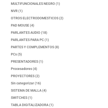
productos
1
MULTIFUNCIONALES NEGRO
1
producto
1
NVR
1
producto
2
OTROS ELECTRODOMESTICOS
2
productos
4
PAD MOUSE
4
productos
18
PARLANTES AUDIO
18
productos
1
PARLANTES PARA PC
1
producto
8
PARTES Y COMPLEMENTOS
8
productos
5
PCs
5
productos
1
PRESENTADORES
1
producto
4
Procesadores
4
productos
2
PROYECTORES
2
productos
16
Sin categorizar
16
productos
4
SISTEMA DE MALLA
4
productos
1
SWITCHES
1
producto
1
TABLA DIGITALIZADORA
1