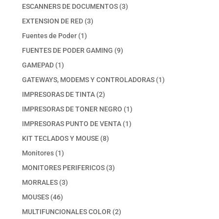
productos
3
ESCANNERS DE DOCUMENTOS
3
productos
3
EXTENSION DE RED
3
productos
1
Fuentes de Poder
1
producto
9
FUENTES DE PODER GAMING
9
productos
1
GAMEPAD
1
producto
1
GATEWAYS, MODEMS Y CONTROLADORAS
1
producto
2
IMPRESORAS DE TINTA
2
productos
1
IMPRESORAS DE TONER NEGRO
1
producto
1
IMPRESORAS PUNTO DE VENTA
1
producto
8
KIT TECLADOS Y MOUSE
8
productos
1
Monitores
1
producto
3
MONITORES PERIFERICOS
3
productos
3
MORRALES
3
productos
46
MOUSES
46
productos
2
MULTIFUNCIONALES COLOR
2