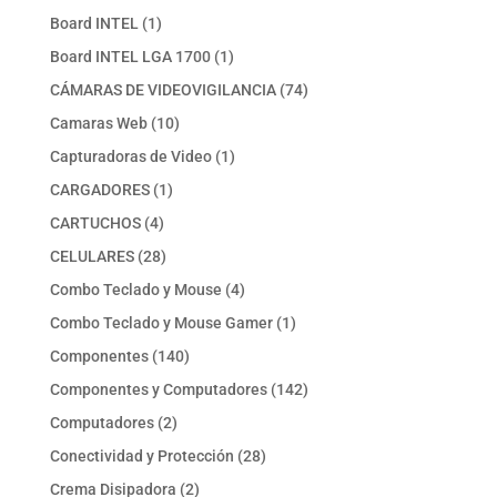
producto
1
Board INTEL
1
producto
1
Board INTEL LGA 1700
1
producto
74
CÁMARAS DE VIDEOVIGILANCIA
74
productos
10
Camaras Web
10
productos
1
Capturadoras de Video
1
producto
1
CARGADORES
1
producto
4
CARTUCHOS
4
productos
28
CELULARES
28
productos
4
Combo Teclado y Mouse
4
productos
1
Combo Teclado y Mouse Gamer
1
producto
140
Componentes
140
productos
142
Componentes y Computadores
142
productos
2
Computadores
2
productos
28
Conectividad y Protección
28
productos
2
Crema Disipadora
2