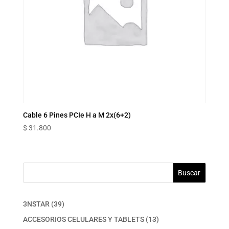
Cable 6 Pines PCIe H a M 2x(6+2)
$
31.800
Buscar
39
3NSTAR
39
productos
13
ACCESORIOS CELULARES Y TABLETS
13