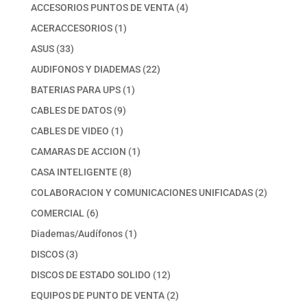
productos
4
ACCESORIOS PUNTOS DE VENTA
4
productos
1
ACERACCESORIOS
1
producto
33
ASUS
33
productos
22
AUDIFONOS Y DIADEMAS
22
productos
1
BATERIAS PARA UPS
1
producto
9
CABLES DE DATOS
9
productos
1
CABLES DE VIDEO
1
producto
1
CAMARAS DE ACCION
1
producto
8
CASA INTELIGENTE
8
productos
2
COLABORACION Y COMUNICACIONES UNIFICADAS
2
productos
6
COMERCIAL
6
productos
1
Diademas/Audífonos
1
producto
3
DISCOS
3
productos
12
DISCOS DE ESTADO SOLIDO
12
productos
2
EQUIPOS DE PUNTO DE VENTA
2