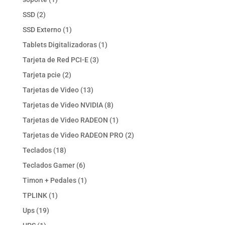
producto
2
SSD
2
productos
1
SSD Externo
1
producto
1
Tablets Digitalizadoras
1
producto
3
Tarjeta de Red PCI-E
3
productos
2
Tarjeta pcie
2
productos
13
Tarjetas de Video
13
productos
8
Tarjetas de Video NVIDIA
8
productos
1
Tarjetas de Video RADEON
1
producto
2
Tarjetas de Video RADEON PRO
2
productos
18
Teclados
18
productos
6
Teclados Gamer
6
productos
1
Timon + Pedales
1
producto
1
TPLINK
1
producto
19
Ups
19
productos
1