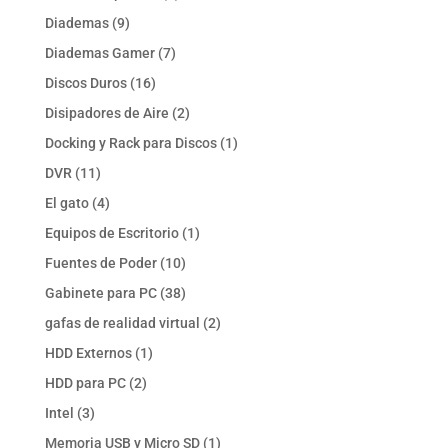
productos
9
Diademas
9
productos
7
Diademas Gamer
7
productos
16
Discos Duros
16
productos
2
Disipadores de Aire
2
productos
1
Docking y Rack para Discos
1
producto
11
DVR
11
productos
4
El gato
4
productos
1
Equipos de Escritorio
1
producto
10
Fuentes de Poder
10
productos
38
Gabinete para PC
38
productos
2
gafas de realidad virtual
2
productos
1
HDD Externos
1
producto
2
HDD para PC
2
productos
3
Intel
3
productos
1
Memoria USB y Micro SD
1