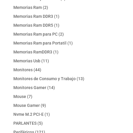
producto
2
Memorias Ram
2
productos
1
Memorias Ram DDR3
1
producto
1
Memorias Ram DDR5
1
producto
2
Memorias Ram para PC
2
productos
1
Memorias Ram para Portatil
1
producto
1
Memorias RamDDR3
1
producto
11
Memorias Usb
11
productos
44
Monitores
44
productos
13
Monitores de Consumo y Trabajo
13
productos
14
Monitores Gamer
14
productos
7
Mouse
7
productos
9
Mouse Gamer
9
productos
1
Nvme M.2 PCI-E
1
producto
5
PARLANTES
5
productos
121
Periféricos
121