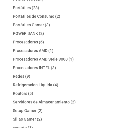
productos
23
Portátiles
23
productos
2
Portátiles de Consumo
2
productos
3
Portátiles Gamer
3
productos
2
POWER BANK
2
productos
6
Procesadores
6
productos
1
Procesadores AMD
1
producto
1
Procesadores AMD Serie 3000
1
producto
3
Procesadores INTEL
3
productos
9
Redes
9
productos
4
Refrigeracion Liquida
4
productos
5
Routers
5
productos
2
Servidores de Almacenamiento
2
productos
2
Setup Gamer
2
productos
2
Sillas Gamer
2
productos
1
soporte
1