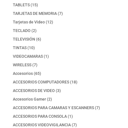
producto
15
TABLETS
15
productos
7
TARJETAS DE MEMORIA
7
productos
12
Tarjetas de Video
12
productos
2
TECLADO
2
productos
6
TELEVISIÓN
6
productos
10
TINTAS
10
productos
1
VIDEOCAMARAS
1
producto
7
WIRELESS
7
productos
65
Accesorios
65
productos
18
ACCESORIOS COMPUTADORES
18
productos
3
ACCESORIOS DE VIDEO
3
productos
2
Accesorios Gamer
2
productos
7
ACCESORIOS PARA CAMARAS Y ESCANNERS
7
productos
1
ACCESORIOS PARA CONSOLA
1
producto
7
ACCESORIOS VIDEOVIGILANCIA
7