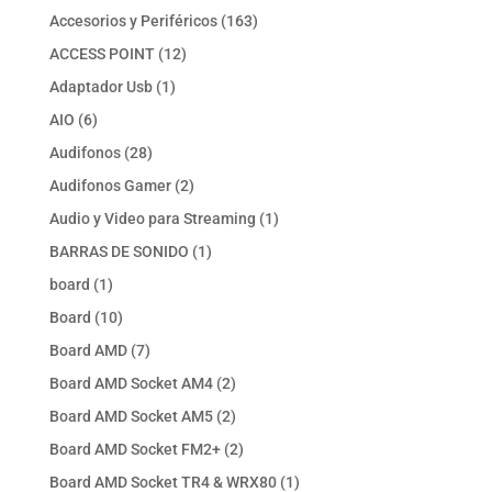
productos
163
Accesorios y Periféricos
163
productos
12
ACCESS POINT
12
productos
1
Adaptador Usb
1
producto
6
AIO
6
productos
28
Audifonos
28
productos
2
Audifonos Gamer
2
productos
1
Audio y Video para Streaming
1
producto
1
BARRAS DE SONIDO
1
producto
1
board
1
producto
10
Board
10
productos
7
Board AMD
7
productos
2
Board AMD Socket AM4
2
productos
2
Board AMD Socket AM5
2
productos
2
Board AMD Socket FM2+
2
productos
1
Board AMD Socket TR4 & WRX80
1