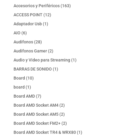
productos
163
Accesorios y Periféricos
163
productos
12
ACCESS POINT
12
productos
1
Adaptador Usb
1
producto
6
AIO
6
productos
28
Audifonos
28
productos
2
Audifonos Gamer
2
productos
1
Audio y Video para Streaming
1
producto
1
BARRAS DE SONIDO
1
producto
10
Board
10
productos
1
board
1
producto
7
Board AMD
7
productos
2
Board AMD Socket AM4
2
productos
2
Board AMD Socket AM5
2
productos
2
Board AMD Socket FM2+
2
productos
1
Board AMD Socket TR4 & WRX80
1