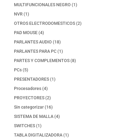
productos
1
MULTIFUNCIONALES NEGRO
1
producto
1
NVR
1
producto
2
OTROS ELECTRODOMESTICOS
2
productos
4
PAD MOUSE
4
productos
18
PARLANTES AUDIO
18
productos
1
PARLANTES PARA PC
1
producto
8
PARTES Y COMPLEMENTOS
8
productos
5
PCs
5
productos
1
PRESENTADORES
1
producto
4
Procesadores
4
productos
2
PROYECTORES
2
productos
16
Sin categorizar
16
productos
4
SISTEMA DE MALLA
4
productos
1
SWITCHES
1
producto
1
TABLA DIGITALIZADORA
1