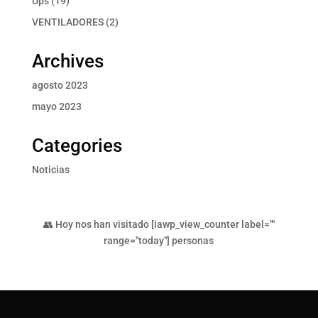
Ups
19
productos
2
VENTILADORES
2
productos
Archives
agosto 2023
mayo 2023
Categories
Noticias
👥 Hoy nos han visitado [iawp_view_counter label=""
range="today"] personas