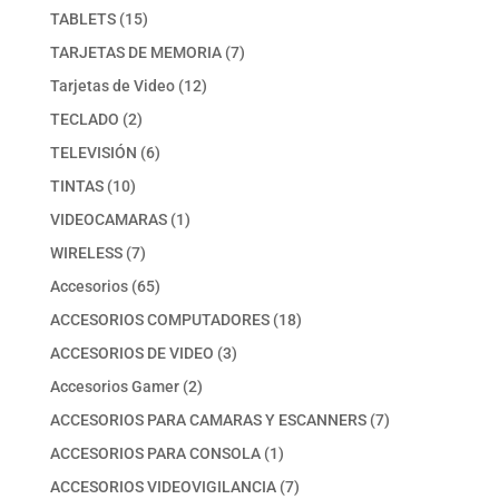
producto
15
TABLETS
15
productos
7
TARJETAS DE MEMORIA
7
productos
12
Tarjetas de Video
12
productos
2
TECLADO
2
productos
6
TELEVISIÓN
6
productos
10
TINTAS
10
productos
1
VIDEOCAMARAS
1
producto
7
WIRELESS
7
productos
65
Accesorios
65
productos
18
ACCESORIOS COMPUTADORES
18
productos
3
ACCESORIOS DE VIDEO
3
productos
2
Accesorios Gamer
2
productos
7
ACCESORIOS PARA CAMARAS Y ESCANNERS
7
productos
1
ACCESORIOS PARA CONSOLA
1
producto
7
ACCESORIOS VIDEOVIGILANCIA
7