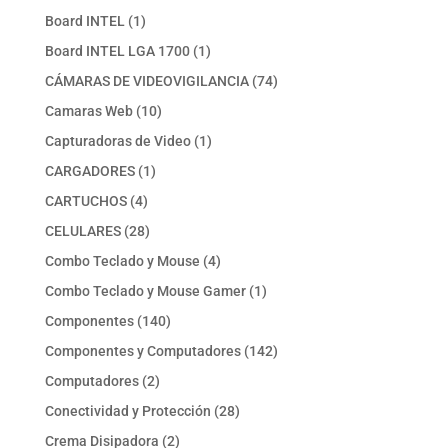
producto
1
Board INTEL
1
producto
1
Board INTEL LGA 1700
1
producto
74
CÁMARAS DE VIDEOVIGILANCIA
74
productos
10
Camaras Web
10
productos
1
Capturadoras de Video
1
producto
1
CARGADORES
1
producto
4
CARTUCHOS
4
productos
28
CELULARES
28
productos
4
Combo Teclado y Mouse
4
productos
1
Combo Teclado y Mouse Gamer
1
producto
140
Componentes
140
productos
142
Componentes y Computadores
142
productos
2
Computadores
2
productos
28
Conectividad y Protección
28
productos
2
Crema Disipadora
2