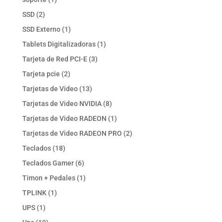
producto
2
SSD
2
productos
1
SSD Externo
1
producto
1
Tablets Digitalizadoras
1
producto
3
Tarjeta de Red PCI-E
3
productos
2
Tarjeta pcie
2
productos
13
Tarjetas de Video
13
productos
8
Tarjetas de Video NVIDIA
8
productos
1
Tarjetas de Video RADEON
1
producto
2
Tarjetas de Video RADEON PRO
2
productos
18
Teclados
18
productos
6
Teclados Gamer
6
productos
1
Timon + Pedales
1
producto
1
TPLINK
1
producto
1
UPS
1
producto
19