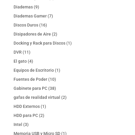
productos
9
Diademas
9
productos
7
Diademas Gamer
7
productos
16
Discos Duros
16
productos
2
Disipadores de Aire
2
productos
1
Docking y Rack para Discos
1
producto
11
DVR
11
productos
4
El gato
4
productos
1
Equipos de Escritorio
1
producto
10
Fuentes de Poder
10
productos
38
Gabinete para PC
38
productos
2
gafas de realidad virtual
2
productos
1
HDD Externos
1
producto
2
HDD para PC
2
productos
3
Intel
3
productos
1
Memoria USB y Micro SD
1