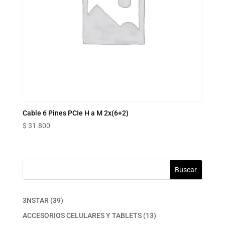
Cable 6 Pines PCIe H a M 2x(6+2)
$
31.800
Buscar
39
3NSTAR
39
productos
13
ACCESORIOS CELULARES Y TABLETS
13