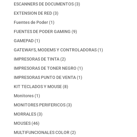
productos
3
ESCANNERS DE DOCUMENTOS
3
productos
3
EXTENSION DE RED
3
productos
1
Fuentes de Poder
1
producto
9
FUENTES DE PODER GAMING
9
productos
1
GAMEPAD
1
producto
1
GATEWAYS, MODEMS Y CONTROLADORAS
1
producto
2
IMPRESORAS DE TINTA
2
productos
1
IMPRESORAS DE TONER NEGRO
1
producto
1
IMPRESORAS PUNTO DE VENTA
1
producto
8
KIT TECLADOS Y MOUSE
8
productos
1
Monitores
1
producto
3
MONITORES PERIFERICOS
3
productos
3
MORRALES
3
productos
46
MOUSES
46
productos
2
MULTIFUNCIONALES COLOR
2