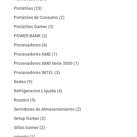
productos
23
Portátiles
23
productos
2
Portátiles de Consumo
2
productos
3
Portátiles Gamer
3
productos
2
POWER BANK
2
productos
6
Procesadores
6
productos
1
Procesadores AMD
1
producto
1
Procesadores AMD Serie 3000
1
producto
3
Procesadores INTEL
3
productos
9
Redes
9
productos
4
Refrigeracion Liquida
4
productos
5
Routers
5
productos
2
Servidores de Almacenamiento
2
productos
2
Setup Gamer
2
productos
2
Sillas Gamer
2
productos
1
soporte
1