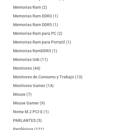
producto
2
Memorias Ram
2
productos
1
Memorias Ram DDR3
1
producto
1
Memorias Ram DDR5
1
producto
2
Memorias Ram para PC
2
productos
1
Memorias Ram para Portatil
1
producto
1
Memorias RamDDR3
1
producto
11
Memorias Usb
11
productos
44
Monitores
44
productos
13
Monitores de Consumo y Trabajo
13
productos
14
Monitores Gamer
14
productos
7
Mouse
7
productos
9
Mouse Gamer
9
productos
1
Nvme M.2 PCI-E
1
producto
5
PARLANTES
5
productos
121
Periféricos
121