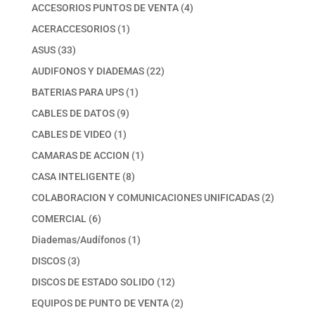
productos
4
ACCESORIOS PUNTOS DE VENTA
4
productos
1
ACERACCESORIOS
1
producto
33
ASUS
33
productos
22
AUDIFONOS Y DIADEMAS
22
productos
1
BATERIAS PARA UPS
1
producto
9
CABLES DE DATOS
9
productos
1
CABLES DE VIDEO
1
producto
1
CAMARAS DE ACCION
1
producto
8
CASA INTELIGENTE
8
productos
2
COLABORACION Y COMUNICACIONES UNIFICADAS
2
productos
6
COMERCIAL
6
productos
1
Diademas/Audífonos
1
producto
3
DISCOS
3
productos
12
DISCOS DE ESTADO SOLIDO
12
productos
2
EQUIPOS DE PUNTO DE VENTA
2