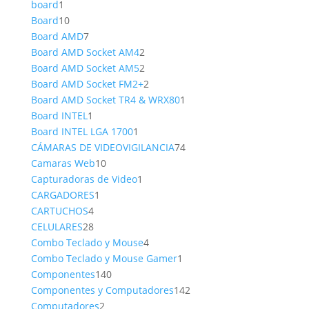
1
producto
board
1
producto
10
Board
10
productos
7
Board AMD
7
productos
2
Board AMD Socket AM4
2
productos
2
Board AMD Socket AM5
2
productos
2
Board AMD Socket FM2+
2
productos
1
Board AMD Socket TR4 & WRX80
1
1
producto
Board INTEL
1
producto
1
Board INTEL LGA 1700
1
producto
74
CÁMARAS DE VIDEOVIGILANCIA
74
10
productos
Camaras Web
10
productos
1
Capturadoras de Video
1
1
producto
CARGADORES
1
4
producto
CARTUCHOS
4
productos
28
CELULARES
28
productos
4
Combo Teclado y Mouse
4
productos
1
Combo Teclado y Mouse Gamer
1
140
producto
Componentes
140
productos
142
Componentes y Computadores
142
2
productos
Computadores
2