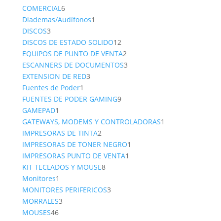
6
product
COMERCIAL
6
productos
1
Diademas/Audífonos
1
3
producto
DISCOS
3
productos
12
DISCOS DE ESTADO SOLIDO
12
productos
2
EQUIPOS DE PUNTO DE VENTA
2
productos
3
ESCANNERS DE DOCUMENTOS
3
3
productos
EXTENSION DE RED
3
1
productos
Fuentes de Poder
1
producto
9
FUENTES DE PODER GAMING
9
1
productos
GAMEPAD
1
producto
1
GATEWAYS, MODEMS Y CONTROLADORAS
1
2
producto
IMPRESORAS DE TINTA
2
productos
1
IMPRESORAS DE TONER NEGRO
1
1
producto
IMPRESORAS PUNTO DE VENTA
1
8
producto
KIT TECLADOS Y MOUSE
8
1
productos
Monitores
1
producto
3
MONITORES PERIFERICOS
3
3
productos
MORRALES
3
46
productos
MOUSES
46