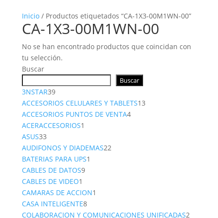
Inicio
/ Productos etiquetados “CA-1X3-00M1WN-00”
CA-1X3-00M1WN-00
No se han encontrado productos que coincidan con
tu selección.
Buscar
Buscar
39
3NSTAR
39
productos
13
ACCESORIOS CELULARES Y TABLETS
13
4
productos
ACCESORIOS PUNTOS DE VENTA
4
1
productos
ACERACCESORIOS
1
33
producto
ASUS
33
productos
22
AUDIFONOS Y DIADEMAS
22
1
productos
BATERIAS PARA UPS
1
9
producto
CABLES DE DATOS
9
1
productos
CABLES DE VIDEO
1
producto
1
CAMARAS DE ACCION
1
8
producto
CASA INTELIGENTE
8
productos
2
COLABORACION Y COMUNICACIONES UNIFICADAS
2