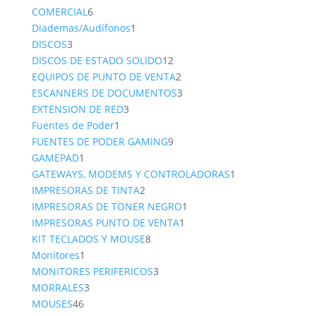
6
product
COMERCIAL
6
productos
1
Diademas/Audífonos
1
3
producto
DISCOS
3
productos
12
DISCOS DE ESTADO SOLIDO
12
productos
2
EQUIPOS DE PUNTO DE VENTA
2
productos
3
ESCANNERS DE DOCUMENTOS
3
3
productos
EXTENSION DE RED
3
1
productos
Fuentes de Poder
1
producto
9
FUENTES DE PODER GAMING
9
1
productos
GAMEPAD
1
producto
1
GATEWAYS, MODEMS Y CONTROLADORAS
1
2
producto
IMPRESORAS DE TINTA
2
productos
1
IMPRESORAS DE TONER NEGRO
1
1
producto
IMPRESORAS PUNTO DE VENTA
1
8
producto
KIT TECLADOS Y MOUSE
8
1
productos
Monitores
1
producto
3
MONITORES PERIFERICOS
3
3
productos
MORRALES
3
46
productos
MOUSES
46