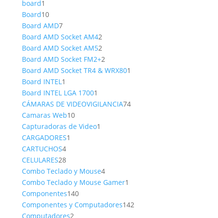
1
producto
board
1
producto
10
Board
10
productos
7
Board AMD
7
productos
2
Board AMD Socket AM4
2
productos
2
Board AMD Socket AM5
2
productos
2
Board AMD Socket FM2+
2
productos
1
Board AMD Socket TR4 & WRX80
1
1
producto
Board INTEL
1
producto
1
Board INTEL LGA 1700
1
producto
74
CÁMARAS DE VIDEOVIGILANCIA
74
10
productos
Camaras Web
10
productos
1
Capturadoras de Video
1
1
producto
CARGADORES
1
4
producto
CARTUCHOS
4
productos
28
CELULARES
28
productos
4
Combo Teclado y Mouse
4
productos
1
Combo Teclado y Mouse Gamer
1
140
producto
Componentes
140
productos
142
Componentes y Computadores
142
2
productos
Computadores
2