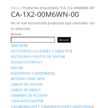
Inicio
/ Productos etiquetados “CA-1X2-00M6WN-00”
CA-1X2-00M6WN-00
No se han encontrado productos que coincidan con
tu selección.
Buscar
Buscar
39
3NSTAR
39
productos
13
ACCESORIOS CELULARES Y TABLETS
13
4
productos
ACCESORIOS PUNTOS DE VENTA
4
1
productos
ACERACCESORIOS
1
33
producto
ASUS
33
productos
22
AUDIFONOS Y DIADEMAS
22
1
productos
BATERIAS PARA UPS
1
9
producto
CABLES DE DATOS
9
1
productos
CABLES DE VIDEO
1
producto
1
CAMARAS DE ACCION
1
8
producto
CASA INTELIGENTE
8
productos
2
COLABORACION Y COMUNICACIONES UNIFICADAS
2