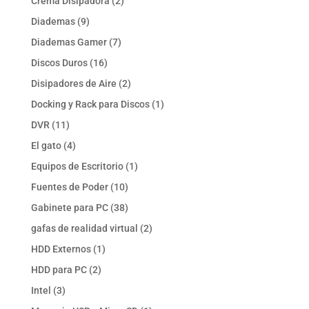
2
Crema Disipadora
2
productos
9
Diademas
9
productos
7
Diademas Gamer
7
productos
16
Discos Duros
16
productos
2
Disipadores de Aire
2
productos
1
Docking y Rack para Discos
1
producto
11
DVR
11
productos
4
El gato
4
productos
1
Equipos de Escritorio
1
producto
10
Fuentes de Poder
10
productos
38
Gabinete para PC
38
productos
2
gafas de realidad virtual
2
productos
1
HDD Externos
1
producto
2
HDD para PC
2
productos
3
Intel
3
productos