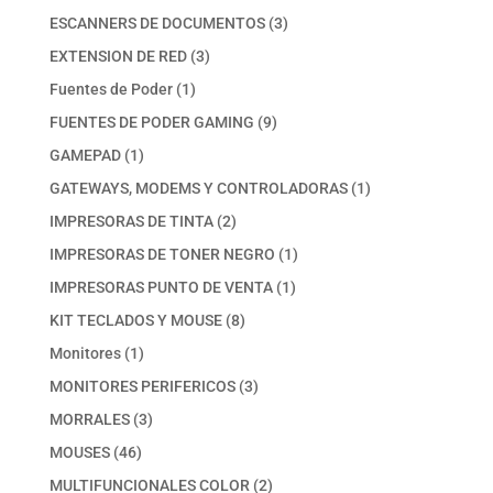
productos
3
ESCANNERS DE DOCUMENTOS
3
productos
3
EXTENSION DE RED
3
productos
1
Fuentes de Poder
1
producto
9
FUENTES DE PODER GAMING
9
productos
1
GAMEPAD
1
producto
1
GATEWAYS, MODEMS Y CONTROLADORAS
1
producto
2
IMPRESORAS DE TINTA
2
productos
1
IMPRESORAS DE TONER NEGRO
1
producto
1
IMPRESORAS PUNTO DE VENTA
1
producto
8
KIT TECLADOS Y MOUSE
8
productos
1
Monitores
1
producto
3
MONITORES PERIFERICOS
3
productos
3
MORRALES
3
productos
46
MOUSES
46
productos
2
MULTIFUNCIONALES COLOR
2