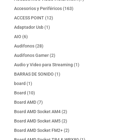
productos
163
Accesorios y Periféricos
163
productos
12
ACCESS POINT
12
productos
1
Adaptador Usb
1
producto
6
AIO
6
productos
28
Audifonos
28
productos
2
Audifonos Gamer
2
productos
1
Audio y Video para Streaming
1
producto
1
BARRAS DE SONIDO
1
producto
1
board
1
producto
10
Board
10
productos
7
Board AMD
7
productos
2
Board AMD Socket AM4
2
productos
2
Board AMD Socket AM5
2
productos
2
Board AMD Socket FM2+
2
productos
1
Board AMD Socket TR4 & WRX80
1