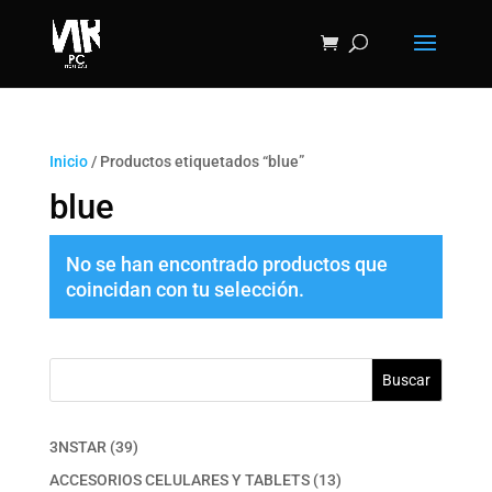
Inicio
/ Productos etiquetados “blue”
blue
No se han encontrado productos que
coincidan con tu selección.
Buscar
39
3NSTAR
39
productos
13
ACCESORIOS CELULARES Y TABLETS
13