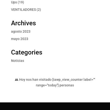
producto
19
Ups
19
productos
2
VENTILADORES
2
productos
Archives
agosto 2023
mayo 2023
Categories
Noticias
👥 Hoy nos han visitado [iawp_view_counter label=""
range="today"] personas