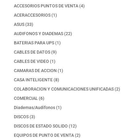
productos
4
ACCESORIOS PUNTOS DE VENTA
4
productos
1
ACERACCESORIOS
1
producto
33
ASUS
33
productos
22
AUDIFONOS Y DIADEMAS
22
productos
1
BATERIAS PARA UPS
1
producto
9
CABLES DE DATOS
9
productos
1
CABLES DE VIDEO
1
producto
1
CAMARAS DE ACCION
1
producto
8
CASA INTELIGENTE
8
productos
2
COLABORACION Y COMUNICACIONES UNIFICADAS
2
productos
6
COMERCIAL
6
productos
1
Diademas/Audífonos
1
producto
3
DISCOS
3
productos
12
DISCOS DE ESTADO SOLIDO
12
productos
2
EQUIPOS DE PUNTO DE VENTA
2