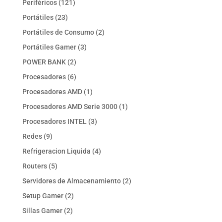
121
Periféricos
121
productos
23
Portátiles
23
productos
2
Portátiles de Consumo
2
productos
3
Portátiles Gamer
3
productos
2
POWER BANK
2
productos
6
Procesadores
6
productos
1
Procesadores AMD
1
producto
1
Procesadores AMD Serie 3000
1
producto
3
Procesadores INTEL
3
productos
9
Redes
9
productos
4
Refrigeracion Liquida
4
productos
5
Routers
5
productos
2
Servidores de Almacenamiento
2
productos
2
Setup Gamer
2
productos
2
Sillas Gamer
2
productos