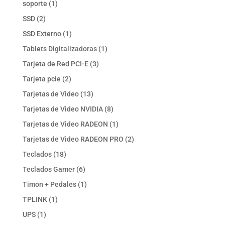
1
soporte
1
producto
2
SSD
2
productos
1
SSD Externo
1
producto
1
Tablets Digitalizadoras
1
producto
3
Tarjeta de Red PCI-E
3
productos
2
Tarjeta pcie
2
productos
13
Tarjetas de Video
13
productos
8
Tarjetas de Video NVIDIA
8
productos
1
Tarjetas de Video RADEON
1
producto
2
Tarjetas de Video RADEON PRO
2
productos
18
Teclados
18
productos
6
Teclados Gamer
6
productos
1
Timon + Pedales
1
producto
1
TPLINK
1
producto
1
UPS
1