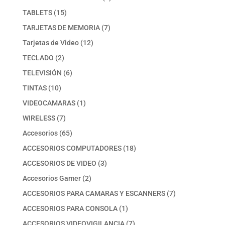
producto
15
TABLETS
15
productos
7
TARJETAS DE MEMORIA
7
productos
12
Tarjetas de Video
12
productos
2
TECLADO
2
productos
6
TELEVISIÓN
6
productos
10
TINTAS
10
productos
1
VIDEOCAMARAS
1
producto
7
WIRELESS
7
productos
65
Accesorios
65
productos
18
ACCESORIOS COMPUTADORES
18
productos
3
ACCESORIOS DE VIDEO
3
productos
2
Accesorios Gamer
2
productos
7
ACCESORIOS PARA CAMARAS Y ESCANNERS
7
productos
1
ACCESORIOS PARA CONSOLA
1
producto
7
ACCESORIOS VIDEOVIGILANCIA
7