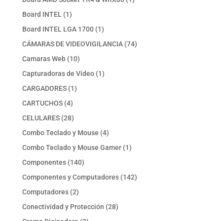
producto
1
Board INTEL
1
producto
1
Board INTEL LGA 1700
1
producto
74
CÁMARAS DE VIDEOVIGILANCIA
74
productos
10
Camaras Web
10
productos
1
Capturadoras de Video
1
producto
1
CARGADORES
1
producto
4
CARTUCHOS
4
productos
28
CELULARES
28
productos
4
Combo Teclado y Mouse
4
productos
1
Combo Teclado y Mouse Gamer
1
producto
140
Componentes
140
productos
142
Componentes y Computadores
142
productos
2
Computadores
2
productos
28
Conectividad y Protección
28
productos