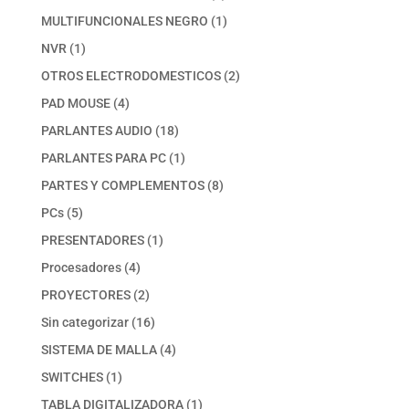
productos
1
MULTIFUNCIONALES NEGRO
1
producto
1
NVR
1
producto
2
OTROS ELECTRODOMESTICOS
2
productos
4
PAD MOUSE
4
productos
18
PARLANTES AUDIO
18
productos
1
PARLANTES PARA PC
1
producto
8
PARTES Y COMPLEMENTOS
8
productos
5
PCs
5
productos
1
PRESENTADORES
1
producto
4
Procesadores
4
productos
2
PROYECTORES
2
productos
16
Sin categorizar
16
productos
4
SISTEMA DE MALLA
4
productos
1
SWITCHES
1
producto
1
TABLA DIGITALIZADORA
1