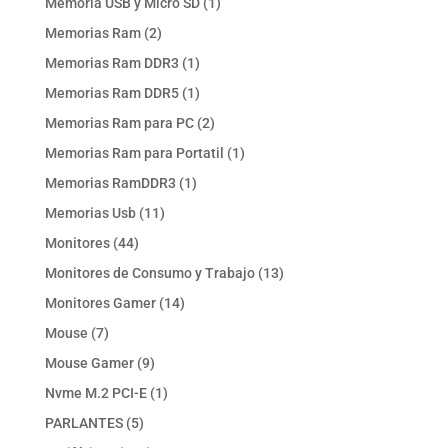
1
Memoria USB y Micro SD
1
producto
2
Memorias Ram
2
productos
1
Memorias Ram DDR3
1
producto
1
Memorias Ram DDR5
1
producto
2
Memorias Ram para PC
2
productos
1
Memorias Ram para Portatil
1
producto
1
Memorias RamDDR3
1
producto
11
Memorias Usb
11
productos
44
Monitores
44
productos
13
Monitores de Consumo y Trabajo
13
productos
14
Monitores Gamer
14
productos
7
Mouse
7
productos
9
Mouse Gamer
9
productos
1
Nvme M.2 PCI-E
1
producto
5
PARLANTES
5
productos