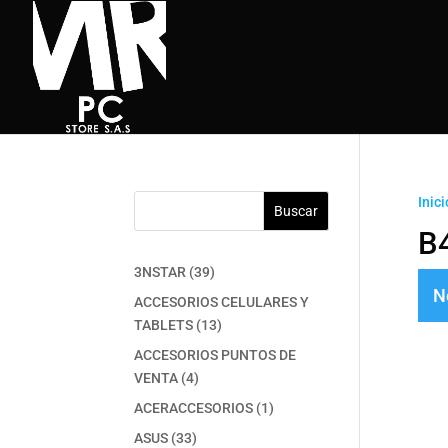
Inici
Buscar
B
39
3NSTAR
39
N
productos
ACCESORIOS CELULARES Y
13
TABLETS
13
productos
ACCESORIOS PUNTOS DE
4
VENTA
4
productos
1
ACERACCESORIOS
1
producto
33
ASUS
33