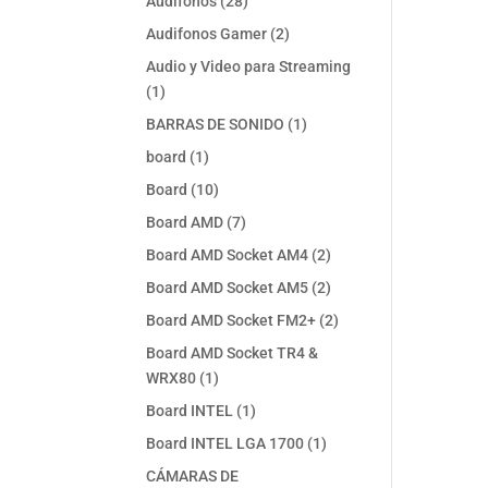
28
Audifonos
28
productos
2
Audifonos Gamer
2
productos
Audio y Video para Streaming
1
1
producto
1
BARRAS DE SONIDO
1
producto
1
board
1
producto
10
Board
10
productos
7
Board AMD
7
productos
2
Board AMD Socket AM4
2
productos
2
Board AMD Socket AM5
2
productos
2
Board AMD Socket FM2+
2
productos
Board AMD Socket TR4 &
1
WRX80
1
producto
1
Board INTEL
1
producto
1
Board INTEL LGA 1700
1
producto
CÁMARAS DE