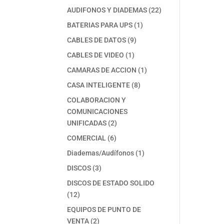
productos
22
AUDIFONOS Y DIADEMAS
22
productos
1
BATERIAS PARA UPS
1
producto
9
CABLES DE DATOS
9
productos
1
CABLES DE VIDEO
1
producto
1
CAMARAS DE ACCION
1
producto
8
CASA INTELIGENTE
8
productos
COLABORACION Y
COMUNICACIONES
2
UNIFICADAS
2
productos
6
COMERCIAL
6
productos
1
Diademas/Audífonos
1
producto
3
DISCOS
3
productos
DISCOS DE ESTADO SOLIDO
12
12
productos
EQUIPOS DE PUNTO DE
2
VENTA
2