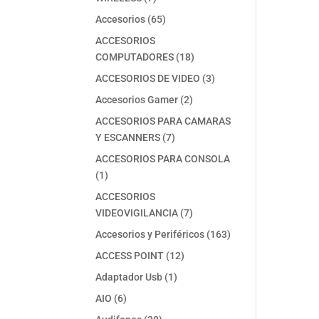
productos
65
Accesorios
65
productos
ACCESORIOS
18
COMPUTADORES
18
productos
3
ACCESORIOS DE VIDEO
3
productos
2
Accesorios Gamer
2
productos
ACCESORIOS PARA CAMARAS
7
Y ESCANNERS
7
productos
ACCESORIOS PARA CONSOLA
1
1
producto
ACCESORIOS
7
VIDEOVIGILANCIA
7
productos
163
Accesorios y Periféricos
163
productos
12
ACCESS POINT
12
productos
1
Adaptador Usb
1
producto
6
AIO
6
productos