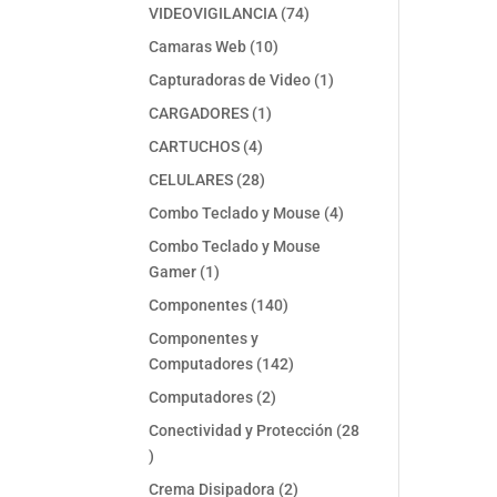
74
VIDEOVIGILANCIA
74
productos
10
Camaras Web
10
productos
1
Capturadoras de Video
1
producto
1
CARGADORES
1
producto
4
CARTUCHOS
4
productos
28
CELULARES
28
productos
4
Combo Teclado y Mouse
4
productos
Combo Teclado y Mouse
1
Gamer
1
producto
140
Componentes
140
productos
Componentes y
142
Computadores
142
productos
2
Computadores
2
productos
Conectividad y Protección
28
28
productos
2
Crema Disipadora
2