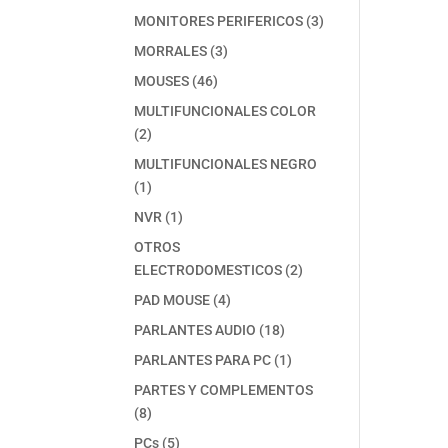
producto
3
MONITORES PERIFERICOS
3
productos
3
MORRALES
3
productos
46
MOUSES
46
productos
MULTIFUNCIONALES COLOR
2
2
productos
MULTIFUNCIONALES NEGRO
1
1
producto
1
NVR
1
producto
OTROS
2
ELECTRODOMESTICOS
2
productos
4
PAD MOUSE
4
productos
18
PARLANTES AUDIO
18
productos
1
PARLANTES PARA PC
1
producto
PARTES Y COMPLEMENTOS
8
8
productos
5
PCs
5