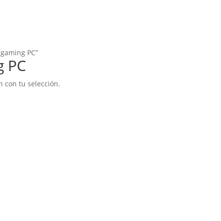
 gaming PC”
g PC
 con tu selección.
s