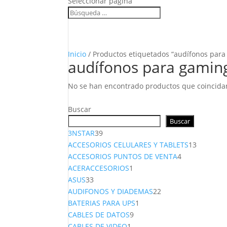
Seleccionar página
Inicio
/ Productos etiquetados “audífonos para
audífonos para gamin
No se han encontrado productos que coincidan
Buscar
Buscar
39
3NSTAR
39
productos
13
ACCESORIOS CELULARES Y TABLETS
13
4
producto
ACCESORIOS PUNTOS DE VENTA
4
1
productos
ACERACCESORIOS
1
33
producto
ASUS
33
productos
22
AUDIFONOS Y DIADEMAS
22
1
productos
BATERIAS PARA UPS
1
9
producto
CABLES DE DATOS
9
1
productos
CABLES DE VIDEO
1