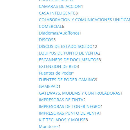
producto
1
CAMARAS DE ACCION
1
8
producto
CASA INTELIGENTE
8
productos
COLABORACION Y COMUNICACIONES UNIFICA
6
COMERCIAL
6
productos
1
Diademas/Audífonos
1
3
producto
DISCOS
3
productos
12
DISCOS DE ESTADO SOLIDO
12
productos
2
EQUIPOS DE PUNTO DE VENTA
2
productos
3
ESCANNERS DE DOCUMENTOS
3
3
productos
EXTENSION DE RED
3
1
productos
Fuentes de Poder
1
producto
9
FUENTES DE PODER GAMING
9
1
productos
GAMEPAD
1
producto
1
GATEWAYS, MODEMS Y CONTROLADORAS
1
2
pro
IMPRESORAS DE TINTA
2
productos
1
IMPRESORAS DE TONER NEGRO
1
1
producto
IMPRESORAS PUNTO DE VENTA
1
8
producto
KIT TECLADOS Y MOUSE
8
1
productos
Monitores
1