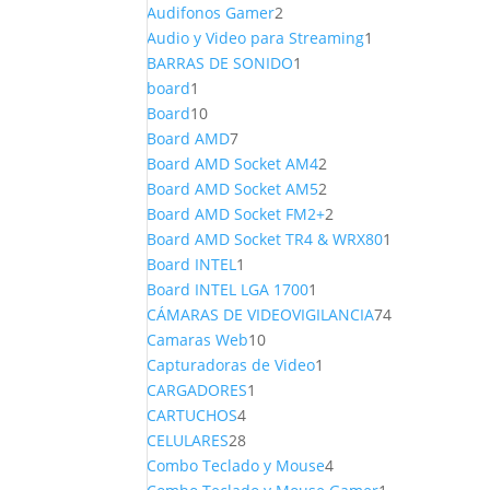
productos
2
Audifonos Gamer
2
productos
1
Audio y Video para Streaming
1
1
producto
BARRAS DE SONIDO
1
1
producto
board
1
producto
10
Board
10
productos
7
Board AMD
7
productos
2
Board AMD Socket AM4
2
productos
2
Board AMD Socket AM5
2
productos
2
Board AMD Socket FM2+
2
productos
1
Board AMD Socket TR4 & WRX80
1
1
producto
Board INTEL
1
producto
1
Board INTEL LGA 1700
1
producto
74
CÁMARAS DE VIDEOVIGILANCIA
74
10
productos
Camaras Web
10
productos
1
Capturadoras de Video
1
1
producto
CARGADORES
1
4
producto
CARTUCHOS
4
productos
28
CELULARES
28
productos
4
Combo Teclado y Mouse
4
productos
1