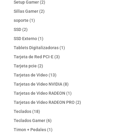
2
Setup Gamer
2
productos
2
Sillas Gamer
2
productos
1
soporte
1
producto
2
SSD
2
productos
1
SSD Externo
1
producto
1
Tablets Digitalizadoras
1
producto
3
Tarjeta de Red PCI-E
3
productos
2
Tarjeta pcie
2
productos
13
Tarjetas de Video
13
productos
8
Tarjetas de Video NVIDIA
8
productos
1
Tarjetas de Video RADEON
1
producto
2
Tarjetas de Video RADEON PRO
2
productos
18
Teclados
18
productos
6
Teclados Gamer
6
productos
1
Timon + Pedales
1