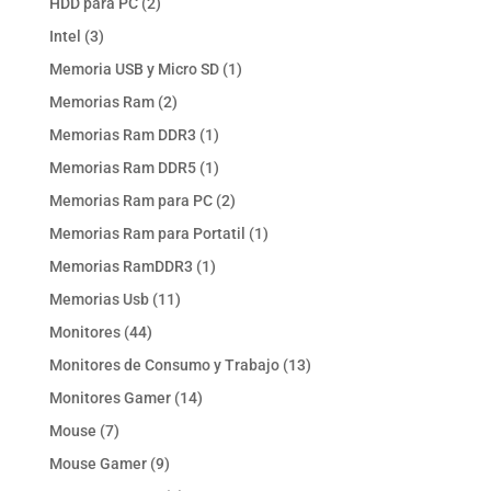
2
HDD para PC
2
productos
3
Intel
3
productos
1
Memoria USB y Micro SD
1
producto
2
Memorias Ram
2
productos
1
Memorias Ram DDR3
1
producto
1
Memorias Ram DDR5
1
producto
2
Memorias Ram para PC
2
productos
1
Memorias Ram para Portatil
1
producto
1
Memorias RamDDR3
1
producto
11
Memorias Usb
11
productos
44
Monitores
44
productos
13
Monitores de Consumo y Trabajo
13
productos
14
Monitores Gamer
14
productos
7
Mouse
7
productos
9
Mouse Gamer
9
productos