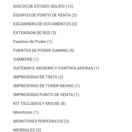
productos
12
DISCOS DE ESTADO SOLIDO
12
productos
2
EQUIPOS DE PUNTO DE VENTA
2
productos
3
ESCANNERS DE DOCUMENTOS
3
productos
3
EXTENSION DE RED
3
productos
1
Fuentes de Poder
1
producto
9
FUENTES DE PODER GAMING
9
productos
1
GAMEPAD
1
producto
1
GATEWAYS, MODEMS Y CONTROLADORAS
1
producto
2
IMPRESORAS DE TINTA
2
productos
1
IMPRESORAS DE TONER NEGRO
1
producto
1
IMPRESORAS PUNTO DE VENTA
1
producto
8
KIT TECLADOS Y MOUSE
8
productos
1
Monitores
1
producto
3
MONITORES PERIFERICOS
3
productos
3
MORRALES
3