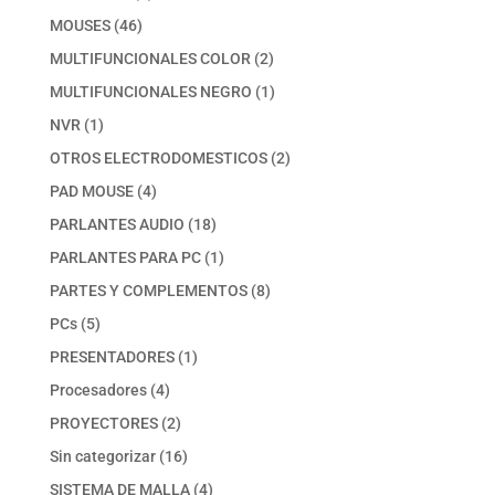
productos
46
MOUSES
46
productos
2
MULTIFUNCIONALES COLOR
2
productos
1
MULTIFUNCIONALES NEGRO
1
producto
1
NVR
1
producto
2
OTROS ELECTRODOMESTICOS
2
productos
4
PAD MOUSE
4
productos
18
PARLANTES AUDIO
18
productos
1
PARLANTES PARA PC
1
producto
8
PARTES Y COMPLEMENTOS
8
productos
5
PCs
5
productos
1
PRESENTADORES
1
producto
4
Procesadores
4
productos
2
PROYECTORES
2
productos
16
Sin categorizar
16
productos
4
SISTEMA DE MALLA
4