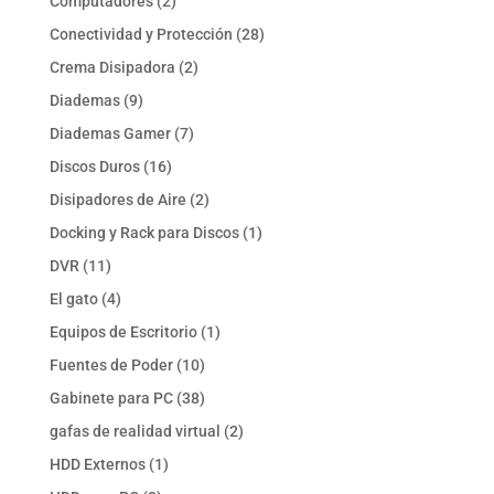
Computadores
2
productos
28
Conectividad y Protección
28
productos
2
Crema Disipadora
2
productos
9
Diademas
9
productos
7
Diademas Gamer
7
productos
16
Discos Duros
16
productos
2
Disipadores de Aire
2
productos
1
Docking y Rack para Discos
1
producto
11
DVR
11
productos
4
El gato
4
productos
1
Equipos de Escritorio
1
producto
10
Fuentes de Poder
10
productos
38
Gabinete para PC
38
productos
2
gafas de realidad virtual
2
productos
1
HDD Externos
1
producto