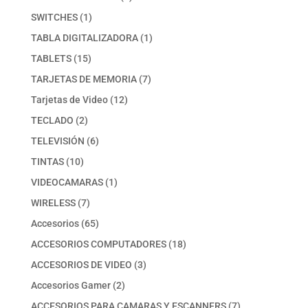
productos
1
SWITCHES
1
producto
1
TABLA DIGITALIZADORA
1
producto
15
TABLETS
15
productos
7
TARJETAS DE MEMORIA
7
productos
12
Tarjetas de Video
12
productos
2
TECLADO
2
productos
6
TELEVISIÓN
6
productos
10
TINTAS
10
productos
1
VIDEOCAMARAS
1
producto
7
WIRELESS
7
productos
65
Accesorios
65
productos
18
ACCESORIOS COMPUTADORES
18
productos
3
ACCESORIOS DE VIDEO
3
productos
2
Accesorios Gamer
2
productos
7
ACCESORIOS PARA CAMARAS Y ESCANNERS
7