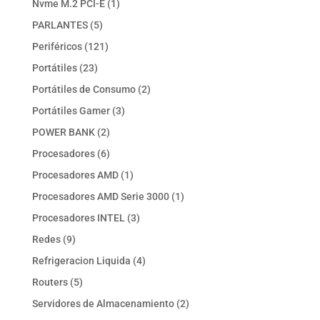
1
Nvme M.2 PCI-E
1
producto
5
PARLANTES
5
productos
121
Periféricos
121
productos
23
Portátiles
23
productos
2
Portátiles de Consumo
2
productos
3
Portátiles Gamer
3
productos
2
POWER BANK
2
productos
6
Procesadores
6
productos
1
Procesadores AMD
1
producto
1
Procesadores AMD Serie 3000
1
producto
3
Procesadores INTEL
3
productos
9
Redes
9
productos
4
Refrigeracion Liquida
4
productos
5
Routers
5
productos
2
Servidores de Almacenamiento
2
productos