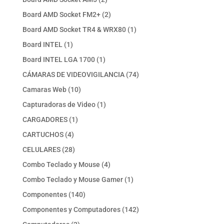
productos
2
Board AMD Socket FM2+
2
productos
1
Board AMD Socket TR4 & WRX80
1
producto
1
Board INTEL
1
producto
1
Board INTEL LGA 1700
1
producto
74
CÁMARAS DE VIDEOVIGILANCIA
74
productos
10
Camaras Web
10
productos
1
Capturadoras de Video
1
producto
1
CARGADORES
1
producto
4
CARTUCHOS
4
productos
28
CELULARES
28
productos
4
Combo Teclado y Mouse
4
productos
1
Combo Teclado y Mouse Gamer
1
producto
140
Componentes
140
productos
142
Componentes y Computadores
142
productos
2