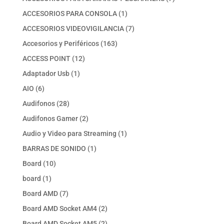
productos
1
ACCESORIOS PARA CONSOLA
1
producto
7
ACCESORIOS VIDEOVIGILANCIA
7
productos
163
Accesorios y Periféricos
163
productos
12
ACCESS POINT
12
productos
1
Adaptador Usb
1
producto
6
AIO
6
productos
28
Audifonos
28
productos
2
Audifonos Gamer
2
productos
1
Audio y Video para Streaming
1
producto
1
BARRAS DE SONIDO
1
producto
10
Board
10
productos
1
board
1
producto
7
Board AMD
7
productos
2
Board AMD Socket AM4
2
productos
2
Board AMD Socket AM5
2