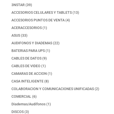
39
3NSTAR
39
productos
13
ACCESORIOS CELULARES Y TABLETS
13
productos
4
ACCESORIOS PUNTOS DE VENTA
4
productos
1
ACERACCESORIOS
1
producto
33
ASUS
33
productos
22
AUDIFONOS Y DIADEMAS
22
productos
1
BATERIAS PARA UPS
1
producto
9
CABLES DE DATOS
9
productos
1
CABLES DE VIDEO
1
producto
1
CAMARAS DE ACCION
1
producto
8
CASA INTELIGENTE
8
productos
2
COLABORACION Y COMUNICACIONES UNIFICADAS
2
productos
6
COMERCIAL
6
productos
1
Diademas/Audífonos
1
producto
3
DISCOS
3