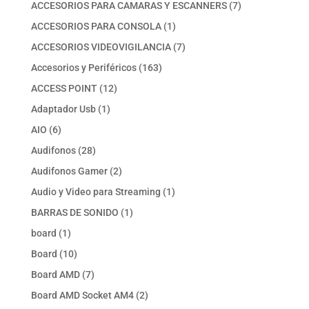
productos
7
ACCESORIOS PARA CAMARAS Y ESCANNERS
7
productos
1
ACCESORIOS PARA CONSOLA
1
producto
7
ACCESORIOS VIDEOVIGILANCIA
7
productos
163
Accesorios y Periféricos
163
productos
12
ACCESS POINT
12
productos
1
Adaptador Usb
1
producto
6
AIO
6
productos
28
Audifonos
28
productos
2
Audifonos Gamer
2
productos
1
Audio y Video para Streaming
1
producto
1
BARRAS DE SONIDO
1
producto
1
board
1
producto
10
Board
10
productos
7
Board AMD
7
productos
2
Board AMD Socket AM4
2