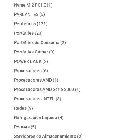
productos
1
Nvme M.2 PCI-E
1
producto
5
PARLANTES
5
productos
121
Periféricos
121
productos
23
Portátiles
23
productos
2
Portátiles de Consumo
2
productos
3
Portátiles Gamer
3
productos
2
POWER BANK
2
productos
6
Procesadores
6
productos
1
Procesadores AMD
1
producto
1
Procesadores AMD Serie 3000
1
producto
3
Procesadores INTEL
3
productos
9
Redes
9
productos
4
Refrigeracion Liquida
4
productos
5
Routers
5
productos
2
Servidores de Almacenamiento
2