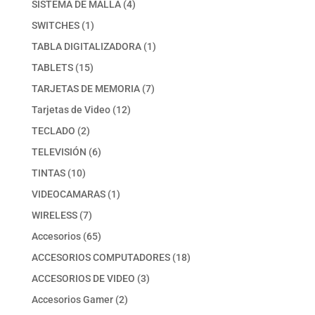
4
SISTEMA DE MALLA
4
productos
1
SWITCHES
1
producto
1
TABLA DIGITALIZADORA
1
producto
15
TABLETS
15
productos
7
TARJETAS DE MEMORIA
7
productos
12
Tarjetas de Video
12
productos
2
TECLADO
2
productos
6
TELEVISIÓN
6
productos
10
TINTAS
10
productos
1
VIDEOCAMARAS
1
producto
7
WIRELESS
7
productos
65
Accesorios
65
productos
18
ACCESORIOS COMPUTADORES
18
productos
3
ACCESORIOS DE VIDEO
3
productos
2
Accesorios Gamer
2