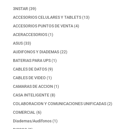
39
3NSTAR
39
productos
13
ACCESORIOS CELULARES Y TABLETS
13
productos
4
ACCESORIOS PUNTOS DE VENTA
4
productos
1
ACERACCESORIOS
1
producto
33
ASUS
33
productos
22
AUDIFONOS Y DIADEMAS
22
productos
1
BATERIAS PARA UPS
1
producto
9
CABLES DE DATOS
9
productos
1
CABLES DE VIDEO
1
producto
1
CAMARAS DE ACCION
1
producto
8
CASA INTELIGENTE
8
productos
2
COLABORACION Y COMUNICACIONES UNIFICADAS
2
productos
6
COMERCIAL
6
productos
1
Diademas/Audífonos
1
producto