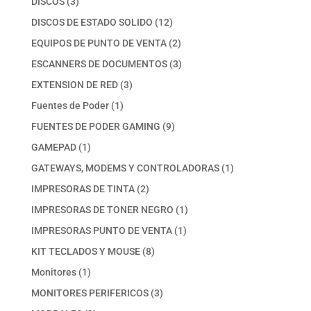
3
DISCOS
3
productos
12
DISCOS DE ESTADO SOLIDO
12
productos
2
EQUIPOS DE PUNTO DE VENTA
2
productos
3
ESCANNERS DE DOCUMENTOS
3
productos
3
EXTENSION DE RED
3
productos
1
Fuentes de Poder
1
producto
9
FUENTES DE PODER GAMING
9
productos
1
GAMEPAD
1
producto
1
GATEWAYS, MODEMS Y CONTROLADORAS
1
producto
2
IMPRESORAS DE TINTA
2
productos
1
IMPRESORAS DE TONER NEGRO
1
producto
1
IMPRESORAS PUNTO DE VENTA
1
producto
8
KIT TECLADOS Y MOUSE
8
productos
1
Monitores
1
producto
3
MONITORES PERIFERICOS
3
productos