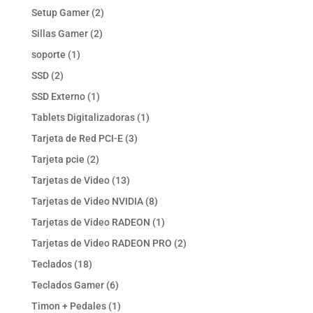
productos
2
Setup Gamer
2
productos
2
Sillas Gamer
2
productos
1
soporte
1
producto
2
SSD
2
productos
1
SSD Externo
1
producto
1
Tablets Digitalizadoras
1
producto
3
Tarjeta de Red PCI-E
3
productos
2
Tarjeta pcie
2
productos
13
Tarjetas de Video
13
productos
8
Tarjetas de Video NVIDIA
8
productos
1
Tarjetas de Video RADEON
1
producto
2
Tarjetas de Video RADEON PRO
2
productos
18
Teclados
18
productos
6
Teclados Gamer
6
productos
1
Timon + Pedales
1