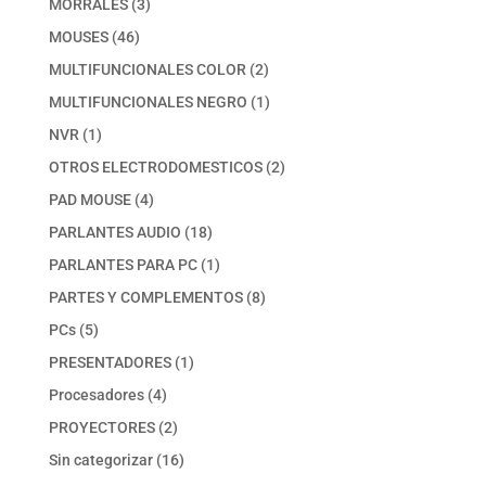
3
MORRALES
3
productos
46
MOUSES
46
productos
2
MULTIFUNCIONALES COLOR
2
productos
1
MULTIFUNCIONALES NEGRO
1
producto
1
NVR
1
producto
2
OTROS ELECTRODOMESTICOS
2
productos
4
PAD MOUSE
4
productos
18
PARLANTES AUDIO
18
productos
1
PARLANTES PARA PC
1
producto
8
PARTES Y COMPLEMENTOS
8
productos
5
PCs
5
productos
1
PRESENTADORES
1
producto
4
Procesadores
4
productos
2
PROYECTORES
2
productos
16
Sin categorizar
16
productos