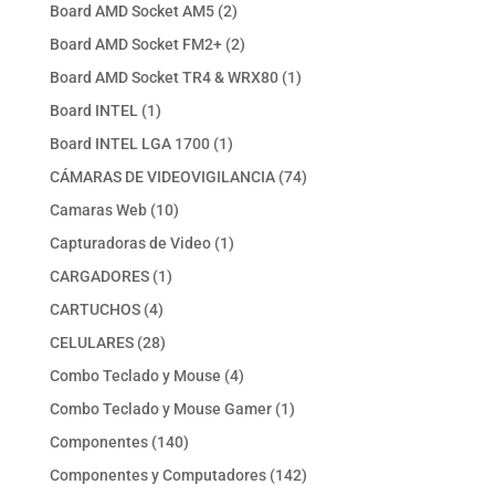
productos
2
Board AMD Socket AM5
2
productos
2
Board AMD Socket FM2+
2
productos
1
Board AMD Socket TR4 & WRX80
1
producto
1
Board INTEL
1
producto
1
Board INTEL LGA 1700
1
producto
74
CÁMARAS DE VIDEOVIGILANCIA
74
productos
10
Camaras Web
10
productos
1
Capturadoras de Video
1
producto
1
CARGADORES
1
producto
4
CARTUCHOS
4
productos
28
CELULARES
28
productos
4
Combo Teclado y Mouse
4
productos
1
Combo Teclado y Mouse Gamer
1
producto
140
Componentes
140
productos
142
Componentes y Computadores
142