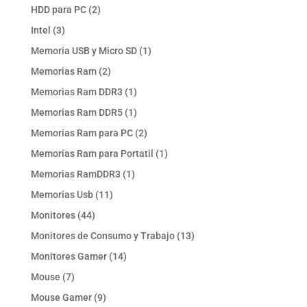
producto
2
HDD para PC
2
productos
3
Intel
3
productos
1
Memoria USB y Micro SD
1
producto
2
Memorias Ram
2
productos
1
Memorias Ram DDR3
1
producto
1
Memorias Ram DDR5
1
producto
2
Memorias Ram para PC
2
productos
1
Memorias Ram para Portatil
1
producto
1
Memorias RamDDR3
1
producto
11
Memorias Usb
11
productos
44
Monitores
44
productos
13
Monitores de Consumo y Trabajo
13
productos
14
Monitores Gamer
14
productos
7
Mouse
7
productos
9
Mouse Gamer
9