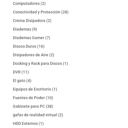
productos
2
Computadores
2
productos
28
Conectividad y Protección
28
productos
2
Crema Disipadora
2
productos
9
Diademas
9
productos
7
Diademas Gamer
7
productos
16
Discos Duros
16
productos
2
Disipadores de Aire
2
productos
1
Docking y Rack para Discos
1
producto
11
DVR
11
productos
4
El gato
4
productos
1
Equipos de Escritorio
1
producto
10
Fuentes de Poder
10
productos
38
Gabinete para PC
38
productos
2
gafas de realidad virtual
2
productos
1
HDD Externos
1