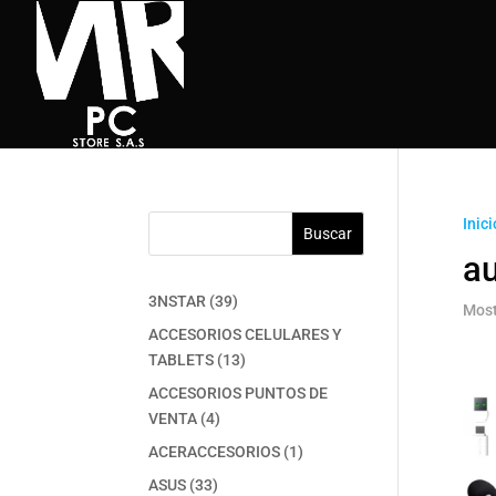
Inici
Buscar
a
39
3NSTAR
39
Most
productos
ACCESORIOS CELULARES Y
13
TABLETS
13
productos
ACCESORIOS PUNTOS DE
4
VENTA
4
productos
1
ACERACCESORIOS
1
producto
33
ASUS
33