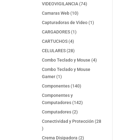
74
VIDEOVIGILANCIA
74
productos
10
Camaras Web
10
productos
1
Capturadoras de Video
1
producto
1
CARGADORES
1
producto
4
CARTUCHOS
4
productos
28
CELULARES
28
productos
4
Combo Teclado y Mouse
4
productos
Combo Teclado y Mouse
1
Gamer
1
producto
140
Componentes
140
productos
Componentes y
142
Computadores
142
productos
2
Computadores
2
productos
Conectividad y Protección
28
28
productos
2
Crema Disipadora
2