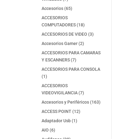
productos
65
Accesorios
65
productos
ACCESORIOS
18
COMPUTADORES
18
productos
3
ACCESORIOS DE VIDEO
3
productos
2
Accesorios Gamer
2
productos
ACCESORIOS PARA CAMARAS
7
Y ESCANNERS
7
productos
ACCESORIOS PARA CONSOLA
1
1
producto
ACCESORIOS
7
VIDEOVIGILANCIA
7
productos
163
Accesorios y Periféricos
163
productos
12
ACCESS POINT
12
productos
1
Adaptador Usb
1
producto
6
AIO
6
productos