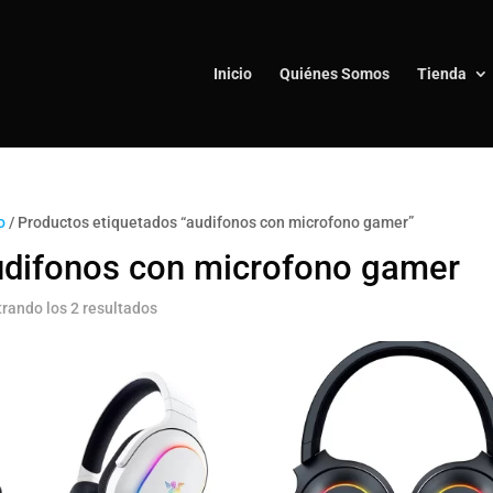
Inicio
Quiénes Somos
Tienda
o
/ Productos etiquetados “audifonos con microfono gamer”
udifonos con microfono gamer
rando los 2 resultados