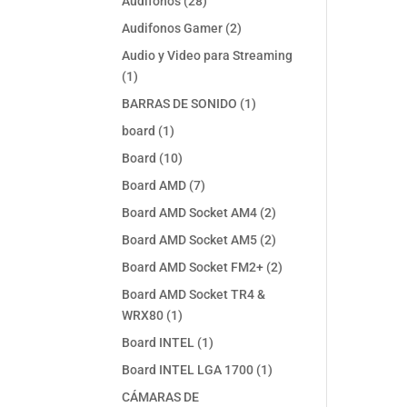
28
Audifonos
28
productos
2
Audifonos Gamer
2
productos
Audio y Video para Streaming
1
1
producto
1
BARRAS DE SONIDO
1
producto
1
board
1
producto
10
Board
10
productos
7
Board AMD
7
productos
2
Board AMD Socket AM4
2
productos
2
Board AMD Socket AM5
2
productos
2
Board AMD Socket FM2+
2
productos
Board AMD Socket TR4 &
1
WRX80
1
producto
1
Board INTEL
1
producto
1
Board INTEL LGA 1700
1
producto
CÁMARAS DE