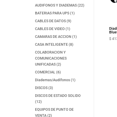
productos
22
AUDIFONOS Y DIADEMAS
22
productos
1
BATERIAS PARA UPS
1
producto
9
CABLES DE DATOS
9
productos
1
Diad
CABLES DE VIDEO
1
Blue
producto
1
CAMARAS DE ACCION
1
$
41
producto
8
CASA INTELIGENTE
8
productos
COLABORACION Y
COMUNICACIONES
2
UNIFICADAS
2
productos
6
COMERCIAL
6
productos
1
Diademas/Audífonos
1
producto
3
DISCOS
3
productos
DISCOS DE ESTADO SOLIDO
12
12
productos
EQUIPOS DE PUNTO DE
2
VENTA
2