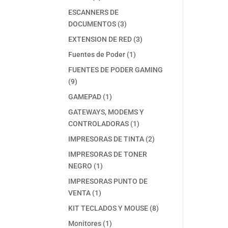
productos
ESCANNERS DE
3
DOCUMENTOS
3
productos
3
EXTENSION DE RED
3
productos
1
Fuentes de Poder
1
producto
FUENTES DE PODER GAMING
9
9
productos
1
GAMEPAD
1
producto
GATEWAYS, MODEMS Y
1
CONTROLADORAS
1
producto
2
IMPRESORAS DE TINTA
2
productos
IMPRESORAS DE TONER
1
NEGRO
1
producto
IMPRESORAS PUNTO DE
1
VENTA
1
producto
8
KIT TECLADOS Y MOUSE
8
productos
1
Monitores
1