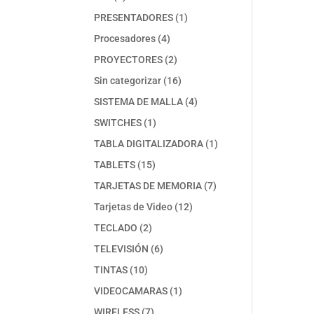
productos
1
PRESENTADORES
1
producto
4
Procesadores
4
productos
2
PROYECTORES
2
productos
16
Sin categorizar
16
productos
4
SISTEMA DE MALLA
4
productos
1
SWITCHES
1
producto
1
TABLA DIGITALIZADORA
1
producto
15
TABLETS
15
productos
7
TARJETAS DE MEMORIA
7
productos
12
Tarjetas de Video
12
productos
2
TECLADO
2
productos
6
TELEVISIÓN
6
productos
10
TINTAS
10
productos
1
VIDEOCAMARAS
1
producto
7
WIRELESS
7