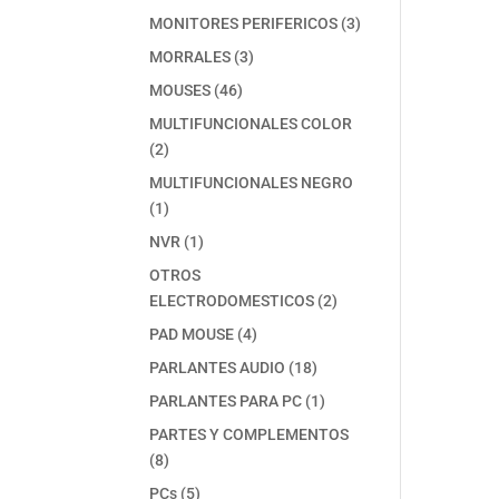
producto
3
MONITORES PERIFERICOS
3
productos
3
MORRALES
3
productos
46
MOUSES
46
productos
MULTIFUNCIONALES COLOR
2
2
productos
MULTIFUNCIONALES NEGRO
1
1
producto
1
NVR
1
producto
OTROS
2
ELECTRODOMESTICOS
2
productos
4
PAD MOUSE
4
productos
18
PARLANTES AUDIO
18
productos
1
PARLANTES PARA PC
1
producto
PARTES Y COMPLEMENTOS
8
8
productos
5
PCs
5