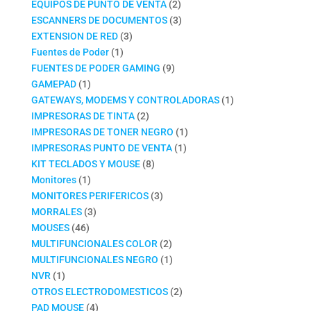
productos
2
EQUIPOS DE PUNTO DE VENTA
2
productos
3
ESCANNERS DE DOCUMENTOS
3
3
productos
EXTENSION DE RED
3
1
productos
Fuentes de Poder
1
producto
9
FUENTES DE PODER GAMING
9
1
productos
GAMEPAD
1
producto
1
GATEWAYS, MODEMS Y CONTROLADORAS
1
2
producto
IMPRESORAS DE TINTA
2
productos
1
IMPRESORAS DE TONER NEGRO
1
1
producto
IMPRESORAS PUNTO DE VENTA
1
8
producto
KIT TECLADOS Y MOUSE
8
1
productos
Monitores
1
producto
3
MONITORES PERIFERICOS
3
3
productos
MORRALES
3
46
productos
MOUSES
46
productos
2
MULTIFUNCIONALES COLOR
2
productos
1
MULTIFUNCIONALES NEGRO
1
1
producto
NVR
1
producto
2
OTROS ELECTRODOMESTICOS
2
4
productos
PAD MOUSE
4