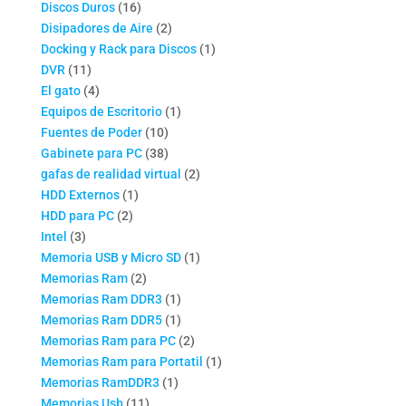
16
productos
Discos Duros
16
productos
2
Disipadores de Aire
2
productos
1
Docking y Rack para Discos
1
11
producto
DVR
11
productos
4
El gato
4
productos
1
Equipos de Escritorio
1
10
producto
Fuentes de Poder
10
productos
38
Gabinete para PC
38
productos
2
gafas de realidad virtual
2
1
productos
HDD Externos
1
2
producto
HDD para PC
2
3
productos
Intel
3
productos
1
Memoria USB y Micro SD
1
2
producto
Memorias Ram
2
productos
1
Memorias Ram DDR3
1
producto
1
Memorias Ram DDR5
1
producto
2
Memorias Ram para PC
2
productos
1
Memorias Ram para Portatil
1
1
producto
Memorias RamDDR3
1
11
producto
Memorias Usb
11