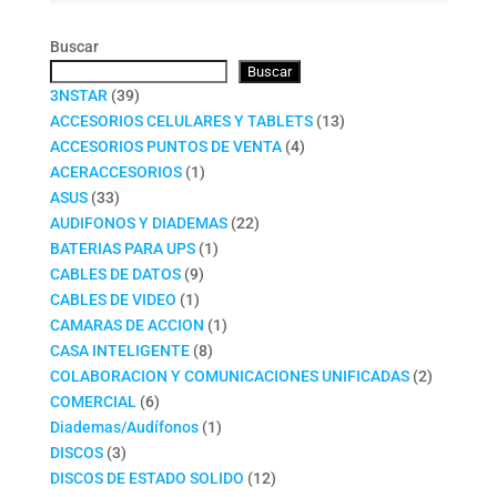
Buscar
Buscar
39
3NSTAR
39
productos
13
ACCESORIOS CELULARES Y TABLETS
13
4
productos
ACCESORIOS PUNTOS DE VENTA
4
1
productos
ACERACCESORIOS
1
33
producto
ASUS
33
productos
22
AUDIFONOS Y DIADEMAS
22
1
productos
BATERIAS PARA UPS
1
9
producto
CABLES DE DATOS
9
1
productos
CABLES DE VIDEO
1
producto
1
CAMARAS DE ACCION
1
8
producto
CASA INTELIGENTE
8
productos
2
COLABORACION Y COMUNICACIONES UNIFICADAS
2
6
productos
COMERCIAL
6
productos
1
Diademas/Audífonos
1
3
producto
DISCOS
3
productos
12
DISCOS DE ESTADO SOLIDO
12