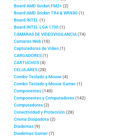
productos
2
Board AMD Socket FM2+
2
productos
1
Board AMD Socket TR4 & WRX80
1
1
producto
Board INTEL
1
producto
1
Board INTEL LGA 1700
1
producto
74
CÁMARAS DE VIDEOVIGILANCIA
74
10
productos
Camaras Web
10
productos
1
Capturadoras de Video
1
1
producto
CARGADORES
1
4
producto
CARTUCHOS
4
productos
28
CELULARES
28
productos
4
Combo Teclado y Mouse
4
productos
1
Combo Teclado y Mouse Gamer
1
140
producto
Componentes
140
productos
142
Componentes y Computadores
142
2
productos
Computadores
2
productos
28
Conectividad y Protección
28
2
productos
Crema Disipadora
2
9
productos
Diademas
9
productos
7
Diademas Gamer
7