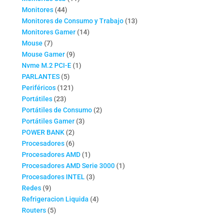
44
productos
Monitores
44
productos
13
Monitores de Consumo y Trabajo
13
14
productos
Monitores Gamer
14
7
productos
Mouse
7
productos
9
Mouse Gamer
9
productos
1
Nvme M.2 PCI-E
1
5
producto
PARLANTES
5
productos
121
Periféricos
121
23
productos
Portátiles
23
productos
2
Portátiles de Consumo
2
3
productos
Portátiles Gamer
3
2
productos
POWER BANK
2
productos
6
Procesadores
6
productos
1
Procesadores AMD
1
producto
1
Procesadores AMD Serie 3000
1
3
producto
Procesadores INTEL
3
9
productos
Redes
9
productos
4
Refrigeracion Liquida
4
5
productos
Routers
5