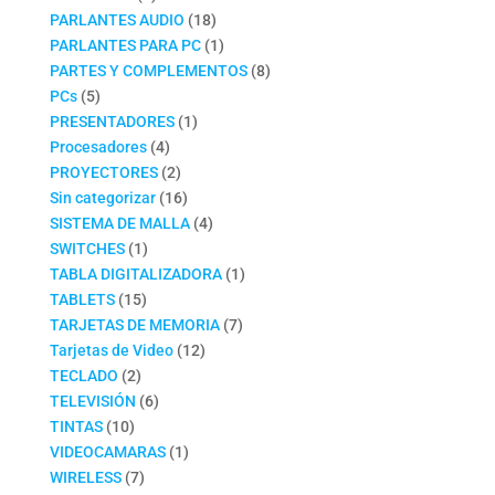
productos
18
PARLANTES AUDIO
18
productos
1
PARLANTES PARA PC
1
producto
8
PARTES Y COMPLEMENTOS
8
5
productos
PCs
5
productos
1
PRESENTADORES
1
4
producto
Procesadores
4
productos
2
PROYECTORES
2
productos
16
Sin categorizar
16
productos
4
SISTEMA DE MALLA
4
1
productos
SWITCHES
1
producto
1
TABLA DIGITALIZADORA
1
15
producto
TABLETS
15
productos
7
TARJETAS DE MEMORIA
7
12
productos
Tarjetas de Video
12
2
productos
TECLADO
2
productos
6
TELEVISIÓN
6
10
productos
TINTAS
10
productos
1
VIDEOCAMARAS
1
7
producto
WIRELESS
7