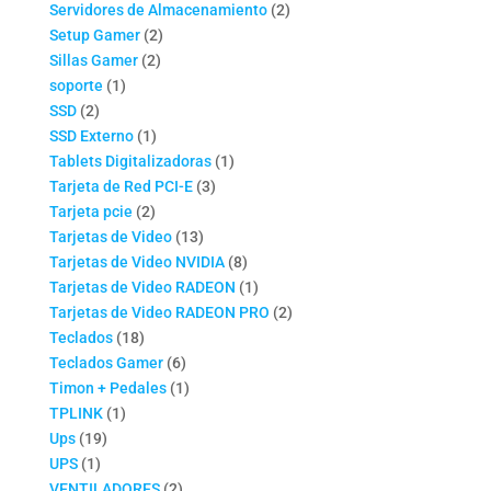
productos
2
Servidores de Almacenamiento
2
2
productos
Setup Gamer
2
2
productos
Sillas Gamer
2
1
productos
soporte
1
2
producto
SSD
2
productos
1
SSD Externo
1
producto
1
Tablets Digitalizadoras
1
3
producto
Tarjeta de Red PCI-E
3
2
productos
Tarjeta pcie
2
productos
13
Tarjetas de Video
13
productos
8
Tarjetas de Video NVIDIA
8
productos
1
Tarjetas de Video RADEON
1
producto
2
Tarjetas de Video RADEON PRO
2
18
productos
Teclados
18
productos
6
Teclados Gamer
6
productos
1
Timon + Pedales
1
1
producto
TPLINK
1
19
producto
Ups
19
1
productos
UPS
1
producto
2
VENTILADORES
2