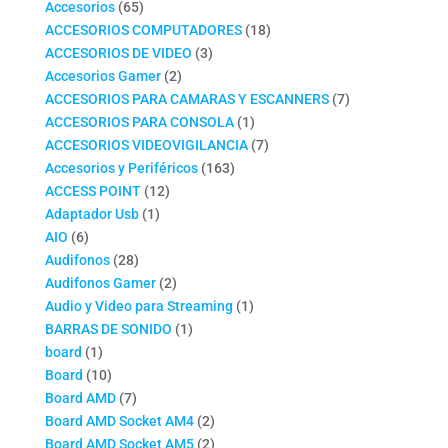
productos
65
Accesorios
65
productos
18
ACCESORIOS COMPUTADORES
18
3
productos
ACCESORIOS DE VIDEO
3
2
productos
Accesorios Gamer
2
productos
7
ACCESORIOS PARA CAMARAS Y ESCANNERS
7
1
productos
ACCESORIOS PARA CONSOLA
1
producto
7
ACCESORIOS VIDEOVIGILANCIA
7
163
productos
Accesorios y Periféricos
163
12
productos
ACCESS POINT
12
1
productos
Adaptador Usb
1
6
producto
AIO
6
productos
28
Audifonos
28
productos
2
Audifonos Gamer
2
productos
1
Audio y Video para Streaming
1
1
producto
BARRAS DE SONIDO
1
1
producto
board
1
producto
10
Board
10
productos
7
Board AMD
7
productos
2
Board AMD Socket AM4
2
productos
2
Board AMD Socket AM5
2