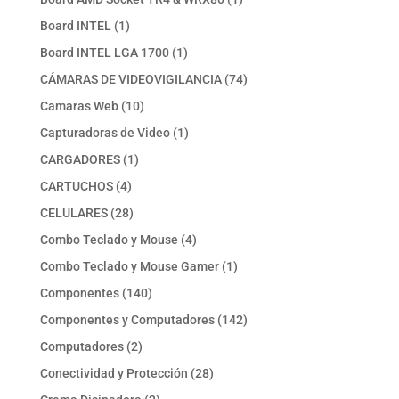
producto
1
Board INTEL
1
producto
1
Board INTEL LGA 1700
1
producto
74
CÁMARAS DE VIDEOVIGILANCIA
74
productos
10
Camaras Web
10
productos
1
Capturadoras de Video
1
producto
1
CARGADORES
1
producto
4
CARTUCHOS
4
productos
28
CELULARES
28
productos
4
Combo Teclado y Mouse
4
productos
1
Combo Teclado y Mouse Gamer
1
producto
140
Componentes
140
productos
142
Componentes y Computadores
142
productos
2
Computadores
2
productos
28
Conectividad y Protección
28
productos