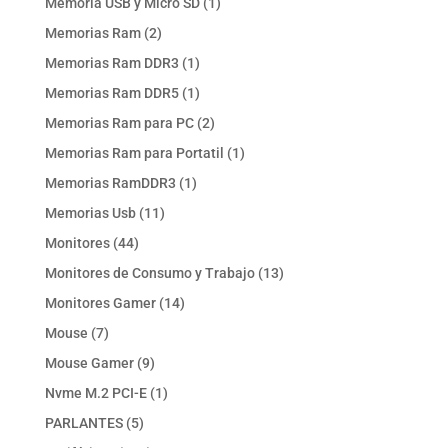
1
Memoria USB y Micro SD
1
producto
2
Memorias Ram
2
productos
1
Memorias Ram DDR3
1
producto
1
Memorias Ram DDR5
1
producto
2
Memorias Ram para PC
2
productos
1
Memorias Ram para Portatil
1
producto
1
Memorias RamDDR3
1
producto
11
Memorias Usb
11
productos
44
Monitores
44
productos
13
Monitores de Consumo y Trabajo
13
productos
14
Monitores Gamer
14
productos
7
Mouse
7
productos
9
Mouse Gamer
9
productos
1
Nvme M.2 PCI-E
1
producto
5
PARLANTES
5
productos