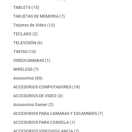
producto
15
TABLETS
15
productos
7
TARJETAS DE MEMORIA
7
productos
12
Tarjetas de Video
12
productos
2
TECLADO
2
productos
6
TELEVISIÓN
6
productos
10
TINTAS
10
productos
1
VIDEOCAMARAS
1
producto
7
WIRELESS
7
productos
65
Accesorios
65
productos
18
ACCESORIOS COMPUTADORES
18
productos
3
ACCESORIOS DE VIDEO
3
productos
2
Accesorios Gamer
2
productos
7
ACCESORIOS PARA CAMARAS Y ESCANNERS
7
productos
1
ACCESORIOS PARA CONSOLA
1
producto
7
ACCESORIOS VIDEOVIGILANCIA
7