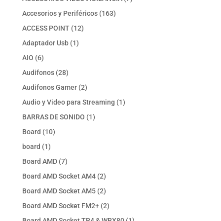
productos
163
Accesorios y Periféricos
163
productos
12
ACCESS POINT
12
productos
1
Adaptador Usb
1
producto
6
AIO
6
productos
28
Audifonos
28
productos
2
Audifonos Gamer
2
productos
1
Audio y Video para Streaming
1
producto
1
BARRAS DE SONIDO
1
producto
10
Board
10
productos
1
board
1
producto
7
Board AMD
7
productos
2
Board AMD Socket AM4
2
productos
2
Board AMD Socket AM5
2
productos
2
Board AMD Socket FM2+
2
productos
1
Board AMD Socket TR4 & WRX80
1