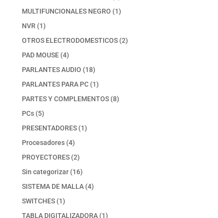
productos
1
MULTIFUNCIONALES NEGRO
1
producto
1
NVR
1
producto
2
OTROS ELECTRODOMESTICOS
2
productos
4
PAD MOUSE
4
productos
18
PARLANTES AUDIO
18
productos
1
PARLANTES PARA PC
1
producto
8
PARTES Y COMPLEMENTOS
8
productos
5
PCs
5
productos
1
PRESENTADORES
1
producto
4
Procesadores
4
productos
2
PROYECTORES
2
productos
16
Sin categorizar
16
productos
4
SISTEMA DE MALLA
4
productos
1
SWITCHES
1
producto
1
TABLA DIGITALIZADORA
1