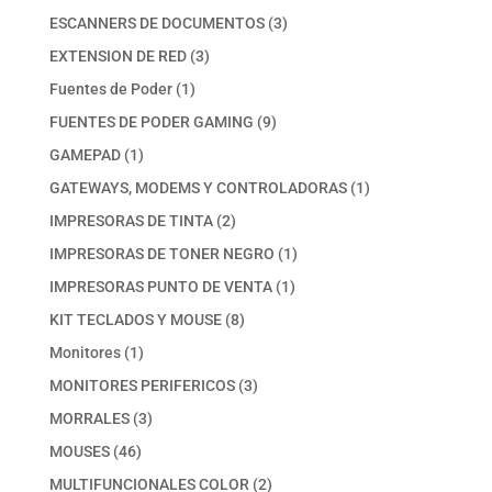
productos
3
ESCANNERS DE DOCUMENTOS
3
productos
3
EXTENSION DE RED
3
productos
1
Fuentes de Poder
1
producto
9
FUENTES DE PODER GAMING
9
productos
1
GAMEPAD
1
producto
1
GATEWAYS, MODEMS Y CONTROLADORAS
1
producto
2
IMPRESORAS DE TINTA
2
productos
1
IMPRESORAS DE TONER NEGRO
1
producto
1
IMPRESORAS PUNTO DE VENTA
1
producto
8
KIT TECLADOS Y MOUSE
8
productos
1
Monitores
1
producto
3
MONITORES PERIFERICOS
3
productos
3
MORRALES
3
productos
46
MOUSES
46
productos
2
MULTIFUNCIONALES COLOR
2