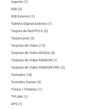
1
soporte
1
producto
2
SSD
2
productos
1
SSD Externo
1
producto
1
Tablets Digitalizadoras
1
producto
3
Tarjeta de Red PCI-E
3
productos
2
Tarjeta pcie
2
productos
13
Tarjetas de Video
13
productos
8
Tarjetas de Video NVIDIA
8
productos
1
Tarjetas de Video RADEON
1
producto
2
Tarjetas de Video RADEON PRO
2
productos
18
Teclados
18
productos
6
Teclados Gamer
6
productos
1
Timon + Pedales
1
producto
1
TPLINK
1
producto
1
UPS
1