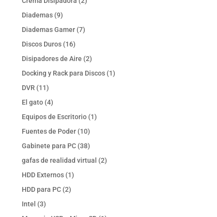
2
Crema Disipadora
2
productos
9
Diademas
9
productos
7
Diademas Gamer
7
productos
16
Discos Duros
16
productos
2
Disipadores de Aire
2
productos
1
Docking y Rack para Discos
1
producto
11
DVR
11
productos
4
El gato
4
productos
1
Equipos de Escritorio
1
producto
10
Fuentes de Poder
10
productos
38
Gabinete para PC
38
productos
2
gafas de realidad virtual
2
productos
1
HDD Externos
1
producto
2
HDD para PC
2
productos
3
Intel
3
productos