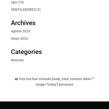
producto
19
Ups
19
productos
2
VENTILADORES
2
productos
Archives
agosto 2023
mayo 2023
Categories
Noticias
👥 Hoy nos han visitado [iawp_view_counter label=""
range="today"] personas