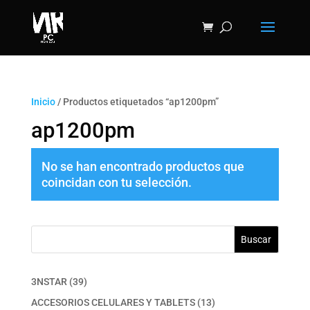
Inicio
/ Productos etiquetados “ap1200pm”
ap1200pm
No se han encontrado productos que
coincidan con tu selección.
Buscar
39
3NSTAR
39
productos
13
ACCESORIOS CELULARES Y TABLETS
13