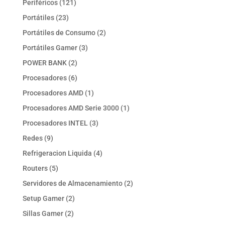
121
Periféricos
121
productos
23
Portátiles
23
productos
2
Portátiles de Consumo
2
productos
3
Portátiles Gamer
3
productos
2
POWER BANK
2
productos
6
Procesadores
6
productos
1
Procesadores AMD
1
producto
1
Procesadores AMD Serie 3000
1
producto
3
Procesadores INTEL
3
productos
9
Redes
9
productos
4
Refrigeracion Liquida
4
productos
5
Routers
5
productos
2
Servidores de Almacenamiento
2
productos
2
Setup Gamer
2
productos
2
Sillas Gamer
2
productos