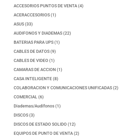
productos
4
ACCESORIOS PUNTOS DE VENTA
4
productos
1
ACERACCESORIOS
1
producto
33
ASUS
33
productos
22
AUDIFONOS Y DIADEMAS
22
productos
1
BATERIAS PARA UPS
1
producto
9
CABLES DE DATOS
9
productos
1
CABLES DE VIDEO
1
producto
1
CAMARAS DE ACCION
1
producto
8
CASA INTELIGENTE
8
productos
2
COLABORACION Y COMUNICACIONES UNIFICADAS
2
productos
6
COMERCIAL
6
productos
1
Diademas/Audífonos
1
producto
3
DISCOS
3
productos
12
DISCOS DE ESTADO SOLIDO
12
productos
2
EQUIPOS DE PUNTO DE VENTA
2