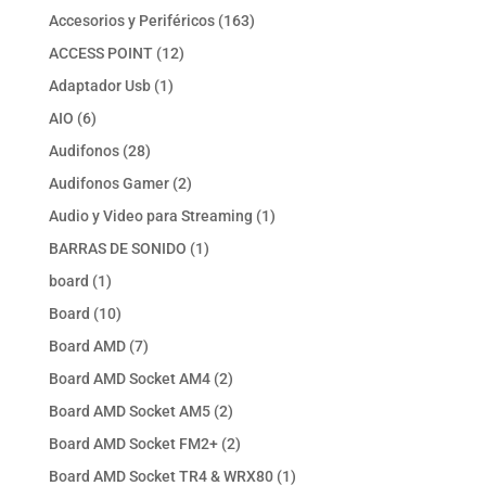
productos
163
Accesorios y Periféricos
163
productos
12
ACCESS POINT
12
productos
1
Adaptador Usb
1
producto
6
AIO
6
productos
28
Audifonos
28
productos
2
Audifonos Gamer
2
productos
1
Audio y Video para Streaming
1
producto
1
BARRAS DE SONIDO
1
producto
1
board
1
producto
10
Board
10
productos
7
Board AMD
7
productos
2
Board AMD Socket AM4
2
productos
2
Board AMD Socket AM5
2
productos
2
Board AMD Socket FM2+
2
productos
1
Board AMD Socket TR4 & WRX80
1