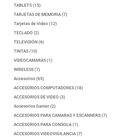
producto
15
TABLETS
15
productos
7
TARJETAS DE MEMORIA
7
productos
12
Tarjetas de Video
12
productos
2
TECLADO
2
productos
6
TELEVISIÓN
6
productos
10
TINTAS
10
productos
1
VIDEOCAMARAS
1
producto
7
WIRELESS
7
productos
65
Accesorios
65
productos
18
ACCESORIOS COMPUTADORES
18
productos
3
ACCESORIOS DE VIDEO
3
productos
2
Accesorios Gamer
2
productos
7
ACCESORIOS PARA CAMARAS Y ESCANNERS
7
productos
1
ACCESORIOS PARA CONSOLA
1
producto
7
ACCESORIOS VIDEOVIGILANCIA
7