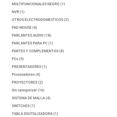
productos
1
MULTIFUNCIONALES NEGRO
1
producto
1
NVR
1
producto
2
OTROS ELECTRODOMESTICOS
2
productos
4
PAD MOUSE
4
productos
18
PARLANTES AUDIO
18
productos
1
PARLANTES PARA PC
1
producto
8
PARTES Y COMPLEMENTOS
8
productos
5
PCs
5
productos
1
PRESENTADORES
1
producto
4
Procesadores
4
productos
2
PROYECTORES
2
productos
16
Sin categorizar
16
productos
4
SISTEMA DE MALLA
4
productos
1
SWITCHES
1
producto
1
TABLA DIGITALIZADORA
1