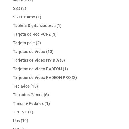
producto
2
SSD
2
productos
1
SSD Externo
1
producto
1
Tablets Digitalizadoras
1
producto
3
Tarjeta de Red PCI-E
3
productos
2
Tarjeta pcie
2
productos
13
Tarjetas de Video
13
productos
8
Tarjetas de Video NVIDIA
8
productos
1
Tarjetas de Video RADEON
1
producto
2
Tarjetas de Video RADEON PRO
2
productos
18
Teclados
18
productos
6
Teclados Gamer
6
productos
1
Timon + Pedales
1
producto
1
TPLINK
1
producto
19
Ups
19
productos
1