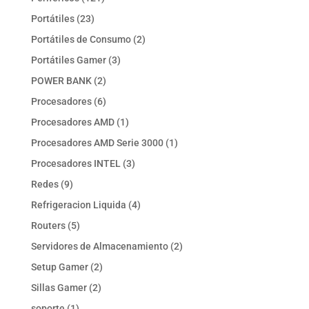
productos
23
Portátiles
23
productos
2
Portátiles de Consumo
2
productos
3
Portátiles Gamer
3
productos
2
POWER BANK
2
productos
6
Procesadores
6
productos
1
Procesadores AMD
1
producto
1
Procesadores AMD Serie 3000
1
producto
3
Procesadores INTEL
3
productos
9
Redes
9
productos
4
Refrigeracion Liquida
4
productos
5
Routers
5
productos
2
Servidores de Almacenamiento
2
productos
2
Setup Gamer
2
productos
2
Sillas Gamer
2
productos
1
soporte
1