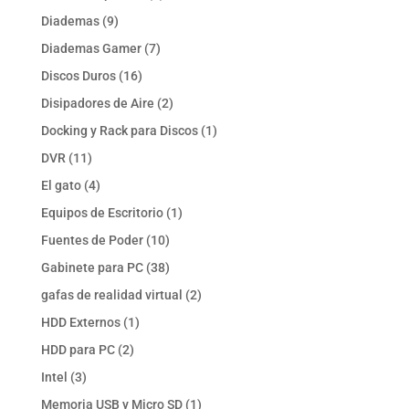
productos
9
Diademas
9
productos
7
Diademas Gamer
7
productos
16
Discos Duros
16
productos
2
Disipadores de Aire
2
productos
1
Docking y Rack para Discos
1
producto
11
DVR
11
productos
4
El gato
4
productos
1
Equipos de Escritorio
1
producto
10
Fuentes de Poder
10
productos
38
Gabinete para PC
38
productos
2
gafas de realidad virtual
2
productos
1
HDD Externos
1
producto
2
HDD para PC
2
productos
3
Intel
3
productos
1
Memoria USB y Micro SD
1