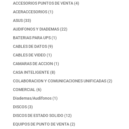
productos
4
ACCESORIOS PUNTOS DE VENTA
4
productos
1
ACERACCESORIOS
1
producto
33
ASUS
33
productos
22
AUDIFONOS Y DIADEMAS
22
productos
1
BATERIAS PARA UPS
1
producto
9
CABLES DE DATOS
9
productos
1
CABLES DE VIDEO
1
producto
1
CAMARAS DE ACCION
1
producto
8
CASA INTELIGENTE
8
productos
2
COLABORACION Y COMUNICACIONES UNIFICADAS
2
productos
6
COMERCIAL
6
productos
1
Diademas/Audífonos
1
producto
3
DISCOS
3
productos
12
DISCOS DE ESTADO SOLIDO
12
productos
2
EQUIPOS DE PUNTO DE VENTA
2