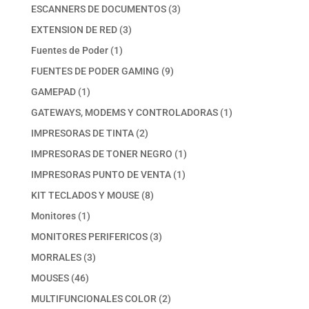
productos
3
ESCANNERS DE DOCUMENTOS
3
productos
3
EXTENSION DE RED
3
productos
1
Fuentes de Poder
1
producto
9
FUENTES DE PODER GAMING
9
productos
1
GAMEPAD
1
producto
1
GATEWAYS, MODEMS Y CONTROLADORAS
1
producto
2
IMPRESORAS DE TINTA
2
productos
1
IMPRESORAS DE TONER NEGRO
1
producto
1
IMPRESORAS PUNTO DE VENTA
1
producto
8
KIT TECLADOS Y MOUSE
8
productos
1
Monitores
1
producto
3
MONITORES PERIFERICOS
3
productos
3
MORRALES
3
productos
46
MOUSES
46
productos
2
MULTIFUNCIONALES COLOR
2