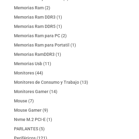
producto
2
Memorias Ram
2
productos
1
Memorias Ram DDR3
1
producto
1
Memorias Ram DDR5
1
producto
2
Memorias Ram para PC
2
productos
1
Memorias Ram para Portatil
1
producto
1
Memorias RamDDR3
1
producto
11
Memorias Usb
11
productos
44
Monitores
44
productos
13
Monitores de Consumo y Trabajo
13
productos
14
Monitores Gamer
14
productos
7
Mouse
7
productos
9
Mouse Gamer
9
productos
1
Nvme M.2 PCI-E
1
producto
5
PARLANTES
5
productos
121
Periféricos
121