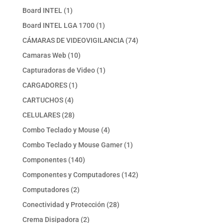
producto
1
Board INTEL
1
producto
1
Board INTEL LGA 1700
1
producto
74
CÁMARAS DE VIDEOVIGILANCIA
74
productos
10
Camaras Web
10
productos
1
Capturadoras de Video
1
producto
1
CARGADORES
1
producto
4
CARTUCHOS
4
productos
28
CELULARES
28
productos
4
Combo Teclado y Mouse
4
productos
1
Combo Teclado y Mouse Gamer
1
producto
140
Componentes
140
productos
142
Componentes y Computadores
142
productos
2
Computadores
2
productos
28
Conectividad y Protección
28
productos
2
Crema Disipadora
2