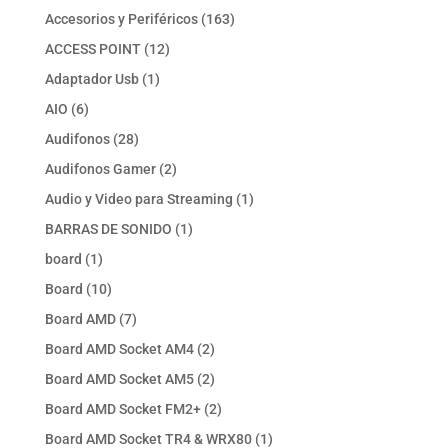
productos
163
Accesorios y Periféricos
163
productos
12
ACCESS POINT
12
productos
1
Adaptador Usb
1
producto
6
AIO
6
productos
28
Audifonos
28
productos
2
Audifonos Gamer
2
productos
1
Audio y Video para Streaming
1
producto
1
BARRAS DE SONIDO
1
producto
1
board
1
producto
10
Board
10
productos
7
Board AMD
7
productos
2
Board AMD Socket AM4
2
productos
2
Board AMD Socket AM5
2
productos
2
Board AMD Socket FM2+
2
productos
1
Board AMD Socket TR4 & WRX80
1