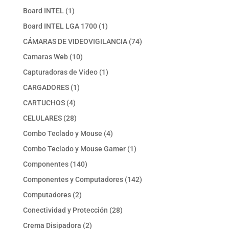
producto
1
Board INTEL
1
producto
1
Board INTEL LGA 1700
1
producto
74
CÁMARAS DE VIDEOVIGILANCIA
74
productos
10
Camaras Web
10
productos
1
Capturadoras de Video
1
producto
1
CARGADORES
1
producto
4
CARTUCHOS
4
productos
28
CELULARES
28
productos
4
Combo Teclado y Mouse
4
productos
1
Combo Teclado y Mouse Gamer
1
producto
140
Componentes
140
productos
142
Componentes y Computadores
142
productos
2
Computadores
2
productos
28
Conectividad y Protección
28
productos
2
Crema Disipadora
2