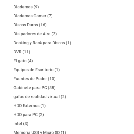
productos
9
Diademas
9
productos
7
Diademas Gamer
7
productos
16
Discos Duros
16
productos
2
Disipadores de Aire
2
productos
1
Docking y Rack para Discos
1
producto
11
DVR
11
productos
4
El gato
4
productos
1
Equipos de Escritorio
1
producto
10
Fuentes de Poder
10
productos
38
Gabinete para PC
38
productos
2
gafas de realidad virtual
2
productos
1
HDD Externos
1
producto
2
HDD para PC
2
productos
3
Intel
3
productos
1
Memoria USB y Micro SD
1