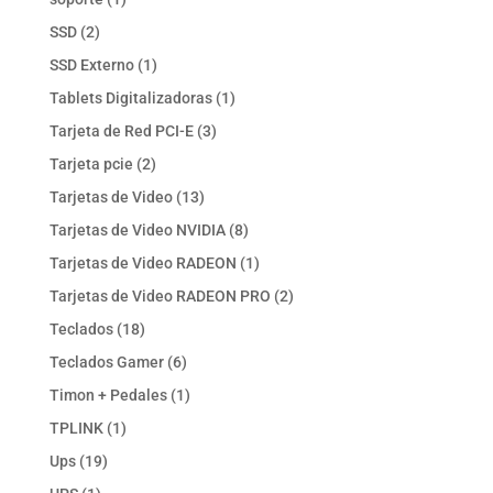
producto
2
SSD
2
productos
1
SSD Externo
1
producto
1
Tablets Digitalizadoras
1
producto
3
Tarjeta de Red PCI-E
3
productos
2
Tarjeta pcie
2
productos
13
Tarjetas de Video
13
productos
8
Tarjetas de Video NVIDIA
8
productos
1
Tarjetas de Video RADEON
1
producto
2
Tarjetas de Video RADEON PRO
2
productos
18
Teclados
18
productos
6
Teclados Gamer
6
productos
1
Timon + Pedales
1
producto
1
TPLINK
1
producto
19
Ups
19
productos
1