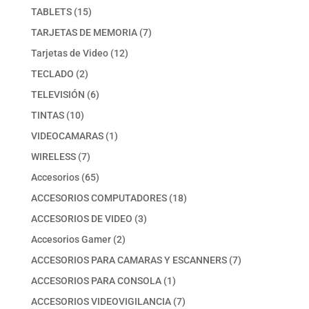
producto
15
TABLETS
15
productos
7
TARJETAS DE MEMORIA
7
productos
12
Tarjetas de Video
12
productos
2
TECLADO
2
productos
6
TELEVISIÓN
6
productos
10
TINTAS
10
productos
1
VIDEOCAMARAS
1
producto
7
WIRELESS
7
productos
65
Accesorios
65
productos
18
ACCESORIOS COMPUTADORES
18
productos
3
ACCESORIOS DE VIDEO
3
productos
2
Accesorios Gamer
2
productos
7
ACCESORIOS PARA CAMARAS Y ESCANNERS
7
productos
1
ACCESORIOS PARA CONSOLA
1
producto
7
ACCESORIOS VIDEOVIGILANCIA
7