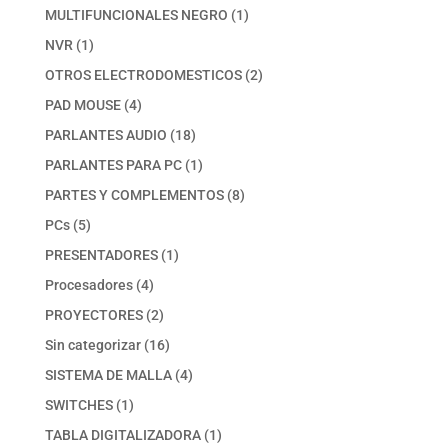
productos
1
MULTIFUNCIONALES NEGRO
1
producto
1
NVR
1
producto
2
OTROS ELECTRODOMESTICOS
2
productos
4
PAD MOUSE
4
productos
18
PARLANTES AUDIO
18
productos
1
PARLANTES PARA PC
1
producto
8
PARTES Y COMPLEMENTOS
8
productos
5
PCs
5
productos
1
PRESENTADORES
1
producto
4
Procesadores
4
productos
2
PROYECTORES
2
productos
16
Sin categorizar
16
productos
4
SISTEMA DE MALLA
4
productos
1
SWITCHES
1
producto
1
TABLA DIGITALIZADORA
1