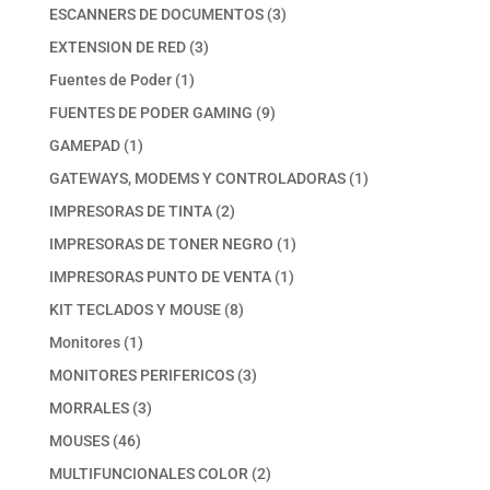
productos
3
ESCANNERS DE DOCUMENTOS
3
productos
3
EXTENSION DE RED
3
productos
1
Fuentes de Poder
1
producto
9
FUENTES DE PODER GAMING
9
productos
1
GAMEPAD
1
producto
1
GATEWAYS, MODEMS Y CONTROLADORAS
1
producto
2
IMPRESORAS DE TINTA
2
productos
1
IMPRESORAS DE TONER NEGRO
1
producto
1
IMPRESORAS PUNTO DE VENTA
1
producto
8
KIT TECLADOS Y MOUSE
8
productos
1
Monitores
1
producto
3
MONITORES PERIFERICOS
3
productos
3
MORRALES
3
productos
46
MOUSES
46
productos
2
MULTIFUNCIONALES COLOR
2