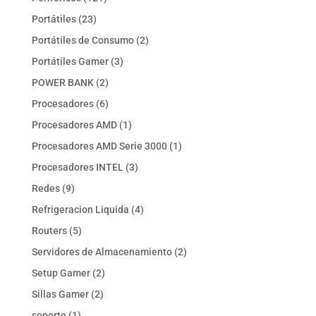
productos
23
Portátiles
23
productos
2
Portátiles de Consumo
2
productos
3
Portátiles Gamer
3
productos
2
POWER BANK
2
productos
6
Procesadores
6
productos
1
Procesadores AMD
1
producto
1
Procesadores AMD Serie 3000
1
producto
3
Procesadores INTEL
3
productos
9
Redes
9
productos
4
Refrigeracion Liquida
4
productos
5
Routers
5
productos
2
Servidores de Almacenamiento
2
productos
2
Setup Gamer
2
productos
2
Sillas Gamer
2
productos
1
soporte
1