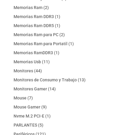
producto
2
Memorias Ram
2
productos
1
Memorias Ram DDR3
1
producto
1
Memorias Ram DDR5
1
producto
2
Memorias Ram para PC
2
productos
1
Memorias Ram para Portatil
1
producto
1
Memorias RamDDR3
1
producto
11
Memorias Usb
11
productos
44
Monitores
44
productos
13
Monitores de Consumo y Trabajo
13
productos
14
Monitores Gamer
14
productos
7
Mouse
7
productos
9
Mouse Gamer
9
productos
1
Nvme M.2 PCI-E
1
producto
5
PARLANTES
5
productos
121
Periféricos
121