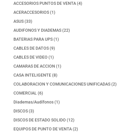
productos
4
ACCESORIOS PUNTOS DE VENTA
4
productos
1
ACERACCESORIOS
1
producto
33
ASUS
33
productos
22
AUDIFONOS Y DIADEMAS
22
productos
1
BATERIAS PARA UPS
1
producto
9
CABLES DE DATOS
9
productos
1
CABLES DE VIDEO
1
producto
1
CAMARAS DE ACCION
1
producto
8
CASA INTELIGENTE
8
productos
2
COLABORACION Y COMUNICACIONES UNIFICADAS
2
productos
6
COMERCIAL
6
productos
1
Diademas/Audífonos
1
producto
3
DISCOS
3
productos
12
DISCOS DE ESTADO SOLIDO
12
productos
2
EQUIPOS DE PUNTO DE VENTA
2