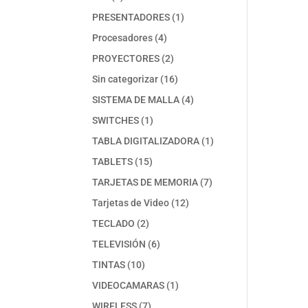
productos
1
PRESENTADORES
1
producto
4
Procesadores
4
productos
2
PROYECTORES
2
productos
16
Sin categorizar
16
productos
4
SISTEMA DE MALLA
4
productos
1
SWITCHES
1
producto
1
TABLA DIGITALIZADORA
1
producto
15
TABLETS
15
productos
7
TARJETAS DE MEMORIA
7
productos
12
Tarjetas de Video
12
productos
2
TECLADO
2
productos
6
TELEVISIÓN
6
productos
10
TINTAS
10
productos
1
VIDEOCAMARAS
1
producto
7
WIRELESS
7