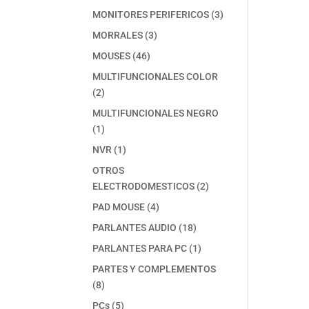
producto
3
MONITORES PERIFERICOS
3
productos
3
MORRALES
3
productos
46
MOUSES
46
productos
MULTIFUNCIONALES COLOR
2
2
productos
MULTIFUNCIONALES NEGRO
1
1
producto
1
NVR
1
producto
OTROS
2
ELECTRODOMESTICOS
2
productos
4
PAD MOUSE
4
productos
18
PARLANTES AUDIO
18
productos
1
PARLANTES PARA PC
1
producto
PARTES Y COMPLEMENTOS
8
8
productos
5
PCs
5