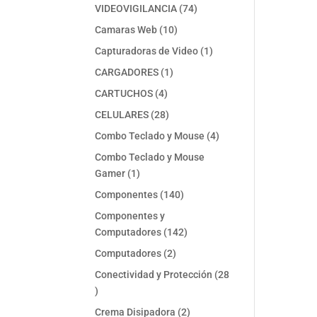
74
VIDEOVIGILANCIA
74
productos
10
Camaras Web
10
productos
1
Capturadoras de Video
1
producto
1
CARGADORES
1
producto
4
CARTUCHOS
4
productos
28
CELULARES
28
productos
4
Combo Teclado y Mouse
4
productos
Combo Teclado y Mouse
1
Gamer
1
producto
140
Componentes
140
productos
Componentes y
142
Computadores
142
productos
2
Computadores
2
productos
Conectividad y Protección
28
28
productos
2
Crema Disipadora
2