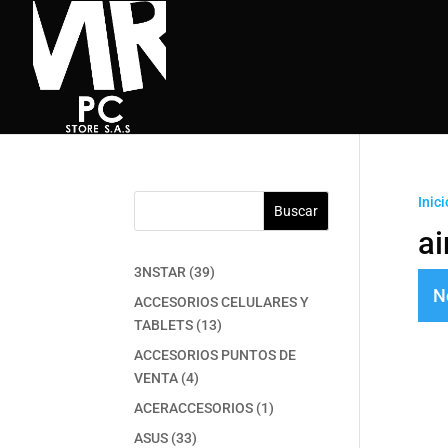
Inici
Buscar
ai
39
3NSTAR
39
N
productos
ACCESORIOS CELULARES Y
13
TABLETS
13
productos
ACCESORIOS PUNTOS DE
4
VENTA
4
productos
1
ACERACCESORIOS
1
producto
33
ASUS
33