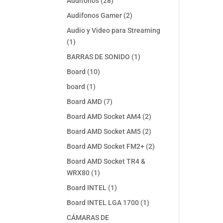
28
Audifonos
28
productos
2
Audifonos Gamer
2
productos
Audio y Video para Streaming
1
1
producto
1
BARRAS DE SONIDO
1
producto
10
Board
10
productos
1
board
1
producto
7
Board AMD
7
productos
2
Board AMD Socket AM4
2
productos
2
Board AMD Socket AM5
2
productos
2
Board AMD Socket FM2+
2
productos
Board AMD Socket TR4 &
1
WRX80
1
producto
1
Board INTEL
1
producto
1
Board INTEL LGA 1700
1
producto
CÁMARAS DE