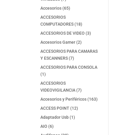
productos
65
Accesorios
65
productos
ACCESORIOS
18
COMPUTADORES
18
productos
3
ACCESORIOS DE VIDEO
3
productos
2
Accesorios Gamer
2
productos
ACCESORIOS PARA CAMARAS
7
Y ESCANNERS
7
productos
ACCESORIOS PARA CONSOLA
1
1
producto
ACCESORIOS
7
VIDEOVIGILANCIA
7
productos
163
Accesorios y Periféricos
163
productos
12
ACCESS POINT
12
productos
1
Adaptador Usb
1
producto
6
AIO
6
productos