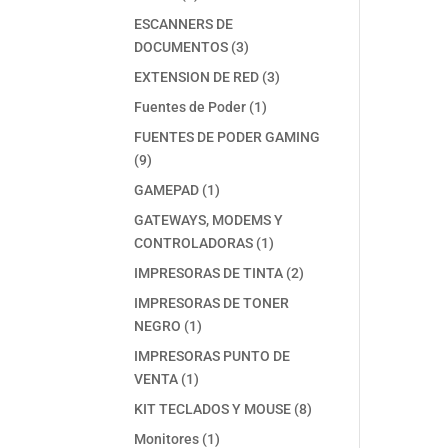
productos
ESCANNERS DE
3
DOCUMENTOS
3
productos
3
EXTENSION DE RED
3
productos
1
Fuentes de Poder
1
producto
FUENTES DE PODER GAMING
9
9
productos
1
GAMEPAD
1
producto
GATEWAYS, MODEMS Y
1
CONTROLADORAS
1
producto
2
IMPRESORAS DE TINTA
2
productos
IMPRESORAS DE TONER
1
NEGRO
1
producto
IMPRESORAS PUNTO DE
1
VENTA
1
producto
8
KIT TECLADOS Y MOUSE
8
productos
1
Monitores
1