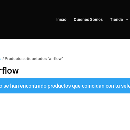
Inicio
Quiénes Somos
Tienda
o
/ Productos etiquetados “airflow”
rflow
o se han encontrado productos que coincidan con tu sel