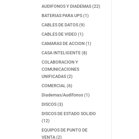
productos
22
AUDIFONOS Y DIADEMAS
22
productos
1
BATERIAS PARA UPS
1
producto
9
CABLES DE DATOS
9
productos
1
CABLES DE VIDEO
1
producto
1
CAMARAS DE ACCION
1
producto
8
CASA INTELIGENTE
8
productos
COLABORACION Y
COMUNICACIONES
2
UNIFICADAS
2
productos
6
COMERCIAL
6
productos
1
Diademas/Audífonos
1
producto
3
DISCOS
3
productos
DISCOS DE ESTADO SOLIDO
12
12
productos
EQUIPOS DE PUNTO DE
2
VENTA
2