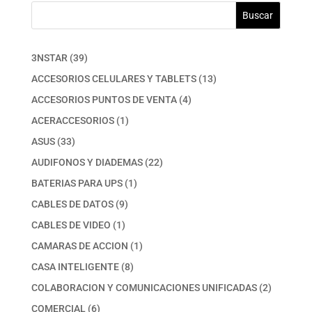
Buscar
39
3NSTAR
39
productos
13
ACCESORIOS CELULARES Y TABLETS
13
productos
4
ACCESORIOS PUNTOS DE VENTA
4
productos
1
ACERACCESORIOS
1
producto
33
ASUS
33
productos
22
AUDIFONOS Y DIADEMAS
22
productos
1
BATERIAS PARA UPS
1
producto
9
CABLES DE DATOS
9
productos
1
CABLES DE VIDEO
1
producto
1
CAMARAS DE ACCION
1
producto
8
CASA INTELIGENTE
8
productos
2
COLABORACION Y COMUNICACIONES UNIFICADAS
2
productos
6
COMERCIAL
6