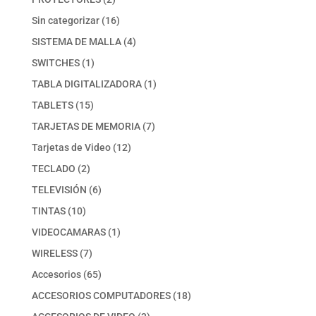
productos
16
Sin categorizar
16
productos
4
SISTEMA DE MALLA
4
productos
1
SWITCHES
1
producto
1
TABLA DIGITALIZADORA
1
producto
15
TABLETS
15
productos
7
TARJETAS DE MEMORIA
7
productos
12
Tarjetas de Video
12
productos
2
TECLADO
2
productos
6
TELEVISIÓN
6
productos
10
TINTAS
10
productos
1
VIDEOCAMARAS
1
producto
7
WIRELESS
7
productos
65
Accesorios
65
productos
18
ACCESORIOS COMPUTADORES
18
productos