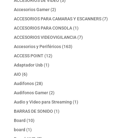
3
ACCESORIOS DE VIDEO
3
productos
2
Accesorios Gamer
2
productos
7
ACCESORIOS PARA CAMARAS Y ESCANNERS
7
productos
1
ACCESORIOS PARA CONSOLA
1
producto
7
ACCESORIOS VIDEOVIGILANCIA
7
productos
163
Accesorios y Periféricos
163
productos
12
ACCESS POINT
12
productos
1
Adaptador Usb
1
producto
6
AIO
6
productos
28
Audifonos
28
productos
2
Audifonos Gamer
2
productos
1
Audio y Video para Streaming
1
producto
1
BARRAS DE SONIDO
1
producto
10
Board
10
productos
1
board
1
producto