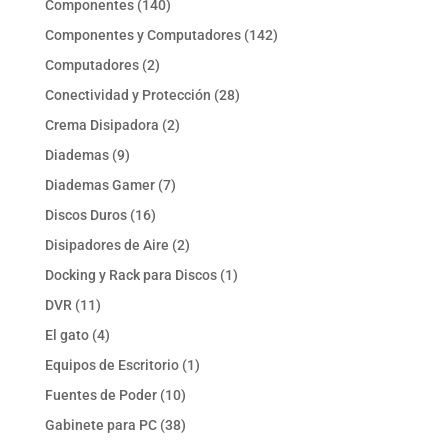
140
Componentes
140
productos
142
Componentes y Computadores
142
productos
2
Computadores
2
productos
28
Conectividad y Protección
28
productos
2
Crema Disipadora
2
productos
9
Diademas
9
productos
7
Diademas Gamer
7
productos
16
Discos Duros
16
productos
2
Disipadores de Aire
2
productos
1
Docking y Rack para Discos
1
producto
11
DVR
11
productos
4
El gato
4
productos
1
Equipos de Escritorio
1
producto
10
Fuentes de Poder
10
productos
38
Gabinete para PC
38
productos