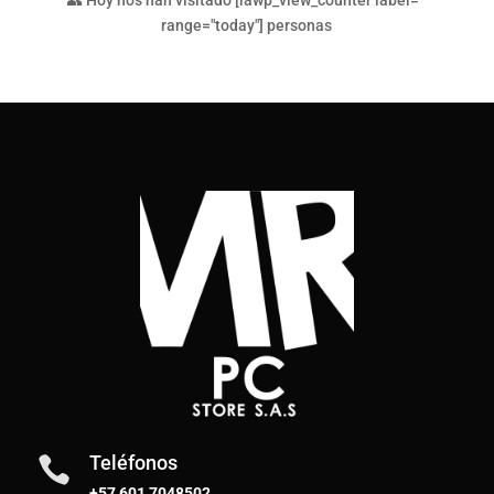
👥 Hoy nos han visitado [iawp_view_counter label=""
range="today"] personas
Teléfonos

+57 601 7048502