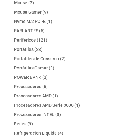
productos
7
Mouse
7
productos
9
Mouse Gamer
9
productos
1
Nvme M.2 PCI-E
1
producto
5
PARLANTES
5
productos
121
Periféricos
121
productos
23
Portátiles
23
productos
2
Portátiles de Consumo
2
productos
3
Portátiles Gamer
3
productos
2
POWER BANK
2
productos
6
Procesadores
6
productos
1
Procesadores AMD
1
producto
1
Procesadores AMD Serie 3000
1
producto
3
Procesadores INTEL
3
productos
9
Redes
9
productos
4
Refrigeracion Liquida
4