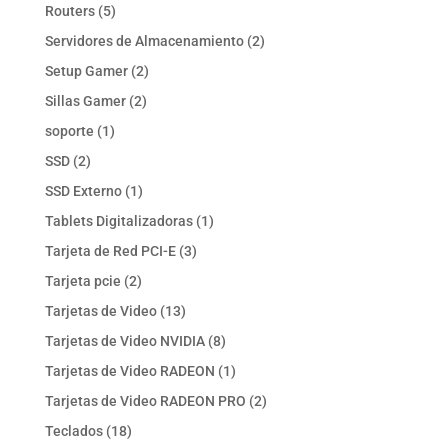
productos
5
Routers
5
productos
2
Servidores de Almacenamiento
2
productos
2
Setup Gamer
2
productos
2
Sillas Gamer
2
productos
1
soporte
1
producto
2
SSD
2
productos
1
SSD Externo
1
producto
1
Tablets Digitalizadoras
1
producto
3
Tarjeta de Red PCI-E
3
productos
2
Tarjeta pcie
2
productos
13
Tarjetas de Video
13
productos
8
Tarjetas de Video NVIDIA
8
productos
1
Tarjetas de Video RADEON
1
producto
2
Tarjetas de Video RADEON PRO
2
productos
18
Teclados
18