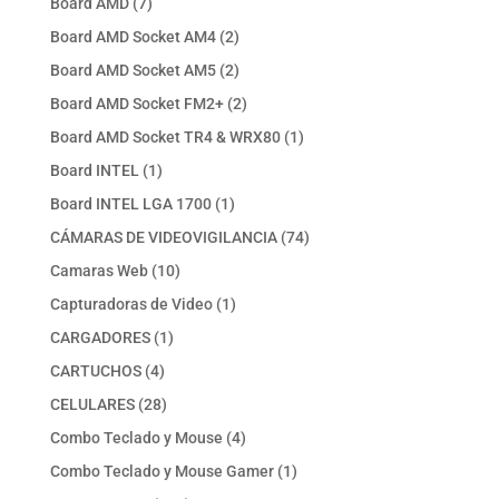
7
Board AMD
7
productos
2
Board AMD Socket AM4
2
productos
2
Board AMD Socket AM5
2
productos
2
Board AMD Socket FM2+
2
productos
1
Board AMD Socket TR4 & WRX80
1
producto
1
Board INTEL
1
producto
1
Board INTEL LGA 1700
1
producto
74
CÁMARAS DE VIDEOVIGILANCIA
74
productos
10
Camaras Web
10
productos
1
Capturadoras de Video
1
producto
1
CARGADORES
1
producto
4
CARTUCHOS
4
productos
28
CELULARES
28
productos
4
Combo Teclado y Mouse
4
productos
1
Combo Teclado y Mouse Gamer
1
producto