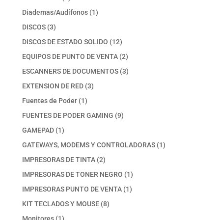
productos
1
Diademas/Audífonos
1
producto
3
DISCOS
3
productos
12
DISCOS DE ESTADO SOLIDO
12
productos
2
EQUIPOS DE PUNTO DE VENTA
2
productos
3
ESCANNERS DE DOCUMENTOS
3
productos
3
EXTENSION DE RED
3
productos
1
Fuentes de Poder
1
producto
9
FUENTES DE PODER GAMING
9
productos
1
GAMEPAD
1
producto
1
GATEWAYS, MODEMS Y CONTROLADORAS
1
producto
2
IMPRESORAS DE TINTA
2
productos
1
IMPRESORAS DE TONER NEGRO
1
producto
1
IMPRESORAS PUNTO DE VENTA
1
producto
8
KIT TECLADOS Y MOUSE
8
productos
1
Monitores
1