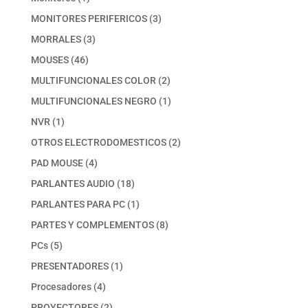
producto
3
MONITORES PERIFERICOS
3
productos
3
MORRALES
3
productos
46
MOUSES
46
productos
2
MULTIFUNCIONALES COLOR
2
productos
1
MULTIFUNCIONALES NEGRO
1
producto
1
NVR
1
producto
2
OTROS ELECTRODOMESTICOS
2
productos
4
PAD MOUSE
4
productos
18
PARLANTES AUDIO
18
productos
1
PARLANTES PARA PC
1
producto
8
PARTES Y COMPLEMENTOS
8
productos
5
PCs
5
productos
1
PRESENTADORES
1
producto
4
Procesadores
4
productos
2
PROYECTORES
2