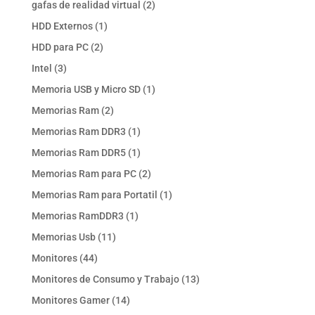
2
gafas de realidad virtual
2
productos
1
HDD Externos
1
producto
2
HDD para PC
2
productos
3
Intel
3
productos
1
Memoria USB y Micro SD
1
producto
2
Memorias Ram
2
productos
1
Memorias Ram DDR3
1
producto
1
Memorias Ram DDR5
1
producto
2
Memorias Ram para PC
2
productos
1
Memorias Ram para Portatil
1
producto
1
Memorias RamDDR3
1
producto
11
Memorias Usb
11
productos
44
Monitores
44
productos
13
Monitores de Consumo y Trabajo
13
productos
14
Monitores Gamer
14