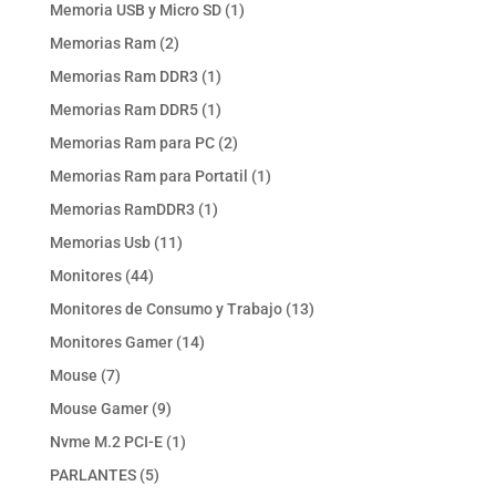
productos
1
Memoria USB y Micro SD
1
producto
2
Memorias Ram
2
productos
1
Memorias Ram DDR3
1
producto
1
Memorias Ram DDR5
1
producto
2
Memorias Ram para PC
2
productos
1
Memorias Ram para Portatil
1
producto
1
Memorias RamDDR3
1
producto
11
Memorias Usb
11
productos
44
Monitores
44
productos
13
Monitores de Consumo y Trabajo
13
productos
14
Monitores Gamer
14
productos
7
Mouse
7
productos
9
Mouse Gamer
9
productos
1
Nvme M.2 PCI-E
1
producto
5
PARLANTES
5