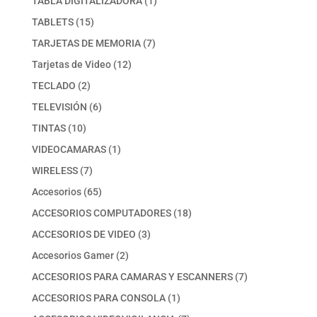
TABLA DIGITALIZADORA
1
producto
15
TABLETS
15
productos
7
TARJETAS DE MEMORIA
7
productos
12
Tarjetas de Video
12
productos
2
TECLADO
2
productos
6
TELEVISIÓN
6
productos
10
TINTAS
10
productos
1
VIDEOCAMARAS
1
producto
7
WIRELESS
7
productos
65
Accesorios
65
productos
18
ACCESORIOS COMPUTADORES
18
productos
3
ACCESORIOS DE VIDEO
3
productos
2
Accesorios Gamer
2
productos
7
ACCESORIOS PARA CAMARAS Y ESCANNERS
7
productos
1
ACCESORIOS PARA CONSOLA
1
producto