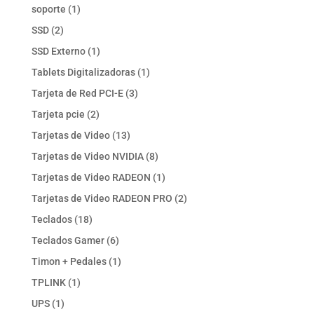
productos
1
soporte
1
producto
2
SSD
2
productos
1
SSD Externo
1
producto
1
Tablets Digitalizadoras
1
producto
3
Tarjeta de Red PCI-E
3
productos
2
Tarjeta pcie
2
productos
13
Tarjetas de Video
13
productos
8
Tarjetas de Video NVIDIA
8
productos
1
Tarjetas de Video RADEON
1
producto
2
Tarjetas de Video RADEON PRO
2
productos
18
Teclados
18
productos
6
Teclados Gamer
6
productos
1
Timon + Pedales
1
producto
1
TPLINK
1
producto
1
UPS
1