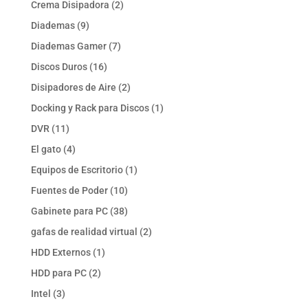
2
Crema Disipadora
2
productos
9
Diademas
9
productos
7
Diademas Gamer
7
productos
16
Discos Duros
16
productos
2
Disipadores de Aire
2
productos
1
Docking y Rack para Discos
1
producto
11
DVR
11
productos
4
El gato
4
productos
1
Equipos de Escritorio
1
producto
10
Fuentes de Poder
10
productos
38
Gabinete para PC
38
productos
2
gafas de realidad virtual
2
productos
1
HDD Externos
1
producto
2
HDD para PC
2
productos
3
Intel
3