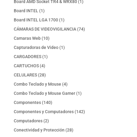
1
Board AMD Socket TR4 & WRX80
1
producto
1
Board INTEL
1
producto
1
Board INTEL LGA 1700
1
producto
74
CÁMARAS DE VIDEOVIGILANCIA
74
productos
10
Camaras Web
10
productos
1
Capturadoras de Video
1
producto
1
CARGADORES
1
producto
4
CARTUCHOS
4
productos
28
CELULARES
28
productos
4
Combo Teclado y Mouse
4
productos
1
Combo Teclado y Mouse Gamer
1
producto
140
Componentes
140
productos
142
Componentes y Computadores
142
productos
2
Computadores
2
productos
28
Conectividad y Protección
28
productos