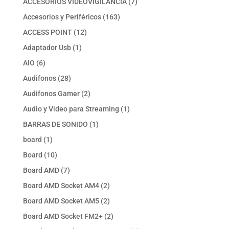
7
ACCESORIOS VIDEOVIGILANCIA
7
productos
163
Accesorios y Periféricos
163
productos
12
ACCESS POINT
12
productos
1
Adaptador Usb
1
producto
6
AIO
6
productos
28
Audifonos
28
productos
2
Audifonos Gamer
2
productos
1
Audio y Video para Streaming
1
producto
1
BARRAS DE SONIDO
1
producto
1
board
1
producto
10
Board
10
productos
7
Board AMD
7
productos
2
Board AMD Socket AM4
2
productos
2
Board AMD Socket AM5
2
productos
2
Board AMD Socket FM2+
2
productos