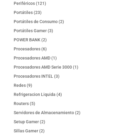
productos
121
Periféricos
121
productos
23
Portátiles
23
productos
2
Portátiles de Consumo
2
productos
3
Portátiles Gamer
3
productos
2
POWER BANK
2
productos
6
Procesadores
6
productos
1
Procesadores AMD
1
producto
1
Procesadores AMD Serie 3000
1
producto
3
Procesadores INTEL
3
productos
9
Redes
9
productos
4
Refrigeracion Liquida
4
productos
5
Routers
5
productos
2
Servidores de Almacenamiento
2
productos
2
Setup Gamer
2
productos
2
Sillas Gamer
2