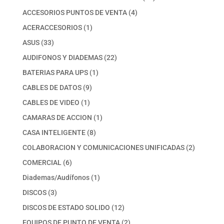
productos
4
ACCESORIOS PUNTOS DE VENTA
4
productos
1
ACERACCESORIOS
1
producto
33
ASUS
33
productos
22
AUDIFONOS Y DIADEMAS
22
productos
1
BATERIAS PARA UPS
1
producto
9
CABLES DE DATOS
9
productos
1
CABLES DE VIDEO
1
producto
1
CAMARAS DE ACCION
1
producto
8
CASA INTELIGENTE
8
productos
2
COLABORACION Y COMUNICACIONES UNIFICADAS
2
productos
6
COMERCIAL
6
productos
1
Diademas/Audífonos
1
producto
3
DISCOS
3
productos
12
DISCOS DE ESTADO SOLIDO
12
productos
2
EQUIPOS DE PUNTO DE VENTA
2