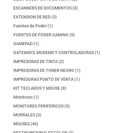
productos
3
ESCANNERS DE DOCUMENTOS
3
productos
3
EXTENSION DE RED
3
productos
1
Fuentes de Poder
1
producto
9
FUENTES DE PODER GAMING
9
productos
1
GAMEPAD
1
producto
1
GATEWAYS, MODEMS Y CONTROLADORAS
1
producto
2
IMPRESORAS DE TINTA
2
productos
1
IMPRESORAS DE TONER NEGRO
1
producto
1
IMPRESORAS PUNTO DE VENTA
1
producto
8
KIT TECLADOS Y MOUSE
8
productos
1
Monitores
1
producto
3
MONITORES PERIFERICOS
3
productos
3
MORRALES
3
productos
46
MOUSES
46
productos
2
MULTIFUNCIONALES COLOR
2