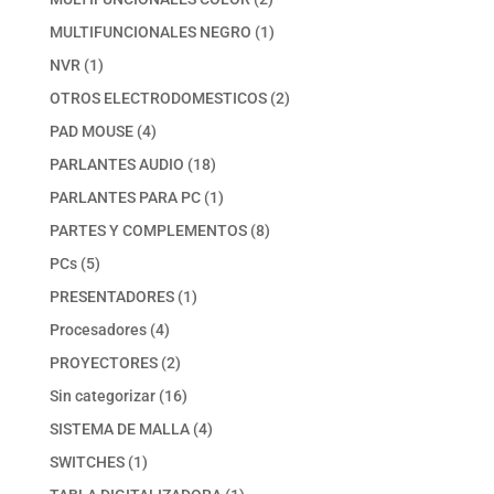
productos
1
MULTIFUNCIONALES NEGRO
1
producto
1
NVR
1
producto
2
OTROS ELECTRODOMESTICOS
2
productos
4
PAD MOUSE
4
productos
18
PARLANTES AUDIO
18
productos
1
PARLANTES PARA PC
1
producto
8
PARTES Y COMPLEMENTOS
8
productos
5
PCs
5
productos
1
PRESENTADORES
1
producto
4
Procesadores
4
productos
2
PROYECTORES
2
productos
16
Sin categorizar
16
productos
4
SISTEMA DE MALLA
4
productos
1
SWITCHES
1
producto
1