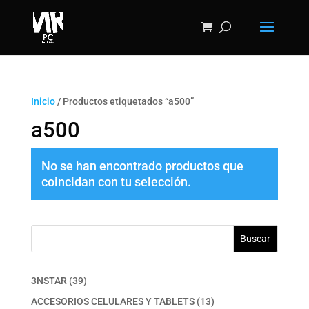
Inicio
/ Productos etiquetados “a500”
a500
No se han encontrado productos que
coincidan con tu selección.
Buscar
39
3NSTAR
39
productos
13
ACCESORIOS CELULARES Y TABLETS
13