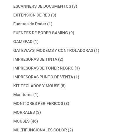
productos
3
ESCANNERS DE DOCUMENTOS
3
productos
3
EXTENSION DE RED
3
productos
1
Fuentes de Poder
1
producto
9
FUENTES DE PODER GAMING
9
productos
1
GAMEPAD
1
producto
1
GATEWAYS, MODEMS Y CONTROLADORAS
1
producto
2
IMPRESORAS DE TINTA
2
productos
1
IMPRESORAS DE TONER NEGRO
1
producto
1
IMPRESORAS PUNTO DE VENTA
1
producto
8
KIT TECLADOS Y MOUSE
8
productos
1
Monitores
1
producto
3
MONITORES PERIFERICOS
3
productos
3
MORRALES
3
productos
46
MOUSES
46
productos
2
MULTIFUNCIONALES COLOR
2