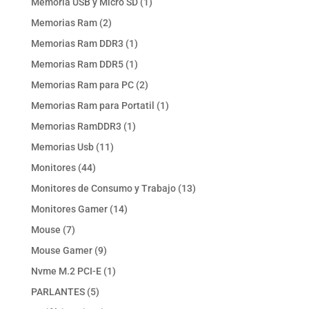
1
Memoria USB y Micro SD
1
producto
2
Memorias Ram
2
productos
1
Memorias Ram DDR3
1
producto
1
Memorias Ram DDR5
1
producto
2
Memorias Ram para PC
2
productos
1
Memorias Ram para Portatil
1
producto
1
Memorias RamDDR3
1
producto
11
Memorias Usb
11
productos
44
Monitores
44
productos
13
Monitores de Consumo y Trabajo
13
productos
14
Monitores Gamer
14
productos
7
Mouse
7
productos
9
Mouse Gamer
9
productos
1
Nvme M.2 PCI-E
1
producto
5
PARLANTES
5
productos