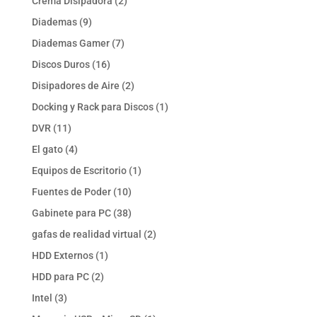
2
Crema Disipadora
2
productos
9
Diademas
9
productos
7
Diademas Gamer
7
productos
16
Discos Duros
16
productos
2
Disipadores de Aire
2
productos
1
Docking y Rack para Discos
1
producto
11
DVR
11
productos
4
El gato
4
productos
1
Equipos de Escritorio
1
producto
10
Fuentes de Poder
10
productos
38
Gabinete para PC
38
productos
2
gafas de realidad virtual
2
productos
1
HDD Externos
1
producto
2
HDD para PC
2
productos
3
Intel
3
productos