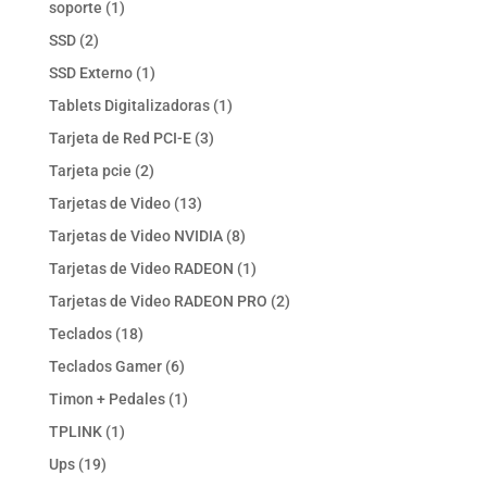
1
soporte
1
producto
2
SSD
2
productos
1
SSD Externo
1
producto
1
Tablets Digitalizadoras
1
producto
3
Tarjeta de Red PCI-E
3
productos
2
Tarjeta pcie
2
productos
13
Tarjetas de Video
13
productos
8
Tarjetas de Video NVIDIA
8
productos
1
Tarjetas de Video RADEON
1
producto
2
Tarjetas de Video RADEON PRO
2
productos
18
Teclados
18
productos
6
Teclados Gamer
6
productos
1
Timon + Pedales
1
producto
1
TPLINK
1
producto
19
Ups
19