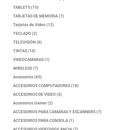
producto
15
TABLETS
15
productos
7
TARJETAS DE MEMORIA
7
productos
12
Tarjetas de Video
12
productos
2
TECLADO
2
productos
6
TELEVISIÓN
6
productos
10
TINTAS
10
productos
1
VIDEOCAMARAS
1
producto
7
WIRELESS
7
productos
65
Accesorios
65
productos
18
ACCESORIOS COMPUTADORES
18
productos
3
ACCESORIOS DE VIDEO
3
productos
2
Accesorios Gamer
2
productos
7
ACCESORIOS PARA CAMARAS Y ESCANNERS
7
productos
1
ACCESORIOS PARA CONSOLA
1
producto
7
ACCESORIOS VIDEOVIGILANCIA
7