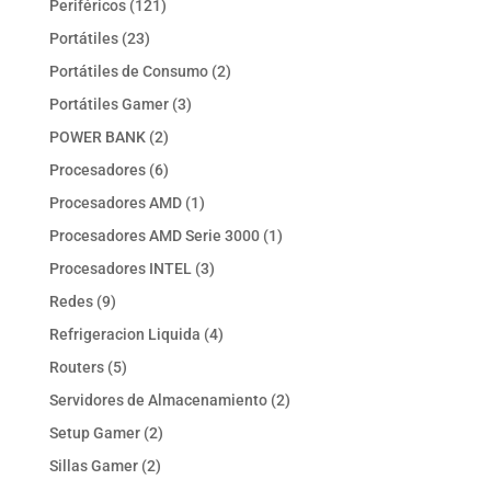
121
Periféricos
121
productos
23
Portátiles
23
productos
2
Portátiles de Consumo
2
productos
3
Portátiles Gamer
3
productos
2
POWER BANK
2
productos
6
Procesadores
6
productos
1
Procesadores AMD
1
producto
1
Procesadores AMD Serie 3000
1
producto
3
Procesadores INTEL
3
productos
9
Redes
9
productos
4
Refrigeracion Liquida
4
productos
5
Routers
5
productos
2
Servidores de Almacenamiento
2
productos
2
Setup Gamer
2
productos
2
Sillas Gamer
2
productos