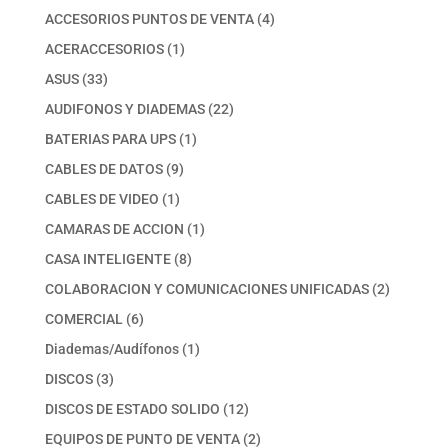
productos
4
ACCESORIOS PUNTOS DE VENTA
4
productos
1
ACERACCESORIOS
1
producto
33
ASUS
33
productos
22
AUDIFONOS Y DIADEMAS
22
productos
1
BATERIAS PARA UPS
1
producto
9
CABLES DE DATOS
9
productos
1
CABLES DE VIDEO
1
producto
1
CAMARAS DE ACCION
1
producto
8
CASA INTELIGENTE
8
productos
2
COLABORACION Y COMUNICACIONES UNIFICADAS
2
productos
6
COMERCIAL
6
productos
1
Diademas/Audífonos
1
producto
3
DISCOS
3
productos
12
DISCOS DE ESTADO SOLIDO
12
productos
2
EQUIPOS DE PUNTO DE VENTA
2