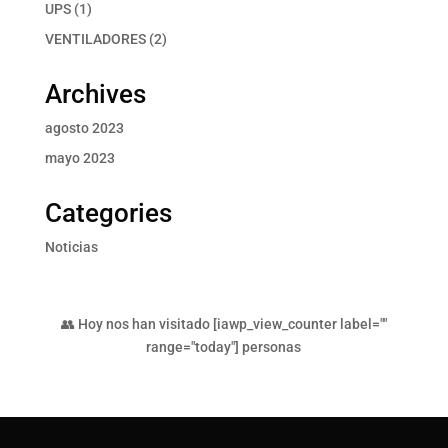
productos
1
UPS
1
producto
2
VENTILADORES
2
productos
Archives
agosto 2023
mayo 2023
Categories
Noticias
👥 Hoy nos han visitado [iawp_view_counter label=""
range="today"] personas