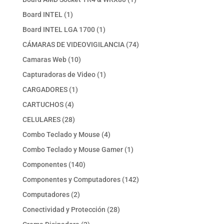
producto
1
Board INTEL
1
producto
1
Board INTEL LGA 1700
1
producto
74
CÁMARAS DE VIDEOVIGILANCIA
74
productos
10
Camaras Web
10
productos
1
Capturadoras de Video
1
producto
1
CARGADORES
1
producto
4
CARTUCHOS
4
productos
28
CELULARES
28
productos
4
Combo Teclado y Mouse
4
productos
1
Combo Teclado y Mouse Gamer
1
producto
140
Componentes
140
productos
142
Componentes y Computadores
142
productos
2
Computadores
2
productos
28
Conectividad y Protección
28
productos