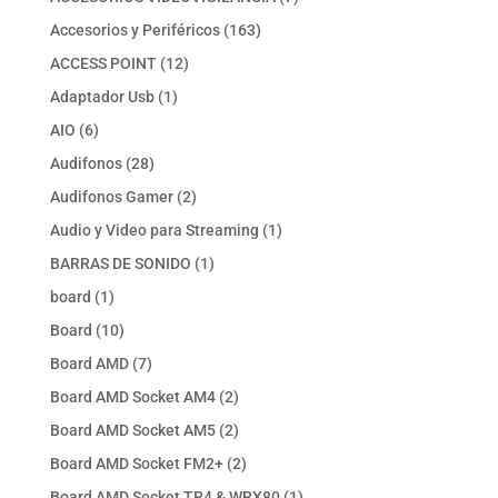
productos
163
Accesorios y Periféricos
163
productos
12
ACCESS POINT
12
productos
1
Adaptador Usb
1
producto
6
AIO
6
productos
28
Audifonos
28
productos
2
Audifonos Gamer
2
productos
1
Audio y Video para Streaming
1
producto
1
BARRAS DE SONIDO
1
producto
1
board
1
producto
10
Board
10
productos
7
Board AMD
7
productos
2
Board AMD Socket AM4
2
productos
2
Board AMD Socket AM5
2
productos
2
Board AMD Socket FM2+
2
productos
1
Board AMD Socket TR4 & WRX80
1