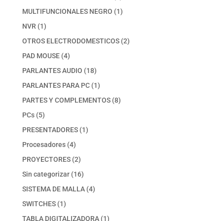
productos
1
MULTIFUNCIONALES NEGRO
1
producto
1
NVR
1
producto
2
OTROS ELECTRODOMESTICOS
2
productos
4
PAD MOUSE
4
productos
18
PARLANTES AUDIO
18
productos
1
PARLANTES PARA PC
1
producto
8
PARTES Y COMPLEMENTOS
8
productos
5
PCs
5
productos
1
PRESENTADORES
1
producto
4
Procesadores
4
productos
2
PROYECTORES
2
productos
16
Sin categorizar
16
productos
4
SISTEMA DE MALLA
4
productos
1
SWITCHES
1
producto
1
TABLA DIGITALIZADORA
1