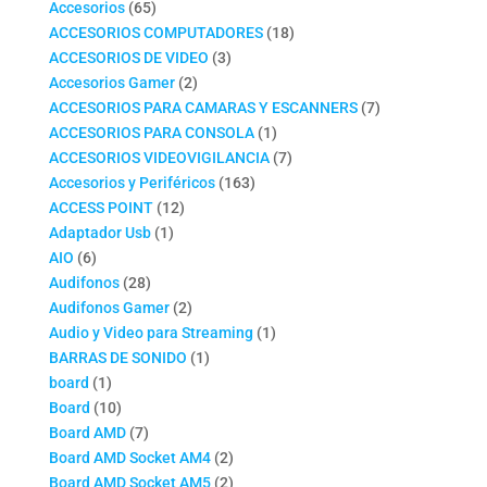
productos
65
Accesorios
65
productos
18
ACCESORIOS COMPUTADORES
18
3
productos
ACCESORIOS DE VIDEO
3
2
productos
Accesorios Gamer
2
productos
7
ACCESORIOS PARA CAMARAS Y ESCANNERS
7
1
productos
ACCESORIOS PARA CONSOLA
1
producto
7
ACCESORIOS VIDEOVIGILANCIA
7
163
productos
Accesorios y Periféricos
163
12
productos
ACCESS POINT
12
1
productos
Adaptador Usb
1
6
producto
AIO
6
productos
28
Audifonos
28
productos
2
Audifonos Gamer
2
productos
1
Audio y Video para Streaming
1
1
producto
BARRAS DE SONIDO
1
1
producto
board
1
producto
10
Board
10
productos
7
Board AMD
7
productos
2
Board AMD Socket AM4
2
productos
2
Board AMD Socket AM5
2