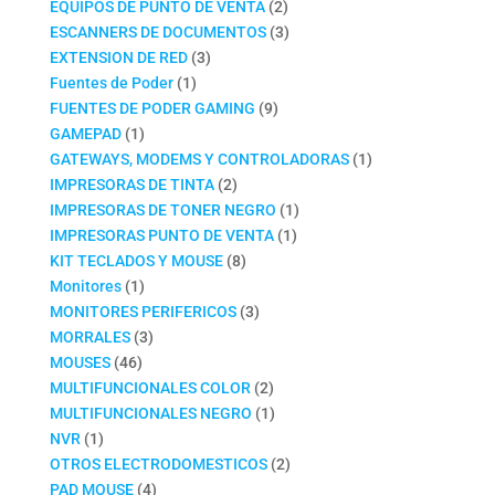
productos
2
EQUIPOS DE PUNTO DE VENTA
2
productos
3
ESCANNERS DE DOCUMENTOS
3
3
productos
EXTENSION DE RED
3
1
productos
Fuentes de Poder
1
producto
9
FUENTES DE PODER GAMING
9
1
productos
GAMEPAD
1
producto
1
GATEWAYS, MODEMS Y CONTROLADORAS
1
2
producto
IMPRESORAS DE TINTA
2
productos
1
IMPRESORAS DE TONER NEGRO
1
1
producto
IMPRESORAS PUNTO DE VENTA
1
8
producto
KIT TECLADOS Y MOUSE
8
1
productos
Monitores
1
producto
3
MONITORES PERIFERICOS
3
3
productos
MORRALES
3
46
productos
MOUSES
46
productos
2
MULTIFUNCIONALES COLOR
2
productos
1
MULTIFUNCIONALES NEGRO
1
1
producto
NVR
1
producto
2
OTROS ELECTRODOMESTICOS
2
4
productos
PAD MOUSE
4