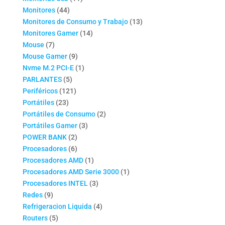
44
productos
Monitores
44
productos
13
Monitores de Consumo y Trabajo
13
14
productos
Monitores Gamer
14
7
productos
Mouse
7
productos
9
Mouse Gamer
9
productos
1
Nvme M.2 PCI-E
1
5
producto
PARLANTES
5
productos
121
Periféricos
121
23
productos
Portátiles
23
productos
2
Portátiles de Consumo
2
3
productos
Portátiles Gamer
3
2
productos
POWER BANK
2
productos
6
Procesadores
6
productos
1
Procesadores AMD
1
producto
1
Procesadores AMD Serie 3000
1
3
producto
Procesadores INTEL
3
9
productos
Redes
9
productos
4
Refrigeracion Liquida
4
5
productos
Routers
5