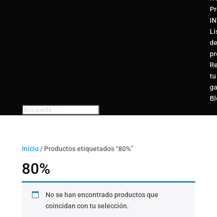
Pr
I
Li
d
pr
Re
tu
ga
Bl
Inicio
/ Productos etiquetados “80%”
80%
No se han encontrado productos que
coincidan con tu selección.