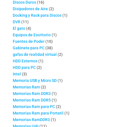
16
productos
Discos Duros
16
productos
2
Disipadores de Aire
2
productos
1
Docking y Rack para Discos
1
11
producto
DVR
11
productos
4
El gato
4
productos
1
Equipos de Escritorio
1
10
producto
Fuentes de Poder
10
productos
38
Gabinete para PC
38
productos
2
gafas de realidad virtual
2
1
productos
HDD Externos
1
2
producto
HDD para PC
2
3
productos
Intel
3
productos
1
Memoria USB y Micro SD
1
2
producto
Memorias Ram
2
productos
1
Memorias Ram DDR3
1
producto
1
Memorias Ram DDR5
1
producto
2
Memorias Ram para PC
2
productos
1
Memorias Ram para Portatil
1
1
producto
Memorias RamDDR3
1
11
producto
Memorias Usb
11