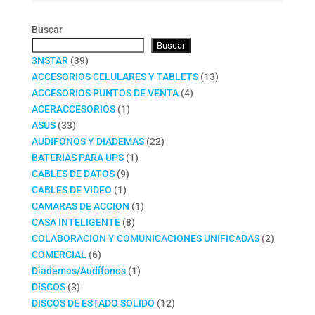
Buscar
Buscar
39
3NSTAR
39
productos
13
ACCESORIOS CELULARES Y TABLETS
13
4
productos
ACCESORIOS PUNTOS DE VENTA
4
1
productos
ACERACCESORIOS
1
33
producto
ASUS
33
productos
22
AUDIFONOS Y DIADEMAS
22
1
productos
BATERIAS PARA UPS
1
9
producto
CABLES DE DATOS
9
1
productos
CABLES DE VIDEO
1
producto
1
CAMARAS DE ACCION
1
8
producto
CASA INTELIGENTE
8
productos
2
COLABORACION Y COMUNICACIONES UNIFICADAS
2
6
productos
COMERCIAL
6
productos
1
Diademas/Audífonos
1
3
producto
DISCOS
3
productos
12
DISCOS DE ESTADO SOLIDO
12