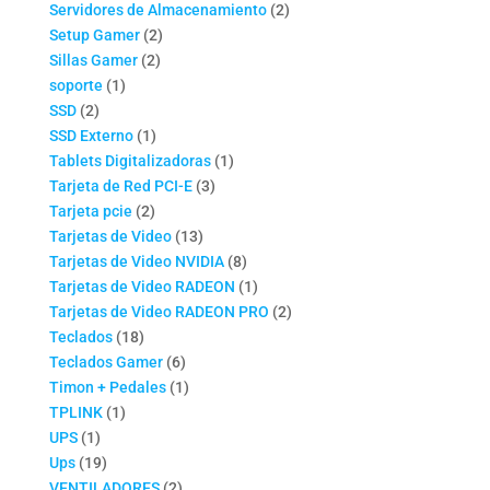
productos
2
Servidores de Almacenamiento
2
2
productos
Setup Gamer
2
2
productos
Sillas Gamer
2
1
productos
soporte
1
2
producto
SSD
2
productos
1
SSD Externo
1
producto
1
Tablets Digitalizadoras
1
3
producto
Tarjeta de Red PCI-E
3
2
productos
Tarjeta pcie
2
productos
13
Tarjetas de Video
13
productos
8
Tarjetas de Video NVIDIA
8
productos
1
Tarjetas de Video RADEON
1
producto
2
Tarjetas de Video RADEON PRO
2
18
productos
Teclados
18
productos
6
Teclados Gamer
6
productos
1
Timon + Pedales
1
1
producto
TPLINK
1
1
producto
UPS
1
producto
19
Ups
19
productos
2
VENTILADORES
2