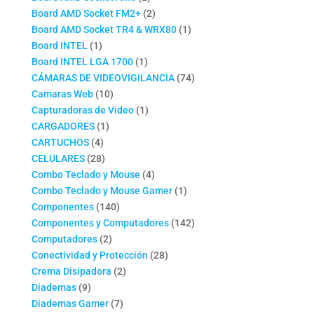
productos
2
Board AMD Socket FM2+
2
productos
1
Board AMD Socket TR4 & WRX80
1
1
producto
Board INTEL
1
producto
1
Board INTEL LGA 1700
1
producto
74
CÁMARAS DE VIDEOVIGILANCIA
74
10
productos
Camaras Web
10
productos
1
Capturadoras de Video
1
1
producto
CARGADORES
1
4
producto
CARTUCHOS
4
productos
28
CELULARES
28
productos
4
Combo Teclado y Mouse
4
productos
1
Combo Teclado y Mouse Gamer
1
140
producto
Componentes
140
productos
142
Componentes y Computadores
142
2
productos
Computadores
2
productos
28
Conectividad y Protección
28
2
productos
Crema Disipadora
2
9
productos
Diademas
9
productos
7
Diademas Gamer
7