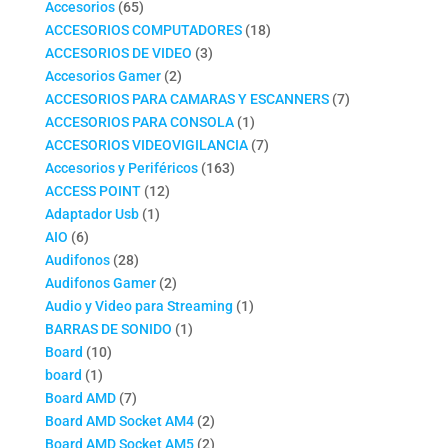
productos
65
Accesorios
65
productos
18
ACCESORIOS COMPUTADORES
18
3
productos
ACCESORIOS DE VIDEO
3
2
productos
Accesorios Gamer
2
productos
7
ACCESORIOS PARA CAMARAS Y ESCANNERS
7
1
productos
ACCESORIOS PARA CONSOLA
1
producto
7
ACCESORIOS VIDEOVIGILANCIA
7
163
productos
Accesorios y Periféricos
163
12
productos
ACCESS POINT
12
1
productos
Adaptador Usb
1
6
producto
AIO
6
productos
28
Audifonos
28
productos
2
Audifonos Gamer
2
productos
1
Audio y Video para Streaming
1
1
producto
BARRAS DE SONIDO
1
10
producto
Board
10
1
productos
board
1
producto
7
Board AMD
7
productos
2
Board AMD Socket AM4
2
productos
2
Board AMD Socket AM5
2