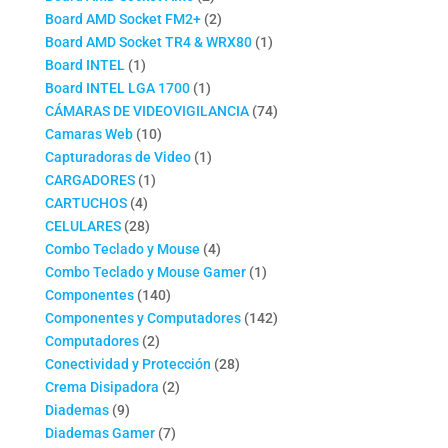
productos
2
Board AMD Socket FM2+
2
productos
1
Board AMD Socket TR4 & WRX80
1
1
producto
Board INTEL
1
producto
1
Board INTEL LGA 1700
1
producto
74
CÁMARAS DE VIDEOVIGILANCIA
74
10
productos
Camaras Web
10
productos
1
Capturadoras de Video
1
1
producto
CARGADORES
1
4
producto
CARTUCHOS
4
productos
28
CELULARES
28
productos
4
Combo Teclado y Mouse
4
productos
1
Combo Teclado y Mouse Gamer
1
140
producto
Componentes
140
productos
142
Componentes y Computadores
142
2
productos
Computadores
2
productos
28
Conectividad y Protección
28
2
productos
Crema Disipadora
2
9
productos
Diademas
9
productos
7
Diademas Gamer
7