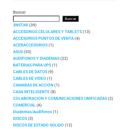
Buscar
Buscar
39
3NSTAR
39
productos
13
ACCESORIOS CELULARES Y TABLETS
13
4
productos
ACCESORIOS PUNTOS DE VENTA
4
1
productos
ACERACCESORIOS
1
33
producto
ASUS
33
productos
22
AUDIFONOS Y DIADEMAS
22
1
productos
BATERIAS PARA UPS
1
9
producto
CABLES DE DATOS
9
1
productos
CABLES DE VIDEO
1
producto
1
CAMARAS DE ACCION
1
8
producto
CASA INTELIGENTE
8
productos
2
COLABORACION Y COMUNICACIONES UNIFICADAS
2
6
productos
COMERCIAL
6
productos
1
Diademas/Audífonos
1
3
producto
DISCOS
3
productos
12
DISCOS DE ESTADO SOLIDO
12