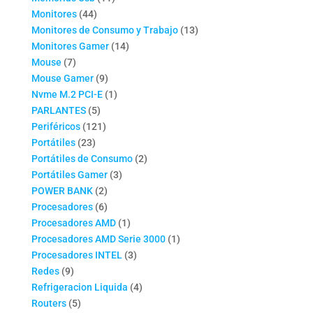
44
productos
Monitores
44
productos
13
Monitores de Consumo y Trabajo
13
14
productos
Monitores Gamer
14
7
productos
Mouse
7
productos
9
Mouse Gamer
9
productos
1
Nvme M.2 PCI-E
1
5
producto
PARLANTES
5
productos
121
Periféricos
121
23
productos
Portátiles
23
productos
2
Portátiles de Consumo
2
3
productos
Portátiles Gamer
3
2
productos
POWER BANK
2
productos
6
Procesadores
6
productos
1
Procesadores AMD
1
producto
1
Procesadores AMD Serie 3000
1
3
producto
Procesadores INTEL
3
9
productos
Redes
9
productos
4
Refrigeracion Liquida
4
5
productos
Routers
5