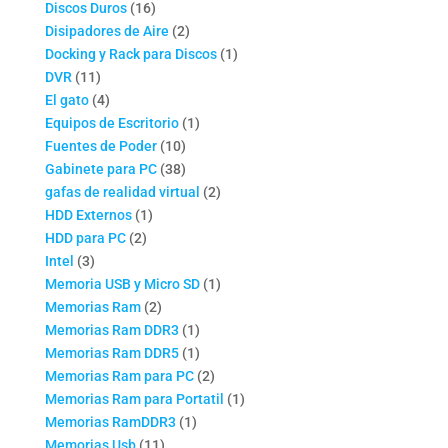
16
productos
Discos Duros
16
productos
2
Disipadores de Aire
2
productos
1
Docking y Rack para Discos
1
11
producto
DVR
11
productos
4
El gato
4
productos
1
Equipos de Escritorio
1
10
producto
Fuentes de Poder
10
productos
38
Gabinete para PC
38
productos
2
gafas de realidad virtual
2
1
productos
HDD Externos
1
2
producto
HDD para PC
2
3
productos
Intel
3
productos
1
Memoria USB y Micro SD
1
2
producto
Memorias Ram
2
productos
1
Memorias Ram DDR3
1
producto
1
Memorias Ram DDR5
1
producto
2
Memorias Ram para PC
2
productos
1
Memorias Ram para Portatil
1
1
producto
Memorias RamDDR3
1
11
producto
Memorias Usb
11