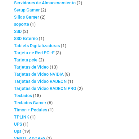
productos
2
Servidores de Almacenamiento
2
2
productos
Setup Gamer
2
2
productos
Sillas Gamer
2
1
productos
soporte
1
2
producto
SSD
2
productos
1
SSD Externo
1
producto
1
Tablets Digitalizadoras
1
3
producto
Tarjeta de Red PCI-E
3
2
productos
Tarjeta pcie
2
productos
13
Tarjetas de Video
13
productos
8
Tarjetas de Video NVIDIA
8
productos
1
Tarjetas de Video RADEON
1
producto
2
Tarjetas de Video RADEON PRO
2
18
productos
Teclados
18
productos
6
Teclados Gamer
6
productos
1
Timon + Pedales
1
1
producto
TPLINK
1
1
producto
UPS
1
producto
19
Ups
19
productos
2
VENTILADORES
2