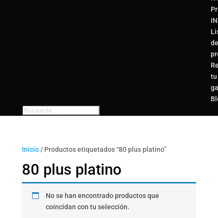
Pr
I
Li
d
pr
Re
tu
ga
Bl
Inicio
/ Productos etiquetados “80 plus platino”
80 plus platino
No se han encontrado productos que
coincidan con tu selección.