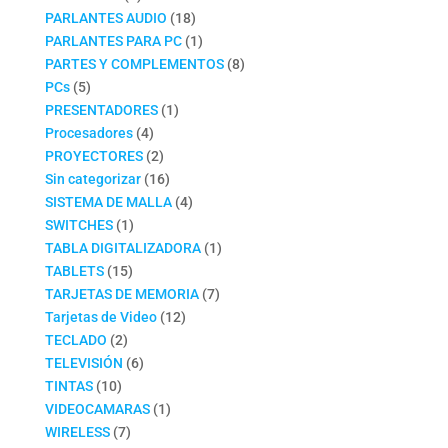
productos
18
PARLANTES AUDIO
18
productos
1
PARLANTES PARA PC
1
producto
8
PARTES Y COMPLEMENTOS
8
5
productos
PCs
5
productos
1
PRESENTADORES
1
4
producto
Procesadores
4
productos
2
PROYECTORES
2
productos
16
Sin categorizar
16
productos
4
SISTEMA DE MALLA
4
1
productos
SWITCHES
1
producto
1
TABLA DIGITALIZADORA
1
15
producto
TABLETS
15
productos
7
TARJETAS DE MEMORIA
7
12
productos
Tarjetas de Video
12
2
productos
TECLADO
2
productos
6
TELEVISIÓN
6
10
productos
TINTAS
10
productos
1
VIDEOCAMARAS
1
7
producto
WIRELESS
7