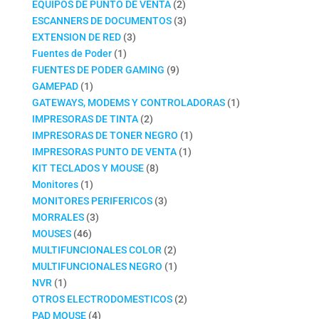
productos
2
EQUIPOS DE PUNTO DE VENTA
2
productos
3
ESCANNERS DE DOCUMENTOS
3
3
productos
EXTENSION DE RED
3
1
productos
Fuentes de Poder
1
producto
9
FUENTES DE PODER GAMING
9
1
productos
GAMEPAD
1
producto
1
GATEWAYS, MODEMS Y CONTROLADORAS
1
2
producto
IMPRESORAS DE TINTA
2
productos
1
IMPRESORAS DE TONER NEGRO
1
1
producto
IMPRESORAS PUNTO DE VENTA
1
8
producto
KIT TECLADOS Y MOUSE
8
1
productos
Monitores
1
producto
3
MONITORES PERIFERICOS
3
3
productos
MORRALES
3
46
productos
MOUSES
46
productos
2
MULTIFUNCIONALES COLOR
2
productos
1
MULTIFUNCIONALES NEGRO
1
1
producto
NVR
1
producto
2
OTROS ELECTRODOMESTICOS
2
4
productos
PAD MOUSE
4