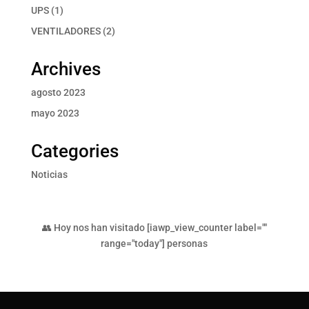
productos
1
UPS
1
producto
2
VENTILADORES
2
productos
Archives
agosto 2023
mayo 2023
Categories
Noticias
👥 Hoy nos han visitado [iawp_view_counter label=""
range="today"] personas