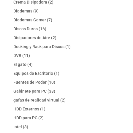
2
Crema Disipadora
2
productos
9
Diademas
9
productos
7
Diademas Gamer
7
productos
16
Discos Duros
16
productos
2
Disipadores de Aire
2
productos
1
Docking y Rack para Discos
1
producto
11
DVR
11
productos
4
El gato
4
productos
1
Equipos de Escritorio
1
producto
10
Fuentes de Poder
10
productos
38
Gabinete para PC
38
productos
2
gafas de realidad virtual
2
productos
1
HDD Externos
1
producto
2
HDD para PC
2
productos
3
Intel
3