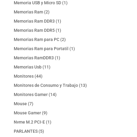
productos
1
Memoria USB y Micro SD
1
producto
2
Memorias Ram
2
productos
1
Memorias Ram DDR3
1
producto
1
Memorias Ram DDR5
1
producto
2
Memorias Ram para PC
2
productos
1
Memorias Ram para Portatil
1
producto
1
Memorias RamDDR3
1
producto
11
Memorias Usb
11
productos
44
Monitores
44
productos
13
Monitores de Consumo y Trabajo
13
productos
14
Monitores Gamer
14
productos
7
Mouse
7
productos
9
Mouse Gamer
9
productos
1
Nvme M.2 PCI-E
1
producto
5
PARLANTES
5