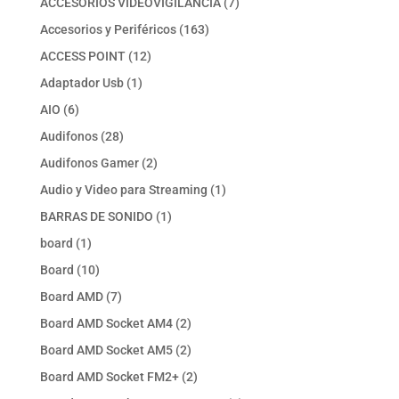
7
ACCESORIOS VIDEOVIGILANCIA
7
productos
163
Accesorios y Periféricos
163
productos
12
ACCESS POINT
12
productos
1
Adaptador Usb
1
producto
6
AIO
6
productos
28
Audifonos
28
productos
2
Audifonos Gamer
2
productos
1
Audio y Video para Streaming
1
producto
1
BARRAS DE SONIDO
1
producto
1
board
1
producto
10
Board
10
productos
7
Board AMD
7
productos
2
Board AMD Socket AM4
2
productos
2
Board AMD Socket AM5
2
productos
2
Board AMD Socket FM2+
2
productos