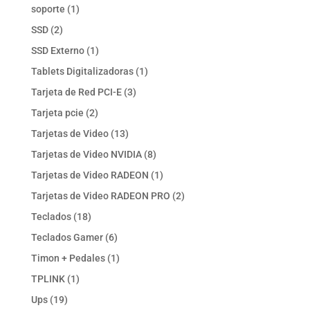
productos
1
soporte
1
producto
2
SSD
2
productos
1
SSD Externo
1
producto
1
Tablets Digitalizadoras
1
producto
3
Tarjeta de Red PCI-E
3
productos
2
Tarjeta pcie
2
productos
13
Tarjetas de Video
13
productos
8
Tarjetas de Video NVIDIA
8
productos
1
Tarjetas de Video RADEON
1
producto
2
Tarjetas de Video RADEON PRO
2
productos
18
Teclados
18
productos
6
Teclados Gamer
6
productos
1
Timon + Pedales
1
producto
1
TPLINK
1
producto
19
Ups
19