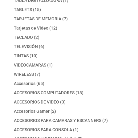
TABLA DIGITALIZADORA
1
producto
15
TABLETS
15
productos
7
TARJETAS DE MEMORIA
7
productos
12
Tarjetas de Video
12
productos
2
TECLADO
2
productos
6
TELEVISIÓN
6
productos
10
TINTAS
10
productos
1
VIDEOCAMARAS
1
producto
7
WIRELESS
7
productos
65
Accesorios
65
productos
18
ACCESORIOS COMPUTADORES
18
productos
3
ACCESORIOS DE VIDEO
3
productos
2
Accesorios Gamer
2
productos
7
ACCESORIOS PARA CAMARAS Y ESCANNERS
7
productos
1
ACCESORIOS PARA CONSOLA
1
producto