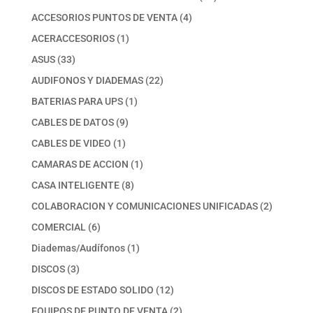
productos
4
ACCESORIOS PUNTOS DE VENTA
4
productos
1
ACERACCESORIOS
1
producto
33
ASUS
33
productos
22
AUDIFONOS Y DIADEMAS
22
productos
1
BATERIAS PARA UPS
1
producto
9
CABLES DE DATOS
9
productos
1
CABLES DE VIDEO
1
producto
1
CAMARAS DE ACCION
1
producto
8
CASA INTELIGENTE
8
productos
2
COLABORACION Y COMUNICACIONES UNIFICADAS
2
productos
6
COMERCIAL
6
productos
1
Diademas/Audífonos
1
producto
3
DISCOS
3
productos
12
DISCOS DE ESTADO SOLIDO
12
productos
2
EQUIPOS DE PUNTO DE VENTA
2