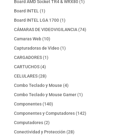
1
Board AMD Socket TR4 & WRX80
1
producto
1
Board INTEL
1
producto
1
Board INTEL LGA 1700
1
producto
74
CÁMARAS DE VIDEOVIGILANCIA
74
productos
10
Camaras Web
10
productos
1
Capturadoras de Video
1
producto
1
CARGADORES
1
producto
4
CARTUCHOS
4
productos
28
CELULARES
28
productos
4
Combo Teclado y Mouse
4
productos
1
Combo Teclado y Mouse Gamer
1
producto
140
Componentes
140
productos
142
Componentes y Computadores
142
productos
2
Computadores
2
productos
28
Conectividad y Protección
28
productos