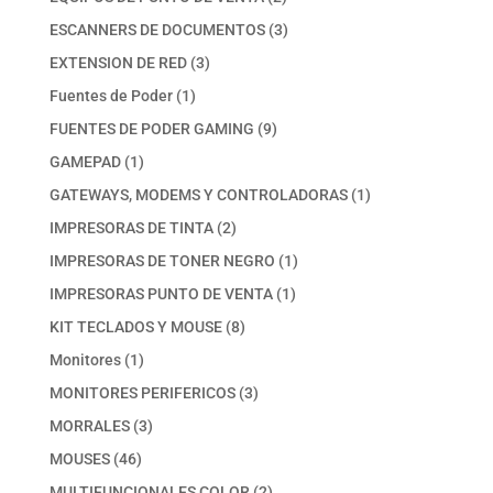
productos
3
ESCANNERS DE DOCUMENTOS
3
productos
3
EXTENSION DE RED
3
productos
1
Fuentes de Poder
1
producto
9
FUENTES DE PODER GAMING
9
productos
1
GAMEPAD
1
producto
1
GATEWAYS, MODEMS Y CONTROLADORAS
1
producto
2
IMPRESORAS DE TINTA
2
productos
1
IMPRESORAS DE TONER NEGRO
1
producto
1
IMPRESORAS PUNTO DE VENTA
1
producto
8
KIT TECLADOS Y MOUSE
8
productos
1
Monitores
1
producto
3
MONITORES PERIFERICOS
3
productos
3
MORRALES
3
productos
46
MOUSES
46
productos
2
MULTIFUNCIONALES COLOR
2