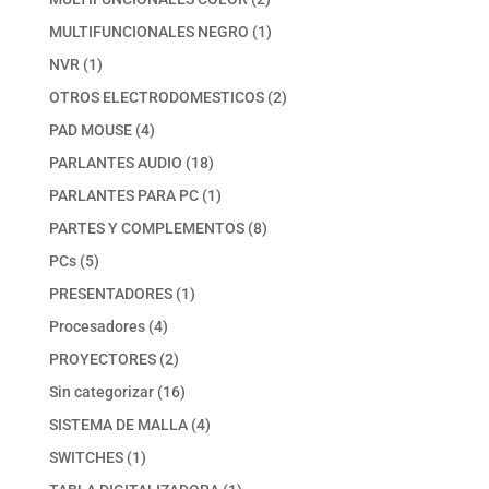
productos
1
MULTIFUNCIONALES NEGRO
1
producto
1
NVR
1
producto
2
OTROS ELECTRODOMESTICOS
2
productos
4
PAD MOUSE
4
productos
18
PARLANTES AUDIO
18
productos
1
PARLANTES PARA PC
1
producto
8
PARTES Y COMPLEMENTOS
8
productos
5
PCs
5
productos
1
PRESENTADORES
1
producto
4
Procesadores
4
productos
2
PROYECTORES
2
productos
16
Sin categorizar
16
productos
4
SISTEMA DE MALLA
4
productos
1
SWITCHES
1
producto
1