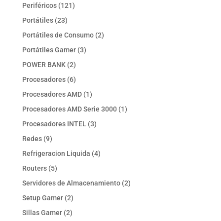
productos
121
Periféricos
121
productos
23
Portátiles
23
productos
2
Portátiles de Consumo
2
productos
3
Portátiles Gamer
3
productos
2
POWER BANK
2
productos
6
Procesadores
6
productos
1
Procesadores AMD
1
producto
1
Procesadores AMD Serie 3000
1
producto
3
Procesadores INTEL
3
productos
9
Redes
9
productos
4
Refrigeracion Liquida
4
productos
5
Routers
5
productos
2
Servidores de Almacenamiento
2
productos
2
Setup Gamer
2
productos
2
Sillas Gamer
2