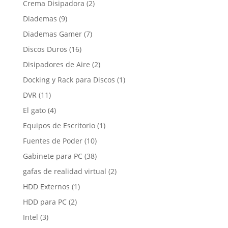
2
Crema Disipadora
2
productos
9
Diademas
9
productos
7
Diademas Gamer
7
productos
16
Discos Duros
16
productos
2
Disipadores de Aire
2
productos
1
Docking y Rack para Discos
1
producto
11
DVR
11
productos
4
El gato
4
productos
1
Equipos de Escritorio
1
producto
10
Fuentes de Poder
10
productos
38
Gabinete para PC
38
productos
2
gafas de realidad virtual
2
productos
1
HDD Externos
1
producto
2
HDD para PC
2
productos
3
Intel
3