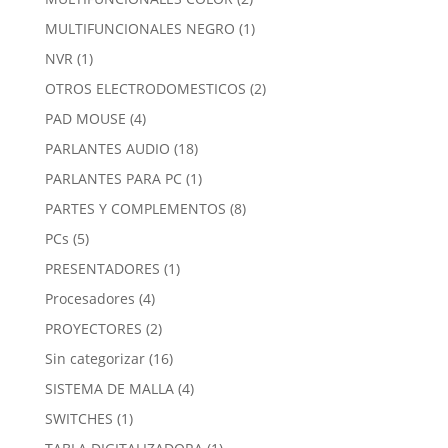
productos
1
MULTIFUNCIONALES NEGRO
1
producto
1
NVR
1
producto
2
OTROS ELECTRODOMESTICOS
2
productos
4
PAD MOUSE
4
productos
18
PARLANTES AUDIO
18
productos
1
PARLANTES PARA PC
1
producto
8
PARTES Y COMPLEMENTOS
8
productos
5
PCs
5
productos
1
PRESENTADORES
1
producto
4
Procesadores
4
productos
2
PROYECTORES
2
productos
16
Sin categorizar
16
productos
4
SISTEMA DE MALLA
4
productos
1
SWITCHES
1
producto
1