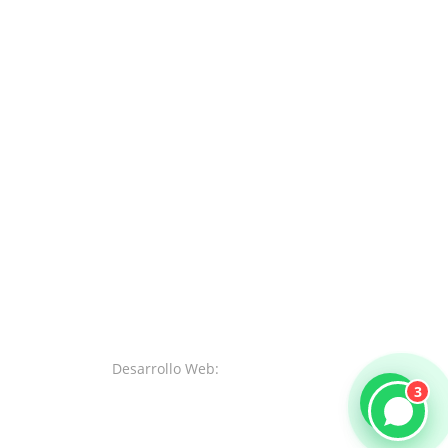
Desarrollo Web:
SystemsWeb.Net
3
necesitas ayuda