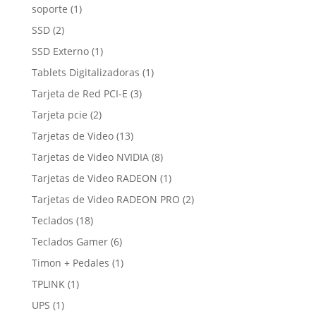
productos
1
soporte
1
producto
2
SSD
2
productos
1
SSD Externo
1
producto
1
Tablets Digitalizadoras
1
producto
3
Tarjeta de Red PCI-E
3
productos
2
Tarjeta pcie
2
productos
13
Tarjetas de Video
13
productos
8
Tarjetas de Video NVIDIA
8
productos
1
Tarjetas de Video RADEON
1
producto
2
Tarjetas de Video RADEON PRO
2
productos
18
Teclados
18
productos
6
Teclados Gamer
6
productos
1
Timon + Pedales
1
producto
1
TPLINK
1
producto
1
UPS
1