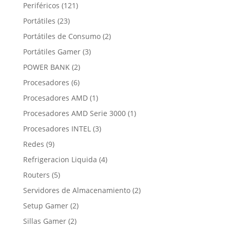
productos
121
Periféricos
121
productos
23
Portátiles
23
productos
2
Portátiles de Consumo
2
productos
3
Portátiles Gamer
3
productos
2
POWER BANK
2
productos
6
Procesadores
6
productos
1
Procesadores AMD
1
producto
1
Procesadores AMD Serie 3000
1
producto
3
Procesadores INTEL
3
productos
9
Redes
9
productos
4
Refrigeracion Liquida
4
productos
5
Routers
5
productos
2
Servidores de Almacenamiento
2
productos
2
Setup Gamer
2
productos
2
Sillas Gamer
2