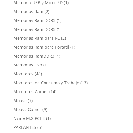
productos
1
Memoria USB y Micro SD
1
producto
2
Memorias Ram
2
productos
1
Memorias Ram DDR3
1
producto
1
Memorias Ram DDR5
1
producto
2
Memorias Ram para PC
2
productos
1
Memorias Ram para Portatil
1
producto
1
Memorias RamDDR3
1
producto
11
Memorias Usb
11
productos
44
Monitores
44
productos
13
Monitores de Consumo y Trabajo
13
productos
14
Monitores Gamer
14
productos
7
Mouse
7
productos
9
Mouse Gamer
9
productos
1
Nvme M.2 PCI-E
1
producto
5
PARLANTES
5