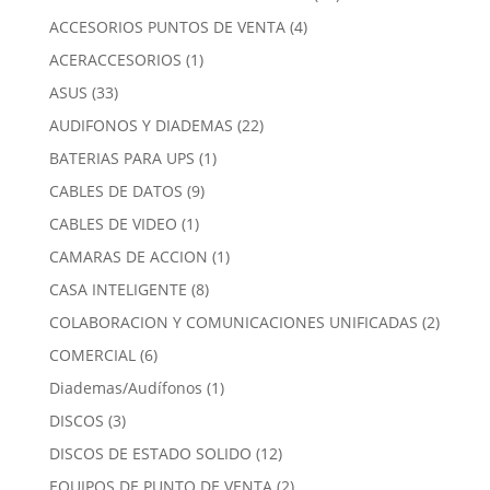
productos
4
ACCESORIOS PUNTOS DE VENTA
4
productos
1
ACERACCESORIOS
1
producto
33
ASUS
33
productos
22
AUDIFONOS Y DIADEMAS
22
productos
1
BATERIAS PARA UPS
1
producto
9
CABLES DE DATOS
9
productos
1
CABLES DE VIDEO
1
producto
1
CAMARAS DE ACCION
1
producto
8
CASA INTELIGENTE
8
productos
2
COLABORACION Y COMUNICACIONES UNIFICADAS
2
produc
6
COMERCIAL
6
productos
1
Diademas/Audífonos
1
producto
3
DISCOS
3
productos
12
DISCOS DE ESTADO SOLIDO
12
productos
2
EQUIPOS DE PUNTO DE VENTA
2