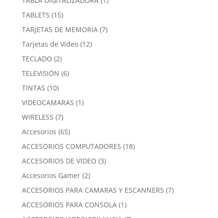
TABLA DIGITALIZADORA
1
producto
15
TABLETS
15
productos
7
TARJETAS DE MEMORIA
7
productos
12
Tarjetas de Video
12
productos
2
TECLADO
2
productos
6
TELEVISIÓN
6
productos
10
TINTAS
10
productos
1
VIDEOCAMARAS
1
producto
7
WIRELESS
7
productos
65
Accesorios
65
productos
18
ACCESORIOS COMPUTADORES
18
productos
3
ACCESORIOS DE VIDEO
3
productos
2
Accesorios Gamer
2
productos
7
ACCESORIOS PARA CAMARAS Y ESCANNERS
7
productos
1
ACCESORIOS PARA CONSOLA
1
producto