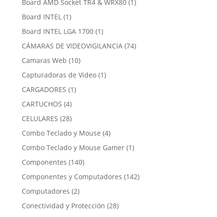
1
Board AMD Socket TR4 & WRX80
1
producto
1
Board INTEL
1
producto
1
Board INTEL LGA 1700
1
producto
74
CÁMARAS DE VIDEOVIGILANCIA
74
productos
10
Camaras Web
10
productos
1
Capturadoras de Video
1
producto
1
CARGADORES
1
producto
4
CARTUCHOS
4
productos
28
CELULARES
28
productos
4
Combo Teclado y Mouse
4
productos
1
Combo Teclado y Mouse Gamer
1
producto
140
Componentes
140
productos
142
Componentes y Computadores
142
productos
2
Computadores
2
productos
28
Conectividad y Protección
28
productos