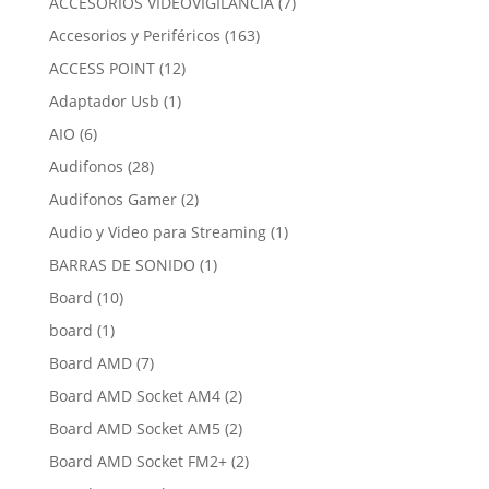
7
ACCESORIOS VIDEOVIGILANCIA
7
productos
163
Accesorios y Periféricos
163
productos
12
ACCESS POINT
12
productos
1
Adaptador Usb
1
producto
6
AIO
6
productos
28
Audifonos
28
productos
2
Audifonos Gamer
2
productos
1
Audio y Video para Streaming
1
producto
1
BARRAS DE SONIDO
1
producto
10
Board
10
productos
1
board
1
producto
7
Board AMD
7
productos
2
Board AMD Socket AM4
2
productos
2
Board AMD Socket AM5
2
productos
2
Board AMD Socket FM2+
2
productos