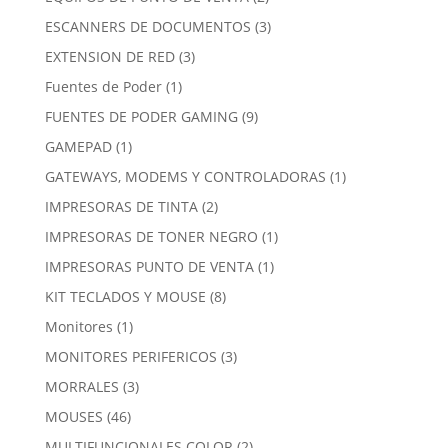
productos
3
ESCANNERS DE DOCUMENTOS
3
productos
3
EXTENSION DE RED
3
productos
1
Fuentes de Poder
1
producto
9
FUENTES DE PODER GAMING
9
productos
1
GAMEPAD
1
producto
1
GATEWAYS, MODEMS Y CONTROLADORAS
1
producto
2
IMPRESORAS DE TINTA
2
productos
1
IMPRESORAS DE TONER NEGRO
1
producto
1
IMPRESORAS PUNTO DE VENTA
1
producto
8
KIT TECLADOS Y MOUSE
8
productos
1
Monitores
1
producto
3
MONITORES PERIFERICOS
3
productos
3
MORRALES
3
productos
46
MOUSES
46
productos
2
MULTIFUNCIONALES COLOR
2