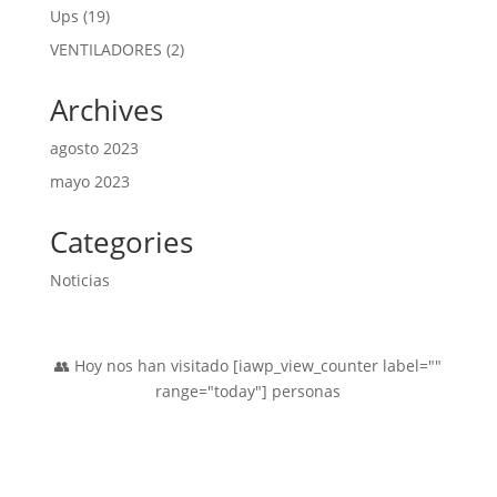
producto
19
Ups
19
productos
2
VENTILADORES
2
productos
Archives
agosto 2023
mayo 2023
Categories
Noticias
👥 Hoy nos han visitado [iawp_view_counter label=""
range="today"] personas