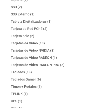
producto
2
SSD
2
productos
1
SSD Externo
1
producto
1
Tablets Digitalizadoras
1
producto
3
Tarjeta de Red PCI-E
3
productos
2
Tarjeta pcie
2
productos
13
Tarjetas de Video
13
productos
8
Tarjetas de Video NVIDIA
8
productos
1
Tarjetas de Video RADEON
1
producto
2
Tarjetas de Video RADEON PRO
2
productos
18
Teclados
18
productos
6
Teclados Gamer
6
productos
1
Timon + Pedales
1
producto
1
TPLINK
1
producto
1
UPS
1
producto
19