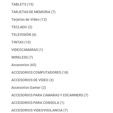
producto
15
TABLETS
15
productos
7
TARJETAS DE MEMORIA
7
productos
12
Tarjetas de Video
12
productos
2
TECLADO
2
productos
6
TELEVISIÓN
6
productos
10
TINTAS
10
productos
1
VIDEOCAMARAS
1
producto
7
WIRELESS
7
productos
65
Accesorios
65
productos
18
ACCESORIOS COMPUTADORES
18
productos
3
ACCESORIOS DE VIDEO
3
productos
2
Accesorios Gamer
2
productos
7
ACCESORIOS PARA CAMARAS Y ESCANNERS
7
productos
1
ACCESORIOS PARA CONSOLA
1
producto
7
ACCESORIOS VIDEOVIGILANCIA
7