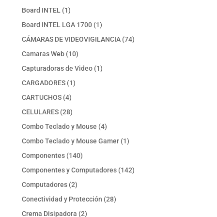
producto
1
Board INTEL
1
producto
1
Board INTEL LGA 1700
1
producto
74
CÁMARAS DE VIDEOVIGILANCIA
74
productos
10
Camaras Web
10
productos
1
Capturadoras de Video
1
producto
1
CARGADORES
1
producto
4
CARTUCHOS
4
productos
28
CELULARES
28
productos
4
Combo Teclado y Mouse
4
productos
1
Combo Teclado y Mouse Gamer
1
producto
140
Componentes
140
productos
142
Componentes y Computadores
142
productos
2
Computadores
2
productos
28
Conectividad y Protección
28
productos
2
Crema Disipadora
2