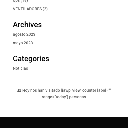
Ups
19
productos
2
VENTILADORES
2
productos
Archives
agosto 2023
mayo 2023
Categories
Noticias
👥 Hoy nos han visitado [iawp_view_counter label=""
range="today"] personas