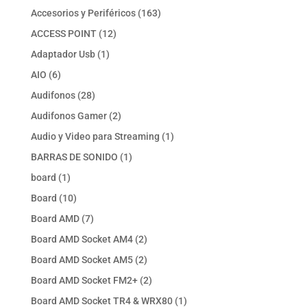
productos
163
Accesorios y Periféricos
163
productos
12
ACCESS POINT
12
productos
1
Adaptador Usb
1
producto
6
AIO
6
productos
28
Audifonos
28
productos
2
Audifonos Gamer
2
productos
1
Audio y Video para Streaming
1
producto
1
BARRAS DE SONIDO
1
producto
1
board
1
producto
10
Board
10
productos
7
Board AMD
7
productos
2
Board AMD Socket AM4
2
productos
2
Board AMD Socket AM5
2
productos
2
Board AMD Socket FM2+
2
productos
1
Board AMD Socket TR4 & WRX80
1