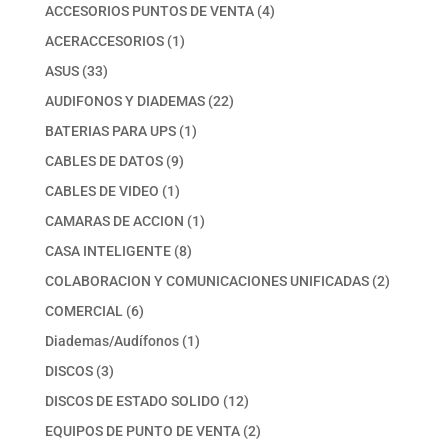
productos
4
ACCESORIOS PUNTOS DE VENTA
4
productos
1
ACERACCESORIOS
1
producto
33
ASUS
33
productos
22
AUDIFONOS Y DIADEMAS
22
productos
1
BATERIAS PARA UPS
1
producto
9
CABLES DE DATOS
9
productos
1
CABLES DE VIDEO
1
producto
1
CAMARAS DE ACCION
1
producto
8
CASA INTELIGENTE
8
productos
2
COLABORACION Y COMUNICACIONES UNIFICADAS
2
productos
6
COMERCIAL
6
productos
1
Diademas/Audífonos
1
producto
3
DISCOS
3
productos
12
DISCOS DE ESTADO SOLIDO
12
productos
2
EQUIPOS DE PUNTO DE VENTA
2