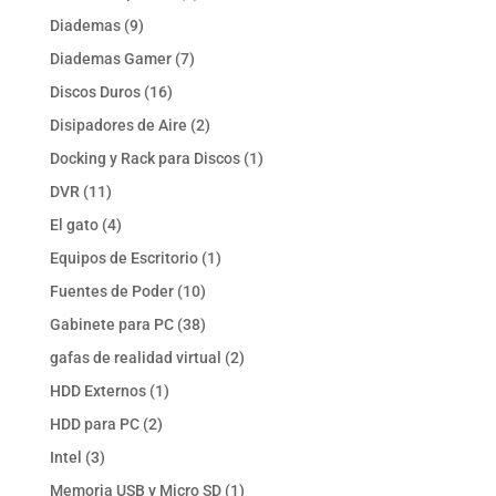
productos
9
Diademas
9
productos
7
Diademas Gamer
7
productos
16
Discos Duros
16
productos
2
Disipadores de Aire
2
productos
1
Docking y Rack para Discos
1
producto
11
DVR
11
productos
4
El gato
4
productos
1
Equipos de Escritorio
1
producto
10
Fuentes de Poder
10
productos
38
Gabinete para PC
38
productos
2
gafas de realidad virtual
2
productos
1
HDD Externos
1
producto
2
HDD para PC
2
productos
3
Intel
3
productos
1
Memoria USB y Micro SD
1