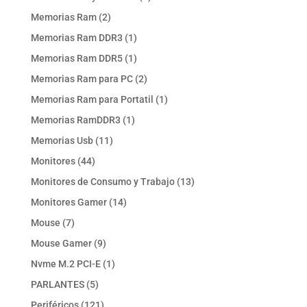
producto
2
Memorias Ram
2
productos
1
Memorias Ram DDR3
1
producto
1
Memorias Ram DDR5
1
producto
2
Memorias Ram para PC
2
productos
1
Memorias Ram para Portatil
1
producto
1
Memorias RamDDR3
1
producto
11
Memorias Usb
11
productos
44
Monitores
44
productos
13
Monitores de Consumo y Trabajo
13
productos
14
Monitores Gamer
14
productos
7
Mouse
7
productos
9
Mouse Gamer
9
productos
1
Nvme M.2 PCI-E
1
producto
5
PARLANTES
5
productos
121
Periféricos
121