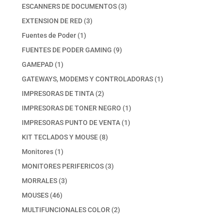
productos
3
ESCANNERS DE DOCUMENTOS
3
productos
3
EXTENSION DE RED
3
productos
1
Fuentes de Poder
1
producto
9
FUENTES DE PODER GAMING
9
productos
1
GAMEPAD
1
producto
1
GATEWAYS, MODEMS Y CONTROLADORAS
1
producto
2
IMPRESORAS DE TINTA
2
productos
1
IMPRESORAS DE TONER NEGRO
1
producto
1
IMPRESORAS PUNTO DE VENTA
1
producto
8
KIT TECLADOS Y MOUSE
8
productos
1
Monitores
1
producto
3
MONITORES PERIFERICOS
3
productos
3
MORRALES
3
productos
46
MOUSES
46
productos
2
MULTIFUNCIONALES COLOR
2