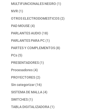
productos
1
MULTIFUNCIONALES NEGRO
1
producto
1
NVR
1
producto
2
OTROS ELECTRODOMESTICOS
2
productos
4
PAD MOUSE
4
productos
18
PARLANTES AUDIO
18
productos
1
PARLANTES PARA PC
1
producto
8
PARTES Y COMPLEMENTOS
8
productos
5
PCs
5
productos
1
PRESENTADORES
1
producto
4
Procesadores
4
productos
2
PROYECTORES
2
productos
16
Sin categorizar
16
productos
4
SISTEMA DE MALLA
4
productos
1
SWITCHES
1
producto
1
TABLA DIGITALIZADORA
1