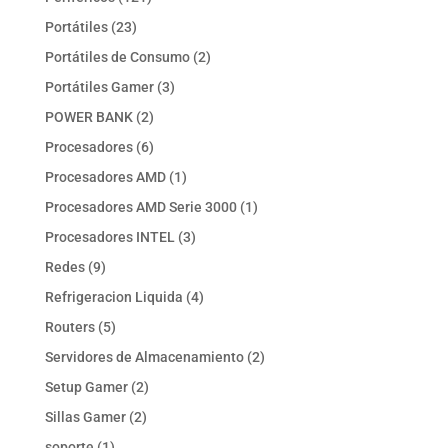
productos
23
Portátiles
23
productos
2
Portátiles de Consumo
2
productos
3
Portátiles Gamer
3
productos
2
POWER BANK
2
productos
6
Procesadores
6
productos
1
Procesadores AMD
1
producto
1
Procesadores AMD Serie 3000
1
producto
3
Procesadores INTEL
3
productos
9
Redes
9
productos
4
Refrigeracion Liquida
4
productos
5
Routers
5
productos
2
Servidores de Almacenamiento
2
productos
2
Setup Gamer
2
productos
2
Sillas Gamer
2
productos
1
soporte
1