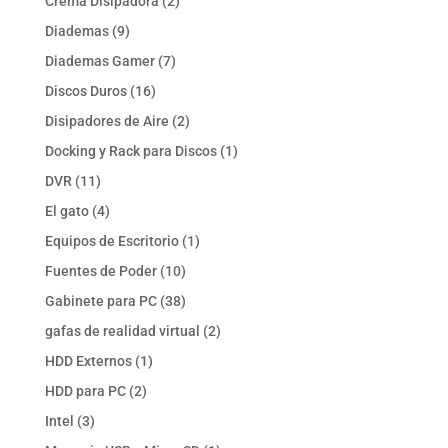
2
Crema Disipadora
2
productos
9
Diademas
9
productos
7
Diademas Gamer
7
productos
16
Discos Duros
16
productos
2
Disipadores de Aire
2
productos
1
Docking y Rack para Discos
1
producto
11
DVR
11
productos
4
El gato
4
productos
1
Equipos de Escritorio
1
producto
10
Fuentes de Poder
10
productos
38
Gabinete para PC
38
productos
2
gafas de realidad virtual
2
productos
1
HDD Externos
1
producto
2
HDD para PC
2
productos
3
Intel
3
productos