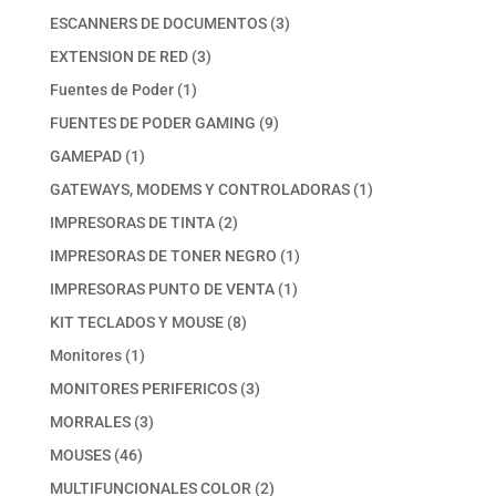
productos
3
ESCANNERS DE DOCUMENTOS
3
productos
3
EXTENSION DE RED
3
productos
1
Fuentes de Poder
1
producto
9
FUENTES DE PODER GAMING
9
productos
1
GAMEPAD
1
producto
1
GATEWAYS, MODEMS Y CONTROLADORAS
1
producto
2
IMPRESORAS DE TINTA
2
productos
1
IMPRESORAS DE TONER NEGRO
1
producto
1
IMPRESORAS PUNTO DE VENTA
1
producto
8
KIT TECLADOS Y MOUSE
8
productos
1
Monitores
1
producto
3
MONITORES PERIFERICOS
3
productos
3
MORRALES
3
productos
46
MOUSES
46
productos
2
MULTIFUNCIONALES COLOR
2