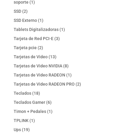
1
soporte
1
producto
2
SSD
2
productos
1
SSD Externo
1
producto
1
Tablets Digitalizadoras
1
producto
3
Tarjeta de Red PCI-E
3
productos
2
Tarjeta pcie
2
productos
13
Tarjetas de Video
13
productos
8
Tarjetas de Video NVIDIA
8
productos
1
Tarjetas de Video RADEON
1
producto
2
Tarjetas de Video RADEON PRO
2
productos
18
Teclados
18
productos
6
Teclados Gamer
6
productos
1
Timon + Pedales
1
producto
1
TPLINK
1
producto
19
Ups
19