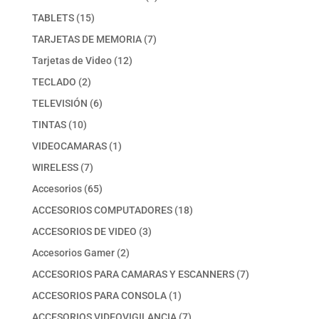
producto
15
TABLETS
15
productos
7
TARJETAS DE MEMORIA
7
productos
12
Tarjetas de Video
12
productos
2
TECLADO
2
productos
6
TELEVISIÓN
6
productos
10
TINTAS
10
productos
1
VIDEOCAMARAS
1
producto
7
WIRELESS
7
productos
65
Accesorios
65
productos
18
ACCESORIOS COMPUTADORES
18
productos
3
ACCESORIOS DE VIDEO
3
productos
2
Accesorios Gamer
2
productos
7
ACCESORIOS PARA CAMARAS Y ESCANNERS
7
productos
1
ACCESORIOS PARA CONSOLA
1
producto
7
ACCESORIOS VIDEOVIGILANCIA
7