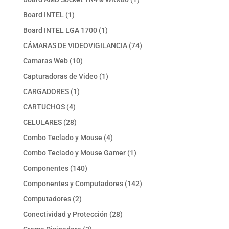
producto
1
Board INTEL
1
producto
1
Board INTEL LGA 1700
1
producto
74
CÁMARAS DE VIDEOVIGILANCIA
74
productos
10
Camaras Web
10
productos
1
Capturadoras de Video
1
producto
1
CARGADORES
1
producto
4
CARTUCHOS
4
productos
28
CELULARES
28
productos
4
Combo Teclado y Mouse
4
productos
1
Combo Teclado y Mouse Gamer
1
producto
140
Componentes
140
productos
142
Componentes y Computadores
142
productos
2
Computadores
2
productos
28
Conectividad y Protección
28
productos