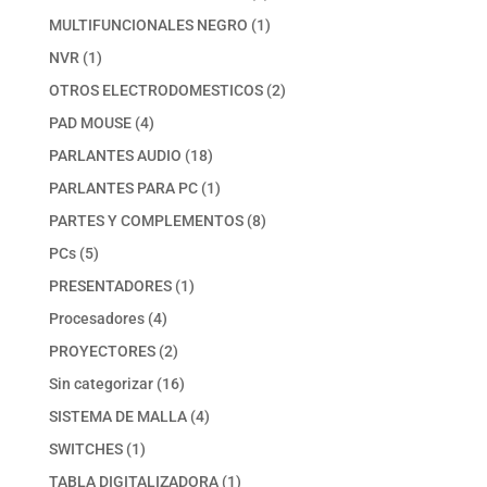
productos
1
MULTIFUNCIONALES NEGRO
1
producto
1
NVR
1
producto
2
OTROS ELECTRODOMESTICOS
2
productos
4
PAD MOUSE
4
productos
18
PARLANTES AUDIO
18
productos
1
PARLANTES PARA PC
1
producto
8
PARTES Y COMPLEMENTOS
8
productos
5
PCs
5
productos
1
PRESENTADORES
1
producto
4
Procesadores
4
productos
2
PROYECTORES
2
productos
16
Sin categorizar
16
productos
4
SISTEMA DE MALLA
4
productos
1
SWITCHES
1
producto
1
TABLA DIGITALIZADORA
1