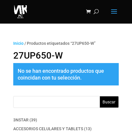
Inicio
/ Productos etiquetados “27UP650-W”
27UP650-W
No se han encontrado productos que
coincidan con tu selección.
Buscar
39
3NSTAR
39
productos
13
ACCESORIOS CELULARES Y TABLETS
13