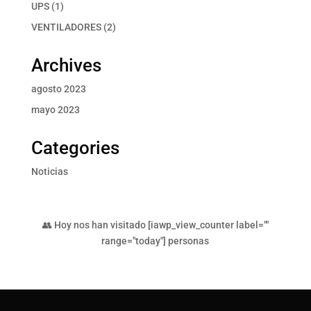
productos
1
UPS
1
producto
2
VENTILADORES
2
productos
Archives
agosto 2023
mayo 2023
Categories
Noticias
👥 Hoy nos han visitado [iawp_view_counter label=""
range="today"] personas