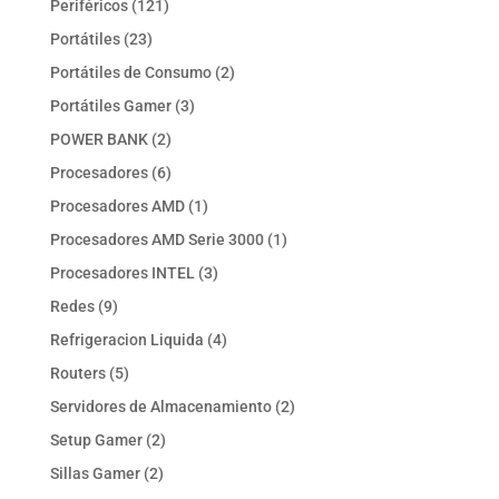
121
Periféricos
121
productos
23
Portátiles
23
productos
2
Portátiles de Consumo
2
productos
3
Portátiles Gamer
3
productos
2
POWER BANK
2
productos
6
Procesadores
6
productos
1
Procesadores AMD
1
producto
1
Procesadores AMD Serie 3000
1
producto
3
Procesadores INTEL
3
productos
9
Redes
9
productos
4
Refrigeracion Liquida
4
productos
5
Routers
5
productos
2
Servidores de Almacenamiento
2
productos
2
Setup Gamer
2
productos
2
Sillas Gamer
2
productos