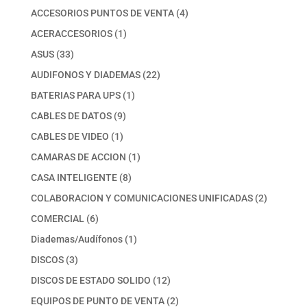
productos
4
ACCESORIOS PUNTOS DE VENTA
4
productos
1
ACERACCESORIOS
1
producto
33
ASUS
33
productos
22
AUDIFONOS Y DIADEMAS
22
productos
1
BATERIAS PARA UPS
1
producto
9
CABLES DE DATOS
9
productos
1
CABLES DE VIDEO
1
producto
1
CAMARAS DE ACCION
1
producto
8
CASA INTELIGENTE
8
productos
2
COLABORACION Y COMUNICACIONES UNIFICADAS
2
productos
6
COMERCIAL
6
productos
1
Diademas/Audífonos
1
producto
3
DISCOS
3
productos
12
DISCOS DE ESTADO SOLIDO
12
productos
2
EQUIPOS DE PUNTO DE VENTA
2