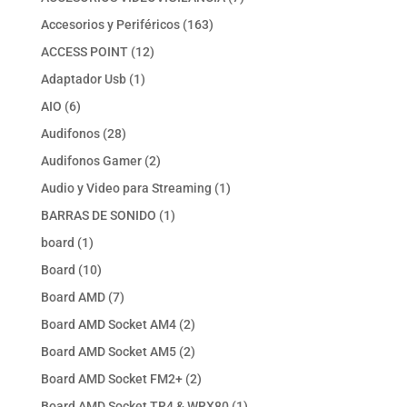
productos
163
Accesorios y Periféricos
163
productos
12
ACCESS POINT
12
productos
1
Adaptador Usb
1
producto
6
AIO
6
productos
28
Audifonos
28
productos
2
Audifonos Gamer
2
productos
1
Audio y Video para Streaming
1
producto
1
BARRAS DE SONIDO
1
producto
1
board
1
producto
10
Board
10
productos
7
Board AMD
7
productos
2
Board AMD Socket AM4
2
productos
2
Board AMD Socket AM5
2
productos
2
Board AMD Socket FM2+
2
productos
1
Board AMD Socket TR4 & WRX80
1