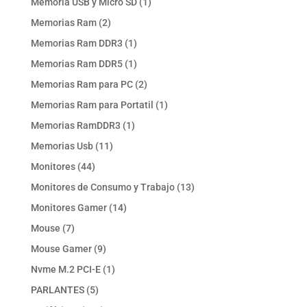
1
Memoria USB y Micro SD
1
producto
2
Memorias Ram
2
productos
1
Memorias Ram DDR3
1
producto
1
Memorias Ram DDR5
1
producto
2
Memorias Ram para PC
2
productos
1
Memorias Ram para Portatil
1
producto
1
Memorias RamDDR3
1
producto
11
Memorias Usb
11
productos
44
Monitores
44
productos
13
Monitores de Consumo y Trabajo
13
productos
14
Monitores Gamer
14
productos
7
Mouse
7
productos
9
Mouse Gamer
9
productos
1
Nvme M.2 PCI-E
1
producto
5
PARLANTES
5
productos