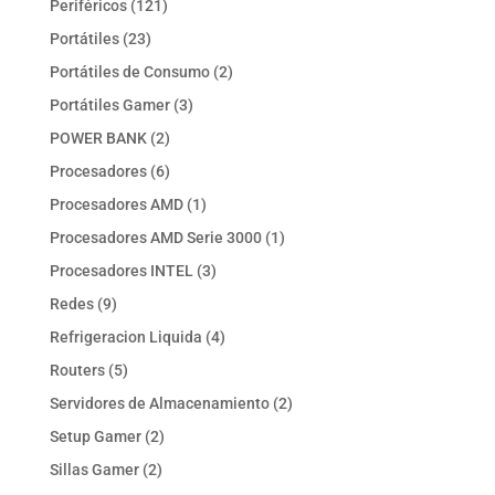
121
Periféricos
121
productos
23
Portátiles
23
productos
2
Portátiles de Consumo
2
productos
3
Portátiles Gamer
3
productos
2
POWER BANK
2
productos
6
Procesadores
6
productos
1
Procesadores AMD
1
producto
1
Procesadores AMD Serie 3000
1
producto
3
Procesadores INTEL
3
productos
9
Redes
9
productos
4
Refrigeracion Liquida
4
productos
5
Routers
5
productos
2
Servidores de Almacenamiento
2
productos
2
Setup Gamer
2
productos
2
Sillas Gamer
2
productos