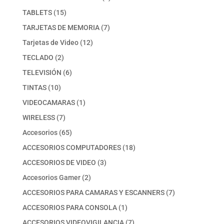
producto
15
TABLETS
15
productos
7
TARJETAS DE MEMORIA
7
productos
12
Tarjetas de Video
12
productos
2
TECLADO
2
productos
6
TELEVISIÓN
6
productos
10
TINTAS
10
productos
1
VIDEOCAMARAS
1
producto
7
WIRELESS
7
productos
65
Accesorios
65
productos
18
ACCESORIOS COMPUTADORES
18
productos
3
ACCESORIOS DE VIDEO
3
productos
2
Accesorios Gamer
2
productos
7
ACCESORIOS PARA CAMARAS Y ESCANNERS
7
productos
1
ACCESORIOS PARA CONSOLA
1
producto
7
ACCESORIOS VIDEOVIGILANCIA
7