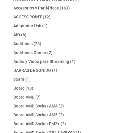
productos
163
Accesorios y Periféricos
163
productos
12
ACCESS POINT
12
productos
1
Adaptador Usb
1
producto
6
AIO
6
productos
28
Audifonos
28
productos
2
Audifonos Gamer
2
productos
1
Audio y Video para Streaming
1
producto
1
BARRAS DE SONIDO
1
producto
1
board
1
producto
10
Board
10
productos
7
Board AMD
7
productos
2
Board AMD Socket AM4
2
productos
2
Board AMD Socket AM5
2
productos
2
Board AMD Socket FM2+
2
productos
1
Board AMD Socket TR4 & WRX80
1