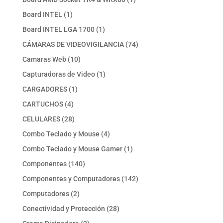
producto
1
Board INTEL
1
producto
1
Board INTEL LGA 1700
1
producto
74
CÁMARAS DE VIDEOVIGILANCIA
74
productos
10
Camaras Web
10
productos
1
Capturadoras de Video
1
producto
1
CARGADORES
1
producto
4
CARTUCHOS
4
productos
28
CELULARES
28
productos
4
Combo Teclado y Mouse
4
productos
1
Combo Teclado y Mouse Gamer
1
producto
140
Componentes
140
productos
142
Componentes y Computadores
142
productos
2
Computadores
2
productos
28
Conectividad y Protección
28
productos