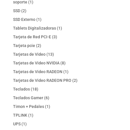
1
soporte
1
producto
2
SSD
2
productos
1
SSD Externo
1
producto
1
Tablets Digitalizadoras
1
producto
3
Tarjeta de Red PCI-E
3
productos
2
Tarjeta pcie
2
productos
13
Tarjetas de Video
13
productos
8
Tarjetas de Video NVIDIA
8
productos
1
Tarjetas de Video RADEON
1
producto
2
Tarjetas de Video RADEON PRO
2
productos
18
Teclados
18
productos
6
Teclados Gamer
6
productos
1
Timon + Pedales
1
producto
1
TPLINK
1
producto
1
UPS
1