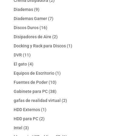
2
Crema Disipadora
2
productos
9
Diademas
9
productos
7
Diademas Gamer
7
productos
16
Discos Duros
16
productos
2
Disipadores de Aire
2
productos
1
Docking y Rack para Discos
1
producto
11
DVR
11
productos
4
El gato
4
productos
1
Equipos de Escritorio
1
producto
10
Fuentes de Poder
10
productos
38
Gabinete para PC
38
productos
2
gafas de realidad virtual
2
productos
1
HDD Externos
1
producto
2
HDD para PC
2
productos
3
Intel
3
productos