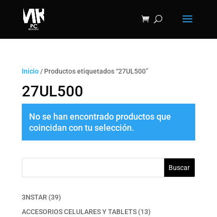
Inicio
/ Productos etiquetados “27UL500”
27UL500
No se han encontrado productos que
coincidan con tu selección.
Buscar
39
3NSTAR
39
productos
13
ACCESORIOS CELULARES Y TABLETS
13