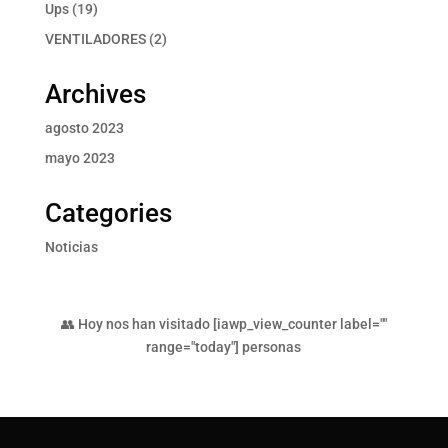
producto
19
Ups
19
productos
2
VENTILADORES
2
productos
Archives
agosto 2023
mayo 2023
Categories
Noticias
👥 Hoy nos han visitado [iawp_view_counter label=""
range="today"] personas