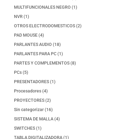
productos
1
MULTIFUNCIONALES NEGRO
1
producto
1
NVR
1
producto
2
OTROS ELECTRODOMESTICOS
2
productos
4
PAD MOUSE
4
productos
18
PARLANTES AUDIO
18
productos
1
PARLANTES PARA PC
1
producto
8
PARTES Y COMPLEMENTOS
8
productos
5
PCs
5
productos
1
PRESENTADORES
1
producto
4
Procesadores
4
productos
2
PROYECTORES
2
productos
16
Sin categorizar
16
productos
4
SISTEMA DE MALLA
4
productos
1
SWITCHES
1
producto
1
TABLA DIGITALIZADORA
1