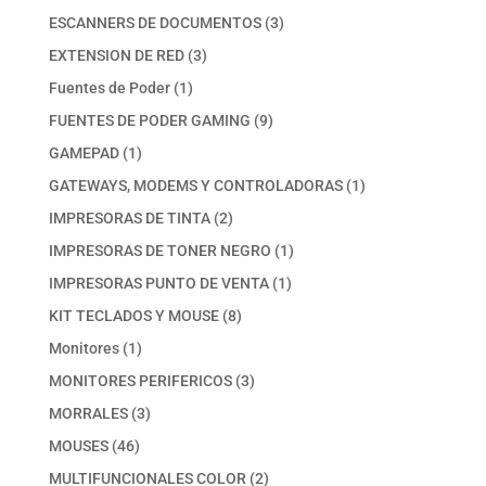
productos
3
ESCANNERS DE DOCUMENTOS
3
productos
3
EXTENSION DE RED
3
productos
1
Fuentes de Poder
1
producto
9
FUENTES DE PODER GAMING
9
productos
1
GAMEPAD
1
producto
1
GATEWAYS, MODEMS Y CONTROLADORAS
1
producto
2
IMPRESORAS DE TINTA
2
productos
1
IMPRESORAS DE TONER NEGRO
1
producto
1
IMPRESORAS PUNTO DE VENTA
1
producto
8
KIT TECLADOS Y MOUSE
8
productos
1
Monitores
1
producto
3
MONITORES PERIFERICOS
3
productos
3
MORRALES
3
productos
46
MOUSES
46
productos
2
MULTIFUNCIONALES COLOR
2