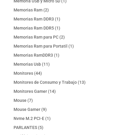
1
Memoria USB y Micro SD
1
producto
2
Memorias Ram
2
productos
1
Memorias Ram DDR3
1
producto
1
Memorias Ram DDR5
1
producto
2
Memorias Ram para PC
2
productos
1
Memorias Ram para Portatil
1
producto
1
Memorias RamDDR3
1
producto
11
Memorias Usb
11
productos
44
Monitores
44
productos
13
Monitores de Consumo y Trabajo
13
productos
14
Monitores Gamer
14
productos
7
Mouse
7
productos
9
Mouse Gamer
9
productos
1
Nvme M.2 PCI-E
1
producto
5
PARLANTES
5
productos