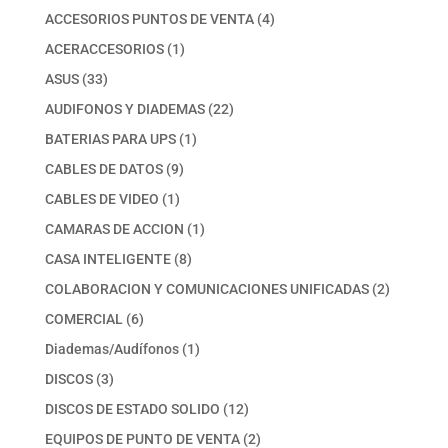
productos
4
ACCESORIOS PUNTOS DE VENTA
4
productos
1
ACERACCESORIOS
1
producto
33
ASUS
33
productos
22
AUDIFONOS Y DIADEMAS
22
productos
1
BATERIAS PARA UPS
1
producto
9
CABLES DE DATOS
9
productos
1
CABLES DE VIDEO
1
producto
1
CAMARAS DE ACCION
1
producto
8
CASA INTELIGENTE
8
productos
2
COLABORACION Y COMUNICACIONES UNIFICADAS
2
productos
6
COMERCIAL
6
productos
1
Diademas/Audífonos
1
producto
3
DISCOS
3
productos
12
DISCOS DE ESTADO SOLIDO
12
productos
2
EQUIPOS DE PUNTO DE VENTA
2