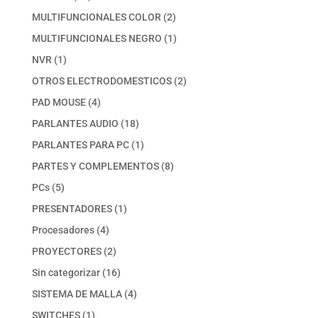
productos
2
MULTIFUNCIONALES COLOR
2
productos
1
MULTIFUNCIONALES NEGRO
1
producto
1
NVR
1
producto
2
OTROS ELECTRODOMESTICOS
2
productos
4
PAD MOUSE
4
productos
18
PARLANTES AUDIO
18
productos
1
PARLANTES PARA PC
1
producto
8
PARTES Y COMPLEMENTOS
8
productos
5
PCs
5
productos
1
PRESENTADORES
1
producto
4
Procesadores
4
productos
2
PROYECTORES
2
productos
16
Sin categorizar
16
productos
4
SISTEMA DE MALLA
4
productos
1
SWITCHES
1