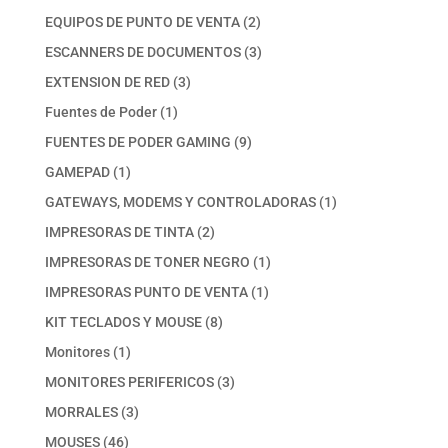
productos
2
EQUIPOS DE PUNTO DE VENTA
2
productos
3
ESCANNERS DE DOCUMENTOS
3
productos
3
EXTENSION DE RED
3
productos
1
Fuentes de Poder
1
producto
9
FUENTES DE PODER GAMING
9
productos
1
GAMEPAD
1
producto
1
GATEWAYS, MODEMS Y CONTROLADORAS
1
producto
2
IMPRESORAS DE TINTA
2
productos
1
IMPRESORAS DE TONER NEGRO
1
producto
1
IMPRESORAS PUNTO DE VENTA
1
producto
8
KIT TECLADOS Y MOUSE
8
productos
1
Monitores
1
producto
3
MONITORES PERIFERICOS
3
productos
3
MORRALES
3
productos
46
MOUSES
46