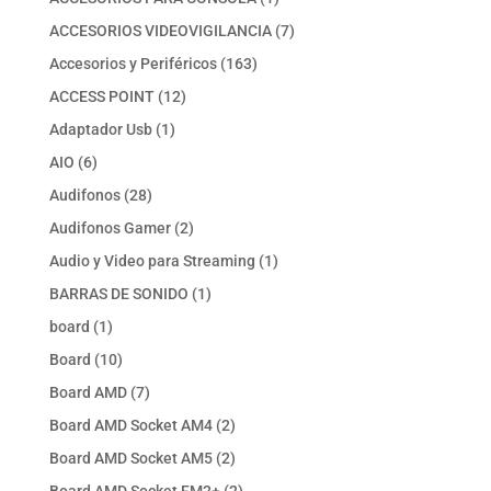
producto
7
ACCESORIOS VIDEOVIGILANCIA
7
productos
163
Accesorios y Periféricos
163
productos
12
ACCESS POINT
12
productos
1
Adaptador Usb
1
producto
6
AIO
6
productos
28
Audifonos
28
productos
2
Audifonos Gamer
2
productos
1
Audio y Video para Streaming
1
producto
1
BARRAS DE SONIDO
1
producto
1
board
1
producto
10
Board
10
productos
7
Board AMD
7
productos
2
Board AMD Socket AM4
2
productos
2
Board AMD Socket AM5
2
productos
2