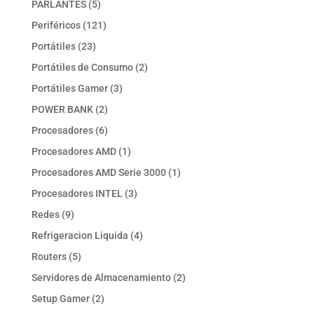
5
PARLANTES
5
productos
121
Periféricos
121
productos
23
Portátiles
23
productos
2
Portátiles de Consumo
2
productos
3
Portátiles Gamer
3
productos
2
POWER BANK
2
productos
6
Procesadores
6
productos
1
Procesadores AMD
1
producto
1
Procesadores AMD Serie 3000
1
producto
3
Procesadores INTEL
3
productos
9
Redes
9
productos
4
Refrigeracion Liquida
4
productos
5
Routers
5
productos
2
Servidores de Almacenamiento
2
productos
2
Setup Gamer
2