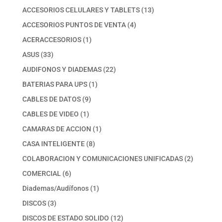
productos
13
ACCESORIOS CELULARES Y TABLETS
13
productos
4
ACCESORIOS PUNTOS DE VENTA
4
productos
1
ACERACCESORIOS
1
producto
33
ASUS
33
productos
22
AUDIFONOS Y DIADEMAS
22
productos
1
BATERIAS PARA UPS
1
producto
9
CABLES DE DATOS
9
productos
1
CABLES DE VIDEO
1
producto
1
CAMARAS DE ACCION
1
producto
8
CASA INTELIGENTE
8
productos
2
COLABORACION Y COMUNICACIONES UNIFICADAS
2
productos
6
COMERCIAL
6
productos
1
Diademas/Audífonos
1
producto
3
DISCOS
3
productos
12
DISCOS DE ESTADO SOLIDO
12