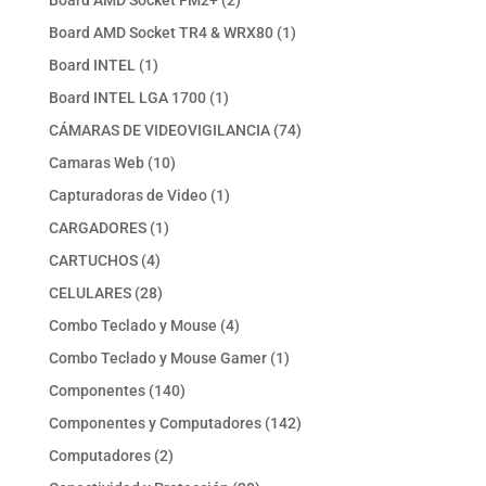
Board AMD Socket FM2+
2
productos
1
Board AMD Socket TR4 & WRX80
1
producto
1
Board INTEL
1
producto
1
Board INTEL LGA 1700
1
producto
74
CÁMARAS DE VIDEOVIGILANCIA
74
productos
10
Camaras Web
10
productos
1
Capturadoras de Video
1
producto
1
CARGADORES
1
producto
4
CARTUCHOS
4
productos
28
CELULARES
28
productos
4
Combo Teclado y Mouse
4
productos
1
Combo Teclado y Mouse Gamer
1
producto
140
Componentes
140
productos
142
Componentes y Computadores
142
productos
2
Computadores
2
productos