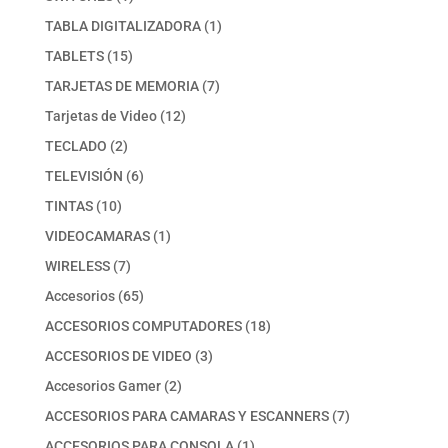
producto
1
TABLA DIGITALIZADORA
1
producto
15
TABLETS
15
productos
7
TARJETAS DE MEMORIA
7
productos
12
Tarjetas de Video
12
productos
2
TECLADO
2
productos
6
TELEVISIÓN
6
productos
10
TINTAS
10
productos
1
VIDEOCAMARAS
1
producto
7
WIRELESS
7
productos
65
Accesorios
65
productos
18
ACCESORIOS COMPUTADORES
18
productos
3
ACCESORIOS DE VIDEO
3
productos
2
Accesorios Gamer
2
productos
7
ACCESORIOS PARA CAMARAS Y ESCANNERS
7
productos
1
ACCESORIOS PARA CONSOLA
1