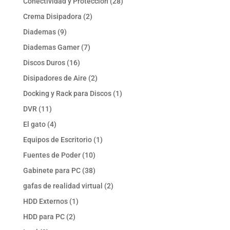
28
Conectividad y Protección
28
productos
2
Crema Disipadora
2
productos
9
Diademas
9
productos
7
Diademas Gamer
7
productos
16
Discos Duros
16
productos
2
Disipadores de Aire
2
productos
1
Docking y Rack para Discos
1
producto
11
DVR
11
productos
4
El gato
4
productos
1
Equipos de Escritorio
1
producto
10
Fuentes de Poder
10
productos
38
Gabinete para PC
38
productos
2
gafas de realidad virtual
2
productos
1
HDD Externos
1
producto
2
HDD para PC
2
productos