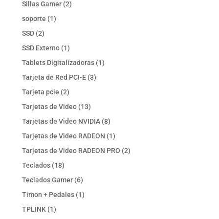
productos
2
Sillas Gamer
2
productos
1
soporte
1
producto
2
SSD
2
productos
1
SSD Externo
1
producto
1
Tablets Digitalizadoras
1
producto
3
Tarjeta de Red PCI-E
3
productos
2
Tarjeta pcie
2
productos
13
Tarjetas de Video
13
productos
8
Tarjetas de Video NVIDIA
8
productos
1
Tarjetas de Video RADEON
1
producto
2
Tarjetas de Video RADEON PRO
2
productos
18
Teclados
18
productos
6
Teclados Gamer
6
productos
1
Timon + Pedales
1
producto
1
TPLINK
1