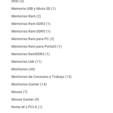
3
Intel
3
productos
1
Memoria USB y Micro SD
1
producto
2
Memorias Ram
2
productos
1
Memorias Ram DDR3
1
producto
1
Memorias Ram DDR5
1
producto
2
Memorias Ram para PC
2
productos
1
Memorias Ram para Portatil
1
producto
1
Memorias RamDDR3
1
producto
11
Memorias Usb
11
productos
44
Monitores
44
productos
13
Monitores de Consumo y Trabajo
13
productos
14
Monitores Gamer
14
productos
7
Mouse
7
productos
9
Mouse Gamer
9
productos
1
Nvme M.2 PCI-E
1
producto