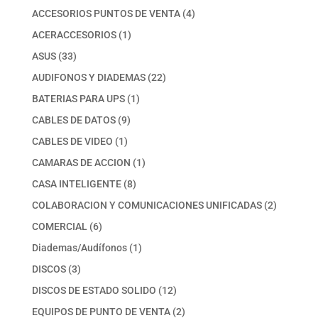
productos
4
ACCESORIOS PUNTOS DE VENTA
4
productos
1
ACERACCESORIOS
1
producto
33
ASUS
33
productos
22
AUDIFONOS Y DIADEMAS
22
productos
1
BATERIAS PARA UPS
1
producto
9
CABLES DE DATOS
9
productos
1
CABLES DE VIDEO
1
producto
1
CAMARAS DE ACCION
1
producto
8
CASA INTELIGENTE
8
productos
2
COLABORACION Y COMUNICACIONES UNIFICADAS
2
productos
6
COMERCIAL
6
productos
1
Diademas/Audífonos
1
producto
3
DISCOS
3
productos
12
DISCOS DE ESTADO SOLIDO
12
productos
2
EQUIPOS DE PUNTO DE VENTA
2