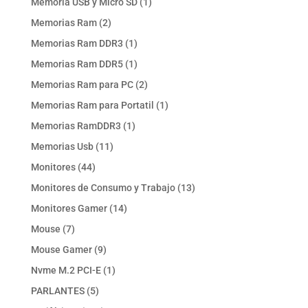
1
Memoria USB y Micro SD
1
producto
2
Memorias Ram
2
productos
1
Memorias Ram DDR3
1
producto
1
Memorias Ram DDR5
1
producto
2
Memorias Ram para PC
2
productos
1
Memorias Ram para Portatil
1
producto
1
Memorias RamDDR3
1
producto
11
Memorias Usb
11
productos
44
Monitores
44
productos
13
Monitores de Consumo y Trabajo
13
productos
14
Monitores Gamer
14
productos
7
Mouse
7
productos
9
Mouse Gamer
9
productos
1
Nvme M.2 PCI-E
1
producto
5
PARLANTES
5
productos