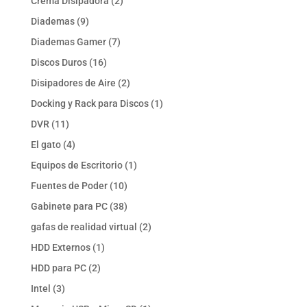
2
Crema Disipadora
2
productos
9
Diademas
9
productos
7
Diademas Gamer
7
productos
16
Discos Duros
16
productos
2
Disipadores de Aire
2
productos
1
Docking y Rack para Discos
1
producto
11
DVR
11
productos
4
El gato
4
productos
1
Equipos de Escritorio
1
producto
10
Fuentes de Poder
10
productos
38
Gabinete para PC
38
productos
2
gafas de realidad virtual
2
productos
1
HDD Externos
1
producto
2
HDD para PC
2
productos
3
Intel
3
productos