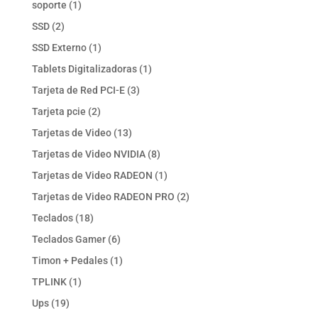
1
soporte
1
producto
2
SSD
2
productos
1
SSD Externo
1
producto
1
Tablets Digitalizadoras
1
producto
3
Tarjeta de Red PCI-E
3
productos
2
Tarjeta pcie
2
productos
13
Tarjetas de Video
13
productos
8
Tarjetas de Video NVIDIA
8
productos
1
Tarjetas de Video RADEON
1
producto
2
Tarjetas de Video RADEON PRO
2
productos
18
Teclados
18
productos
6
Teclados Gamer
6
productos
1
Timon + Pedales
1
producto
1
TPLINK
1
producto
19
Ups
19