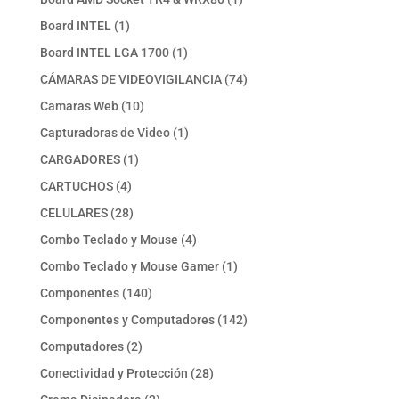
producto
1
Board INTEL
1
producto
1
Board INTEL LGA 1700
1
producto
74
CÁMARAS DE VIDEOVIGILANCIA
74
productos
10
Camaras Web
10
productos
1
Capturadoras de Video
1
producto
1
CARGADORES
1
producto
4
CARTUCHOS
4
productos
28
CELULARES
28
productos
4
Combo Teclado y Mouse
4
productos
1
Combo Teclado y Mouse Gamer
1
producto
140
Componentes
140
productos
142
Componentes y Computadores
142
productos
2
Computadores
2
productos
28
Conectividad y Protección
28
productos