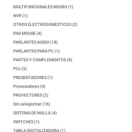
productos
1
MULTIFUNCIONALES NEGRO
1
producto
1
NVR
1
producto
2
OTROS ELECTRODOMESTICOS
2
productos
4
PAD MOUSE
4
productos
18
PARLANTES AUDIO
18
productos
1
PARLANTES PARA PC
1
producto
8
PARTES Y COMPLEMENTOS
8
productos
5
PCs
5
productos
1
PRESENTADORES
1
producto
4
Procesadores
4
productos
2
PROYECTORES
2
productos
16
Sin categorizar
16
productos
4
SISTEMA DE MALLA
4
productos
1
SWITCHES
1
producto
1
TABLA DIGITALIZADORA
1