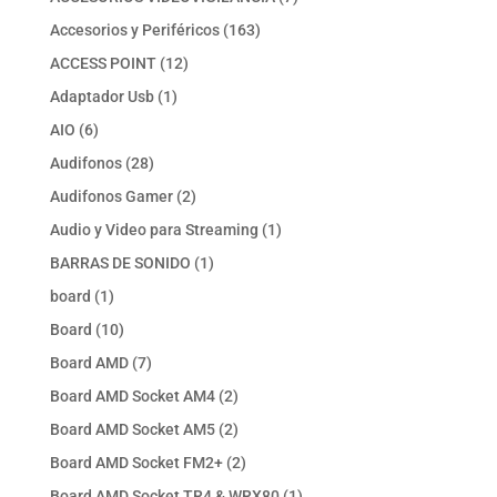
productos
163
Accesorios y Periféricos
163
productos
12
ACCESS POINT
12
productos
1
Adaptador Usb
1
producto
6
AIO
6
productos
28
Audifonos
28
productos
2
Audifonos Gamer
2
productos
1
Audio y Video para Streaming
1
producto
1
BARRAS DE SONIDO
1
producto
1
board
1
producto
10
Board
10
productos
7
Board AMD
7
productos
2
Board AMD Socket AM4
2
productos
2
Board AMD Socket AM5
2
productos
2
Board AMD Socket FM2+
2
productos
1
Board AMD Socket TR4 & WRX80
1