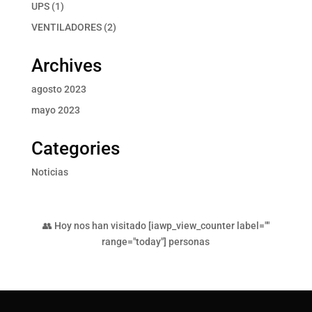
productos
1
UPS
1
producto
2
VENTILADORES
2
productos
Archives
agosto 2023
mayo 2023
Categories
Noticias
👥 Hoy nos han visitado [iawp_view_counter label=""
range="today"] personas