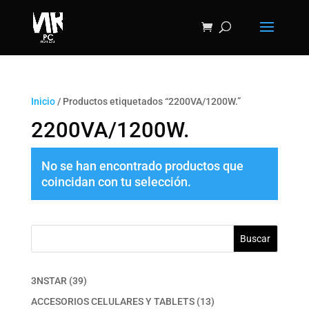
Inicio
/ Productos etiquetados “2200VA/1200W.”
2200VA/1200W.
No se han encontrado productos que
coincidan con tu selección.
Buscar
39
3NSTAR
39
productos
13
ACCESORIOS CELULARES Y TABLETS
13