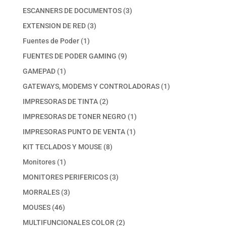
productos
3
ESCANNERS DE DOCUMENTOS
3
productos
3
EXTENSION DE RED
3
productos
1
Fuentes de Poder
1
producto
9
FUENTES DE PODER GAMING
9
productos
1
GAMEPAD
1
producto
1
GATEWAYS, MODEMS Y CONTROLADORAS
1
producto
2
IMPRESORAS DE TINTA
2
productos
1
IMPRESORAS DE TONER NEGRO
1
producto
1
IMPRESORAS PUNTO DE VENTA
1
producto
8
KIT TECLADOS Y MOUSE
8
productos
1
Monitores
1
producto
3
MONITORES PERIFERICOS
3
productos
3
MORRALES
3
productos
46
MOUSES
46
productos
2
MULTIFUNCIONALES COLOR
2