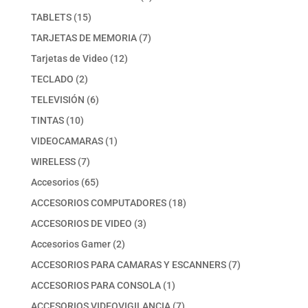
producto
15
TABLETS
15
productos
7
TARJETAS DE MEMORIA
7
productos
12
Tarjetas de Video
12
productos
2
TECLADO
2
productos
6
TELEVISIÓN
6
productos
10
TINTAS
10
productos
1
VIDEOCAMARAS
1
producto
7
WIRELESS
7
productos
65
Accesorios
65
productos
18
ACCESORIOS COMPUTADORES
18
productos
3
ACCESORIOS DE VIDEO
3
productos
2
Accesorios Gamer
2
productos
7
ACCESORIOS PARA CAMARAS Y ESCANNERS
7
productos
1
ACCESORIOS PARA CONSOLA
1
producto
7
ACCESORIOS VIDEOVIGILANCIA
7