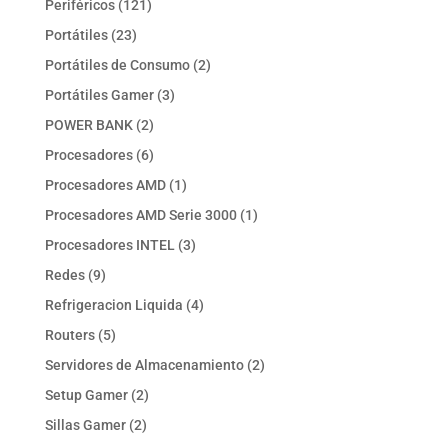
121
Periféricos
121
productos
23
Portátiles
23
productos
2
Portátiles de Consumo
2
productos
3
Portátiles Gamer
3
productos
2
POWER BANK
2
productos
6
Procesadores
6
productos
1
Procesadores AMD
1
producto
1
Procesadores AMD Serie 3000
1
producto
3
Procesadores INTEL
3
productos
9
Redes
9
productos
4
Refrigeracion Liquida
4
productos
5
Routers
5
productos
2
Servidores de Almacenamiento
2
productos
2
Setup Gamer
2
productos
2
Sillas Gamer
2
productos