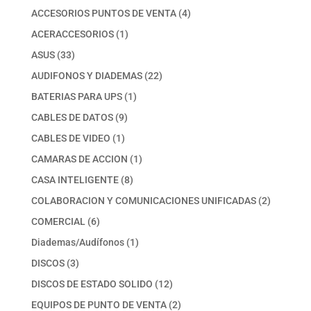
productos
4
ACCESORIOS PUNTOS DE VENTA
4
productos
1
ACERACCESORIOS
1
producto
33
ASUS
33
productos
22
AUDIFONOS Y DIADEMAS
22
productos
1
BATERIAS PARA UPS
1
producto
9
CABLES DE DATOS
9
productos
1
CABLES DE VIDEO
1
producto
1
CAMARAS DE ACCION
1
producto
8
CASA INTELIGENTE
8
productos
2
COLABORACION Y COMUNICACIONES UNIFICADAS
2
productos
6
COMERCIAL
6
productos
1
Diademas/Audífonos
1
producto
3
DISCOS
3
productos
12
DISCOS DE ESTADO SOLIDO
12
productos
2
EQUIPOS DE PUNTO DE VENTA
2