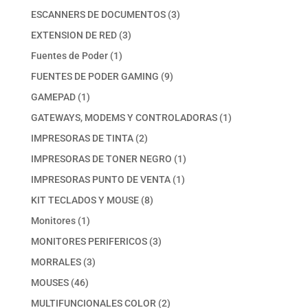
productos
3
ESCANNERS DE DOCUMENTOS
3
productos
3
EXTENSION DE RED
3
productos
1
Fuentes de Poder
1
producto
9
FUENTES DE PODER GAMING
9
productos
1
GAMEPAD
1
producto
1
GATEWAYS, MODEMS Y CONTROLADORAS
1
producto
2
IMPRESORAS DE TINTA
2
productos
1
IMPRESORAS DE TONER NEGRO
1
producto
1
IMPRESORAS PUNTO DE VENTA
1
producto
8
KIT TECLADOS Y MOUSE
8
productos
1
Monitores
1
producto
3
MONITORES PERIFERICOS
3
productos
3
MORRALES
3
productos
46
MOUSES
46
productos
2
MULTIFUNCIONALES COLOR
2