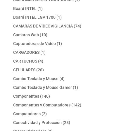
producto
1
Board INTEL
1
producto
1
Board INTEL LGA 1700
1
producto
74
CÁMARAS DE VIDEOVIGILANCIA
74
productos
10
Camaras Web
10
productos
1
Capturadoras de Video
1
producto
1
CARGADORES
1
producto
4
CARTUCHOS
4
productos
28
CELULARES
28
productos
4
Combo Teclado y Mouse
4
productos
1
Combo Teclado y Mouse Gamer
1
producto
140
Componentes
140
productos
142
Componentes y Computadores
142
productos
2
Computadores
2
productos
28
Conectividad y Protección
28
productos