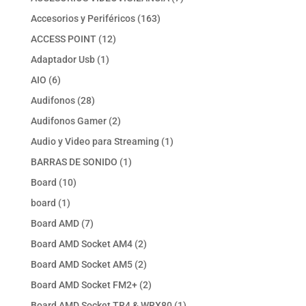
productos
163
Accesorios y Periféricos
163
productos
12
ACCESS POINT
12
productos
1
Adaptador Usb
1
producto
6
AIO
6
productos
28
Audifonos
28
productos
2
Audifonos Gamer
2
productos
1
Audio y Video para Streaming
1
producto
1
BARRAS DE SONIDO
1
producto
10
Board
10
productos
1
board
1
producto
7
Board AMD
7
productos
2
Board AMD Socket AM4
2
productos
2
Board AMD Socket AM5
2
productos
2
Board AMD Socket FM2+
2
productos
1
Board AMD Socket TR4 & WRX80
1