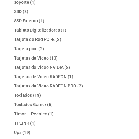
1
soporte
1
producto
2
SSD
2
productos
1
SSD Externo
1
producto
1
Tablets Digitalizadoras
1
producto
3
Tarjeta de Red PCI-E
3
productos
2
Tarjeta pcie
2
productos
13
Tarjetas de Video
13
productos
8
Tarjetas de Video NVIDIA
8
productos
1
Tarjetas de Video RADEON
1
producto
2
Tarjetas de Video RADEON PRO
2
productos
18
Teclados
18
productos
6
Teclados Gamer
6
productos
1
Timon + Pedales
1
producto
1
TPLINK
1
producto
19
Ups
19