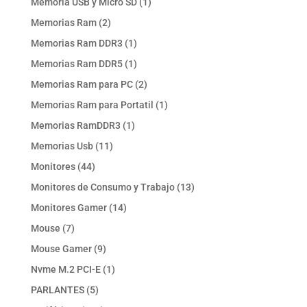
1
Memoria USB y Micro SD
1
producto
2
Memorias Ram
2
productos
1
Memorias Ram DDR3
1
producto
1
Memorias Ram DDR5
1
producto
2
Memorias Ram para PC
2
productos
1
Memorias Ram para Portatil
1
producto
1
Memorias RamDDR3
1
producto
11
Memorias Usb
11
productos
44
Monitores
44
productos
13
Monitores de Consumo y Trabajo
13
productos
14
Monitores Gamer
14
productos
7
Mouse
7
productos
9
Mouse Gamer
9
productos
1
Nvme M.2 PCI-E
1
producto
5
PARLANTES
5
productos