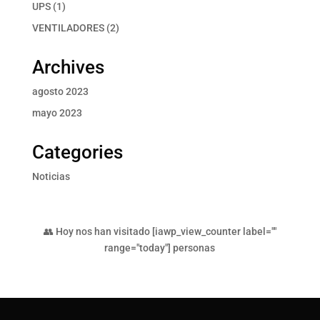
productos
1
UPS
1
producto
2
VENTILADORES
2
productos
Archives
agosto 2023
mayo 2023
Categories
Noticias
👥 Hoy nos han visitado [iawp_view_counter label=""
range="today"] personas