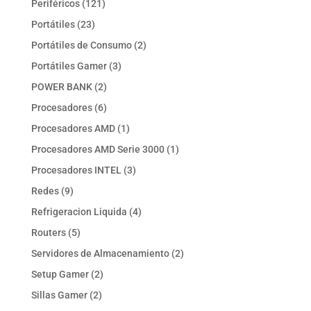
121
Periféricos
121
productos
23
Portátiles
23
productos
2
Portátiles de Consumo
2
productos
3
Portátiles Gamer
3
productos
2
POWER BANK
2
productos
6
Procesadores
6
productos
1
Procesadores AMD
1
producto
1
Procesadores AMD Serie 3000
1
producto
3
Procesadores INTEL
3
productos
9
Redes
9
productos
4
Refrigeracion Liquida
4
productos
5
Routers
5
productos
2
Servidores de Almacenamiento
2
productos
2
Setup Gamer
2
productos
2
Sillas Gamer
2
productos