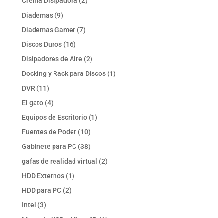
2
Crema Disipadora
2
productos
9
Diademas
9
productos
7
Diademas Gamer
7
productos
16
Discos Duros
16
productos
2
Disipadores de Aire
2
productos
1
Docking y Rack para Discos
1
producto
11
DVR
11
productos
4
El gato
4
productos
1
Equipos de Escritorio
1
producto
10
Fuentes de Poder
10
productos
38
Gabinete para PC
38
productos
2
gafas de realidad virtual
2
productos
1
HDD Externos
1
producto
2
HDD para PC
2
productos
3
Intel
3
productos