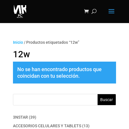
Inicio
/ Productos etiquetados “12w”
12w
No se han encontrado productos que
coincidan con tu selección.
Buscar
39
3NSTAR
39
productos
13
ACCESORIOS CELULARES Y TABLETS
13