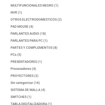
productos
1
MULTIFUNCIONALES NEGRO
1
producto
1
NVR
1
producto
2
OTROS ELECTRODOMESTICOS
2
productos
4
PAD MOUSE
4
productos
18
PARLANTES AUDIO
18
productos
1
PARLANTES PARA PC
1
producto
8
PARTES Y COMPLEMENTOS
8
productos
5
PCs
5
productos
1
PRESENTADORES
1
producto
4
Procesadores
4
productos
2
PROYECTORES
2
productos
16
Sin categorizar
16
productos
4
SISTEMA DE MALLA
4
productos
1
SWITCHES
1
producto
1
TABLA DIGITALIZADORA
1