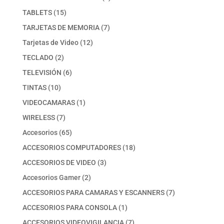
producto
15
TABLETS
15
productos
7
TARJETAS DE MEMORIA
7
productos
12
Tarjetas de Video
12
productos
2
TECLADO
2
productos
6
TELEVISIÓN
6
productos
10
TINTAS
10
productos
1
VIDEOCAMARAS
1
producto
7
WIRELESS
7
productos
65
Accesorios
65
productos
18
ACCESORIOS COMPUTADORES
18
productos
3
ACCESORIOS DE VIDEO
3
productos
2
Accesorios Gamer
2
productos
7
ACCESORIOS PARA CAMARAS Y ESCANNERS
7
productos
1
ACCESORIOS PARA CONSOLA
1
producto
7
ACCESORIOS VIDEOVIGILANCIA
7