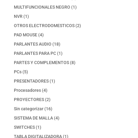
productos
1
MULTIFUNCIONALES NEGRO
1
producto
1
NVR
1
producto
2
OTROS ELECTRODOMESTICOS
2
productos
4
PAD MOUSE
4
productos
18
PARLANTES AUDIO
18
productos
1
PARLANTES PARA PC
1
producto
8
PARTES Y COMPLEMENTOS
8
productos
5
PCs
5
productos
1
PRESENTADORES
1
producto
4
Procesadores
4
productos
2
PROYECTORES
2
productos
16
Sin categorizar
16
productos
4
SISTEMA DE MALLA
4
productos
1
SWITCHES
1
producto
1
TABLA DIGITALIZADORA
1