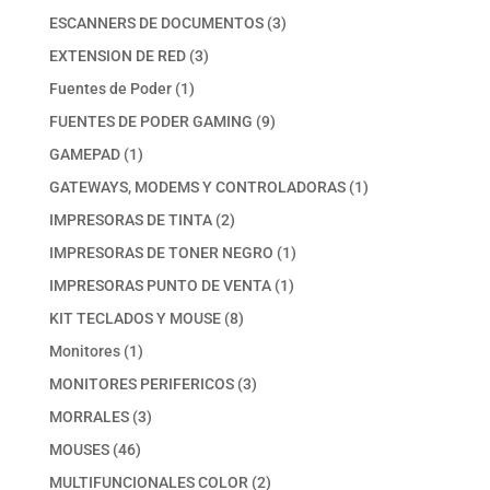
productos
3
ESCANNERS DE DOCUMENTOS
3
productos
3
EXTENSION DE RED
3
productos
1
Fuentes de Poder
1
producto
9
FUENTES DE PODER GAMING
9
productos
1
GAMEPAD
1
producto
1
GATEWAYS, MODEMS Y CONTROLADORAS
1
producto
2
IMPRESORAS DE TINTA
2
productos
1
IMPRESORAS DE TONER NEGRO
1
producto
1
IMPRESORAS PUNTO DE VENTA
1
producto
8
KIT TECLADOS Y MOUSE
8
productos
1
Monitores
1
producto
3
MONITORES PERIFERICOS
3
productos
3
MORRALES
3
productos
46
MOUSES
46
productos
2
MULTIFUNCIONALES COLOR
2