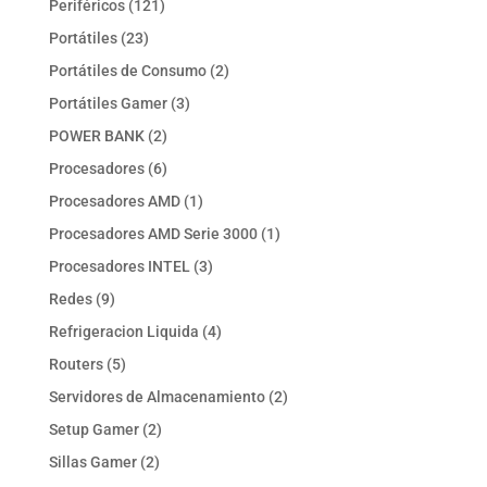
121
Periféricos
121
productos
23
Portátiles
23
productos
2
Portátiles de Consumo
2
productos
3
Portátiles Gamer
3
productos
2
POWER BANK
2
productos
6
Procesadores
6
productos
1
Procesadores AMD
1
producto
1
Procesadores AMD Serie 3000
1
producto
3
Procesadores INTEL
3
productos
9
Redes
9
productos
4
Refrigeracion Liquida
4
productos
5
Routers
5
productos
2
Servidores de Almacenamiento
2
productos
2
Setup Gamer
2
productos
2
Sillas Gamer
2
productos