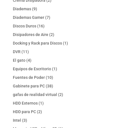
2
Crema Disipadora
2
productos
9
Diademas
9
productos
7
Diademas Gamer
7
productos
16
Discos Duros
16
productos
2
Disipadores de Aire
2
productos
1
Docking y Rack para Discos
1
producto
11
DVR
11
productos
4
El gato
4
productos
1
Equipos de Escritorio
1
producto
10
Fuentes de Poder
10
productos
38
Gabinete para PC
38
productos
2
gafas de realidad virtual
2
productos
1
HDD Externos
1
producto
2
HDD para PC
2
productos
3
Intel
3
productos