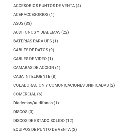
productos
4
ACCESORIOS PUNTOS DE VENTA
4
productos
1
ACERACCESORIOS
1
producto
33
ASUS
33
productos
22
AUDIFONOS Y DIADEMAS
22
productos
1
BATERIAS PARA UPS
1
producto
9
CABLES DE DATOS
9
productos
1
CABLES DE VIDEO
1
producto
1
CAMARAS DE ACCION
1
producto
8
CASA INTELIGENTE
8
productos
2
COLABORACION Y COMUNICACIONES UNIFICADAS
2
productos
6
COMERCIAL
6
productos
1
Diademas/Audífonos
1
producto
3
DISCOS
3
productos
12
DISCOS DE ESTADO SOLIDO
12
productos
2
EQUIPOS DE PUNTO DE VENTA
2