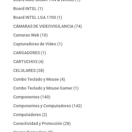
producto
1
Board INTEL
1
producto
1
Board INTEL LGA 1700
1
producto
74
CÁMARAS DE VIDEOVIGILANCIA
74
productos
10
Camaras Web
10
productos
1
Capturadoras de Video
1
producto
1
CARGADORES
1
producto
4
CARTUCHOS
4
productos
28
CELULARES
28
productos
4
Combo Teclado y Mouse
4
productos
1
Combo Teclado y Mouse Gamer
1
producto
140
Componentes
140
productos
142
Componentes y Computadores
142
productos
2
Computadores
2
productos
28
Conectividad y Protección
28
productos