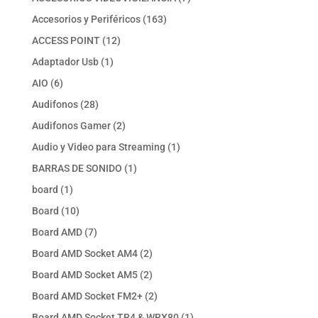
productos
163
Accesorios y Periféricos
163
productos
12
ACCESS POINT
12
productos
1
Adaptador Usb
1
producto
6
AIO
6
productos
28
Audifonos
28
productos
2
Audifonos Gamer
2
productos
1
Audio y Video para Streaming
1
producto
1
BARRAS DE SONIDO
1
producto
1
board
1
producto
10
Board
10
productos
7
Board AMD
7
productos
2
Board AMD Socket AM4
2
productos
2
Board AMD Socket AM5
2
productos
2
Board AMD Socket FM2+
2
productos
1
Board AMD Socket TR4 & WRX80
1