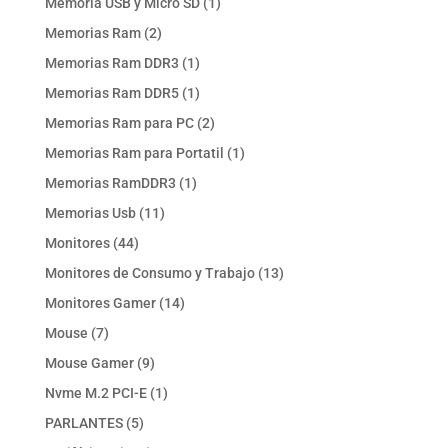
1
Memoria USB y Micro SD
1
producto
2
Memorias Ram
2
productos
1
Memorias Ram DDR3
1
producto
1
Memorias Ram DDR5
1
producto
2
Memorias Ram para PC
2
productos
1
Memorias Ram para Portatil
1
producto
1
Memorias RamDDR3
1
producto
11
Memorias Usb
11
productos
44
Monitores
44
productos
13
Monitores de Consumo y Trabajo
13
productos
14
Monitores Gamer
14
productos
7
Mouse
7
productos
9
Mouse Gamer
9
productos
1
Nvme M.2 PCI-E
1
producto
5
PARLANTES
5
productos