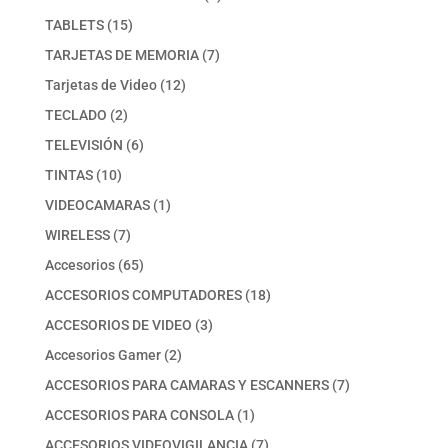
producto
15
TABLETS
15
productos
7
TARJETAS DE MEMORIA
7
productos
12
Tarjetas de Video
12
productos
2
TECLADO
2
productos
6
TELEVISIÓN
6
productos
10
TINTAS
10
productos
1
VIDEOCAMARAS
1
producto
7
WIRELESS
7
productos
65
Accesorios
65
productos
18
ACCESORIOS COMPUTADORES
18
productos
3
ACCESORIOS DE VIDEO
3
productos
2
Accesorios Gamer
2
productos
7
ACCESORIOS PARA CAMARAS Y ESCANNERS
7
productos
1
ACCESORIOS PARA CONSOLA
1
producto
7
ACCESORIOS VIDEOVIGILANCIA
7