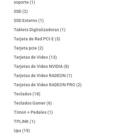
1
soporte
1
producto
2
SSD
2
productos
1
SSD Externo
1
producto
1
Tablets Digitalizadoras
1
producto
3
Tarjeta de Red PCI-E
3
productos
2
Tarjeta pcie
2
productos
13
Tarjetas de Video
13
productos
8
Tarjetas de Video NVIDIA
8
productos
1
Tarjetas de Video RADEON
1
producto
2
Tarjetas de Video RADEON PRO
2
productos
18
Teclados
18
productos
6
Teclados Gamer
6
productos
1
Timon + Pedales
1
producto
1
TPLINK
1
producto
19
Ups
19