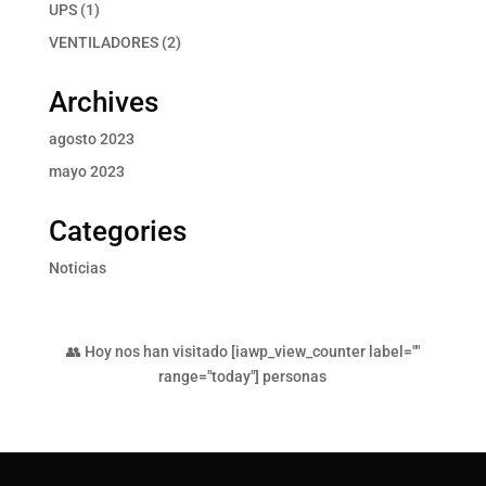
productos
1
UPS
1
producto
2
VENTILADORES
2
productos
Archives
agosto 2023
mayo 2023
Categories
Noticias
👥 Hoy nos han visitado [iawp_view_counter label=""
range="today"] personas