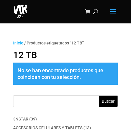
Inicio
/ Productos etiquetados “12 TB”
12 TB
No se han encontrado productos que
coincidan con tu selección.
Buscar
39
3NSTAR
39
productos
13
ACCESORIOS CELULARES Y TABLETS
13