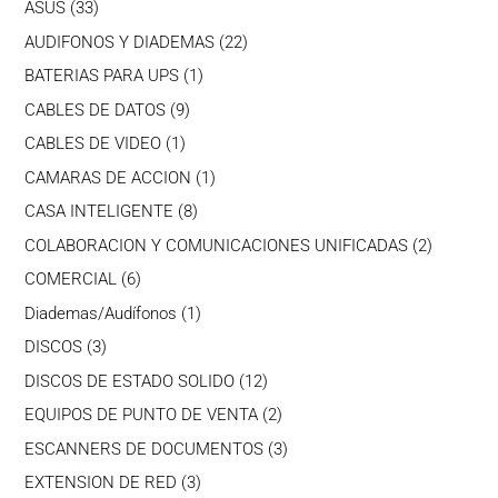
33
ASUS
33
productos
22
AUDIFONOS Y DIADEMAS
22
productos
1
BATERIAS PARA UPS
1
producto
9
CABLES DE DATOS
9
productos
1
CABLES DE VIDEO
1
producto
1
CAMARAS DE ACCION
1
producto
8
CASA INTELIGENTE
8
productos
2
COLABORACION Y COMUNICACIONES UNIFICADAS
2
producto
6
COMERCIAL
6
productos
1
Diademas/Audífonos
1
producto
3
DISCOS
3
productos
12
DISCOS DE ESTADO SOLIDO
12
productos
2
EQUIPOS DE PUNTO DE VENTA
2
productos
3
ESCANNERS DE DOCUMENTOS
3
productos
3
EXTENSION DE RED
3