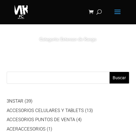
Categoría: Extensor de Rango
Buscar
39
3NSTAR
39
productos
13
ACCESORIOS CELULARES Y TABLETS
13
productos
4
ACCESORIOS PUNTOS DE VENTA
4
productos
1
ACERACCESORIOS
1
producto