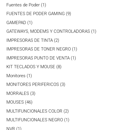
productos
1
Fuentes de Poder
1
producto
9
FUENTES DE PODER GAMING
9
productos
1
GAMEPAD
1
producto
1
GATEWAYS, MODEMS Y CONTROLADORAS
1
producto
2
IMPRESORAS DE TINTA
2
productos
1
IMPRESORAS DE TONER NEGRO
1
producto
1
IMPRESORAS PUNTO DE VENTA
1
producto
8
KIT TECLADOS Y MOUSE
8
productos
1
Monitores
1
producto
3
MONITORES PERIFERICOS
3
productos
3
MORRALES
3
productos
46
MOUSES
46
productos
2
MULTIFUNCIONALES COLOR
2
productos
1
MULTIFUNCIONALES NEGRO
1
producto
1
NVR
1