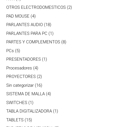
producto
2
OTROS ELECTRODOMESTICOS
2
productos
4
PAD MOUSE
4
productos
18
PARLANTES AUDIO
18
productos
1
PARLANTES PARA PC
1
producto
8
PARTES Y COMPLEMENTOS
8
productos
5
PCs
5
productos
1
PRESENTADORES
1
producto
4
Procesadores
4
productos
2
PROYECTORES
2
productos
16
Sin categorizar
16
productos
4
SISTEMA DE MALLA
4
productos
1
SWITCHES
1
producto
1
TABLA DIGITALIZADORA
1
producto
15
TABLETS
15
productos