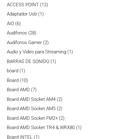
productos
12
ACCESS POINT
12
productos
1
Adaptador Usb
1
producto
6
AIO
6
productos
28
Audifonos
28
productos
2
Audifonos Gamer
2
productos
1
Audio y Video para Streaming
1
producto
1
BARRAS DE SONIDO
1
producto
1
board
1
producto
10
Board
10
productos
7
Board AMD
7
productos
2
Board AMD Socket AM4
2
productos
2
Board AMD Socket AM5
2
productos
2
Board AMD Socket FM2+
2
productos
1
Board AMD Socket TR4 & WRX80
1
producto
1
Board INTEL
1