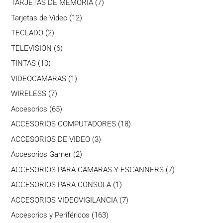
7
TARJETAS DE MEMORIA
7
productos
12
Tarjetas de Video
12
productos
2
TECLADO
2
productos
6
TELEVISIÓN
6
productos
10
TINTAS
10
productos
1
VIDEOCAMARAS
1
producto
7
WIRELESS
7
productos
65
Accesorios
65
productos
18
ACCESORIOS COMPUTADORES
18
productos
3
ACCESORIOS DE VIDEO
3
productos
2
Accesorios Gamer
2
productos
7
ACCESORIOS PARA CAMARAS Y ESCANNERS
7
productos
1
ACCESORIOS PARA CONSOLA
1
producto
7
ACCESORIOS VIDEOVIGILANCIA
7
productos
163
Accesorios y Periféricos
163