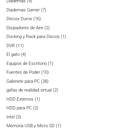
9
Diademas
9
productos
7
Diademas Gamer
7
productos
16
Discos Duros
16
productos
2
Disipadores de Aire
2
productos
1
Docking y Rack para Discos
1
producto
11
DVR
11
productos
4
El gato
4
productos
1
Equipos de Escritorio
1
producto
10
Fuentes de Poder
10
productos
38
Gabinete para PC
38
productos
2
gafas de realidad virtual
2
productos
1
HDD Externos
1
producto
2
HDD para PC
2
productos
3
Intel
3
productos
1
Memoria USB y Micro SD
1