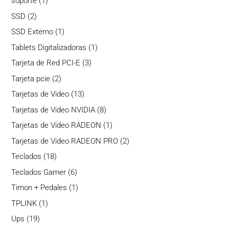
1
soporte
1
producto
2
SSD
2
productos
1
SSD Externo
1
producto
1
Tablets Digitalizadoras
1
producto
3
Tarjeta de Red PCI-E
3
productos
2
Tarjeta pcie
2
productos
13
Tarjetas de Video
13
productos
8
Tarjetas de Video NVIDIA
8
productos
1
Tarjetas de Video RADEON
1
producto
2
Tarjetas de Video RADEON PRO
2
productos
18
Teclados
18
productos
6
Teclados Gamer
6
productos
1
Timon + Pedales
1
producto
1
TPLINK
1
producto
19
Ups
19