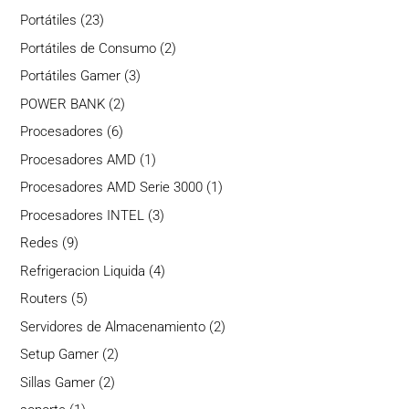
productos
23
Portátiles
23
productos
2
Portátiles de Consumo
2
productos
3
Portátiles Gamer
3
productos
2
POWER BANK
2
productos
6
Procesadores
6
productos
1
Procesadores AMD
1
producto
1
Procesadores AMD Serie 3000
1
producto
3
Procesadores INTEL
3
productos
9
Redes
9
productos
4
Refrigeracion Liquida
4
productos
5
Routers
5
productos
2
Servidores de Almacenamiento
2
productos
2
Setup Gamer
2
productos
2
Sillas Gamer
2
productos