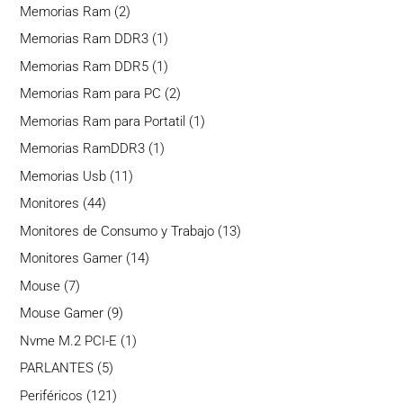
producto
2
Memorias Ram
2
productos
1
Memorias Ram DDR3
1
producto
1
Memorias Ram DDR5
1
producto
2
Memorias Ram para PC
2
productos
1
Memorias Ram para Portatil
1
producto
1
Memorias RamDDR3
1
producto
11
Memorias Usb
11
productos
44
Monitores
44
productos
13
Monitores de Consumo y Trabajo
13
productos
14
Monitores Gamer
14
productos
7
Mouse
7
productos
9
Mouse Gamer
9
productos
1
Nvme M.2 PCI-E
1
producto
5
PARLANTES
5
productos
121
Periféricos
121