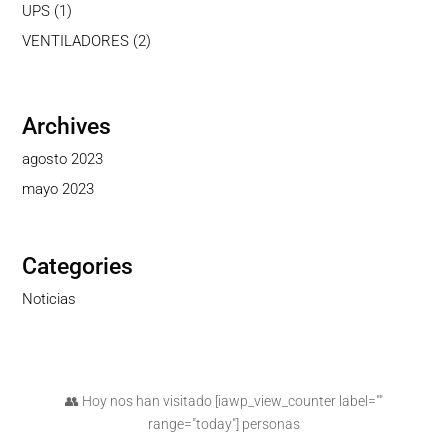
productos
1
UPS
1
producto
2
VENTILADORES
2
productos
Archives
agosto 2023
mayo 2023
Categories
Noticias
👥 Hoy nos han visitado [iawp_view_counter label=""
range="today"] personas