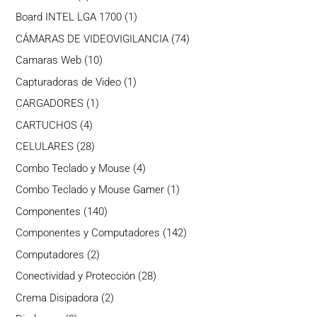
producto
1
Board INTEL LGA 1700
1
producto
74
CÁMARAS DE VIDEOVIGILANCIA
74
productos
10
Camaras Web
10
productos
1
Capturadoras de Video
1
producto
1
CARGADORES
1
producto
4
CARTUCHOS
4
productos
28
CELULARES
28
productos
4
Combo Teclado y Mouse
4
productos
1
Combo Teclado y Mouse Gamer
1
producto
140
Componentes
140
productos
142
Componentes y Computadores
142
productos
2
Computadores
2
productos
28
Conectividad y Protección
28
productos
2
Crema Disipadora
2
productos