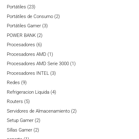
productos
23
Portátiles
23
productos
2
Portátiles de Consumo
2
productos
3
Portátiles Gamer
3
productos
2
POWER BANK
2
productos
6
Procesadores
6
productos
1
Procesadores AMD
1
producto
1
Procesadores AMD Serie 3000
1
producto
3
Procesadores INTEL
3
productos
9
Redes
9
productos
4
Refrigeracion Liquida
4
productos
5
Routers
5
productos
2
Servidores de Almacenamiento
2
productos
2
Setup Gamer
2
productos
2
Sillas Gamer
2
productos