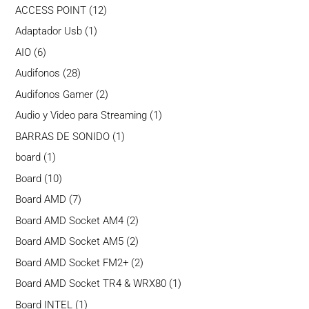
productos
12
ACCESS POINT
12
productos
1
Adaptador Usb
1
producto
6
AIO
6
productos
28
Audifonos
28
productos
2
Audifonos Gamer
2
productos
1
Audio y Video para Streaming
1
producto
1
BARRAS DE SONIDO
1
producto
1
board
1
producto
10
Board
10
productos
7
Board AMD
7
productos
2
Board AMD Socket AM4
2
productos
2
Board AMD Socket AM5
2
productos
2
Board AMD Socket FM2+
2
productos
1
Board AMD Socket TR4 & WRX80
1
producto
1
Board INTEL
1