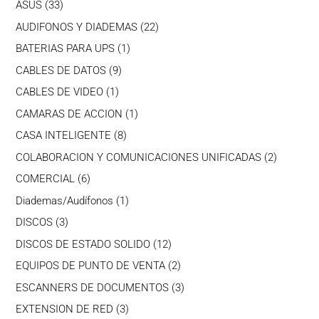
33
ASUS
33
productos
22
AUDIFONOS Y DIADEMAS
22
productos
1
BATERIAS PARA UPS
1
producto
9
CABLES DE DATOS
9
productos
1
CABLES DE VIDEO
1
producto
1
CAMARAS DE ACCION
1
producto
8
CASA INTELIGENTE
8
productos
2
COLABORACION Y COMUNICACIONES UNIFICADAS
2
producto
6
COMERCIAL
6
productos
1
Diademas/Audífonos
1
producto
3
DISCOS
3
productos
12
DISCOS DE ESTADO SOLIDO
12
productos
2
EQUIPOS DE PUNTO DE VENTA
2
productos
3
ESCANNERS DE DOCUMENTOS
3
productos
3
EXTENSION DE RED
3