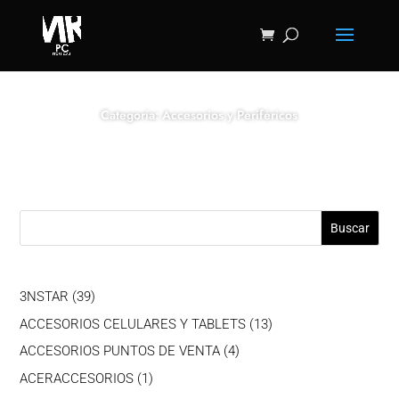
Categoría: Accesorios y Periféricos
Buscar
39
3NSTAR
39
productos
13
ACCESORIOS CELULARES Y TABLETS
13
productos
4
ACCESORIOS PUNTOS DE VENTA
4
productos
1
ACERACCESORIOS
1
producto