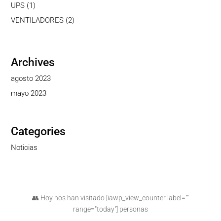
productos
1
UPS
1
producto
2
VENTILADORES
2
productos
Archives
agosto 2023
mayo 2023
Categories
Noticias
👥 Hoy nos han visitado [iawp_view_counter label=""
range="today"] personas