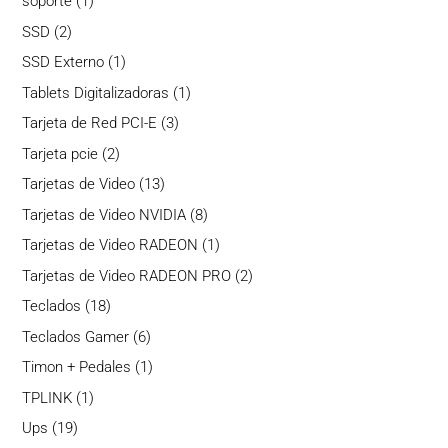
1
soporte
1
producto
2
SSD
2
productos
1
SSD Externo
1
producto
1
Tablets Digitalizadoras
1
producto
3
Tarjeta de Red PCI-E
3
productos
2
Tarjeta pcie
2
productos
13
Tarjetas de Video
13
productos
8
Tarjetas de Video NVIDIA
8
productos
1
Tarjetas de Video RADEON
1
producto
2
Tarjetas de Video RADEON PRO
2
productos
18
Teclados
18
productos
6
Teclados Gamer
6
productos
1
Timon + Pedales
1
producto
1
TPLINK
1
producto
19
Ups
19