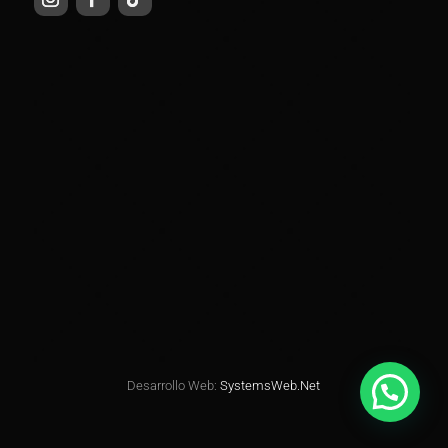
Desarrollo Web:
SystemsWeb.Net
necesitas ayuda