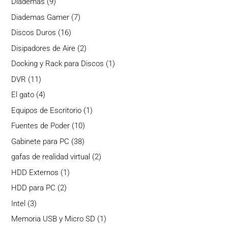
9
Diademas
9
productos
7
Diademas Gamer
7
productos
16
Discos Duros
16
productos
2
Disipadores de Aire
2
productos
1
Docking y Rack para Discos
1
producto
11
DVR
11
productos
4
El gato
4
productos
1
Equipos de Escritorio
1
producto
10
Fuentes de Poder
10
productos
38
Gabinete para PC
38
productos
2
gafas de realidad virtual
2
productos
1
HDD Externos
1
producto
2
HDD para PC
2
productos
3
Intel
3
productos
1
Memoria USB y Micro SD
1