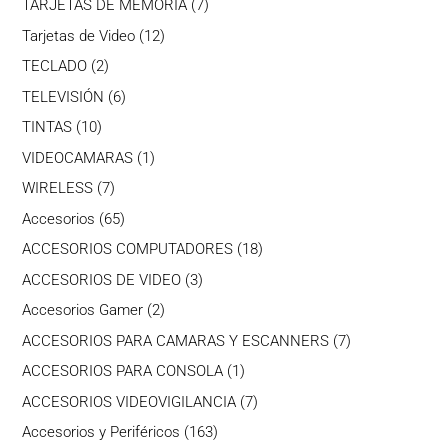
7
TARJETAS DE MEMORIA
7
productos
12
Tarjetas de Video
12
productos
2
TECLADO
2
productos
6
TELEVISIÓN
6
productos
10
TINTAS
10
productos
1
VIDEOCAMARAS
1
producto
7
WIRELESS
7
productos
65
Accesorios
65
productos
18
ACCESORIOS COMPUTADORES
18
productos
3
ACCESORIOS DE VIDEO
3
productos
2
Accesorios Gamer
2
productos
7
ACCESORIOS PARA CAMARAS Y ESCANNERS
7
productos
1
ACCESORIOS PARA CONSOLA
1
producto
7
ACCESORIOS VIDEOVIGILANCIA
7
productos
163
Accesorios y Periféricos
163