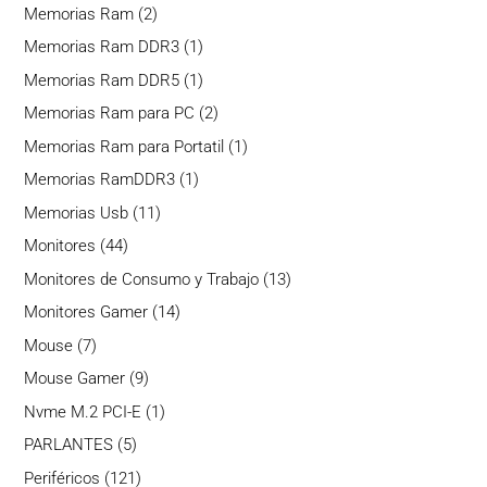
producto
2
Memorias Ram
2
productos
1
Memorias Ram DDR3
1
producto
1
Memorias Ram DDR5
1
producto
2
Memorias Ram para PC
2
productos
1
Memorias Ram para Portatil
1
producto
1
Memorias RamDDR3
1
producto
11
Memorias Usb
11
productos
44
Monitores
44
productos
13
Monitores de Consumo y Trabajo
13
productos
14
Monitores Gamer
14
productos
7
Mouse
7
productos
9
Mouse Gamer
9
productos
1
Nvme M.2 PCI-E
1
producto
5
PARLANTES
5
productos
121
Periféricos
121