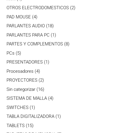
producto
2
OTROS ELECTRODOMESTICOS
2
productos
4
PAD MOUSE
4
productos
18
PARLANTES AUDIO
18
productos
1
PARLANTES PARA PC
1
producto
8
PARTES Y COMPLEMENTOS
8
productos
5
PCs
5
productos
1
PRESENTADORES
1
producto
4
Procesadores
4
productos
2
PROYECTORES
2
productos
16
Sin categorizar
16
productos
4
SISTEMA DE MALLA
4
productos
1
SWITCHES
1
producto
1
TABLA DIGITALIZADORA
1
producto
15
TABLETS
15
productos