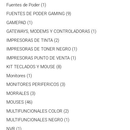
productos
1
Fuentes de Poder
1
producto
9
FUENTES DE PODER GAMING
9
productos
1
GAMEPAD
1
producto
1
GATEWAYS, MODEMS Y CONTROLADORAS
1
producto
2
IMPRESORAS DE TINTA
2
productos
1
IMPRESORAS DE TONER NEGRO
1
producto
1
IMPRESORAS PUNTO DE VENTA
1
producto
8
KIT TECLADOS Y MOUSE
8
productos
1
Monitores
1
producto
3
MONITORES PERIFERICOS
3
productos
3
MORRALES
3
productos
46
MOUSES
46
productos
2
MULTIFUNCIONALES COLOR
2
productos
1
MULTIFUNCIONALES NEGRO
1
producto
1
NVR
1