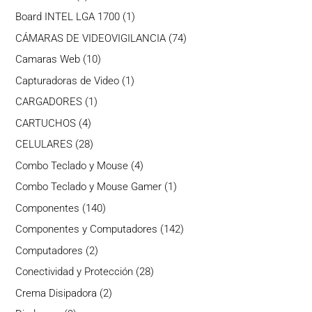
producto
1
Board INTEL LGA 1700
1
producto
74
CÁMARAS DE VIDEOVIGILANCIA
74
productos
10
Camaras Web
10
productos
1
Capturadoras de Video
1
producto
1
CARGADORES
1
producto
4
CARTUCHOS
4
productos
28
CELULARES
28
productos
4
Combo Teclado y Mouse
4
productos
1
Combo Teclado y Mouse Gamer
1
producto
140
Componentes
140
productos
142
Componentes y Computadores
142
productos
2
Computadores
2
productos
28
Conectividad y Protección
28
productos
2
Crema Disipadora
2
productos