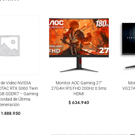
a de Video NVIDIA
Monitor AOC Gaming 27″
Mon
OTAC RTX 5060 Twin
27G4H IPS FHD 200Hz 0.5ms
VG27A
GB GDDR7 – Gaming
HDMI
tividad de Última
$
634.940
Generación
1.888.950