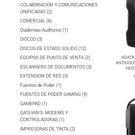
productos
COLABORACION Y COMUNICACIONES
2
UNIFICADAS
2
productos
6
COMERCIAL
6
productos
1
Diademas/Audífonos
1
producto
3
DISCOS
3
productos
12
DISCOS DE ESTADO SOLIDO
12
productos
2
ADATA
EQUIPOS DE PUNTO DE VENTA
2
ANTIGOL
productos
3
ESCANNERS DE DOCUMENTOS
3
HD3
productos
3
EXTENSION DE RED
3
productos
1
Fuentes de Poder
1
producto
9
FUENTES DE PODER GAMING
9
productos
1
GAMEPAD
1
producto
GATEWAYS, MODEMS Y
1
CONTROLADORAS
1
producto
2
IMPRESORAS DE TINTA
2