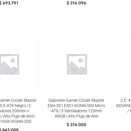
$
693.791
$
316.096
Gamer Cooler Master
Gabinete Gamer Cooler Master
2.5″ 
 E-ATX Negro | 2
Elite 301 E301-KGNN-S00 Micro
ADVANC
ladores 200mm +
ATX | 3 Ventiladores 120mm
/
Alto Flujo de Aire |
ARGB | Alto Flujo de Aire
 H500-KGNN-S00
$
316.000
$
843.000