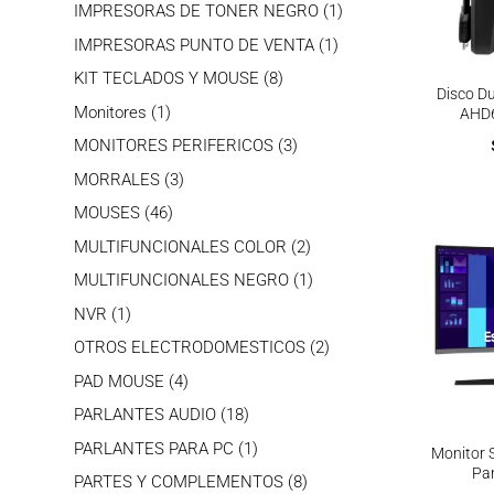
productos
1
IMPRESORAS DE TONER NEGRO
1
producto
1
IMPRESORAS PUNTO DE VENTA
1
producto
8
KIT TECLADOS Y MOUSE
8
Disco D
productos
1
Monitores
1
AHD6
producto
3
MONITORES PERIFERICOS
3
productos
3
MORRALES
3
productos
46
MOUSES
46
productos
2
MULTIFUNCIONALES COLOR
2
productos
1
MULTIFUNCIONALES NEGRO
1
producto
1
NVR
1
producto
2
OTROS ELECTRODOMESTICOS
2
productos
4
PAD MOUSE
4
productos
18
PARLANTES AUDIO
18
productos
1
PARLANTES PARA PC
1
Monitor 
producto
Pa
8
PARTES Y COMPLEMENTOS
8