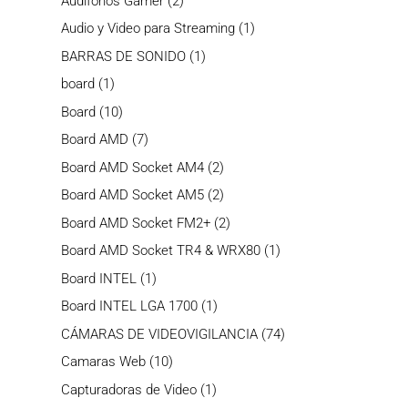
Audifonos Gamer
2
productos
1
Audio y Video para Streaming
1
producto
1
BARRAS DE SONIDO
1
producto
1
board
1
producto
10
Board
10
productos
7
Board AMD
7
productos
2
Board AMD Socket AM4
2
productos
2
Board AMD Socket AM5
2
productos
2
Board AMD Socket FM2+
2
productos
1
Board AMD Socket TR4 & WRX80
1
producto
1
Board INTEL
1
producto
1
Board INTEL LGA 1700
1
producto
74
CÁMARAS DE VIDEOVIGILANCIA
74
productos
10
Camaras Web
10
productos
1
Capturadoras de Video
1