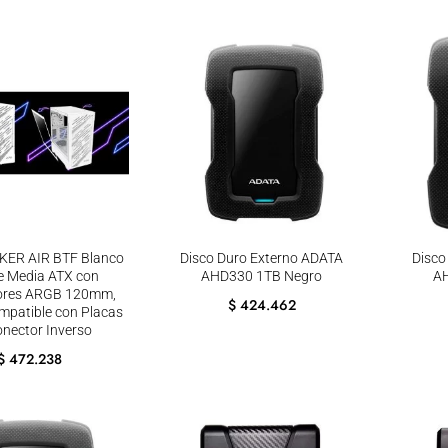
KER AIR BTF Blanco
Disco Duro Externo ADATA
Disco
e Media ATX con
AHD330 1TB Negro
A
dores ARGB 120mm,
$
424.462
mpatible con Placas
onector Inverso
$
472.238