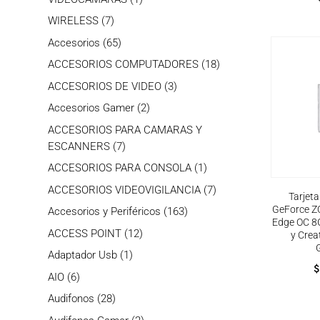
producto
7
WIRELESS
7
productos
65
Accesorios
65
productos
18
ACCESORIOS COMPUTADORES
18
productos
3
ACCESORIOS DE VIDEO
3
productos
2
Accesorios Gamer
2
productos
ACCESORIOS PARA CAMARAS Y
7
ESCANNERS
7
productos
1
ACCESORIOS PARA CONSOLA
1
producto
7
ACCESORIOS VIDEOVIGILANCIA
7
Tarjet
productos
GeForce Z
163
Accesorios y Periféricos
163
Edge OC 8
productos
12
ACCESS POINT
12
y Crea
productos
1
Adaptador Usb
1
$
producto
6
AIO
6
productos
28
Audifonos
28
productos
2