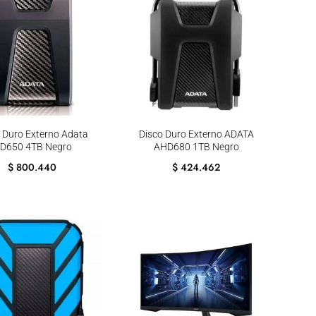
 Duro Externo Adata
Disco Duro Externo ADATA
D650 4TB Negro
AHD680 1TB Negro
$
800.440
$
424.462