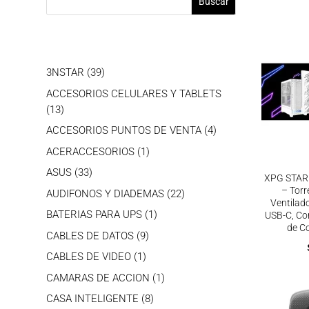
Buscar
39
3NSTAR
39
productos
ACCESORIOS CELULARES Y TABLETS
13
13
productos
4
ACCESORIOS PUNTOS DE VENTA
4
productos
1
ACERACCESORIOS
1
producto
33
ASUS
33
XPG STAR
productos
– Torr
22
AUDIFONOS Y DIADEMAS
22
Ventila
productos
1
BATERIAS PARA UPS
1
USB-C, Co
de C
producto
9
CABLES DE DATOS
9
productos
1
CABLES DE VIDEO
1
producto
1
CAMARAS DE ACCION
1
producto
8
CASA INTELIGENTE
8