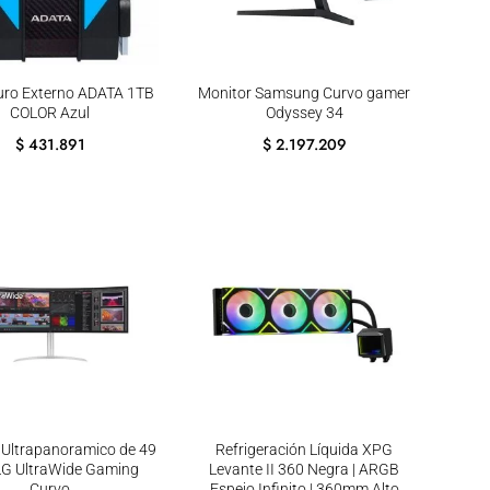
uro Externo ADATA 1TB
Monitor Samsung Curvo gamer
COLOR Azul
Odyssey 34
$
431.891
$
2.197.209
 Ultrapanoramico de 49
Refrigeración Líquida XPG
LG UltraWide Gaming
Levante II 360 Negra | ARGB
Curvo
Espejo Infinito | 360mm Alto