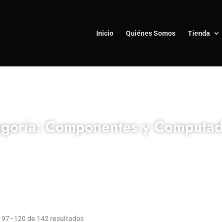
Inicio
Quiénes Somos
Tienda
egoría: Componentes y Computad
 97–120 de 142 resultados