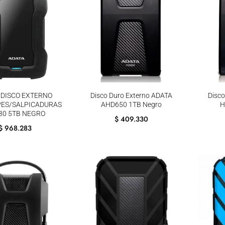
 DISCO EXTERNO
Disco Duro Externo ADATA
Disco
PES/SALPICADURAS
AHD650 1TB Negro
H
30 5TB NEGRO
$
409.330
$
968.283