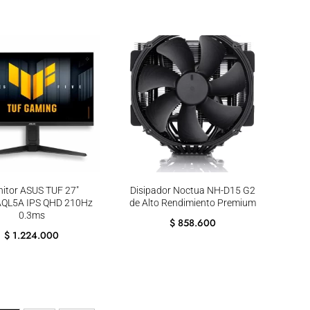
itor ASUS TUF 27″
Disipador Noctua NH-D15 G2
QL5A IPS QHD 210Hz
de Alto Rendimiento Premium
0.3ms
$
858.600
$
1.224.000