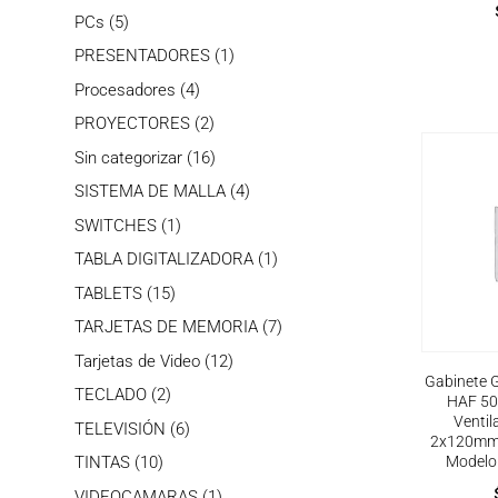
productos
5
PCs
5
productos
1
PRESENTADORES
1
producto
4
Procesadores
4
productos
2
PROYECTORES
2
productos
16
Sin categorizar
16
productos
4
SISTEMA DE MALLA
4
productos
1
SWITCHES
1
producto
1
TABLA DIGITALIZADORA
1
producto
15
TABLETS
15
productos
7
TARJETAS DE MEMORIA
7
productos
12
Tarjetas de Video
12
Gabinete 
productos
2
TECLADO
2
HAF 500
productos
Venti
6
TELEVISIÓN
6
2x120mm | 
productos
10
TINTAS
10
Modelo
productos
1
VIDEOCAMARAS
1