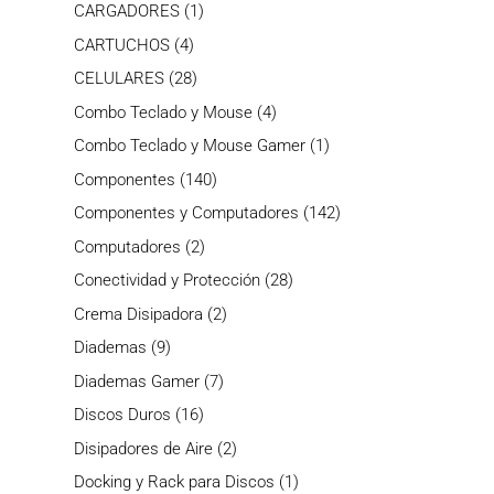
producto
1
CARGADORES
1
producto
4
CARTUCHOS
4
productos
28
CELULARES
28
productos
4
Combo Teclado y Mouse
4
productos
1
Combo Teclado y Mouse Gamer
1
producto
140
Componentes
140
productos
142
Componentes y Computadores
142
productos
2
Computadores
2
productos
28
Conectividad y Protección
28
productos
2
Crema Disipadora
2
productos
9
Diademas
9
productos
7
Diademas Gamer
7
productos
16
Discos Duros
16
productos
2
Disipadores de Aire
2
productos
1
Docking y Rack para Discos
1