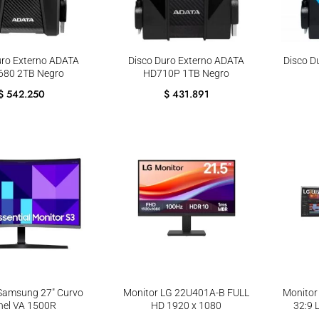
uro Externo ADATA
Disco Duro Externo ADATA
Disco D
80 2TB Negro
HD710P 1TB Negro
$
542.250
$
431.891
Samsung 27″ Curvo
Monitor LG 22U401A-B FULL
Monitor
nel VA 1500R
HD 1920 x 1080
32:9 