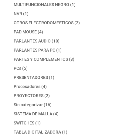
productos
1
MULTIFUNCIONALES NEGRO
1
producto
1
NVR
1
producto
2
OTROS ELECTRODOMESTICOS
2
productos
4
PAD MOUSE
4
productos
18
PARLANTES AUDIO
18
productos
1
PARLANTES PARA PC
1
producto
8
PARTES Y COMPLEMENTOS
8
productos
5
PCs
5
productos
1
PRESENTADORES
1
producto
4
Procesadores
4
productos
2
PROYECTORES
2
productos
16
Sin categorizar
16
productos
4
SISTEMA DE MALLA
4
productos
1
SWITCHES
1
producto
1
TABLA DIGITALIZADORA
1