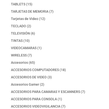
producto
15
TABLETS
15
productos
7
TARJETAS DE MEMORIA
7
productos
12
Tarjetas de Video
12
productos
2
TECLADO
2
productos
6
TELEVISIÓN
6
productos
10
TINTAS
10
productos
1
VIDEOCAMARAS
1
producto
7
WIRELESS
7
productos
65
Accesorios
65
productos
18
ACCESORIOS COMPUTADORES
18
productos
3
ACCESORIOS DE VIDEO
3
productos
2
Accesorios Gamer
2
productos
7
ACCESORIOS PARA CAMARAS Y ESCANNERS
7
productos
1
ACCESORIOS PARA CONSOLA
1
producto
7
ACCESORIOS VIDEOVIGILANCIA
7