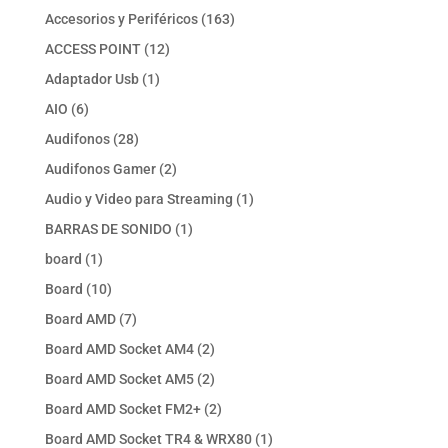
productos
163
Accesorios y Periféricos
163
productos
12
ACCESS POINT
12
productos
1
Adaptador Usb
1
producto
6
AIO
6
productos
28
Audifonos
28
productos
2
Audifonos Gamer
2
productos
1
Audio y Video para Streaming
1
producto
1
BARRAS DE SONIDO
1
producto
1
board
1
producto
10
Board
10
productos
7
Board AMD
7
productos
2
Board AMD Socket AM4
2
productos
2
Board AMD Socket AM5
2
productos
2
Board AMD Socket FM2+
2
productos
1
Board AMD Socket TR4 & WRX80
1