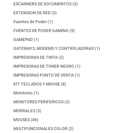
productos
3
ESCANNERS DE DOCUMENTOS
3
productos
3
EXTENSION DE RED
3
productos
1
Fuentes de Poder
1
producto
9
FUENTES DE PODER GAMING
9
productos
1
GAMEPAD
1
producto
1
GATEWAYS, MODEMS Y CONTROLADORAS
1
producto
2
IMPRESORAS DE TINTA
2
productos
1
IMPRESORAS DE TONER NEGRO
1
producto
1
IMPRESORAS PUNTO DE VENTA
1
producto
8
KIT TECLADOS Y MOUSE
8
productos
1
Monitores
1
producto
3
MONITORES PERIFERICOS
3
productos
3
MORRALES
3
productos
46
MOUSES
46
productos
2
MULTIFUNCIONALES COLOR
2