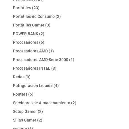
productos
23
Portátiles
23
productos
2
Portátiles de Consumo
2
productos
3
Portátiles Gamer
3
productos
2
POWER BANK
2
productos
6
Procesadores
6
productos
1
Procesadores AMD
1
producto
1
Procesadores AMD Serie 3000
1
producto
3
Procesadores INTEL
3
productos
9
Redes
9
productos
4
Refrigeracion Liquida
4
productos
5
Routers
5
productos
2
Servidores de Almacenamiento
2
productos
2
Setup Gamer
2
productos
2
Sillas Gamer
2
productos
1
soporte
1