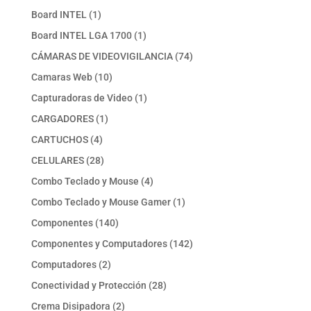
producto
1
Board INTEL
1
producto
1
Board INTEL LGA 1700
1
producto
74
CÁMARAS DE VIDEOVIGILANCIA
74
productos
10
Camaras Web
10
productos
1
Capturadoras de Video
1
producto
1
CARGADORES
1
producto
4
CARTUCHOS
4
productos
28
CELULARES
28
productos
4
Combo Teclado y Mouse
4
productos
1
Combo Teclado y Mouse Gamer
1
producto
140
Componentes
140
productos
142
Componentes y Computadores
142
productos
2
Computadores
2
productos
28
Conectividad y Protección
28
productos
2
Crema Disipadora
2