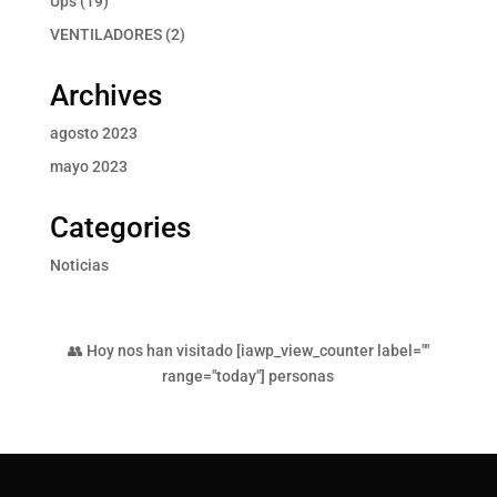
Ups
19
productos
2
VENTILADORES
2
productos
Archives
agosto 2023
mayo 2023
Categories
Noticias
👥 Hoy nos han visitado [iawp_view_counter label=""
range="today"] personas