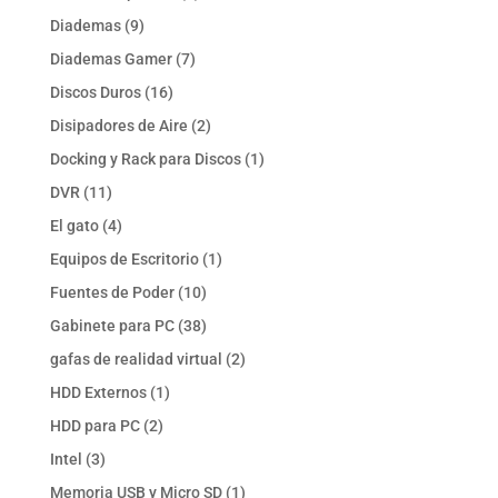
productos
9
Diademas
9
productos
7
Diademas Gamer
7
productos
16
Discos Duros
16
productos
2
Disipadores de Aire
2
productos
1
Docking y Rack para Discos
1
producto
11
DVR
11
productos
4
El gato
4
productos
1
Equipos de Escritorio
1
producto
10
Fuentes de Poder
10
productos
38
Gabinete para PC
38
productos
2
gafas de realidad virtual
2
productos
1
HDD Externos
1
producto
2
HDD para PC
2
productos
3
Intel
3
productos
1
Memoria USB y Micro SD
1