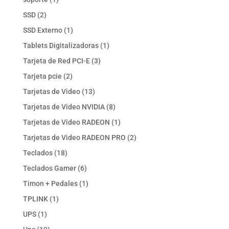
producto
2
SSD
2
productos
1
SSD Externo
1
producto
1
Tablets Digitalizadoras
1
producto
3
Tarjeta de Red PCI-E
3
productos
2
Tarjeta pcie
2
productos
13
Tarjetas de Video
13
productos
8
Tarjetas de Video NVIDIA
8
productos
1
Tarjetas de Video RADEON
1
producto
2
Tarjetas de Video RADEON PRO
2
productos
18
Teclados
18
productos
6
Teclados Gamer
6
productos
1
Timon + Pedales
1
producto
1
TPLINK
1
producto
1
UPS
1
producto
19