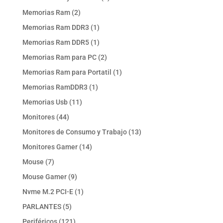
producto
2
Memorias Ram
2
productos
1
Memorias Ram DDR3
1
producto
1
Memorias Ram DDR5
1
producto
2
Memorias Ram para PC
2
productos
1
Memorias Ram para Portatil
1
producto
1
Memorias RamDDR3
1
producto
11
Memorias Usb
11
productos
44
Monitores
44
productos
13
Monitores de Consumo y Trabajo
13
productos
14
Monitores Gamer
14
productos
7
Mouse
7
productos
9
Mouse Gamer
9
productos
1
Nvme M.2 PCI-E
1
producto
5
PARLANTES
5
productos
121
Periféricos
121