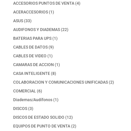
productos
4
ACCESORIOS PUNTOS DE VENTA
4
productos
1
ACERACCESORIOS
1
producto
33
ASUS
33
productos
22
AUDIFONOS Y DIADEMAS
22
productos
1
BATERIAS PARA UPS
1
producto
9
CABLES DE DATOS
9
productos
1
CABLES DE VIDEO
1
producto
1
CAMARAS DE ACCION
1
producto
8
CASA INTELIGENTE
8
productos
2
COLABORACION Y COMUNICACIONES UNIFICADAS
2
productos
6
COMERCIAL
6
productos
1
Diademas/Audífonos
1
producto
3
DISCOS
3
productos
12
DISCOS DE ESTADO SOLIDO
12
productos
2
EQUIPOS DE PUNTO DE VENTA
2