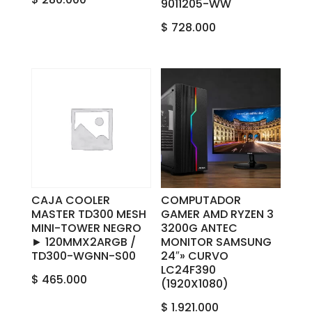
9011205-WW
$
728.000
CAJA COOLER
COMPUTADOR
MASTER TD300 ‎MESH
GAMER AMD RYZEN 3
MINI-TOWER NEGRO
3200G ANTEC
‎►‎ 120MM‎X‎2‎ARGB /‎
MONITOR SAMSUNG
‎TD300-WGNN-S00
24″» CURVO
LC24F390
$
465.000
(1920X1080)
$
1.921.000