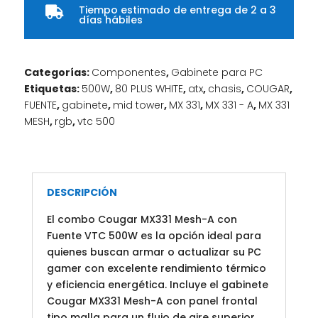
Tiempo estimado de entrega de 2 a 3

días hábiles
Categorías:
Componentes
,
Gabinete para PC
Etiquetas:
500W
,
80 PLUS WHITE
,
atx
,
chasis
,
COUGAR
,
FUENTE
,
gabinete
,
mid tower
,
MX 331
,
MX 331 - A
,
MX 331
MESH
,
rgb
,
vtc 500
DESCRIPCIÓN
El combo Cougar MX331 Mesh-A con
Fuente VTC 500W es la opción ideal para
quienes buscan armar o actualizar su PC
gamer con excelente rendimiento térmico
y eficiencia energética. Incluye el gabinete
Cougar MX331 Mesh-A con panel frontal
tipo malla para un flujo de aire superior,