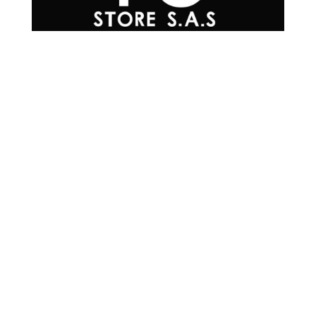
Teléfonos

+57 601 7048502
+57
310 565 0594
+57
302 215 0576
+57
304 200 3817
+57
300 293 4930
Correo Electrónico

info@mrpc.com.co
Ubicación

Cra 15 #78-33,
Locales 2-224/2-225