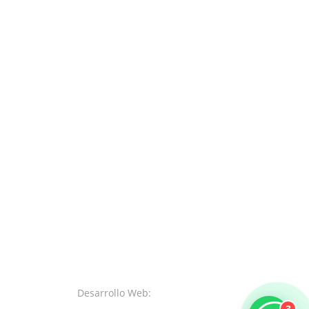
Desarrollo Web:
SystemsWeb.Net
3