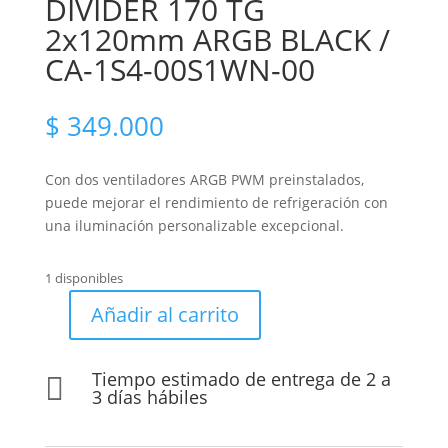
DIVIDER 170 TG
2x120mm ARGB BLACK /
CA-1S4-00S1WN-00
$
349.000
Con dos ventiladores ARGB PWM preinstalados,
puede mejorar el rendimiento de refrigeración con
una iluminación personalizable excepcional.
1 disponibles
Añadir al carrito
CAJA
THERMALTAKE
DIVIDER
Tiempo estimado de entrega de 2 a

170
3 días hábiles
TG
2x120mm