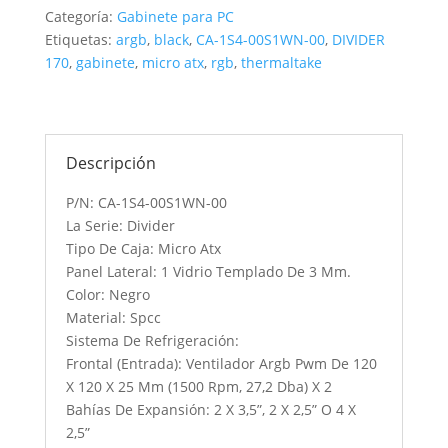
ARGB
Categoría:
Gabinete para PC
BLACK
Etiquetas:
argb
,
black
,
CA-1S4-00S1WN-00
,
DIVIDER
/
170
,
gabinete
,
micro atx
,
rgb
,
thermaltake
CA-
1S4-
00S1WN-
00
Descripción
cantidad
P/N: CA-1S4-00S1WN-00
La Serie: Divider
Tipo De Caja: Micro Atx
Panel Lateral: 1 Vidrio Templado De 3 Mm.
Color: Negro
Material: Spcc
Sistema De Refrigeración:
Frontal (Entrada): Ventilador Argb Pwm De 120
X 120 X 25 Mm (1500 Rpm, 27,2 Dba) X 2
Bahías De Expansión: 2 X 3,5”, 2 X 2,5” O 4 X
2,5”