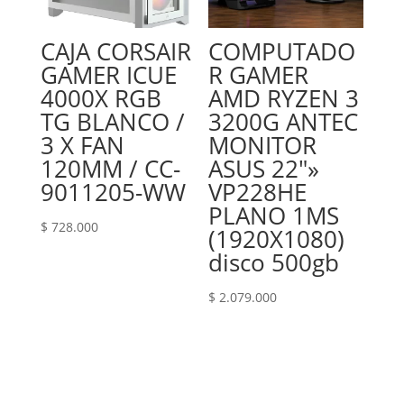
CAJA CORSAIR
COMPUTADO
GAMER ICUE
R GAMER
4000X RGB
AMD RYZEN 3
TG BLANCO /
3200G ANTEC
3 X FAN
MONITOR
120MM / CC-
ASUS 22″»
9011205-WW
VP228HE
PLANO 1MS
$
728.000
(1920X1080)
disco 500gb
$
2.079.000