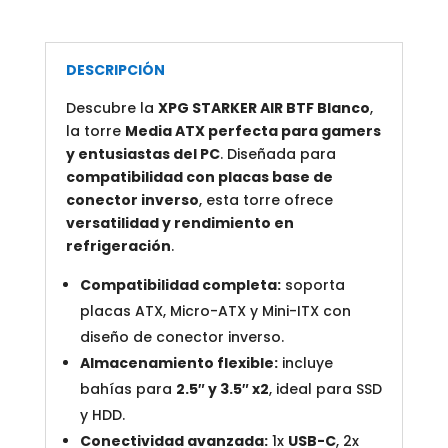
USB-
C,
Compatible
DESCRIPCIÓN
con
Descubre la
XPG STARKER AIR BTF Blanco
,
Placas
la torre
Media ATX perfecta para gamers
de
y entusiastas del PC
. Diseñada para
Conector
compatibilidad con placas base de
Inverso
conector inverso
, esta torre ofrece
cantidad
versatilidad y rendimiento en
refrigeración
.
Compatibilidad completa:
soporta
placas ATX, Micro-ATX y Mini-ITX con
diseño de conector inverso.
Almacenamiento flexible:
incluye
bahías para
2.5″ y 3.5″ x2
, ideal para SSD
y HDD.
Conectividad avanzada:
1x
USB-C
, 2x