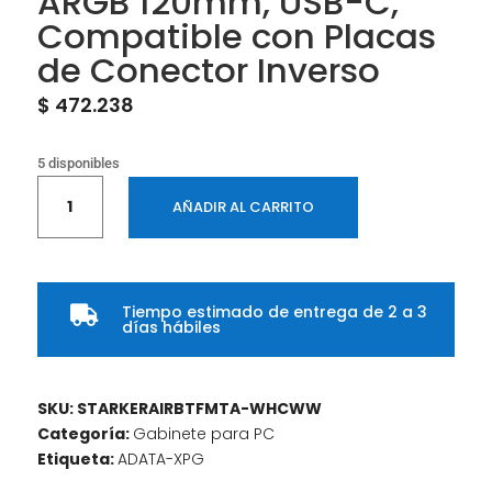
ARGB 120mm, USB-C,
Compatible con Placas
de Conector Inverso
$
472.238
5 disponibles
XPG
AÑADIR AL CARRITO
STARKER
AIR
BTF
Blanco
Tiempo estimado de entrega de 2 a 3
–

días hábiles
Torre
Media
ATX
SKU:
STARKERAIRBTFMTA-WHCWW
con
Categoría:
Gabinete para PC
Ventiladores
Etiqueta:
ADATA-XPG
ARGB
120mm,