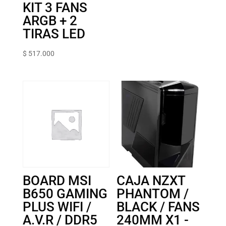
KIT 3 FANS
ARGB + 2
TIRAS LED
$
517.000
BOARD MSI
CAJA NZXT
B650 GAMING
PHANTOM /
PLUS WIFI /
BLACK / FANS
A.V.R / DDR5
240M‎M X1 ‎-