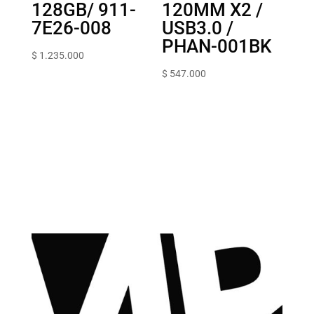
128GB/ 911-
‎120MM ‎X2‎ ‎/
7E26-008
‎USB‎3.0 ‎/
‎‎PHAN-001BK
$
1.235.000
$
547.000