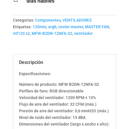
días hábiles
Categorías:
Componentes
,
VENTILADORES
Etiquetas:
120mm
,
argb
,
cooler master
,
MASTER FAN
,
mf120 s2
,
MFW-B2DN-12NFA-S2
,
ventilador
Descripción
Especificaciones:
Número de producto: MFW-B2DN-12NFA-S2
Perfiles de fans: RGB direccionable
Velocidad del ventilador: 1200 RPM ± 10%
Flujo de aire del ventilador: 32 CFM (máx.)
Presión de aire del ventilador: 0,6 mmH2O (máx.)
Nivel de ruido del ventilador: 15 dBA
Dimensiones del ventilador (largo x ancho x alto):