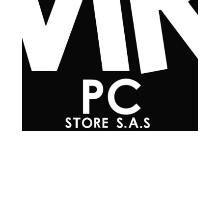
Teléfonos

+57 601 7048502
+57
310 565 0594
+57
302 215 0576
+57
304 200 3817
+57
300 293 4930